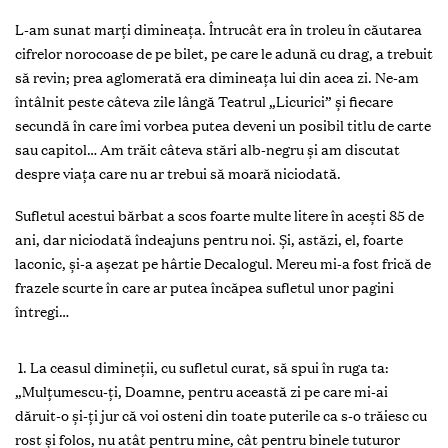
L-am sunat marţi dimineaţa. Întrucât era în troleu în căutarea
cifrelor norocoase de pe bilet, pe care le adună cu drag, a trebuit
să revin; prea aglomerată era dimineaţa lui din acea zi. Ne-am
întâlnit peste câteva zile lângă Teatrul „Licurici” și fiecare
secundă în care îmi vorbea putea deveni un posibil titlu de carte
sau capitol… Am trăit câteva stări alb-negru și am discutat
despre viaţa care nu ar trebui să moară niciodată.
Sufletul acestui bărbat a scos foarte multe litere în acești 85 de
ani, dar niciodată îndeajuns pentru noi. Şi, astăzi, el, foarte
laconic, și-a așezat pe hârtie Decalogul. Mereu mi-a fost frică de
frazele scurte în care ar putea încăpea sufletul unor pagini
întregi…
1. La ceasul dimineţii, cu sufletul curat, să spui în ruga ta:
„Mulţumescu-ţi, Doamne, pentru această zi pe care mi-ai
dăruit-o şi-ţi jur că voi osteni din toate puterile ca s-o trăiesc cu
rost şi folos, nu atât pentru mine, cât pentru binele tuturor