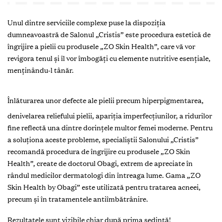
U
nul dintre serviciile complexe puse la dispoziţia
dumneavoastră de Salonul „­Cristis” este procedura estetică de
îngrijire a pielii cu produsele „ZO Skin Health”, care vă vor
revigora tenul și îl vor îmbogăţi cu elemente nutritive esenţiale,
menţinându-l tânăr.
Înlăturarea unor
defecte ale pielii precum hiperpigmentarea, denivelarea
reliefului pielii, apariţia imperfecţiunilor, a ridurilor fine reflectă