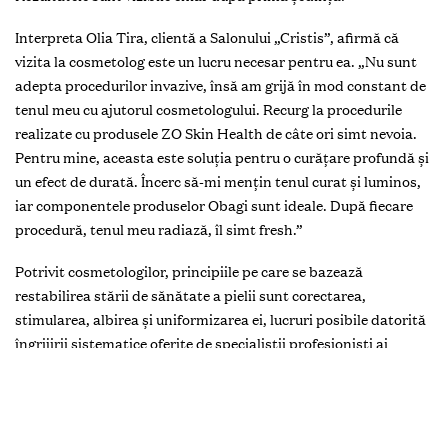
una dintre dorinţele multor femei moderne. Pentru a soluţiona
aceste probleme, specialiștii Salonului „Cristis” recomandă
procedura de îngrijire cu produsele „ZO Skin Health”, create de
doctorul Obagi, extrem de apreciate în rândul medicilor
dermatologi din întreaga lume. Gama „ZO Skin Health by
Obagi” este utilizată pentru tratarea acneei, precum și în
tratamentele antiîmbătrânire.
Rezultatele sunt vizibile chiar după prima ședinţă!
Interpreta Olia Tira, clientă a Salonului „Cristis”, afirmă că
vizita la cosmetolog este un lucru necesar pentru ea. „Nu sunt
adepta procedurilor invazive, însă am grijă în mod constant de
tenul meu cu ajutorul cosmetologului. Recurg la procedurile
realizate cu produsele ZO Skin Health de câte ori simt nevoia.
Pentru mine, aceasta este soluţia pentru o curăţare profundă și
un efect de durată. Încerc să-mi menţin tenul curat și luminos,
iar componentele produselor Obagi sunt ideale. După fiecare
procedură, tenul meu radiază, îl simt fresh.”