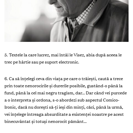
5. Textele la care lucrez, mai întâi le Visez, abia după aceea le
trec pe hârtie sau pe suport electronic.
6. Ca să înţelegi ceva din viaţa pe care o trăieşti, caută a trece
prin toate nenorocirile şi durerile posibile, gustând-o până la
fund, până la cel mai negru tragism, dar… Dar când vei purcede
a o interpreta şi ordona, s-o abordezi sub aspectul Comico-
Ironic, dacă nu doreşti să-ţi ieşi din minţi, căci, până la urmă,
vei înţelege întreaga absurditate a existenţei noastre pe acest
binecuvântat şi totuşi nenorocit pământ…