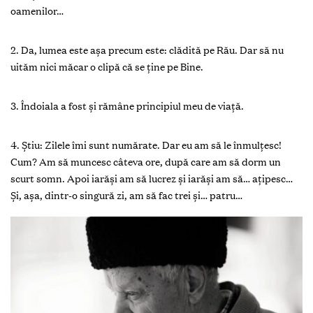
oamenilor…
2. Da, lumea este aşa precum este: clădită pe Rău. Dar să nu
uităm nici măcar o clipă că se ţine pe Bine.
3. Îndoiala a fost şi rămâne principiul meu de viaţă.
4. Ştiu: Zilele îmi sunt numărate. Dar eu am să le înmulţesc!
Cum? Am să muncesc câteva ore, după care am să dorm un
scurt somn. Apoi iarăşi am să lucrez şi iarăşi am să… aţipesc…
Şi, aşa, dintr-o singură zi, am să fac trei şi… patru…