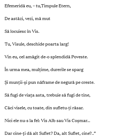
Efemeridă eu, – tu,Timpule Etern,
De astăzi, vezi, mă mut
Să locuiesc în Vis.
Tu, Visule, deschide poarta larg!
Vin eu, cel amăgit de-o splendidă Poveste.
În urma mea, mulţime, durerile se sparg
Şi munţii-şi pun năframe de negură pe creste.
Să fugi de viaţa asta, trebuie să fugi de tine,
Căci visele, cu toate, din sufletu-ţi răsar.
Nici ele nu-s la fel: Vis Alb sau Vis Coșmar…
Dar cine-ţi dă alt Suflet? Da, alt Suflet, cine?..”