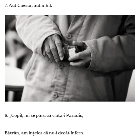
7. Aut Caesar, aut nihil.
8. „Copil, mi se păru că viaţa-i Paradis,
Bătrân, am înţeles că nu-i decât Infern.