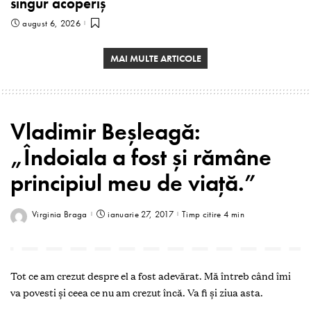
singur acoperiș
august 6, 2026
MAI MULTE ARTICOLE
Vladimir Beşleagă:
„Îndoiala a fost şi rămâne
principiul meu de viaţă.”
Virginia Braga
ianuarie 27, 2017
Timp citire 4 min
Tot ce am crezut despre el a fost adevărat. Mă întreb când îmi
va povesti și ceea ce nu am crezut încă. Va fi și ziua asta.