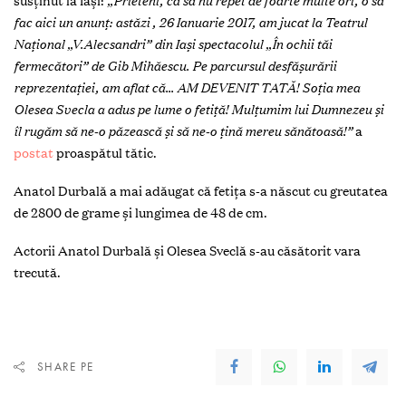
susținut la Iași:
„Prieteni, ca să nu repet de foarte multe ori, o să
fac aici un anunț: astăzi , 26 Ianuarie 2017, am jucat la Teatrul
Național „V.Alecsandri” din Iași spectacolul „În ochii tăi
fermecători” de Gib Mihăescu. Pe parcursul desfășurării
reprezentației, am aflat că… AM DEVENIT TATĂ! Soția mea
Olesea Svecla a adus pe lume o fetiță! Mulțumim lui Dumnezeu și
îl rugăm să ne-o păzească și să ne-o țină mereu sănătoasă!”
a
postat
proaspătul tătic.
Anatol Durbală a mai adăugat că fetița s-a născut cu greutatea
de 2800 de grame și lungimea de 48 de cm.
Actorii Anatol Durbală și Olesea Sveclă s-au căsătorit vara
trecută.
SHARE PE