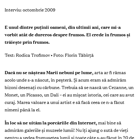
Interviu: octombrie 2009
E unul dintre puţinii oameni, din ultimii ani, care mi-a
vorbit atât de dureros despre frumos. El crede în frumos şi
trăieşte prin frumos.
Text:
Rodica Trofimov
•
Foto:
Florin Tăbîrţă
Dacă nu se năşteau Marii nebuni pe lume,
arta ar fi rămas
acolo unde s-a născut, în peşteră. Şi acum eram să admirăm
bizoni desenaţi cu cărbune. Trebuia să se nască un Cezanne, un
Monet, un Picasso, un Dali – ei au mişcat istoria, cei care au avut
curaj. Marea valoare a unui artist e să facă ceea ce n-a făcut
nimeni până la el.
În loc să ne uităm la porcăriile din Internet,
mai bine să
admirăm galeriile şi muzeele lumii! Nu îţi ajung o sută de vieţi
pentru a vedea frumuseţea lumii şi toate câte s-au făcut în 20 de