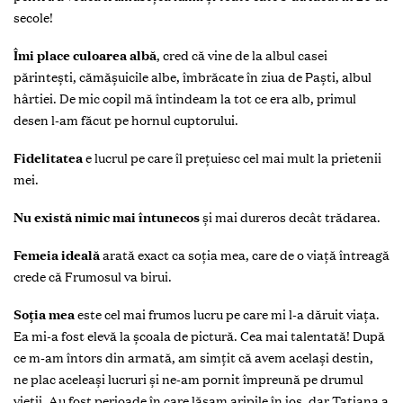
secole!
Îmi place culoarea albă
,
cred că vine de la albul casei
părinteşti, cămăşuicile albe, îmbrăcate în ziua de Paşti, albul
hârtiei. De mic copil mă întindeam la tot ce era alb, primul
desen l-am făcut pe hornul cuptorului.
Fidelitatea
e lucrul pe care îl preţuiesc cel mai mult la prietenii
mei.
Nu există nimic mai întunecos
şi mai dureros decât trădarea.
Femeia ideală
arată exact ca soţia mea, care de o viaţă întreagă
crede că Frumosul va birui.
Soţia mea
este cel mai frumos lucru pe care mi l-a dăruit viaţa.
Ea mi-a fost elevă la şcoala de pictură. Cea mai talentată! După
ce m-am întors din armată, am simţit că avem acelaşi destin,
ne plac aceleaşi lucruri şi ne-am pornit împreună pe drumul
vieţii. Au fost perioade în care lăsam aripile în jos, dar Tatiana a