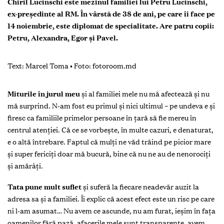
Chiril Lucinschi este mezinul familiei lui Petru Lucinschi,
ex-preşedinte al RM. În vârstă de 38 de ani, pe care îi face pe
14 noiembrie, este diplomat de specialitate. Are patru copii:
Petru, Alexandra, Egor şi Pavel.
Text:
Marcel Toma
•
Foto:
f
otoroom.md
Miturile în jurul meu
şi al familiei mele nu mă afectează şi nu
mă surprind. N-am fost eu primul şi nici ultimul – pe undeva e şi
firesc ca familiile primelor persoane în ţară să fie mereu în
centrul atenţiei. Că ce se vorbeşte, în multe cazuri, e denaturat,
e o altă întrebare. Faptul că mulţi ne văd trăind pe picior mare
şi super fericiţi doar mă bucură, bine că nu ne au de nenorociţi
şi amărâţi.
Tata pune mult suflet
şi suferă la fiecare neadevăr auzit la
adresa sa şi a familiei. Îi explic că acest efect este un risc pe care
ni l-am asumat… Nu avem ce ascunde, nu am furat, ieşim în faţa
oamenilor fără pază, afacerile mele sunt transparente, avem