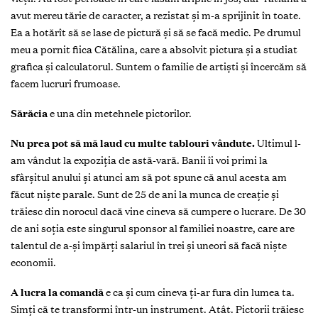
avut mereu tărie de caracter, a rezistat şi m-a sprijinit în toate.
Ea a hotărît să se lase de pictură şi să se facă medic. Pe drumul
meu a pornit fiica Cătălina, care a absolvit pictura şi a studiat
grafica şi calculatorul. Suntem o familie de artişti şi încercăm să
facem lucruri frumoase.
Sărăcia
e una din metehnele pictorilor.
Nu prea pot să mă laud cu multe tablouri vândute.
Ultimul l-
am vândut la expoziţia de astă-vară. Banii îi voi primi la
sfârşitul anului şi atunci am să pot spune că anul acesta am
făcut nişte parale. Sunt de 25 de ani la munca de creaţie şi
trăiesc din norocul dacă vine cineva să cumpere o lucrare. De 30
de ani soţia este singurul sponsor al familiei noastre, care are
talentul de a-şi împărţi salariul în trei şi uneori să facă nişte
economii.
A lucra la comandă
e ca şi cum cineva ţi-ar fura din lumea ta.
Simţi că te transformi într-un instrument. Atât. Pictorii trăiesc