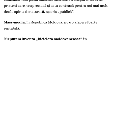
prieteni care ne apreciază şi asta contează pentru noi mai mult
decât opinia denaturată, aşa zis „publică”.
Mass-media
,
în Republica Moldova, nu e o afacere foarte
rentabilă.
Nu putem inventa „bicicleta moldovenească” în
televiziune
– totul se face pe căi bătătorite de alţii. Mai
devreme sau mai târziu, vom fi şi noi în rând cu lumea sau, mă
rog, în urma ei…
Televiziunea
pe care o fac nu este, încă, ce-mi doresc. Niciun
om din echipa noastră nu poate să spună că e mulţumit de ceea
ce este la moment. Noi suntem atât de departe de idealul
nostru şi de ceea ce vrem să facem, dar ne confruntăm cu
circumstanţele existente, reieşind din care, cred că facem ceea
ce putem, după posibilităţile atât tehnice, cât şi financiare.
Dorinţa, însă, e să facem mult mai mult.