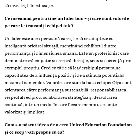
să investești în educație.
Ce înseamnă pentru tine un lider bun – și care sunt valorile
pe care le transmiți echipei tale?
Un lider este acea persoană care știe să se adapteze cu
inteligență oricărei situații, menținând echilibrul dintre
performanță și dimensiunea umană. Este un profesionist care
demonstrează empatie și creează direcție, sens și coerență prin
exemplul propriu. Cred cu tărie că leadershipul presupune
capacitatea de a influența pozitiv și de a stimula potențialul
maxim al oamenilor. Valorile care stau la baza echipei Olya sunt
orientarea către performanță sustenabilă, responsabilitatea,
respectul reciproc, colaborarea strategică și dezvoltarea
continuă, într-un mediu în care fiecare membru se simte
valorizat și implicat.
Cum s-a născut ideea de a crea United Education Foundation
și ce scop v-ati propus cu ea?