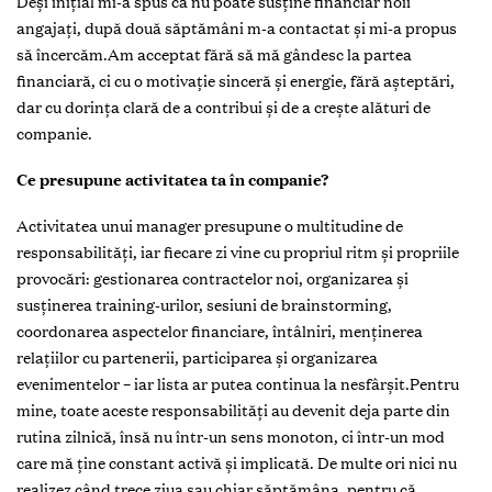
Deși inițial mi-a spus că nu poate susține financiar noii
angajați, după două săptămâni m-a contactat și mi-a propus
să încercăm.Am acceptat fără să mă gândesc la partea
financiară, ci cu o motivație sinceră și energie, fără așteptări,
dar cu dorința clară de a contribui și de a crește alături de
companie.
Ce presupune activitatea ta în companie?
Activitatea unui manager presupune o multitudine de
responsabilități, iar fiecare zi vine cu propriul ritm și propriile
provocări: gestionarea contractelor noi, organizarea și
susținerea training-urilor, sesiuni de brainstorming,
coordonarea aspectelor financiare, întâlniri, menținerea
relațiilor cu partenerii, participarea și organizarea
evenimentelor – iar lista ar putea continua la nesfârșit.Pentru
mine, toate aceste responsabilități au devenit deja parte din
rutina zilnică, însă nu într-un sens monoton, ci într-un mod
care mă ține constant activă și implicată. De multe ori nici nu
realizez când trece ziua sau chiar săptămâna, pentru că