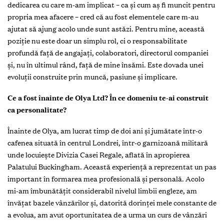
dedicarea cu care m-am implicat – ca și cum aș fi muncit pentru
propria mea afacere – cred că au fost elementele care m-au
ajutat să ajung acolo unde sunt astăzi. Pentru mine, această
poziție nu este doar un simplu rol, ci o responsabilitate
profundă față de angajați, colaboratori, directorul companiei
și, nu în ultimul rând, față de mine însămi. Este dovada unei
evoluții construite prin muncă, pasiune și implicare.
Ce a fost înainte de Olya Ltd? În ce domeniu te-ai construit
ca personalitate?
Înainte de Olya, am lucrat timp de doi ani și jumătate într-o
cafenea situată în centrul Londrei, într-o garnizoană militară
unde locuiește Divizia Casei Regale, aflată în apropierea
Palatului Buckingham. Această experiență a reprezentat un pas
important în formarea mea profesională și personală. Acolo
mi-am îmbunătățit considerabil nivelul limbii engleze, am
învățat bazele vânzărilor și, datorită dorinței mele constante de
a evolua, am avut oportunitatea de a urma un curs de vânzări