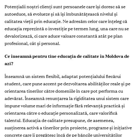
Potențialii noștri clienți sunt persoanele care își doresc să se
autoeduce, să evolueze și să își îmbunătățească nivelul și
calitatea vieții prin educație. Ne adresăm celor care înțeleg că
educația reprezintă o investiție pe termen lung, una care nu se
devalorizează, ci care aduce valoare constantă atât pe plan
profesional, cât și personal.
Ce înseamnă pentru tine educația de calitate în Moldova de
azi?
Înseamnă un sistem flexibil, adaptat potențialului fiecărui
student, care pune accent pe dezvoltarea abilităților reale și pe
orientarea tinerilor către domeniile în care pot performa cu
adevărat. Înseamnă renunțarea la rigiditatea unui sistem care
impune volume mari de informație fără relevanță practică și
orientarea către o educație personalizată, care valorifică
talentul. Educația de calitate presupune, de asemenea,
susținerea activă a tinerilor prin proiecte, programe și inițiative
concrete care îi pregătesc încă de pe băncile universităților