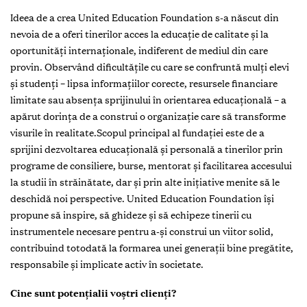
Ideea de a crea United Education Foundation s-a născut din
nevoia de a oferi tinerilor acces la educație de calitate și la
oportunități internaționale, indiferent de mediul din care
provin. Observând dificultățile cu care se confruntă mulți elevi
și studenți – lipsa informațiilor corecte, resursele financiare
limitate sau absența sprijinului în orientarea educațională – a
apărut dorința de a construi o organizație care să transforme
visurile în realitate.Scopul principal al fundației este de a
sprijini dezvoltarea educațională și personală a tinerilor prin
programe de consiliere, burse, mentorat și facilitarea accesului
la studii în străinătate, dar și prin alte inițiative menite să le
deschidă noi perspective. United Education Foundation își
propune să inspire, să ghideze și să echipeze tinerii cu
instrumentele necesare pentru a-și construi un viitor solid,
contribuind totodată la formarea unei generații bine pregătite,
responsabile și implicate activ în societate.
Cine sunt potențialii voștri clienți?