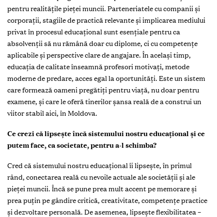
pentru realitățile pieței muncii. Parteneriatele cu companii și
corporații, stagiile de practică relevante și implicarea mediului
privat în procesul educațional sunt esențiale pentru ca
absolvenții să nu rămână doar cu diplome, ci cu competențe
aplicabile și perspective clare de angajare. În același timp,
educația de calitate înseamnă profesori motivați, metode
moderne de predare, acces egal la oportunități. Este un sistem
care formează oameni pregătiți pentru viață, nu doar pentru
examene, și care le oferă tinerilor șansa reală de a construi un
viitor stabil aici, în Moldova.
Ce crezi că lipsește încă sistemului nostru educațional și ce
putem face, ca societate, pentru a-l schimba?
Cred că sistemului nostru educațional îi lipsește, în primul
rând, conectarea reală cu nevoile actuale ale societății și ale
pieței muncii. Încă se pune prea mult accent pe memorare și
prea puțin pe gândire critică, creativitate, competențe practice
și dezvoltare personală. De asemenea, lipsește flexibilitatea –