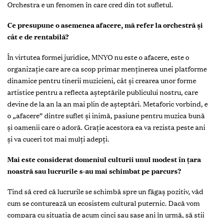
Orchestra e un fenomen în care cred din tot sufletul.
Ce presupune o asemenea afacere, mă refer la orchestră și
cât e de rentabilă?
În virtutea formei juridice, MNYO nu este o afacere, este o
organizație care are ca scop primar menținerea unei platforme
dinamice pentru tinerii muzicieni, cât și crearea unor forme
artistice pentru a reflecta așteptările publicului nostru, care
devine de la an la an mai plin de așteptări. Metaforic vorbind, e
o „afacere” dintre suflet și inimă, pasiune pentru muzica bună
și oamenii care o adoră. Grație acestora ea va rezista peste ani
și va cuceri tot mai mulți adepți.
Mai este considerat domeniul culturii unul modest în țara
noastră sau lucrurile s-au mai schimbat pe parcurs?
Tind să cred că lucrurile se schimbă spre un făgaș pozitiv, văd
cum se conturează un ecosistem cultural puternic. Dacă vom
compara cu situația de acum cinci sau șase ani în urmă, să știi