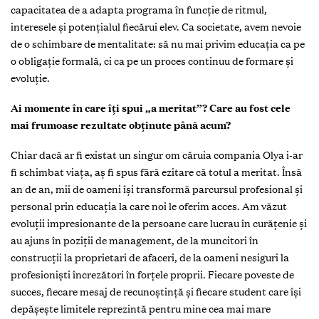
capacitatea de a adapta programa în funcție de ritmul,
interesele și potențialul fiecărui elev. Ca societate, avem nevoie
de o schimbare de mentalitate: să nu mai privim educația ca pe
o obligație formală, ci ca pe un proces continuu de formare și
evoluție.
Ai momente în care îți spui „a meritat”? Care au fost cele
mai frumoase rezultate obținute până acum?
Chiar dacă ar fi existat un singur om căruia compania Olya i-ar
fi schimbat viața, aș fi spus fără ezitare că totul a meritat. Însă
an de an, mii de oameni își transformă parcursul profesional și
personal prin educația la care noi le oferim acces. Am văzut
evoluții impresionante de la persoane care lucrau în curățenie și
au ajuns în poziții de management, de la muncitori în
construcții la proprietari de afaceri, de la oameni nesiguri la
profesioniști încrezători în forțele proprii. Fiecare poveste de
succes, fiecare mesaj de recunoștință și fiecare student care își
depășește limitele reprezintă pentru mine cea mai mare