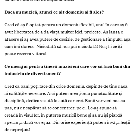
Dacă nu muzică, atunci ce alt domeniu ai fi ales?
Cred că aș fi optat pentru un domeniu flexibil, unul în care aș fi
avut libertatea de a da viață multor idei, proiecte. Aș lansa o
afacere și aș avea putere de decizie, de gestionare a timpului așa
cum îmi doresc! Niciodată să nu spui niciodată! Nu știi ce îți
poate rezerva viitorul.
Ce mesaj ai pentru tinerii muzicieni care vor să facă bani din
industria de divertisment?
Cred că bani poți face din orice domeniu, depinde de tine dacă
ai calitățile necesare. Aici putem menționa: punctualitate și
disciplină, dedicare sută la sută carierei. Banii vor veni pas cu
pas, nu e neapărat să te concentrezi pe ei. Le-aș spune să
creadă în visul lor, în puterea muzicii bune și să nu își piardă
speranța dacă vor eșua. Din orice experiență putem învăța lecții
de neprețuit!