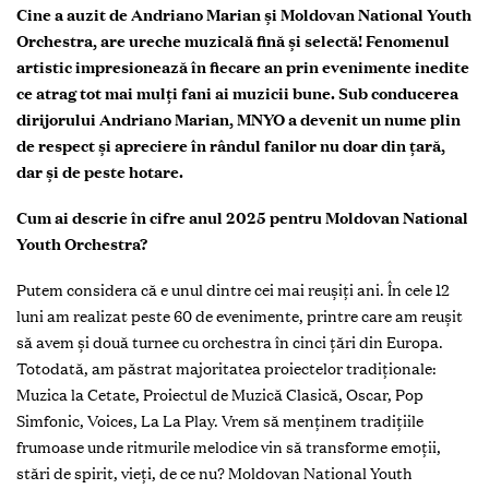
Cine a auzit de Andriano Marian și Moldovan National Youth
Orchestra, are ureche muzicală fină și selectă! Fenomenul
artistic impresionează în fiecare an prin evenimente inedite
ce atrag tot mai mulți fani ai muzicii bune. Sub conducerea
dirijorului Andriano Marian, MNYO a devenit un nume plin
de respect și apreciere în rândul fanilor nu doar din țară,
dar și de peste hotare.
Cum ai descrie în cifre anul 2025 pentru Moldovan National
Youth Orchestra?
Putem considera că e unul dintre cei mai reușiți ani. În cele 12
luni am realizat peste 60 de evenimente, printre care am reușit
să avem și două turnee cu orchestra în cinci țări din Europa.
Totodată, am păstrat majoritatea proiectelor tradiționale:
Muzica la Cetate, Proiectul de Muzică Clasică, Oscar, Pop
Simfonic, Voices, La La Play. Vrem să menținem tradițiile
frumoase unde ritmurile melodice vin să transforme emoții,
stări de spirit, vieți, de ce nu? Moldovan National Youth