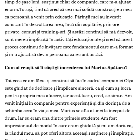
timp de șase luni, susținut chiar de companie, care m-a ajutat
enorm.Totuși, tind să cred că cea mai solidă construcție a mea
ca persoană a venit prin educație. Părinții mei au investit
constant în dezvoltarea mea, încă din copilărie, prin ore
private, cursuri și training-uri. Și astăzi continui să mă dezvolt,
sunt mereu implicată în activități educaționale și cred că acest
proces continuu de învățare este fundamentul care m-a format
și m-a ajutat să devin persoana care sunt astăzi.
Cum ai reușit să îi câștigi încrederea lui Marius Spătaru?
Tot ceea ce am făcut și continui să fac în cadrul companiei Olya
este ghidat de dedicare și implicare sinceră, ca și cum aș lucra
pentru propria mea afacere, iar acest lucru, cred, se simte. Am
venit inițial în companie pentru experiență și din dorința de a
schimba ceva în viața mea. Marius se afla atunci la început de
drum, iar eu eram una dintre primele studente.Am fost
impresionată de modul în care eram ghidată și mi-am dorit ca,
la rândul meu, să pot oferi altora aceeași susținere și inspirație.