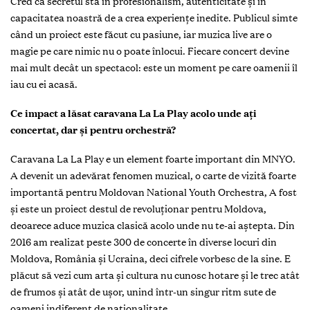
Cred că secretul stă în profesionalism, autenticitate și în
capacitatea noastră de a crea experiențe inedite. Publicul simte
când un proiect este făcut cu pasiune, iar muzica live are o
magie pe care nimic nu o poate înlocui. Fiecare concert devine
mai mult decât un spectacol: este un moment pe care oamenii îl
iau cu ei acasă.
Ce impact a lăsat caravana La La Play acolo unde ați
concertat, dar și pentru orchestră?
Caravana La La Play e un element foarte important din MNYO.
A devenit un adevărat fenomen muzical, o carte de vizită foarte
importantă pentru Moldovan National Youth Orchestra, A fost
și este un proiect destul de revoluționar pentru Moldova,
deoarece aduce muzica clasică acolo unde nu te-ai aștepta. Din
2016 am realizat peste 300 de concerte în diverse locuri din
Moldova, România și Ucraina, deci cifrele vorbesc de la sine. E
plăcut să vezi cum arta și cultura nu cunosc hotare și le trec atât
de frumos și atât de ușor, unind într-un singur ritm sute de
oameni indiferent de naționalitate.