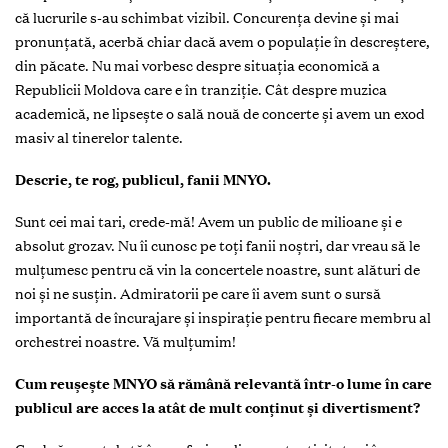
că lucrurile s-au schimbat vizibil. Concurența devine și mai
pronunțată, acerbă chiar dacă avem o populație în descreștere,
din păcate. Nu mai vorbesc despre situația economică a
Republicii Moldova care e în tranziție. Cât despre muzica
academică, ne lipsește o sală nouă de concerte și avem un exod
masiv al tinerelor talente.
Descrie, te rog, publicul, fanii MNYO.
Sunt cei mai tari, crede-mă! Avem un public de milioane și e
absolut grozav. Nu îi cunosc pe toți fanii noștri, dar vreau să le
mulțumesc pentru că vin la concertele noastre, sunt alături de
noi și ne susțin. Admiratorii pe care îi avem sunt o sursă
importantă de încurajare și inspirație pentru fiecare membru al
orchestrei noastre. Vă mulțumim!
Cum reușește MNYO să rămână relevantă într-o lume în care
publicul are acces la atât de mult conținut și divertisment?