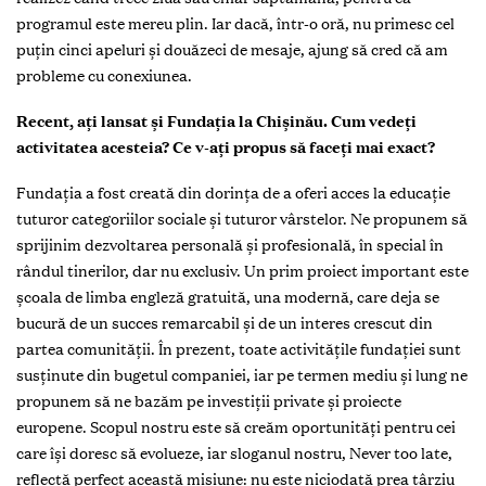
programul este mereu plin. Iar dacă, într-o oră, nu primesc cel
puțin cinci apeluri și douăzeci de mesaje, ajung să cred că am
probleme cu conexiunea.
Recent, ați lansat și Fundația la Chișinău. Cum vedeți
activitatea acesteia? Ce v-ați propus să faceți mai exact?
Fundația a fost creată din dorința de a oferi acces la educație
tuturor categoriilor sociale și tuturor vârstelor. Ne propunem să
sprijinim dezvoltarea personală și profesională, în special în
rândul tinerilor, dar nu exclusiv. Un prim proiect important este
școala de limba engleză gratuită, una modernă, care deja se
bucură de un succes remarcabil și de un interes crescut din
partea comunității. În prezent, toate activitățile fundației sunt
susținute din bugetul companiei, iar pe termen mediu și lung ne
propunem să ne bazăm pe investiții private și proiecte
europene. Scopul nostru este să creăm oportunități pentru cei
care își doresc să evolueze, iar sloganul nostru, Never too late,
reflectă perfect această misiune: nu este niciodată prea târziu