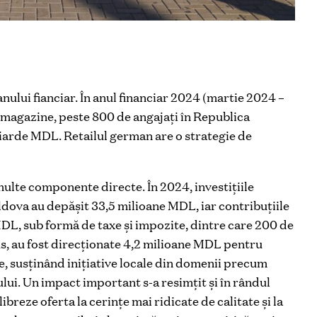
ului fianciar. În anul financiar 2024 (martie 2024 –
 magazine, peste 800 de angajați în Republica
liarde MDL. Retailul german are o strategie de
multe componente directe. În 2024, investițiile
ldova au depășit 33,5 milioane MDL, iar contribuțiile
 MDL, sub formă de taxe și impozite, dintre care 200 de
s, au fost direcționate 4,2 milioane MDL pentru
, susținând inițiative locale din domenii precum
lui. Un impact important s-a resimțit și în rândul
ibreze oferta la cerințe mai ridicate de calitate și la