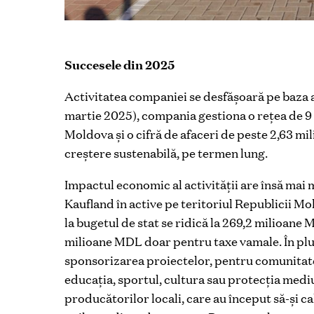
Succesele din 2025
Activitatea companiei se desfășoară pe baza an
martie 2025), compania gestiona o rețea de 9
Moldova și o cifră de afaceri de peste 2,63 mi
creștere sustenabilă, pe termen lung.
Impactul economic al activității are însă mai 
Kaufland în active pe teritoriul Republicii Mo
la bugetul de stat se ridică la 269,2 milioane
milioane MDL doar pentru taxe vamale. În plu
sponsorizarea proiectelor, pentru comunitate
educația, sportul, cultura sau protecția mediu
producătorilor locali, care au început să-și cal