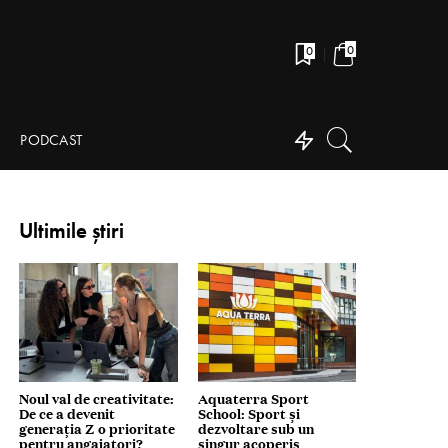
0
0
PODCAST
Ultimile știri
Noul val de creativitate:
Aquaterra Sport
De ce a devenit
School: Sport și
generația Z o prioritate
dezvoltare sub un
pentru angajatori?
singur acoperiș