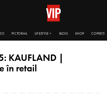
DEO
PICTORIAL
LIFESTYLE
BLOG
SHOP
COPERȚI
5: KAUFLAND |
 în retail