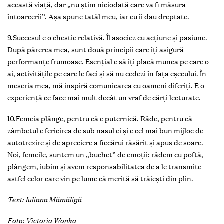
această viaţă, dar „nu ştim niciodată care va fi măsura
întoarcerii”. Aşa spune tatăl meu, iar eu îi dau dreptate.
9.Succesul e o chestie relativă. Îl asociez cu acţiune şi pasiune.
După părerea mea, sunt două principii care îţi asigură
performanţe frumoase. Esenţial e să îţi placă munca pe care o
ai, activităţile pe care le faci şi să nu cedezi în faţa eşecului. În
meseria mea, mă inspiră comunicarea cu oameni diferiţi. E o
experienţă ce face mai mult decât un vraf de cărţi lecturate.
10.Femeia plânge, pentru că e puternică. Râde, pentru că
zâmbetul e fericirea de sub nasul ei și e cel mai bun mijloc de
autotrezire și de apreciere a fiecărui răsărit și apus de soare.
Noi, femeile, suntem un „buchet” de emoții: râdem cu poftă,
plângem, iubim și avem responsabilitatea de a le transmite
astfel celor care vin pe lume că merită să trăiești din plin.
Text: Iuliana Mămăligă
Foto: Victoria Wonka