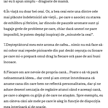
iar eu îi spun simplu – dragoste de mamă.
6.În viață nu doar bei ceai. Or, a bea ceai este una dintre cele
mai plăcute îndeletniciri ale vieții… pe care o asociez cu starea
de echilibru și fericire, iar dincolo de pauzele aromate sunt și
bagaje grele de probleme pe care, chiar dacă uneori ne pare
imposibil, le putem depăși inspirați de „minutele la ceai”.
7.Deșteptătorul meu este aroma de cafea… nimic nu mă face să-
mi cobor mai repede picioarele din pat decât ceșcuța cu licoare
pe care mi-o prepară omul drag la fiecare oră șase de ani buni
încoace.
8.Fiecare om are nevoie de propria cană… Poate o să vă pară
neînsemnată ideea… dar cred și am crezut întotdeauna că
anume cana din care bem ne reflectă personalitatea, dar și ne
aduce deseori senzația de regăsire atunci când e aceeași cană,
pe care o alegem cu grijă și de care ne atașăm. Spre exemplu, eu
am câteva căni ale mele pe care le aleg în funcție de dispoziția
mea interioară și de ocazie.