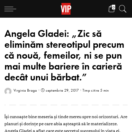
0
Angela Gladei: „Zic să
eliminăm stereotipul precum
că nouă, femeilor, ni se pun
mai multe bariere în carieră
decât unui bărbat.”
Virginia Braga
septembrie 29, 2017
Timp citire 5 min
Îşi cunoaşte bine meseria şi tinde mereu spre noi orizonturi. Are
planuri şi dorinţe pe care abia aşteaptă să le materializeze.
Angela Gladei a aflat care este secretul succesului în viaţa ei,