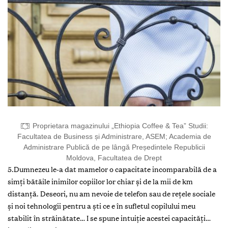
Proprietara magazinului „Ethiopia Coffee & Tea” Studii:
Facultatea de Business și Administrare, ASEM; Academia de
Administrare Publică de pe lângă Președintele Republicii
Moldova, Facultatea de Drept
5.Dumnezeu le-a dat mamelor o capacitate incomparabilă de a
simți bătăile inimilor copiilor lor chiar și de la mii de km
distanță. Deseori, nu am nevoie de telefon sau de rețele sociale
și noi tehnologii pentru a ști ce e în sufletul copilului meu
stabilit în străinătate… I se spune intuiție acestei capacități…