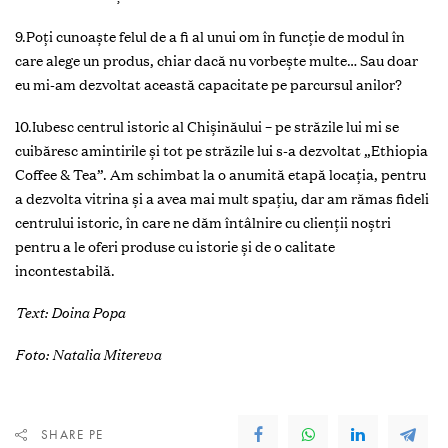
9.Poți cunoaște felul de a fi al unui om în funcție de modul în
care alege un produs, chiar dacă nu vorbește multe… Sau doar
eu mi-am dezvoltat această capacitate pe parcursul anilor?
10.Iubesc centrul istoric al Chișinăului – pe străzile lui mi se
cuibăresc amintirile și tot pe străzile lui s-a dezvoltat „Ethiopia
Coffee & Tea”. Am schimbat la o anumită etapă locația, pentru
a dezvolta vitrina și a avea mai mult spațiu, dar am rămas fideli
centrului istoric, în care ne dăm întâlnire cu clienții noștri
pentru a le oferi produse cu istorie și de o calitate
incontestabilă.
Text: Doina Popa
Foto: Natalia Mitereva
SHARE PE