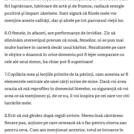
firi luptătoare, iubitoare de artă şi de frumos, radiază energie
pozitivă şi împart zâmbete. Sunt sigură că fiicele mele vor
menține aceste calități, dar și altele pe tot parcursul vieții lor.
6.O femeie, în afaceri, are performanţe de invidiat. Zic să
eliminăm stereotipul precum că nouă, femeilor, ni se pun mai
multe bariere în carieră decât unui bărbat. Rezultatele pe care
le obţine o doamnă în orice domeniu pot fi lejer comparate cu
cele ale unui domn, ba chiar pot fi superioare!
7.Copilăria mea şi lecţiile primite de la părinţi, cam acestea ar fi
elementele centrale ale unei cărţi scrise de mine. Dacă voi avea
ocazia să mă reprofilez în domeniul literelor, cu siguranță că voi
avea ce să menţionez şi, de ce nu, îi voi inspira pe cei care vor citi
lucrările mele.
8.Evit să mă ghidez după reguli stricte. Mereu însă cântăresc
fiecare pas, acţiune pe care urmează să o fac pentru cineva sau
pentru ceva. Cum am menţionat anterior, totul se întoarce în