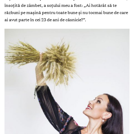
însoțită de zâmbet, a soțului meu a fost: „Ai hotărât să te
răzbuni pe mașină pentru toate bune și nu tocmai bune de care
ai avut parte în cei 23 de ani de căsnicie?”.