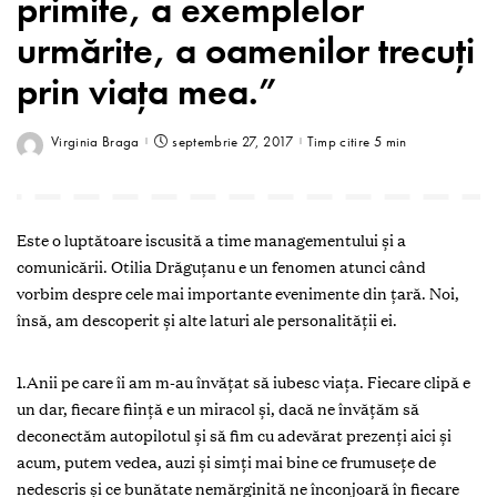
primite, a exemplelor
urmărite, a oamenilor trecuți
prin viața mea.”
Virginia Braga
septembrie 27, 2017
Timp citire 5 min
Este o luptătoare iscusită a time managementului şi a
comunicării. Otilia Drăguţanu e un fenomen atunci când
vorbim despre cele mai importante evenimente din ţară. Noi,
însă, am descoperit şi alte laturi ale personalităţii ei.
1.Anii pe care îi am m-au învățat să iubesc viața. Fiecare clipă e
un dar, fiecare ființă e un miracol și, dacă ne învățăm să
deconectăm autopilotul și să fim cu adevărat prezenți aici și
acum, putem vedea, auzi și simți mai bine ce frumusețe de
nedescris și ce bunătate nemărginită ne înconjoară în fiecare