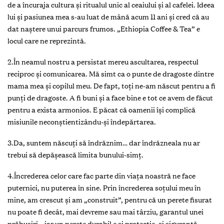
de a încuraja cultura și ritualul unic al ceaiului și al cafelei. Ideea
lui și pasiunea mea s-au luat de mână acum 11 ani și cred că au
dat naștere unui parcurs frumos. „Ethiopia Coffee & Tea” e
locul care ne reprezintă.
2.În neamul nostru a persistat mereu ascultarea, respectul
reciproc și comunicarea. Mă simt ca o punte de dragoste dintre
mama mea și copilul meu. De fapt, toți ne-am născut pentru a fi
punți de dragoste. A fi buni și a face bine e tot ce avem de făcut
pentru a exista armonios. E păcat că oamenii își complică
misiunile neconștientizându-și îndepărtarea.
3.Da, suntem născuți să îndrăznim… dar îndrăzneala nu ar
trebui să depășească limita bunului-simț.
4.Încrederea celor care fac parte din viața noastră ne face
puternici, nu puterea în sine. Prin încrederea soțului meu în
mine, am crescut și am „construit”, pentru că un perete fisurat
nu poate fi decât, mai devreme sau mai târziu, garantul unei
prăbușiri… iar un perete durabil e și protecție, și siguranță.