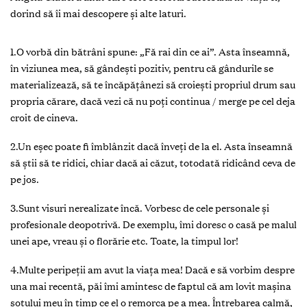
dorind să îi mai descopere şi alte laturi.
1.O vorbă din bătrâni spune: „Fă rai din ce ai”. Asta înseamnă,
în viziunea mea, să gândești pozitiv, pentru că gândurile se
materializează, să te încăpățânezi să croiești propriul drum sau
propria cărare, dacă vezi că nu poți continua / merge pe cel deja
croit de cineva.
2.Un eşec poate fi îmblânzit dacă înveţi de la el. Asta înseamnă
să știi să te ridici, chiar dacă ai căzut, totodată ridicând ceva de
pe jos.
3.Sunt visuri nerealizate încă. Vorbesc de cele personale şi
profesionale deopotrivă. De exemplu, îmi doresc o casă pe malul
unei ape, vreau şi o florărie etc. Toate, la timpul lor!
4.Multe peripeţii am avut la viaţa mea! Dacă e să vorbim despre
una mai recentă, păi îmi amintesc de faptul că am lovit maşina
soţului meu în timp ce el o remorca pe a mea. Întrebarea calmă,