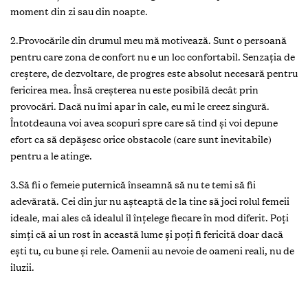
moment din zi sau din noapte.
2.Provocările din drumul meu mă motivează. Sunt o persoană
pentru care zona de confort nu e un loc confortabil. Senzația de
creștere, de dezvoltare, de progres este absolut necesară pentru
fericirea mea. Însă creșterea nu este posibilă decât prin
provocări. Dacă nu îmi apar în cale, eu mi le creez singură.
Întotdeauna voi avea scopuri spre care să tind și voi depune
efort ca să depășesc orice obstacole (care sunt inevitabile)
pentru a le atinge.
3.Să fii o femeie puternică înseamnă să nu te temi să fii
adevărată. Cei din jur nu așteaptă de la tine să joci rolul femeii
ideale, mai ales că idealul îl înțelege fiecare în mod diferit. Poți
simți că ai un rost în această lume și poți fi fericită doar dacă
ești tu, cu bune și rele. Oamenii au nevoie de oameni reali, nu de
iluzii.
4.Trecutul meu m-a făcut cine sunt. Eu sunt o sumă a tuturor