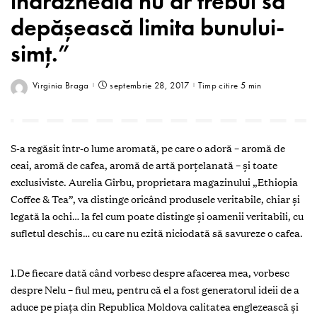
îndrăzneala nu ar trebui să
depășească limita bunului-
simț.”
Virginia Braga
septembrie 28, 2017
Timp citire 5 min
S-a regăsit într-o lume aromată, pe care o adoră – aromă de
ceai, aromă de cafea, aromă de artă porțelanată – și toate
exclusiviste. Aurelia Gîrbu, proprietara magazinului „Ethiopia
Coffee & Tea”, va distinge oricând produsele veritabile, chiar și
legată la ochi… la fel cum poate distinge și oamenii veritabili, cu
sufletul deschis… cu care nu ezită niciodată să savureze o cafea.
1.De fiecare dată când vorbesc despre afacerea mea, vorbesc
despre Nelu – fiul meu, pentru că el a fost generatorul ideii de a
aduce pe piața din Republica Moldova calitatea englezească și