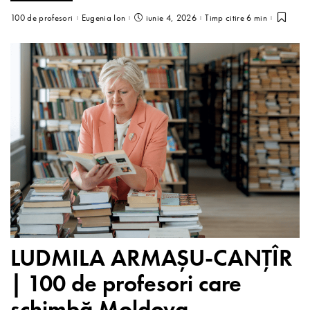
100 de profesori
Eugenia Ion
iunie 4, 2026
Timp citire 6 min
LUDMILA ARMAȘU-CANȚÎR
| 100 de profesori care
schimbă Moldova