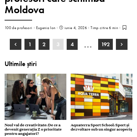
Moldova
100 de profesori
Eugenia Ion
iunie 4, 2026
Timp citire 6 min
…
1
2
3
4
192
Ultimile știri
Noul val de creativitate: De ce a
Aquaterra Sport School: Sport și
devenit generația Z o prioritate
dezvoltare sub un singur acoperiș
pentru angajatori?