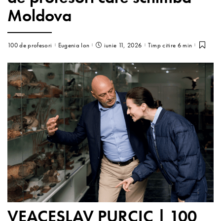
Moldova
100 de profesori
Eugenia Ion
iunie 11, 2026
Timp citire 6 min
VEACESLAV PURCIC | 100