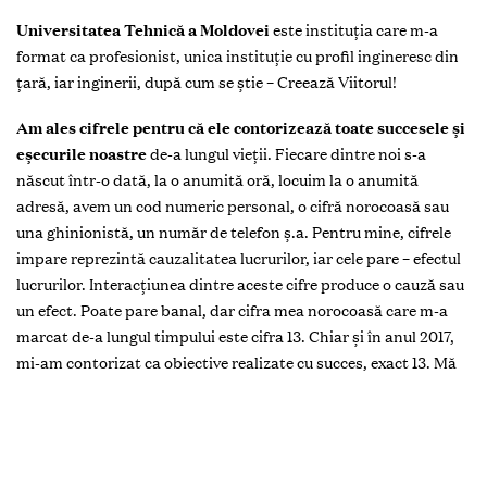
Universitatea Tehnică a Moldovei
este instituţia care m-a
format ca profesionist, unica instituţie cu profil ingineresc din
ţară, iar inginerii, după cum se ştie – Creează Viitorul!
Am ales cifrele pentru că ele contorizează toate succesele şi
eşecurile noastre
de-a lungul vieţii. Fiecare dintre noi s-a
născut într-o dată, la o anumită oră, locuim la o anumită
adresă, avem un cod numeric personal, o cifră norocoasă sau
una ghinionistă, un număr de telefon ş.a. Pentru mine, cifrele
impare reprezintă cauzalitatea lucrurilor, iar cele pare – efectul
lucrurilor. Interacţiunea dintre aceste cifre produce o cauză sau
un efect. Poate pare banal, dar cifra mea norocoasă care m-a
marcat de-a lungul timpului este cifra 13. Chiar şi în anul 2017,
mi-am contorizat ca obiective realizate cu succes, exact 13. Mă
veţi întreba, atunci unde este ghinionul lui 13? Din experienţă
proprie, menţionez că ghinionul se manifestă doar la cei ce se
eliberează greu de ataşamente şi care suferă de stagnare.
Cel mai reuşit lucru din viaţa mea
a fost cel de a o cere în