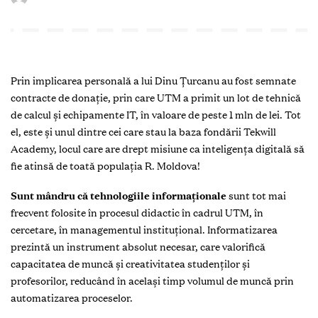
Prin implicarea personală a lui Dinu Ţurcanu au fost semnate
contracte de donaţie, prin care UTM a primit un lot de tehnică
de calcul şi echipamente IT, în valoare de peste 1 mln de lei. Tot
el, este şi unul dintre cei care stau la baza fondării Tekwill
Academy, locul care are drept misiune ca inteligenţa digitală să
fie atinsă de toată populaţia R. Moldova!
S
unt mândru că tehnologiile informaţionale
sunt tot mai
frecvent folosite în procesul didactic în cadrul UTM, în
cercetare, în managementul instituţional. Informatizarea
prezintă un instrument absolut necesar, care valorifică
capacitatea de muncă şi creativitatea studenţilor şi
profesorilor, reducând în acelaşi timp volumul de muncă prin
automatizarea proceselor.