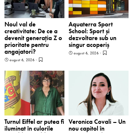
Noul val de
Aquaterra Sport
creativitate: De ce a
School: Sport și
devenit generația Z o
dezvoltare sub un
prioritate pentru
singur acoperiș
angajatori?
august 6, 2026
august 6, 2026
Turnul Eiffel ar putea fi
Veronica Covali – Un
iluminat în culorile
nou capitol în