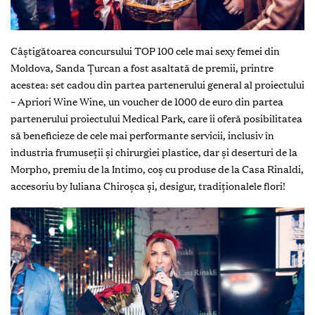
Câștigătoarea concursului TOP 100 cele mai sexy femei din
Moldova, Sanda Țurcan a fost asaltată de premii, printre
acestea: set cadou din partea partenerului general al proiectului
– Apriori Wine Wine, un voucher de 1000 de euro din partea
partenerului proiectului Medical Park, care îi oferă posibilitatea
să beneficieze de cele mai performante servicii, inclusiv în
industria frumuseții și chirurgiei plastice, dar și deserturi de la
Morpho, premiu de la Intimo, coș cu produse de la Casa Rinaldi,
accesoriu by Iuliana Chiroșca și, desigur, tradiționalele flori!