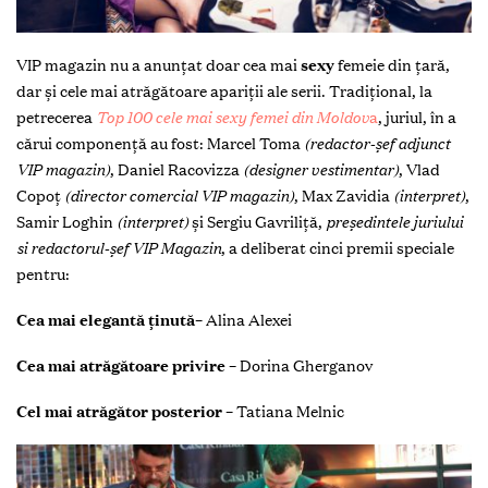
VIP magazin nu a anunțat doar cea mai
sexy
femeie din țară,
dar și cele mai atrăgătoare apariții ale serii. Tradițional, la
petrecerea
Top 100 cele mai sexy femei din Moldov
a
, juriul, în a
cărui componență au fost: Marcel Toma
(redactor-șef adjunct
VIP magazin)
, Daniel Racovizza
(designer vestimentar)
, Vlad
Copoț
(director comercial VIP magazin)
, Max Zavidia
(interpret)
,
Samir Loghin
(interpret)
și Sergiu Gavriliță,
președintele juriului
si redactorul-șef VIP Magazin
, a deliberat cinci premii speciale
pentru:
Cea mai elegantă ținută
– Alina Alexei
Cea mai atrăgătoare privire
– Dorina Gherganov
Cel mai atrăgător posterior
– Tatiana Melnic