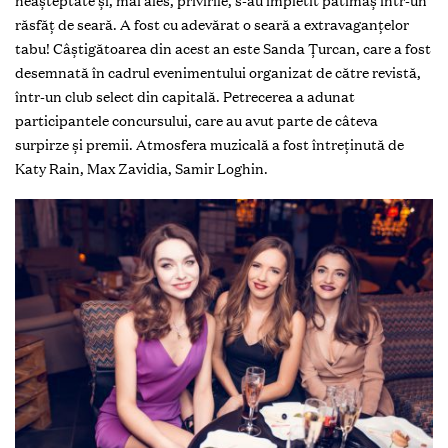
neașteptate și, mai ales, privirile, s-au împletit pătimaș într-un
răsfăț de seară. A fost cu adevărat o seară a extravaganțelor
tabu! Câștigătoarea din acest an este Sanda Țurcan, care a fost
desemnată în cadrul evenimentului organizat de către revistă,
într-un club select din capitală. Petrecerea a adunat
participantele concursului, care au avut parte de câteva
surpirze și premii. Atmosfera muzicală a fost întreținută de
Katy Rain, Max Zavidia, Samir Loghin.