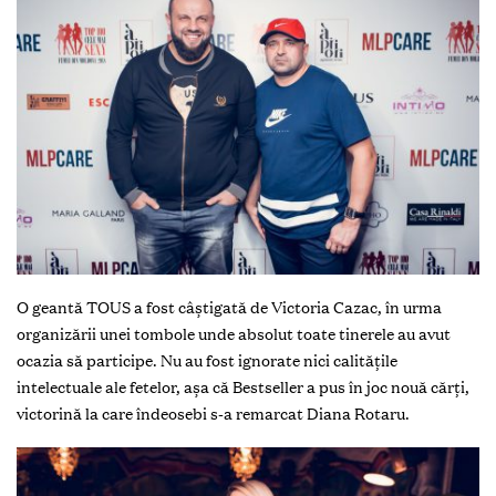
O geantă TOUS a fost câștigată de Victoria Cazac, în urma
organizării unei tombole unde absolut toate tinerele au avut
ocazia să participe. Nu au fost ignorate nici calitățile
intelectuale ale fetelor, așa că Bestseller a pus în joc nouă cărți,
victorină la care îndeosebi s-a remarcat Diana Rotaru.