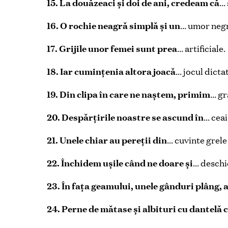
15. La douăzeaci și doi de ani, credeam că
… 
16. O rochie neagră simplă și un
… umor negr
17. Grijile unor femei sunt prea
… artificiale.
18. Iar cuminţenia altora joacă
… jocul dicta
19. Din clipa în care ne naștem, primim
… gr
20. Despărţirile noastre se ascund în
… ceai
21. Unele chiar au pereţii din
… cuvinte grele
22. Închidem ușile când ne doare și
… deschi
23. În faţa geamului, unele gânduri plâng, a
24. Perne de mătase și albituri cu dantelă 