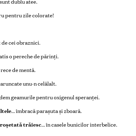
sunt dublu atee.
u pentru zile colorate!
t de cei obraznici.
atis o pereche de părinţi.
 rece de mentă.
 aruncate unu-n celălalt.
dem geamurile pentru oxigenul speranţei.
ltele
… îmbracă parașuta și zboară.
croșetată trăiesc
… în casele bunicilor interbelice.