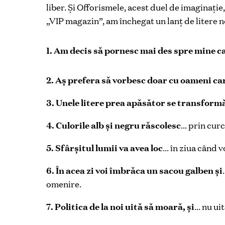
liber. Și Offorismele, acest duel de imaginaţie
„VIP magazin”, am închegat un lanţ de litere n
1. Am decis să pornesc mai des spre mine c
2. Aș prefera să vorbesc doar cu oameni ca
3. Unele litere prea apăsător se transformă
4. Culorile alb și negru răscolesc
… prin curc
5. Sfârșitul lumii va avea loc
… în ziua când v
6. În acea zi voi îmbrăca un sacou galben și
omenire.
7. Politica de la noi uită să moară, și
… nu ui