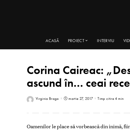
ACASĂ
PROIECT
INTERVIU
VI
Corina Caireac: „Des
ascund în… ceai rec
Virginia Braga
martie 27, 2017
Timp citire 4 min
Oamenilor le place să vorbească din inimă, fii