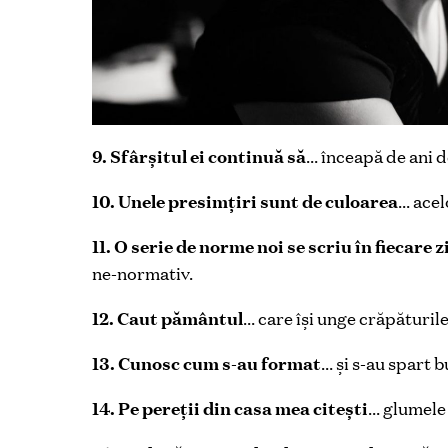
9. Sfârșitul ei continuă să
… înceapă de ani de
10. Unele presimţiri sunt de culoarea
… acel
11. O serie de norme noi se scriu în fiecare z
ne-normativ.
12. Caut pământul
… care își unge crăpăturile
13. Cunosc cum s-au format
… și s-au spart b
14. Pe pereţii din casa mea citești
… glumele 