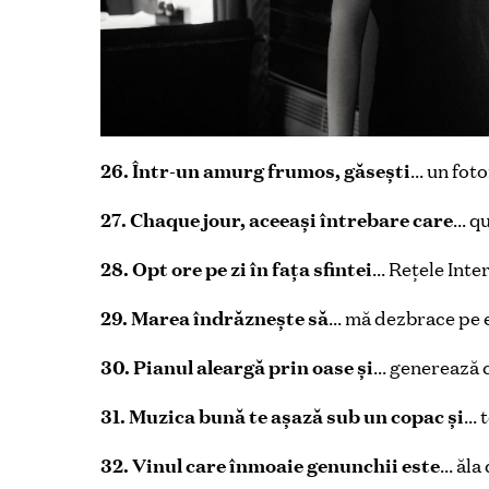
26. Într-un amurg frumos, găsești
… un fot
27. Chaque jour, aceeași întrebare care
… qu
28. Opt ore pe zi în faţa sfintei
… Reţele Inte
29. Marea îndrăznește să
… mă dezbrace pe ex
30. Pianul aleargă prin oase și
… generează c
31. Muzica bună te așază sub un copac și
… 
32. Vinul care înmoaie genunchii este
… ăla 