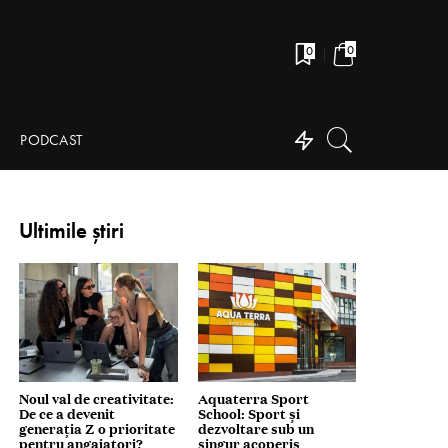
0
0
PODCAST
Ultimile știri
Noul val de creativitate:
Aquaterra Sport
De ce a devenit
School: Sport și
generația Z o prioritate
dezvoltare sub un
pentru angajatori?
singur acoperiș