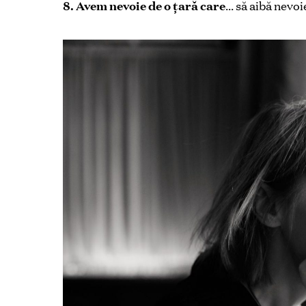
8. Avem nevoie de o ţară care
… să aibă nevoi