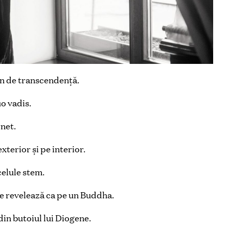
on de transcendenţă.
o vadis.
rnet.
terior și pe interior.
elule stem.
te revelează ca pe un Buddha.
din butoiul lui Diogene.