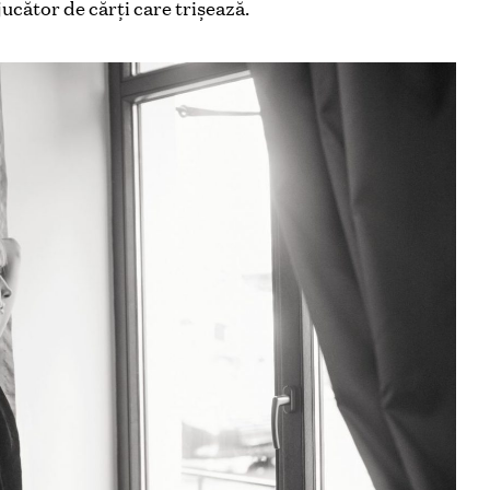
jucător de cărţi care trișează.