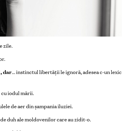
 zile.
or.
i, dar
… instinctul libertăţii le ignoră, adesea c-un lexic
 cu iodul mării.
ulele de aer din șampania iluziei.
de duh ale moldovenilor care au zidit-o.