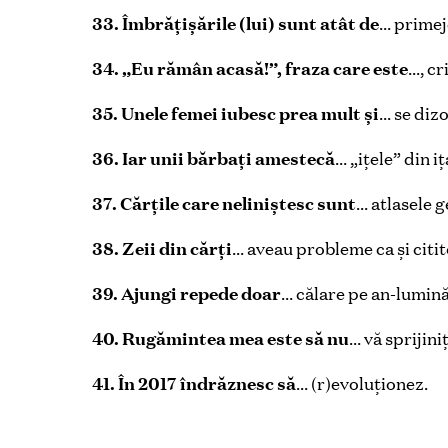
33. Îmbrăţișările (lui) sunt atât de
… primej
34. „Eu rămân acasă!”, fraza care este
…, cr
35. Unele femei iubesc prea mult și
… se dizo
36. Iar unii bărbaţi amestecă
… „iţele” din iţ
37. Cărţile care neliniștesc sunt
… atlasele g
38. Zeii din cărţi
… aveau probleme ca și citit
39. Ajungi repede doar
… călare pe an-lumină
40. Rugămintea mea este să nu
… vă sprijini
41. În 2017 îndrăznesc să
… (r)evoluţionez.