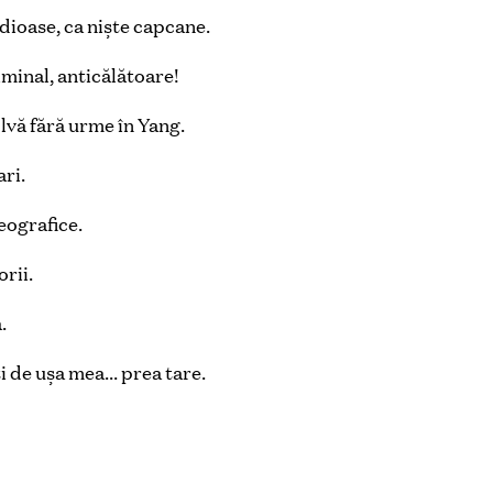
dioase, ca niște capcane.
iminal, anticălătoare!
lvă fără urme în Yang.
ari.
eografice.
orii.
.
ţi de ușa mea… prea tare.