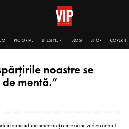
DEO
PICTORIAL
LIFESTYLE
BLOG
SHOP
COPERȚI
părţirile noastre se
e de mentă.”
ndcă inima adună sincerităţi care nu se văd cu ochiul