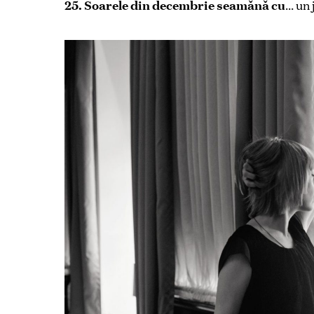
25. Soarele din decembrie seamănă cu
… un 