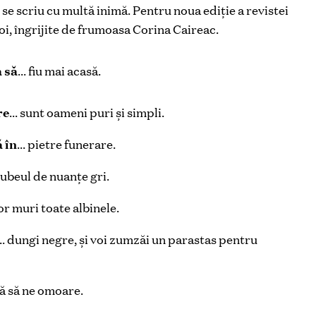
, se scriu cu multă inimă. Pentru noua ediţie a revistei
oi, îngrijite de frumoasa Corina Caireac.
a să
… fiu mai acasă.
re
… sunt oameni puri și simpli.
 în
… pietre funerare.
ubeul de nuanţe gri.
or muri toate albinele.
… dungi negre, și voi zumzăi un parastas pentru
tă să ne omoare.