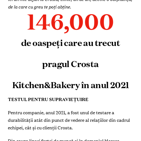
de la care cu greu te poți abține.
146,000
de oaspeți care au trecut
pragul Crosta
Kitchen&Bakery în anul 2021
TESTUL PENTRU SUPRAVIEȚUIRE
Pentru companie, anul 2021, a fost unul de testare a
durabilității atât din punct de vedere al relațiilor din cadrul
echipei, cât și cu clienții Crosta.
Din cauza lipsei forței de muncă și în domeniul Horeca,