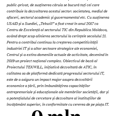
public-privat, de susținerea căruia se bucură toți cei care
contribuie la dezvoltarea acestui sector: societatea, mediul de
afaceri, sectorul academic și guvernamental etc.
C
u susținerea
USAID și a Suediei, „Tekwill” a fost creat în anul 2017 ca
Centru de Excelență al sectorului TIC din Republica Moldova,
având drept scop alinierea sectorului la cerințele secolului 21.
Pentru a contribui continuu la creșterea competitivității
industriei IT și a altor sectoare strategice ale economiei,
Centrul și-a extins domeniile actuale de activitate, devenind în
2019 un proiect național complex. Obiectivul de bază al
Proiectului TEKWILL, inițiativă dezvoltată de ATIC, în
calitatea sa de platformă dedicată progresului sectorului IT,
este de a asigura un impact major asupra dezvoltării
economice a țării, prin îmbunătățirea capacităților
antreprenoriale și educaționale ale membrilor societății, dar și
a potențialului de cercetare și dezvoltare al instituțiilor de
învățământ superior, în conformitate cu cererea de pe piața IT.