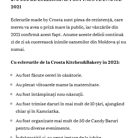
2021
Eclerurile made by Crosta sunt piesa de rezistență, care
mereu va avea o priză mare la public, iar vânzările din
2021 confirmă acest fapt. Anume aceste delicii continuă
zi de zi să cucerească inimile oamenilor din Moldova și nu
numai.
Cu eclerurile de la Crosta Kitchen&Bakery în 2021:
Au fost făcute cereri în căsătorie.
Au plecat viitoarele mame la maternitate.
Au fost întâmpinați nou-născuții.
A
u fost trimise daruri în mai mult de 10 țări, ajungând
chiar și în Kamciatka.
Au fost organizate mai mult de 50 de Candy Baruri
pentru diverse evenimente.
Îndrăgostiții și-au cerut iertare de la iubite.