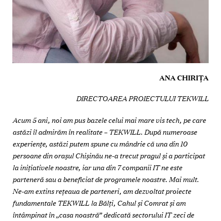
ANA CHIRIȚA
DIRECTOAREA PROIECTULUI TEKWILL
Acum 5 ani, noi am pus bazele celui mai mare vis tech, pe care
astăzi îl admirăm în realitate – TEKWILL. După numeroase
experiențe, astăzi putem spune cu mândrie că una din 10
persoane din orașul Chișinău ne-a trecut pragul și a participat
la inițiativele noastre, iar una din 7 companii IT ne este
parteneră sau a beneficiat de programele noastre. Mai mult.
Ne-am extins rețeaua de parteneri, am dezvoltat proiecte
fundamentale TEKWILL la Bălți, Cahul și Comrat și am
întâmpinat în „casa noastră” dedicată sectorului IT zeci de