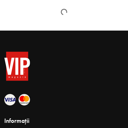
FELICIA – Top Branduri 2021
VIP Admin
mai 30, 2022
Timp citire 6 min
Anul marilor investitii pentru grupul de companii Felicia. 2021
a fost marcat de una dint
r
e cele mai semnificative tranzacții de
pe piața farmaceutică – Grupul de companii Felicia a