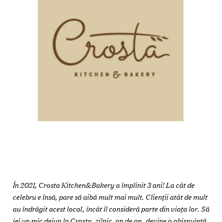
În 2021
,
Crosta Kitchen&Bakery a împlinit 3 ani! La cât de
celebru e însă, pare să aibă mult mai mult. Clienţii atât de mult
au îndrăgit acest local, încât îl consideră parte din viața lor. Să
iei un mic dejun la Crosta, zilnic, an de an, devine o obișnuință,