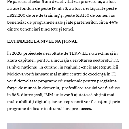
Pe parcursul celor 5 ani de activitate ai proiectului, au fost
atrase fonduri de peste 19 mln $, au fost desfășurate peste
1.922.200 de ore de training și peste 518.150 de oameni au
beneficiat de programele sale și ale partenerilor, circa 44%
dintre beneficiari fiind fete și femei.
EXTINDERE LA NIVEL NAȚIONAL
În 2020, proiectele dezvoltate de TEKWILL s-au extins și în
afara capitalei, pentru a încuraja dezvoltarea sectorului TIC
la nivel național. În curând, în regiunile-cheie ale Republicii
Moldova vor fi lansate mai multe centre de excelență în IT,
vor fi dezvoltate programe educaționale pentru pregătirea
forței de muncă în domeniu, profesiile viitorului vor fi aduse
în 95% dintre școli, IMM-urile vor fi ajutate să obțină mai
multe abilități digitale, iar antreprenorii vor fi susținuți prin
programe dedicate în drumul lor spre succes.