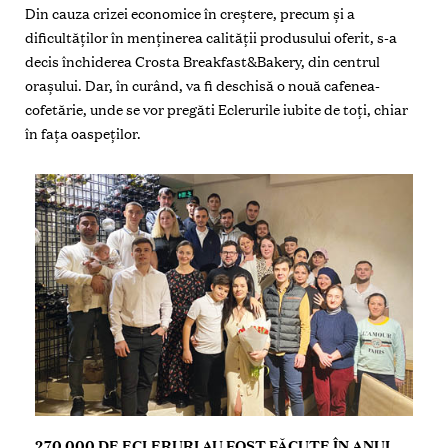
Din cauza crizei economice în creștere, precum și a
dificultăților în menținerea calității produsului oferit, s-a
decis închiderea Crosta Breakfast&Bakery, din centrul
orașului. Dar, în curând, va fi deschisă o nouă cafenea-
cofetărie, unde se vor pregăti Eclerurile iubite de toți, chiar
în fața oaspeților.
270 000 DE ECLERURI AU FOST FĂCUTE ÎN ANUL