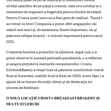
nivelul salariilor de pe piață a crescut, ceea ce a condus la o
necesitate de majorare a bugetului pentru fondul de salarii.
Pentru Crosta acest lucru nu a fost greu de realizat. Testul l-
au trecut cu brio! Compania a putut oferi angajaților săi
salarii mai mari și, de asemenea, foarte important, să-și
păstreze echipa intactă – o victorie importantă pentru anul
2021.
Creșterea haotică a prețurilor la alimente, după cum s-a
putut observa în această perioadă pandemică, s-a reflectat
și asupra prețului la meniurile restaurantelor. Crosta
Kitchen&Bakery a reușit însă să păstreze neschimbat costul
final al bucatelor, stabilit încă la final de 2020. Acest fapt i-a
ajutat să se bucure de mulți clienți și de declarația lor
sinceră de fidelitate.
O NOUĂ LOCAȚIE CROSTA BREAKFAST&BAKERY
ȘI
MULTE ECLERURI