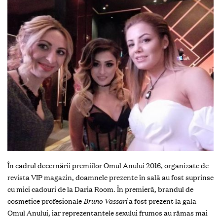
În cadrul decernării premiilor Omul Anului 2016, organizate de
revista VIP magazin, doamnele prezente în sală au fost suprinse
cu mici cadouri de la Daria Room. În premieră, brandul de
cosmetice profesionale
Bruno Vassari
a fost prezent
la gala
Omul Anului, iar reprezentantele sexului frumos au rămas mai