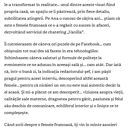
le-a transformat în realitate… unul dintre aceste visuri fiind
propria casă, un spaţiu ce îi păstrează, prin fiece detaliu,
subtilitatea atingerii. Pe Ana o cunosc de câţiva ani… ştiam că
este o femeie frumoasă ce s-a regăsit cu succes în afaceri,
dezvoltând serviciul de chatering „Vanilla”.
Îi cutreierasem de câteva ori pozele de pe Facebook… cum
obişnuim tot mai des să facem în era tehnologiilor.
Schimbasem câteva saluturi şi formule de politeţe la
evenimente ce ne adunau în aceeaşi sală şi… cam atât. Dar iată
că, într-o bună zi, la indicaţia redactorului-şef, i-am păşit
pragul pentru acest interviu, descoperind altfel această
femeie… pentru că nicăieri un om nu este mai autentic decât la
el acasă. Şi mi-a plăcut ce am descoperit… viziunea asupra vieţii,
calităţile sale materne, dragostea pentru gătit, pasiunea şi felul
său deschis de comunicare, echilibrul interior şi o linişte ce te
compleşeşte.
Când scrii despre o femeie frumoasă, îţi vin în minte asocieri