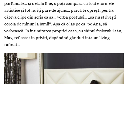
parfumate… şi detalii fine, o poţi compara cu toate formele
artistice şi tot nu îţi pare de ajuns… parcă te opreşti pentru
câteva clipe din scris ca să… vorba poetului… „să nu striveşti
corola de minuni a lumii”. Aşa că o las pe ea, pe Ana, să
vorbească. În intimitatea propriei case, cu chipul feciorului său,
Max, reflectat în priviri, depănând gânduri într-un living
rafinat…