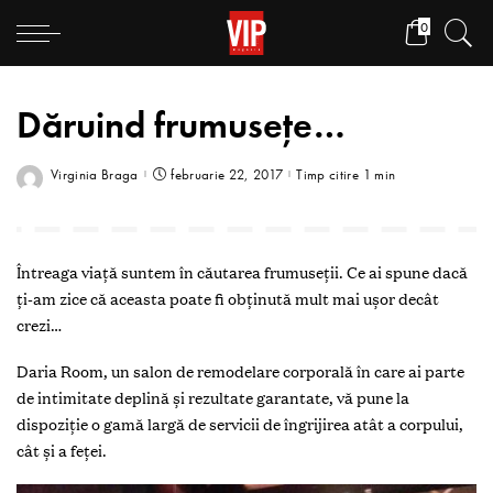
0
Dăruind frumusețe…
Virginia Braga
februarie 22, 2017
Timp citire 1 min
Întreaga viață suntem în căutarea frumuseții. Ce ai spune dacă
ți-am zice că aceasta poate fi obținută mult mai ușor decât
crezi…
Daria Room, un salon de remodelare corporală în care ai parte
de intimitate deplină și rezultate garantate, vă pune la
dispoziție o gamă largă de servicii de îngrijirea atât a corpului,
cât și a feței.