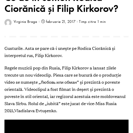
Ciorănică și Filip Kirkorov?
Virginia Braga
februarie 21, 2017
Timp citire 1 min
Gusturile. Asta se pare că-i unește pe Rodica Ciorănică și
interpretul rus, Filip Kirkorov.
Regele muzicii pop din Rusia, Filip Kirkorov a lansat zilele
trecute un nou videoclip. Piesa care se bucură de o producție
video se numește „Любовь или обман” și prezintă o poveste
orientală. Videoclipul a fost filmat în deșert și prezintă o
poveste în stil oriental, iar regizorul acestuia este moldoveanul
Slava Sîrbu. Rolul de „iubită” este jucat de vice-Miss Rusia
2015,Vladislava Evtușenko.