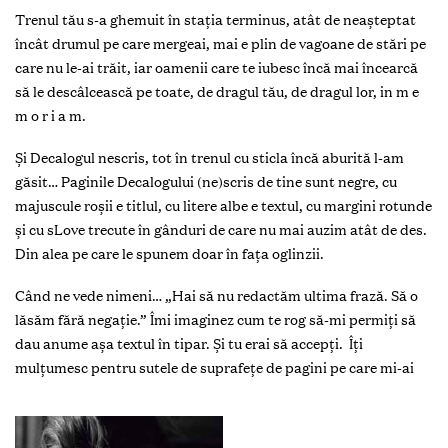
Trenul tău s-a ghemuit în staţia terminus, atât de neașteptat
încât drumul pe care mergeai, mai e plin de vagoane de stări pe
care nu le-ai trăit, iar oamenii care te iubesc încă mai încearcă
să le descâlcească pe toate, de dragul tău, de dragul lor,
in m e
m o r i a m.
Și Decalogul nescris, tot în trenul cu sticla încă aburită l-am
găsit…
Paginile Decalogului (ne)scris de tine sunt negre, cu
majuscule roșii e titlul, cu litere albe e textul, cu margini rotunde
și cu s
Love
trecute în gânduri de care nu mai auzim atât de des.
Din alea pe care le spunem doar în faţa oglinzii.
Când ne vede nimeni… „Hai să nu redactăm ultima frază. Să o
lăsăm fără negaţie.” Îmi imaginez cum te rog să-mi permiţi să
dau anume așa textul în tipar. Și tu erai să accepţi. Îţi
mulţumesc pentru sutele de suprafeţe de pagini pe care mi-ai