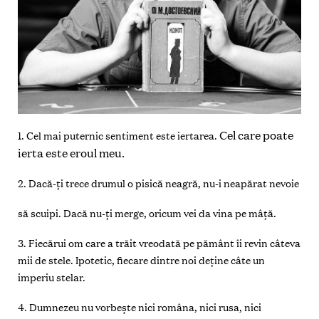
Cel care poate
1. Cel mai puternic sentiment este iertarea.
ierta este eroul meu.
2. Dacă-ţi trece drumul o pisică neagră, nu-i neapărat nevoie
să scuipi.
Dacă nu-ţi merge, oricum vei da vina pe mâţă.
3. Fiecărui om care a trăit vreodată pe pământ îi revin câteva
mii de stele
. Ipotetic, fiecare dintre noi deţine câte un
imperiu stelar.
4. Dumnezeu nu vorbeşte nici româna, nici rusa, nici