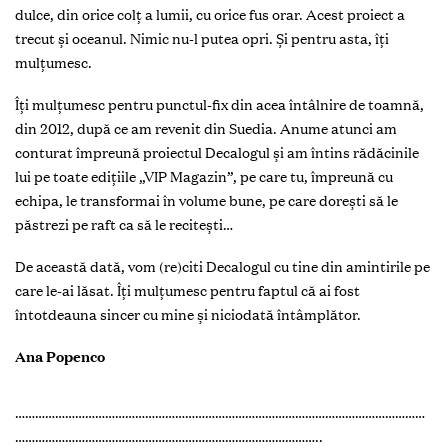
dulce, din orice colţ a lumii, cu orice fus orar. Acest proiect a
trecut și oceanul. Nimic nu-l putea opri. Și pentru asta, îţi
mulţumesc.
Îţi mulţumesc pentru punctul-fix din acea întâlnire de toamnă,
din 2012, după ce am revenit din Suedia. Anume atunci am
conturat împreună proiectul Decalogul și am întins rădăcinile
lui pe toate ediţiile „VIP Magazin”, pe care tu, împreună cu
echipa, le transformai în volume bune, pe care dorești să le
păstrezi pe raft ca să le recitești…
De această dată, vom (re)citi Decalogul cu tine din amintirile pe
care le-ai lăsat. Îţi mulţumesc pentru faptul că ai fost
întotdeauna sincer cu mine și niciodată întâmplător.
Ana Popenco
……………………………………………………………………………………………………………
………………………………………………………………………………..