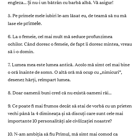
engleza…
Şi nu-i un bătrân cu barbă albă. Vă asigur!
5. Pe primele mele iubiri le-am lăsat eu
, de teamă să nu mă
rimele.
lase ele p
6. La o femeie, cel mai mult mă seduce profunzimea
ochilor.
Când doresc o femeie, de fapt îi doresc mintea, vreau
să i-o domin.
7. Lumea mea este lumea antică.
Acolo mă simt cel mai bine
o oră înainte de somn. O altă oră mă ocup cu „nimicuri”,
desenez hărţi, reîmpart lumea.
8. Doar oamenii buni
cred că nu există oameni răi…
9. Ce poate fi mai frumos decât să stai de vorbă cu un prieten
vech
i până la 4 dimineaţa și să discuţi care sunt cele mai
importante 10 personalităţi ale civilizaţiei noastre?
10. N-am ambiţia să fiu Primul,
mă simt mai comod ca