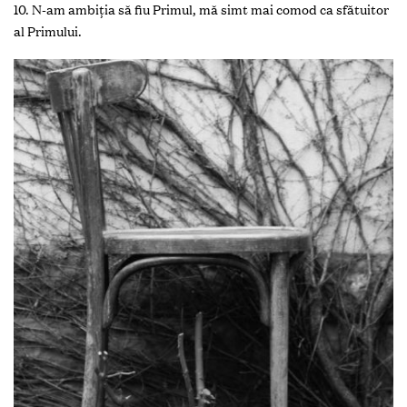
10. N-am ambiţia să fiu Primul,
mă simt mai comod ca sfătuitor
al Primului.