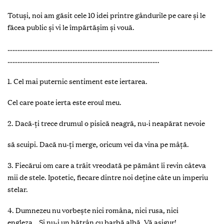
Totuși, noi am găsit cele 10 idei printre gândurile pe care și le
făcea public și vi le împărtășim și vouă.
……………………………………………………………………………………………………………
……………………………………………………………………………….
1. Cel mai puternic sentiment este iertarea.
Cel care poate ierta este eroul meu.
2. Dacă-ţi trece drumul o pisică neagră, nu-i neapărat nevoie
să scuipi.
Dacă nu-ţi merge, oricum vei da vina pe mâţă.
3. Fiecărui om care a trăit vreodată pe pământ îi revin câteva
mii de stele
. Ipotetic, fiecare dintre noi deţine câte un imperiu
stelar.
4. Dumnezeu nu vorbeşte nici româna, nici rusa, nici
engleza…
Şi nu-i un bătrân cu barbă albă. Vă asigur!