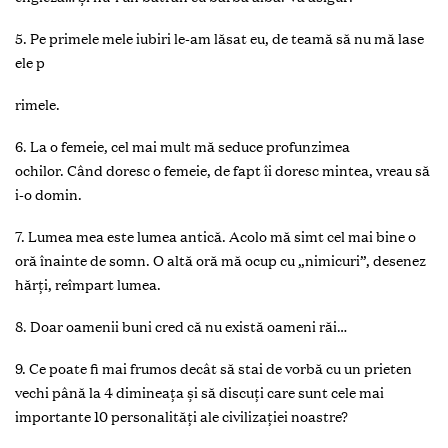
5. Pe primele mele iubiri le-am lăsat eu
, de teamă să nu mă lase
ele p
rimele.
6. La o femeie, cel mai mult mă seduce profunzimea
ochilor.
Când doresc o femeie, de fapt îi doresc mintea, vreau să
i-o domin.
7. Lumea mea este lumea antică.
Acolo mă simt cel mai bine o
oră înainte de somn. O altă oră mă ocup cu „nimicuri”, desenez
hărţi, reîmpart lumea.
8. Doar oamenii buni
cred că nu există oameni răi…
9. Ce poate fi mai frumos decât să stai de vorbă cu un prieten
vech
i până la 4 dimineaţa și să discuţi care sunt cele mai
importante 10 personalităţi ale civilizaţiei noastre?