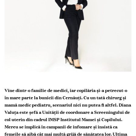
Vine dintr-o familie de medici, iar copilăria și-a petrecut-o
în mare parte la bunicii din Cernăuți. Cu un tată chirurg și
mamă medic pediatru, scenariul nici nu putea fi altfel. Diana
Valuța este șefă a Unității de coordonare a Screeningului de
col uterin din cadrul IMSP Institutul Mamei și Copilului.
Mereu se implică în campanii de infomare și insistă ca
femeile să aibă cât mai multă grijă de sănătatea lor. Ultima