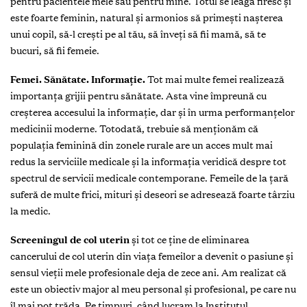
pentru pacientele mele sau pentru mine. Totul se leagă firesc și
este foarte feminin, natural și armonios să primești nașterea
unui copil, să-l crești pe al tău, să înveți să fii mamă, să te
bucuri, să fii femeie.
Femei. Sănătate. Informație.
Tot mai multe femei realizează
importanța grijii pentru sănătate. Asta vine împreună cu
creșterea accesului la informație, dar și în urma performanțelor
medicinii moderne. Totodată, trebuie să menționăm că
populația feminină din zonele rurale are un acces mult mai
redus la serviciile medicale și la informația veridică despre tot
spectrul de servicii medicale contemporane. Femeile de la țară
suferă de multe frici, mituri și deseori se adresează foarte târziu
la medic.
Screeningul
de col uterin
și tot ce ține de eliminarea
cancerului de col uterin din viața femeilor a devenit o pasiune și
sensul vieții mele profesionale deja de zece ani. Am realizat că
este un obiectiv major al meu personal și profesional, pe care nu
îl mai pot trăda. Pe timpuri, când lucram la Institutul