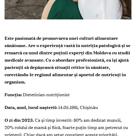
Este pasionată de promovarea unei culturi alimentare
sănătoase. Are o experiență vastă în nutriția patologică și se
remarcă ca unul dintre puținii experți din Moldova cu studii
medicale avansate. Cu o abordare profesionistă, ea își ajută
pacienții să depășească situații critice în sănătate,
corectându-le regimul alimentar și aportul de nutrienți în
organism.
Funcția:
Dietetician-nutriționist
Data, anul, locul nașterii:
14.05.1981, Chișinău
O zi din 2023.
Ca și timp investit: 80% am dedicat muncii,
20% rolului de mamă și fiică, foarte puțin timp am petrecut cu
prietenii. Chiar dacă am setat conștient aceste priorități,