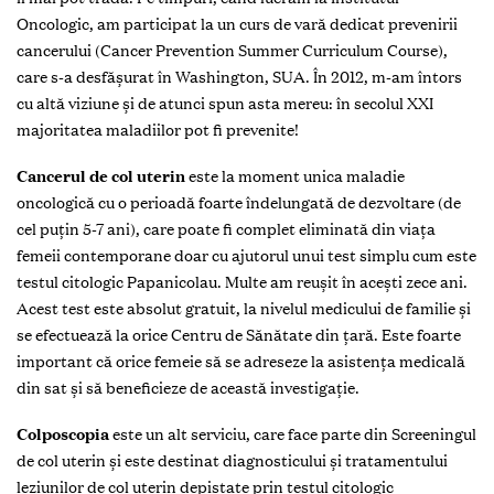
Oncologic, am participat la un curs de vară dedicat prevenirii
cancerului (Cancer Prevention Summer Curriculum Course),
care s-a desfășurat în Washington, SUA. În 2012, m-am întors
cu altă viziune și de atunci spun asta mereu: în secolul XXI
majoritatea maladiilor pot fi prevenite!
Cancerul de col uterin
este la moment unica maladie
oncologică cu o perioadă foarte îndelungată de dezvoltare (de
cel puțin 5-7 ani), care poate fi complet eliminată din viața
femeii contemporane doar cu ajutorul unui test simplu cum este
testul citologic Papanicolau. Multe am reușit în acești zece ani.
Acest test este absolut gratuit, la nivelul medicului de familie și
se efectuează la orice Centru de Sănătate din țară. Este foarte
important că orice femeie să se adreseze la asistența medicală
din sat și să beneficieze de această investigație.
Colposcopia
este un alt serviciu, care face parte din Screeningul
de col uterin și este destinat diagnosticului și tratamentului
leziunilor de col uterin depistate prin testul citologic