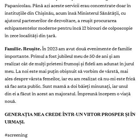
Papanicolau. Până azi aceste servicii erau concentrate doar în
instituțiile din Chișinău, acum însă Ministerul Sănătății, cu
ajutorul partenerilor de dezvoltare, a reușit procurarea
echipamentelor moderne pentru încă 12 birouri de colposcopie
în zece localități din țară.
Familie. Reușite.
În 2023 am avut două evenimente de familie
importante. Primul a fost jubileul meu de 50 de ani și am
realizat cât de mulți prieteni frumoși și fideli am adunat în jurul
meu. La noi este mai puțin obișnuit să vorbim de vârstă, mai
ales despre vârsta femeilor, iar eu am realizat că nu-mi este frică
să fac asta public. Sunt mamă a doi băieți minunați, iar unul
din ei a făcut în acest an majoratul. Împreună începem o viață
nouă.
GENERAȚIA MEA CREDE ÎNTR-UN VIITOR PROSPER ȘI ÎN
URMAȘI.
#screening