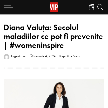
0
Diana Valuța: Secolul
maladiilor ce pot fi prevenite
| #womeninspire
Eugenia Ion
ianuarie 4, 2024
Timp citire 5 min