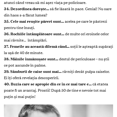
atunci când vreau să-mi aşez viaţa pe policioare.
34. Dezordinea doreşte…
să fie lăsată în pace. Genial! Nu oare
din haos s-a făcut lumea?
35. Cele mai reuşite păreri sunt…
acelea pe care le păstrezi
pentru tine însuţi.
36. Rochiile întâmplătoare sunt…
de multe ori eroinele celor
mai râvnite… întâmplări.
37. Femeile au această dilemă când…
soţii le aşteaptă supăraţi
la uşă de 40 de minute.
38. Mâinile înmănuşate sunt…
destul de periculoase – nu ştii
ce pot ascunde în palme.
39. Sâmburii de caise sunt mai…
râvniţi decât pulpa caiselor.
Ei îţi oferă revelaţia descoperirii.
40. Iluzia care se apropie din ce în ce mai tare e…
că etatea
poate fi un avantaj. Prostii! După 50 de tine e nevoie tot mai
puţin şi mai puţin!