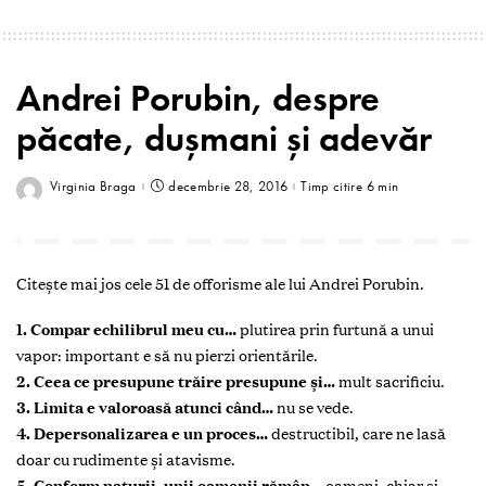
Andrei Porubin, despre
păcate, dușmani și adevăr
Virginia Braga
decembrie 28, 2016
Timp citire 6 min
Citește mai jos cele 51 de offorisme ale lui Andrei Porubin.
1. Compar echilibrul meu cu…
plutirea prin furtună a unui
vapor: important e să nu pierzi orientările.
2. Ceea ce presupune trăire presupune şi…
mult sacrificiu.
3. Limita e valoroasă atunci când…
nu se vede.
4. Depersonalizarea e un proces…
destructibil, care ne lasă
doar cu rudimente şi atavisme.
5. Conform naturii, unii oamenii rămân…
oameni, chiar şi