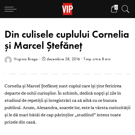
0
Din culisele cuplului Cornelia
și Marcel Ștefăneț
Virginia Braga
decembrie 28, 2016
Timp citire 8 min
Cornelia și Marcel Ștefăneț sunt cuplul care își ține fericirea
departe de ochii curioșilor. În schimb, dedică nopți și zile în
studioul de repetiții și înregistrări ca să aibă cu ce bucura
publicul. Acum, Alexandra, soarele lor, este la vârsta curiozității
și le dă mari bătăi de cap părinților „studiind” intens toate
prizele din casă.