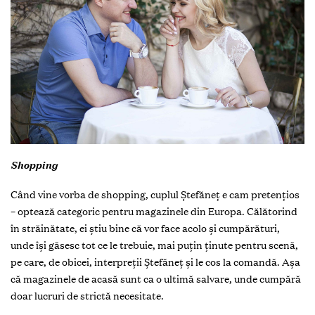
Shopping
Când vine vorba de shopping, cuplul Ștefăneț e cam pretențios
– optează categoric pentru magazinele din Europa. Călătorind
în străinătate, ei știu bine că vor face acolo și cumpărături,
unde își găsesc tot ce le trebuie, mai puțin ținute pentru scenă,
pe care, de obicei, interpreții Ștefăneț și le cos la comandă. Așa
că magazinele de acasă sunt ca o ultimă salvare, unde cumpără
doar lucruri de strictă necesitate.