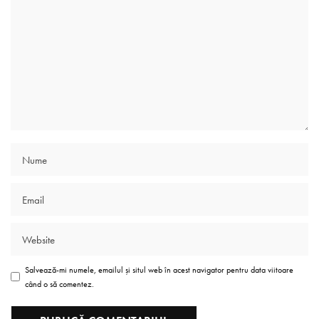
Salvează-mi numele, emailul și situl web în acest navigator pentru data viitoare
când o să comentez.