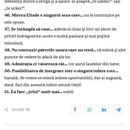
diferenţa dintre a striga şi a spune în şoaptă „te iubesc!” sau
„te urăsc!”.
46. Mircea Eliade e singurul sens care…
nu le contrazice pe
cele opuse.
47. Se întâmplă să caut…
adevărul chiar şi într-un sărut de
priviri îndrăgostite: acolo e multă pasiune şi mai puţină
minciună.
48. Nu contrazic părerile unora care nu cred…
că există şi alte
puncte de vedere în afară de ale lor.
49. Admiraţia ei valorează cât…
tot aurul laudelor din lume.
50. Posibilitatea de integrare într-o singură iubire este…
banală, de vreme ce există atâtea oportunităţi, dar şi augustă,
dacă faci din această iubire sensul vieţii!
51. Ea face „ţelul” mult mai…
nobil.
SHARE PE