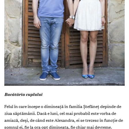
Bucătăria cuplului
Felul în care începe o dimineață în familia Ștefăneț depinde de
ziua săptămânii. Dacă e luni, cel mai probabil este vorba de
amiază, deși, de când este Alexandra, ei se trezesc în funcție de
somnul ei, fie la ora opt dimineața, fie chiar mai devreme.