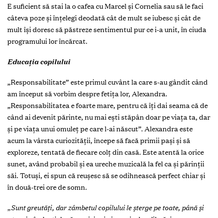
E suficient să stai la o cafea cu Marcel și Cornelia sau să le faci
câteva poze și înțelegi deodată cât de mult se iubesc și cât de
mult își doresc să păstreze sentimentul pur ce i-a unit, în ciuda
programului lor încărcat.
Educaţia copilului
„Responsabilitate” este primul cuvânt la care s-au gândit când
am început să vorbim despre fetița lor, Alexandra.
„Responsabilitatea e foarte mare, pentru că îți dai seama că de
când ai devenit părinte, nu mai ești stăpân doar pe viața ta, dar
și pe viața unui omuleț pe care l-ai născut”. Alexandra este
acum la vârsta curiozității, începe să facă primii pași și să
exploreze, tentată de fiecare colț din casă. Este atentă la orice
sunet, având probabil și ea ureche muzicală la fel ca și părinții
săi. Totuși, ei spun că reușesc să se odihnească perfect chiar și
în două-trei ore de somn.
„Sunt greutăți, dar zâmbetul copilului le șterge pe toate, până și