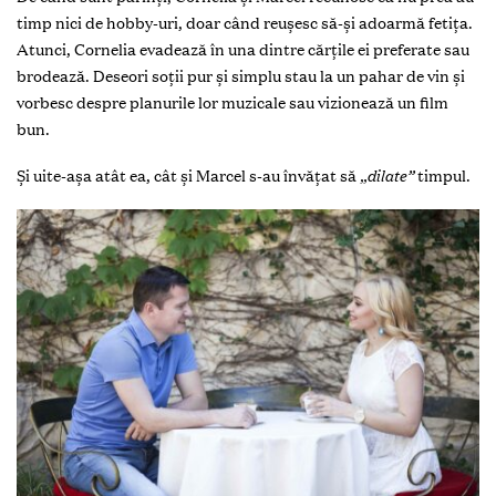
timp nici de hobby-uri, doar când reușesc să-și adoarmă fetița.
Atunci, Cornelia evadează în una dintre cărțile ei preferate sau
brodează. Deseori soții pur și simplu stau la un pahar de vin și
vorbesc despre planurile lor muzicale sau vizionează un film
bun.
Și uite-așa atât ea, cât și Marcel s-au învățat să
„dilate”
timpul.