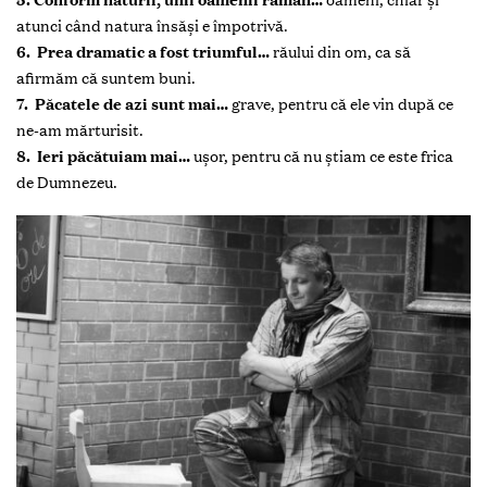
atunci când natura însăşi e împotrivă.
6. Prea dramatic a fost triumful…
răului din om, ca să
afirmăm că suntem buni.
7. Păcatele de azi sunt mai…
grave, pentru că ele vin după ce
ne-am mărturisit.
8. Ieri păcătuiam mai…
uşor, pentru că nu ştiam ce este frica
de Dumnezeu.