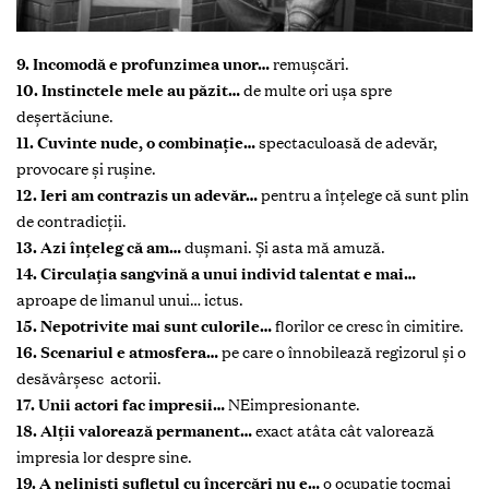
9. Incomodă e profunzimea unor…
remuşcări.
10. Instinctele mele au păzit…
de multe ori uşa spre
deşertăciune.
11. Cuvinte nude, o combinaţie…
spectaculoasă de adevăr,
provocare şi ruşine.
12. Ieri am contrazis un adevăr…
pentru a înţelege că sunt plin
de contradicţii.
13. Azi înţeleg că am…
duşmani. Şi asta mă amuză.
14. Circulaţia sangvină a unui individ talentat e mai…
aproape de limanul unui… ictus.
15. Nepotrivite mai sunt culorile…
florilor ce cresc în cimitire.
16. Scenariul e atmosfera…
pe care o înnobilează regizorul şi o
desăvârşesc actorii.
17. Unii actori fac impresii…
NEimpresionante.
18. Alţii valorează permanent…
exact atâta cât valorează
impresia lor despre sine.
19. A nelinişti sufletul cu încercări nu e…
o ocupaţie tocmai