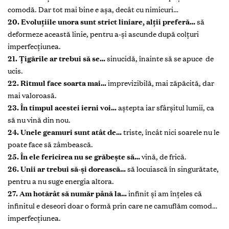
comodă. Dar tot mai bine e aşa, decât cu nimicuri…
20. Evoluţiile unora sunt strict liniare, alţii preferă…
să
deformeze această linie, pentru a-şi ascunde după colţuri
imperfecţiunea.
21. Ţigările ar trebui să se…
sinucidă, înainte să se apuce de
ucis.
22. Ritmul face soarta mai…
imprevizibilă, mai zăpăcită, dar
mai valoroasă.
23. În timpul acestei ierni voi…
aştepta iar sfârşitul lumii, ca
să nu vină din nou.
24. Unele geamuri sunt atât de…
triste, încât nici soarele nu le
poate face să zâmbească.
25. În ele fericirea nu se grăbeşte să…
vină, de frică.
26. Unii ar trebui să-şi dorească…
să locuiască în singurătate,
pentru a nu suge energia altora.
27. Am hotărât să număr până la…
infinit şi am înţeles că
infinitul e deseori doar o formă prin care ne camuflăm comod…
imperfecţiunea.