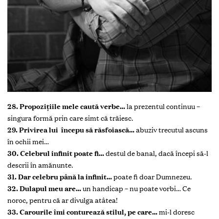
28. Propoziţiile mele caută verbe…
la prezentul continuu –
singura formă prin care simt că trăiesc.
29. Privirea lui începu să răsfoiască…
abuziv trecutul ascuns
în ochii mei…
30. Celebrul infinit poate fi…
destul de banal, dacă începi să-l
descrii în amănunte.
31. Dar celebru până la infinit…
poate fi doar Dumnezeu.
32. Dulapul meu are…
un handicap – nu poate vorbi… Ce
noroc, pentru că ar divulga atâtea!
33. Carourile îmi conturează stilul, pe care…
mi-l doresc