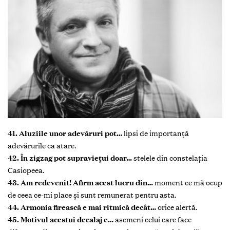
41. Aluziile unor adevăruri pot…
lipsi de importanţă
adevărurile ca atare.
42. În zigzag pot supravieţui doar…
stelele din constelaţia
Casiopeea.
43. Am redevenit! Afirm acest lucru din…
moment ce mă ocup
de ceea ce-mi place şi sunt remunerat
pentru asta.
44. Armonia firească e mai ritmică decât…
orice alertă.
45. Motivul acestui decalaj e…
asemeni celui care face