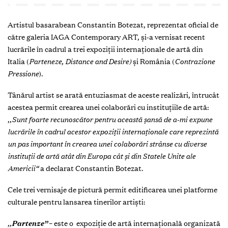
Artistul basarabean Constantin Botezat, reprezentat oficial de
către galeria IAGA Contemporary ART, și-a vernisat recent
lucrările în cadrul a trei expoziții internaționale de artă din
Italia (
Parteneze, Distance and Desire)
și România (
Contrazione
Pressione
).
Tânărul artist se arată entuziasmat de aceste realizări, întrucât
acestea permit crearea unei colaborări cu instituțiile de artă:
,,
Sunt foarte recunoscător pentru această șansă de a-mi expune
lucrările în cadrul acestor expoziții internaționale care reprezintă
un pas important în crearea unei colaborări strânse cu diverse
instituții de artă atât din Europa cât și din Statele Unite ale
Americii“
a declarat Constantin Botezat.
Cele trei vernisaje de pictură permit editificarea unei platforme
culturale pentru lansarea tinerilor artiști:
,,
Partenze”
– este o expoziție de artă internațională organizată