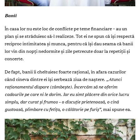
Banii
În casa lor nu este loc de conflicte pe teme financiare – au un
plan și se străduiesc să-l realizeze. Tot ei ne spun că își respectă
reciproc intimitatea și munca, pentru că își dau seama că banii
lor vin din nopți nedormite și zile petrecute doar la repetiții și
concerte.
De fapt, banii îi cheltuiesc foarte rațional, în afara cazurilor
când cineva dintre ei își serbează ziua de naștere.
„Atunci
raționamentul dispare (zâmbește). Încercăm să ne oferim
cadourile pe care ni le dorim. Iar eu simt plăcere din orice lucru
simplu, dar curat și frumos – o discuție prietenoasă, o cină
gustoasă, plimbare cu fetița, o călătorie pe furiș”
, mai spune ea.