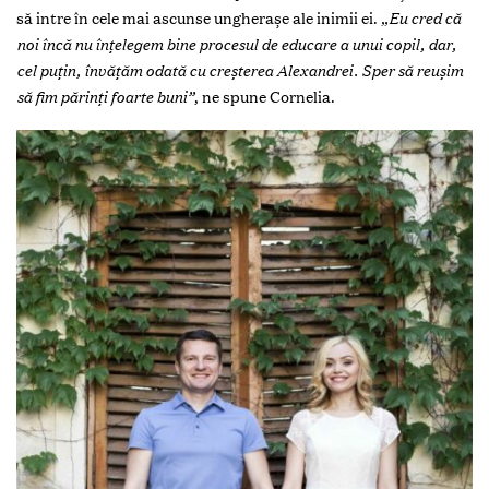
să intre în cele mai ascunse ungherașe ale inimii ei.
„Eu cred că
noi încă nu înțelegem bine procesul de educare a unui copil, dar,
cel puțin, învățăm odată cu creșterea Alexandrei. Sper să reușim
să fim părinți foarte buni”
, ne spune Cornelia.