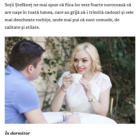
Soții Ștefăneț ne mai spun că fiica lor este foarte norocoasă că
are nașe în toată lumea, care au grijă să-i trimită cadouri și cele
mai deocheate rochițe, unde mai pui că sunt comode, de
calitate și stilate.
În dormitor