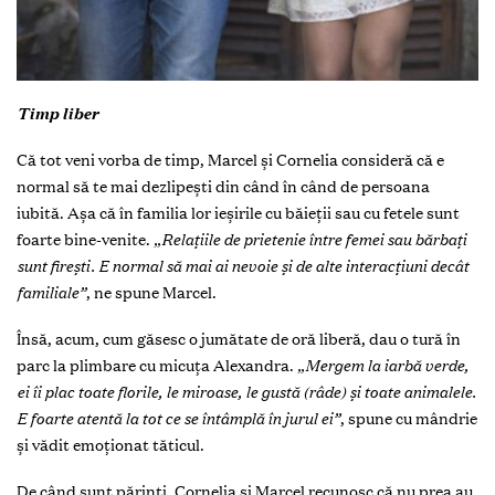
Timp liber
Că tot veni vorba de timp, Marcel și Cornelia consideră că e
normal să te mai dezlipești din când în când de persoana
iubită. Așa că în familia lor ieșirile cu băieții sau cu fetele sunt
foarte bine-venite.
„Relațiile de prietenie între femei sau bărbați
sunt firești. E normal să mai ai nevoie și de alte interacțiuni decât
familiale”
, ne spune Marcel.
Însă, acum, cum găsesc o jumătate de oră liberă, dau o tură în
parc la plimbare cu micuța Alexandra.
„Mergem la iarbă verde,
ei îi plac toate florile, le miroase, le gustă (râde) și toate animalele.
E foarte atentă la tot ce se întâmplă în jurul ei”
, spune cu mândrie
și vădit emoționat tăticul.
De când sunt părinți, Cornelia și Marcel recunosc că nu prea au