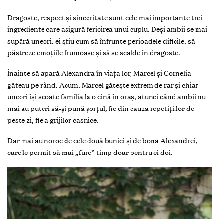
Dragoste, respect și sinceritate sunt cele mai importante trei
ingrediente care asigură fericirea unui cuplu. Deși ambii se mai
supără uneori, ei știu cum să înfrunte perioadele dificile, să
păstreze emoțiile frumoase și să se scalde în dragoste.
Înainte să apară Alexandra în viața lor, Marcel și Cornelia
găteau pe rând. Acum, Marcel gătește extrem de rar și chiar
uneori își scoate familia la o cină în oraș, atunci când ambii nu
mai au puteri să-și pună șorțul, fie din cauza repetițiilor de
peste zi, fie a grijilor casnice.
Dar mai au noroc de cele două bunici și de bona Alexandrei,
care le permit să mai „fure” timp doar pentru ei doi.