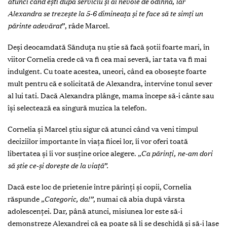
atunci când ești după serviciu și ai nevoie de odihnă, iar
Alexandra se trezește la 5-6 dimineața și te face să te simți un
părinte adevărat
”, râde Marcel.
Deși deocamdată Sănduța nu știe să facă șotii foarte mari, în
viitor Cornelia crede că va fi cea mai severă, iar tata va fi mai
indulgent. Cu toate acestea, uneori, când ea obosește foarte
mult pentru că e solicitată de Alexandra, intervine tonul sever
al lui tati.
Dacă Alexandra plânge, mama începe să-i cânte sau
își selectează ea singură muzica la telefon.
Cornelia și Marcel știu sigur că atunci când va veni timpul
deciziilor importante în viața fiicei lor, îi vor oferi toată
libertatea și îi vor susține orice alegere.
„Ca părinți, ne-am dori
să știe ce-și dorește de la viață”.
Dacă este loc de prietenie între părinți și copii, Cornelia
răspunde
„Categoric, da!”
, numai că abia după vârsta
adolescenței. Dar, până atunci, misiunea lor este să-i
demonstreze Alexandrei că ea poate să li se deschidă și să-i lase