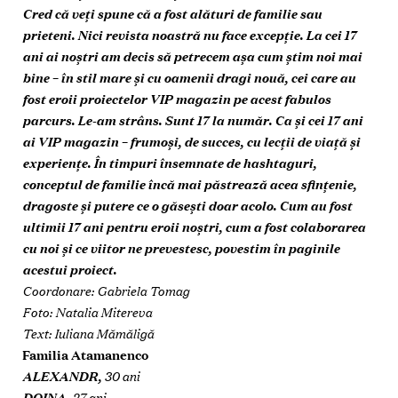
Cred că veți spune că a fost alături de familie sau
prieteni. Nici revista noastră nu face excepție. La cei 17
ani ai noștri am decis să petrecem așa cum știm noi mai
bine – în stil mare și cu oamenii dragi nouă, cei care au
fost eroii proiectelor VIP magazin pe acest fabulos
parcurs. Le-am strâns. Sunt 17 la număr. Ca și cei 17 ani
ai VIP magazin – frumoși, de succes, cu lecții de viață și
experiențe. În timpuri însemnate de hashtaguri,
conceptul de familie încă mai păstrează acea sfințenie,
dragoste și putere ce o găsești doar acolo. Cum au fost
ultimii 17 ani pentru eroii noștri, cum a fost colaborarea
cu noi și ce viitor ne prevestesc, povestim în paginile
acestui proiect.
Coordonare: Gabriela Tomag
Foto: Natalia Mitereva
Text: Iuliana Mămăligă
Familia Atamanenco
ALEXANDR,
30 ani
DOINA,
27 ani