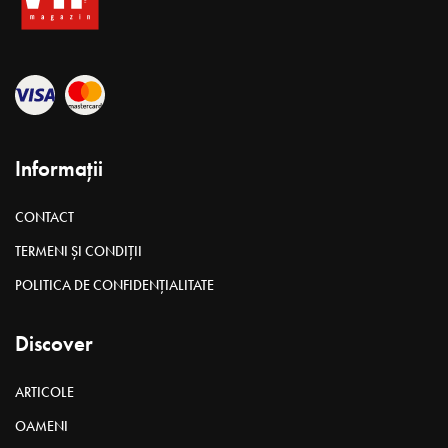
Vă aduceți aminte cum ați sărbătorit vârsta de 17 ani?
Cred că veți spune că a fost alături de familie sau
prieteni. Nici revista noastră nu face excepție. La cei 17
ani ai noștri am decis să petrecem așa cum știm noi mai
bine – în stil mare și cu oamenii dragi nouă, cei care au
fost eroii proiectelor VIP magazin pe acest fabulos
parcurs. Le-am strâns. Sunt 17 la număr. Ca și cei 17 ani
ai VIP magazin – frumoși, de succes, cu lecții de viață și
experiențe. În timpuri însemnate de hashtaguri,
conceptul de familie încă mai păstrează acea sfințenie,
dragoste și putere ce o găsești doar acolo. Cum au fost
ultimii 17 ani pentru eroii noștri, cum a fost colaborarea
cu noi și ce viitor ne prevestesc, povestim în paginile
acestui proiect.
Coordonare: Gabriela Tomag
Foto: Natalia Mitereva
Text: Iuliana Mămăligă
Familia Smîntînă