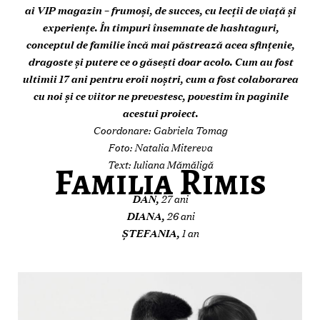
ai VIP magazin – frumoși, de succes, cu lecții de viață și
experiențe. În timpuri însemnate de hashtaguri,
conceptul de familie încă mai păstrează acea sfințenie,
dragoste și putere ce o găsești doar acolo. Cum au fost
ultimii 17 ani pentru eroii noștri, cum a fost colaborarea
cu noi și ce viitor ne prevestesc, povestim în paginile
acestui proiect.
Coordonare: Gabriela Tomag
Foto: Natalia Mitereva
Familia Rimis
Text: Iuliana Mămăligă
DAN,
27 ani
DIANA,
26 ani
ȘTEFANIA,
1 an