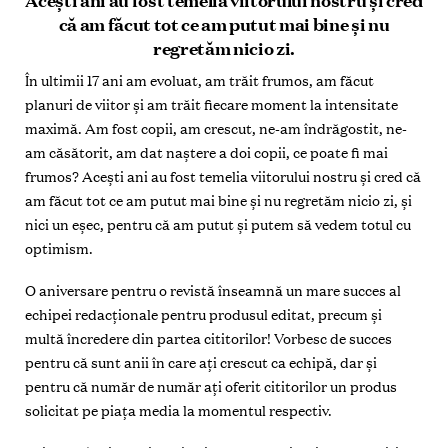
Acești ani au fost temelia viitorului nostru și cred
că am făcut tot ce am putut mai bine și nu
regretăm nicio zi.
În ultimii 17 ani am evoluat, am trăit frumos, am făcut
planuri de viitor și am trăit fiecare moment la intensitate
maximă. Am fost copii, am crescut, ne-am îndrăgostit, ne-
am căsătorit, am dat naștere a doi copii, ce poate fi mai
frumos? Acești ani au fost temelia viitorului nostru și cred că
am făcut tot ce am putut mai bine și nu regretăm nicio zi, și
nici un eșec, pentru că am putut și putem să vedem totul cu
optimism.
O aniversare pentru o revistă înseamnă un mare succes al
echipei redacționale pentru produsul editat, precum și
multă încredere din partea cititorilor! Vorbesc de succes
pentru că sunt anii în care ați crescut ca echipă, dar și
pentru că număr de număr ați oferit cititorilor un produs
solicitat pe piața media la momentul respectiv.