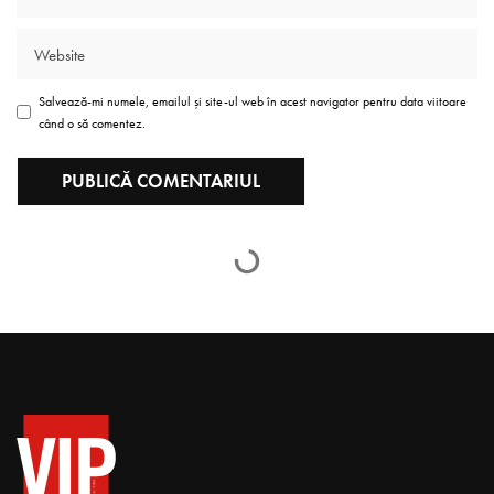
Salvează-mi numele, emailul și site-ul web în acest navigator pentru data viitoare
când o să comentez.
#familygoals by VIP
Magazin | Familia Smîntînă
Tomag Gabriela
septembrie 1, 2021
Timp citire 3 min