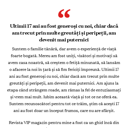
Ultimii 17 ani au fost generoși cu noi, chiar dacă
am trecut prin multe greutăți și peripeții, am
devenit mai puternici
Suntem o familie tânără, dar avem o experiență de viață
foarte bogată. Mereu am fost uniți, visători și motivați să
avem casa noastră, să creștem o fetiță minunată, să lansăm
o afacere la noi în țară și să fim fericiți împreună. Ultimii 17
ani au fost generoși cu noi, chiar dacă am trecut prin multe
greutăți și peripeții, am devenit mai puternici. Am ajuns la
etapa când strângem roade, am rămas la fel de entuziasmați
și vrem mai mult. Iubim această viață și tot ce ne oferă ea.
Suntem recunoscători pentru tot ce trăim, știm că acești 17
ani au fost doar un început frumos, care nu are sfârșit.
Revista VIP magazin pentru mine a fost ca un ghid încă din