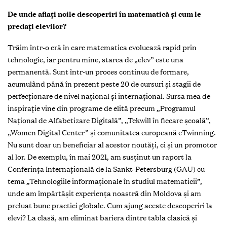
De unde aflați noile descoperiri în matematică și cum le
predați elevilor?
Trăim într-o eră în care matematica evoluează rapid prin
tehnologie, iar pentru mine, starea de „elev” este una
permanentă. Sunt într-un proces continuu de formare,
acumulând până în prezent peste 20 de cursuri și stagii de
perfecționare de nivel național și internațional. Sursa mea de
inspirație vine din programe de elită precum „Programul
Național de Alfabetizare Digitală”, „Tekwill în fiecare școală”,
„Women Digital Center” și comunitatea europeană eTwinning.
Nu sunt doar un beneficiar al acestor noutăți, ci și un promotor
al lor. De exemplu, în mai 2021, am susținut un raport la
Conferința Internațională de la Sankt-Petersburg (GAU) cu
tema „Tehnologiile informaționale în studiul matematicii”,
unde am împărtășit experiența noastră din Moldova și am
preluat bune practici globale. Cum ajung aceste descoperiri la
elevi? La clasă, am eliminat bariera dintre tabla clasică și