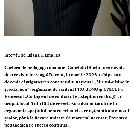
Interviu de Iuliana Mămăligă
Cariera de pedagog a doamnei Gabriela Diaciuc are nevoie
de o revistă întreagă! Recent, în martie 2026, echipa sa a
devenit câștigătoarea concursului național „Mie mi-e bine în
școala mea” (organizat de centrul PRO BONO și UNICEF).
Proiectul „Colțișorul de confort: Te așteptăm cu drag!” a
ocupat locul 5 din 153 de cereri. Au calculat totul: de la
ergonomia spațiului pentru cei mici care așteaptă autobuzul
școlar, până la fiecare unitate de material necesar. Povestea
pedagogică de succes continuă…