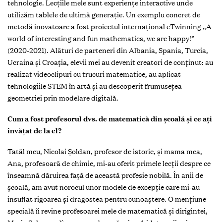
tehnologie. Lecțiile mele sunt experiențe interactive unde
utilizăm tablele de ultimă generație. Un exemplu concret de
metodă inovatoare a fost proiectul internațional eTwinning „A
world of interesting and fun mathematics, we are happy!”
(2020-2021). Alături de parteneri din Albania, Spania, Turcia,
Ucraina și Croația, elevii mei au devenit creatori de conținut: au
realizat videoclipuri cu trucuri matematice, au aplicat
tehnologiile STEM în artă și au descoperit frumusețea
geometriei prin modelare digitală.
Cum a fost profesorul dvs. de matematică din școală și ce ați
învățat de la el?
Tatăl meu, Nicolai Șoldan, profesor de istorie, și mama mea,
Ana, profesoară de chimie, mi-au oferit primele lecții despre ce
înseamnă dăruirea față de această profesie nobilă. În anii de
școală, am avut norocul unor modele de excepție care mi-au
insuflat rigoarea și dragostea pentru cunoaștere. O mențiune
specială îi revine profesoarei mele de matematică și dirigintei,