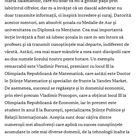
Maria Salamandîc, care nu doar că mi-a ghidat pașii prin
labirintul cifrelor, dar m-a învățat că un dascăl adevărat nu
doar transmite informații, ci inspiră încredere și curaj. Datorită
acestor mentori, am absolvit școala cu Medalie de Aur și
universitatea cu Diplomă cu Mențiune. Cea mai importantă
lecție învățată a fost să iubesc școala în care m-am întors să
profesez și să transmit cunoștințele mai departe, indiferent de
vârstă. Astăzi, cea mai mare mândrie a mea sunt discipolii care
au dus numele liceului nostru peste hotare. Un exemplu
remarcabil este Vladimir Pernai, premiant cu locul III la
Olimpiada Republicană de Matematică, care astăzi este Doctor
în Științe Matematice și specialist de frunte la Yandex Market.
De asemenea, succesul se regăsește și în domeniul economic,
prin elevi precum Vladimir Procopov, care a obținut locul III la
Olimpiada Republicană de Economie, iar în prezent este
student în anul II la București, specializarea Științe Politice și
Relații Internaționale. Aceștia sunt doar câțiva dintre
numeroșii mei absolvenți care aplică cu succes cunoștințele
acumulate în cele mai diverse domenii, de la tehnologii înalte la