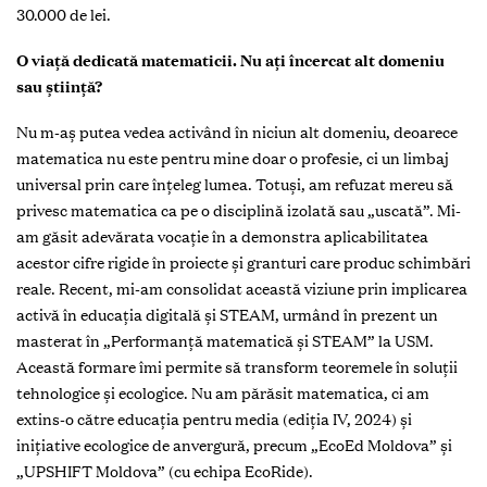
30.000 de lei.
O viață dedicată matematicii. Nu ați încercat alt domeniu
sau știință?
Nu m-aș putea vedea activând în niciun alt domeniu, deoarece
matematica nu este pentru mine doar o profesie, ci un limbaj
universal prin care înțeleg lumea. Totuși, am refuzat mereu să
privesc matematica ca pe o disciplină izolată sau „uscată”. Mi-
am găsit adevărata vocație în a demonstra aplicabilitatea
acestor cifre rigide în proiecte și granturi care produc schimbări
reale. Recent, mi-am consolidat această viziune prin implicarea
activă în educația digitală și STEAM, urmând în prezent un
masterat în „Performanță matematică și STEAM” la USM.
Această formare îmi permite să transform teoremele în soluții
tehnologice și ecologice. Nu am părăsit matematica, ci am
extins-o către educația pentru media (ediția IV, 2024) și
inițiative ecologice de anvergură, precum „EcoEd Moldova” și
„UPSHIFT Moldova” (cu echipa EcoRide).