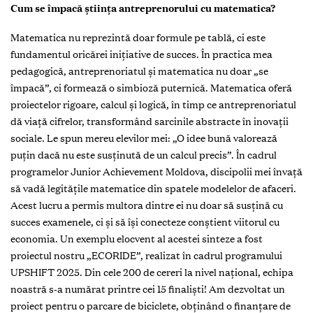
Cum se împacă știința antreprenorului cu matematica?
Matematica nu reprezintă doar formule pe tablă, ci este
fundamentul oricărei inițiative de succes. În practica mea
pedagogică, antreprenoriatul și matematica nu doar „se
împacă”, ci formează o simbioză puternică. Matematica oferă
proiectelor rigoare, calcul și logică, în timp ce antreprenoriatul
dă viață cifrelor, transformând sarcinile abstracte în inovații
sociale. Le spun mereu elevilor mei: „O idee bună valorează
puțin dacă nu este susținută de un calcul precis”. În cadrul
programelor Junior Achievement Moldova, discipolii mei învață
să vadă legitățile matematice din spatele modelelor de afaceri.
Acest lucru a permis multora dintre ei nu doar să susțină cu
succes examenele, ci și să își conecteze conștient viitorul cu
economia. Un exemplu elocvent al acestei sinteze a fost
proiectul nostru „ECORIDE”, realizat în cadrul programului
UPSHIFT 2025. Din cele 200 de cereri la nivel național, echipa
noastră s-a numărat printre cei 15 finaliști! Am dezvoltat un
proiect pentru o parcare de biciclete, obținând o finanțare de