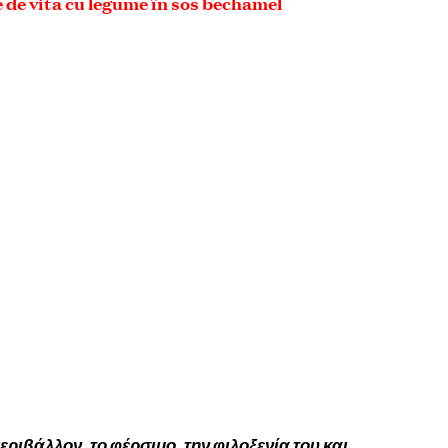
 de vită cu legume în sos béchamel
εριβάλλον, το φέρσιμο, την φιλοξενία του και,