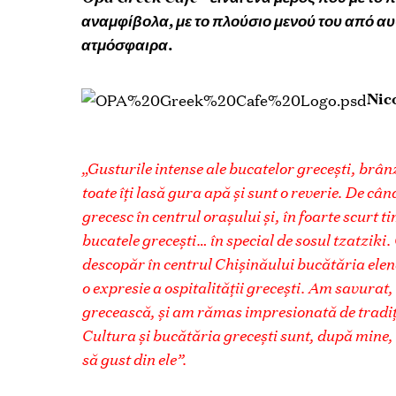
αναμφίβολα, με το πλούσιο μενού του από αυθ
ατμόσφαιρα.
Nic
„Gusturile intense ale bucatelor greceşti, br
toate îţi lasă gura apă şi sunt o reverie. De c
grecesc în centrul oraşului şi, în foarte scurt 
bucatele greceşti… în special de sosul tzatziki
descopăr în centrul Chişinăului bucătăria elen
o expresie a ospitalităţii greceşti. Am savurat,
grecească, şi am rămas impresionată de tradiţ
Cultura şi bucătăria greceşti sunt, după mine,
să gust din ele”.