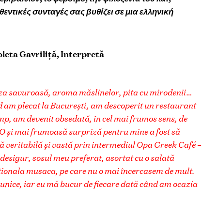
εντικές συνταγές σας βυθίζει σε μια ελληνική
oleta Gavriliţă, Interpretă
ânza savuroasă, aroma măslinelor, pita cu mirodenii…
ând am plecat la Bucureşti, am descoperit un restaurant
timp, am devenit obsedată, în cel mai frumos sens, de
. O şi mai frumoasă surpriză pentru mine a fost să
ă veritabilă şi vastă prin intermediul Opa Greek Café –
 desigur, sosul meu preferat, asortat cu o salată
ionala musaca, pe care nu o mai încercasem de mult.
 unice, iar eu mă bucur de fiecare dată când am ocazia