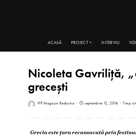
ACASĂ
PROIECT
INTERVIU
VI
Nicoleta Gavriliţă, 
grecești
VIP Magazin Redactia
septembrie 12, 2016
Timp cit
G
recia este ţara recunoscută prin festinur