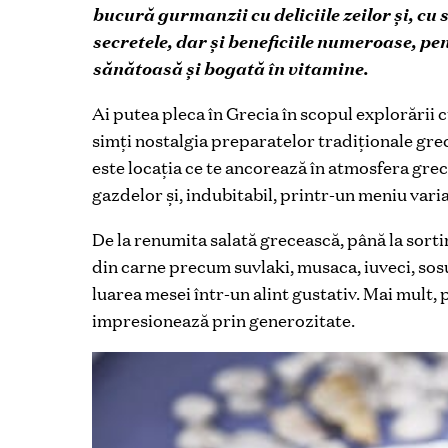
bucură gurmanzii cu deliciile zeilor și, cu 
secretele, dar și beneficiile numeroase, p
sănătoasă și bogată în vitamine.
Ai putea pleca în Grecia în scopul explorării c
simţi nostalgia preparatelor tradiţionale gre
este locaţia ce te ancorează în atmosfera gre
gazdelor şi, indubitabil, printr-un meniu vari
De la renumita salată grecească, până la sort
din carne precum suvlaki, musaca, iuveci, sos
luarea mesei ­într-un alint gustativ. Mai mult, 
impresionează prin generozitate.