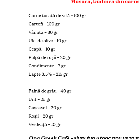
Musaca, budincă din carne
Carne tocată de vită – 100 gr
Cartofi – 100 gr
Vânătă – 80 gr
Ulei de olive – 10 gr
Ceapă – 10 gr
Pulpă de roşii – 20 gr
Condimente – 7 gr
Lapte 3.5% – 215 gr
Făină de grâu – 40 gr
Unt – 25 gr
Caşcaval – 20 gr
Roșii – 20 gr
Verdeaţă – 10 gr
Opa Greek Café – είναι ένα μέρος που με το π