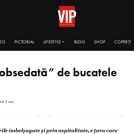
DEO
PICTORIAL
LIFESTYLE
BLOG
SHOP
COPERȚI
„obsedată” de bucatele
ire 3 min
ile îmbelșugate și prin ospitalitate, e ţara care