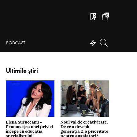
0
0
PODCAST
Ultimile știri
Elena Suruceanu –
Noul val de creativitate:
Frumusețea unei priviri
De ce a devenit
începe cu educația
generația Z o prioritate
specialistului
pentru angajatori?