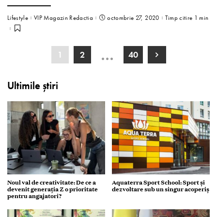
Lifestyle
VIP Magazin Redactia
octombrie 27, 2020
Timp citire 1 min
…
1
2
40
Ultimile știri
Noul val de creativitate: De ce a
Aquaterra Sport School: Sport și
devenit generația Z o prioritate
dezvoltare sub un singur acoperiș
pentru angajatori?