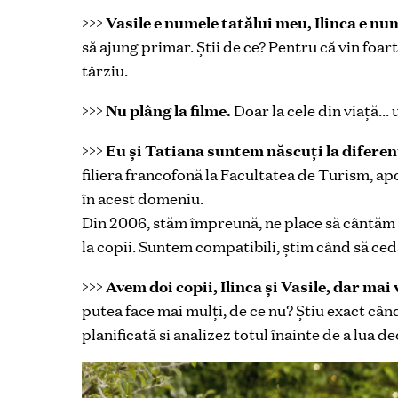
>>>
Vasile e numele tatălui meu, Ilinca e num
să ajung primar. Ştii de ce? Pentru că vin foarte
târziu.
>>>
Nu plâng la filme.
Doar la cele din viaţă… 
>>>
Eu și Tatiana suntem născuţi la diferenţă
filiera francofonă la Facultatea de Turism, ap
în acest domeniu.
Din 2006, stăm împreună, ne place să cântăm la 
la copii. Suntem compatibili, ştim când să cedă
>>>
Avem doi copii, Ilinca și Vasile, dar mai
putea face mai mulţi, de ce nu? Ştiu exact când
planificată si analizez totul înainte de a lua de