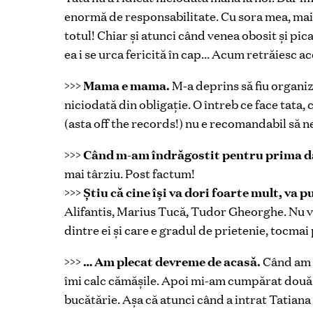
enormă de responsabilitate. Cu sora mea, mai m
totul! Chiar şi atunci când venea obosit şi pic
ea i se urca fericită în cap… Acum retrăiesc ac
>>>
Mama e mama.
M-a deprins să fiu organiza
niciodată din obligaţie. O întreb ce face tata,
(asta off the records!) nu e recomandabil să n
>>>
Când m-am îndrăgostit pentru prima dat
mai târziu. Post factum!
>>>
Ştiu că cine îşi va dori foarte mult, va 
Alifantis, Marius Tucă, Tudor Gheorghe. Nu vr
dintre ei şi care e gradul de prietenie, tocmai
>>>
… Am plecat devreme de acasă.
Când am î
îmi calc cămăşile. Apoi mi-am cumpărat două c
bucătărie. Aşa că atunci când a intrat Tatian