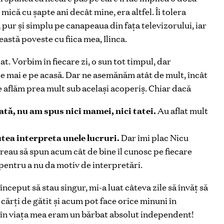
ică cu şapte ani decât mine, era altfel. Îi tolera
a pur şi simplu pe canapeaua din faţa televizorului, iar
eastă poveste cu fiica mea, Ilinca.
t. Vorbim în fiecare zi, o sun tot timpul, dar
 ce mai e pe acasă. Dar ne asemănăm atât de mult, încât
e aflăm prea mult sub acelaşi acoperiş. Chiar dacă
ă, nu am spus nici mamei, nici tatei.
Au aflat mult
putea interpreta unele lucruri.
Dar îmi plac Nicu
eau să spun acum cât de bine îl cunosc pe fiecare
 pentru a nu da motiv de interpretări.
nceput să stau singur, mi-a luat câteva zile să învăţ să
ărţi de gătit şi acum pot face orice minuni în
a în viaţa mea eram un bărbat absolut independent!