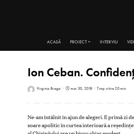
ACASĂ
PROIECT
INTERVIU
VI
Ion Ceban. Confidențe
Virginia Braga
mai 30, 2018
Timp citire 20 min
Ne-am întâlnit în ajun de alegeri. E primă zi d
soare apolitic în curtea interioară a reşedinţe
al Chișinăului are un birou chiar modest.