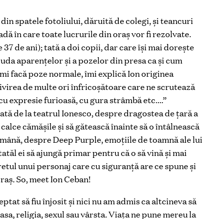
in spatele fotoliului, dăruită de colegi, şi teancuri
adă în care toate lucrurile din oraş vor fi rezolvate.
 37 de ani); tată a doi copii, dar care îşi mai doreşte
ciuda aparenţelor şi a pozelor din presa ca şi cum
mi facă poze normale, îmi explică Ion originea
ivirea de multe ori înfricoşătoare care ne scrutează
cu expresie furioasă, cu gura strâmbă etc….”
dată de la teatrul Ionesco, despre dragostea de ţară a
 calce cămăşile şi să gătească înainte să o întâlnească
mână, despre Deep Purple, emoţiile de toamnă ale lui
a tatăl ei să ajungă primar pentru că o să vină şi mai
retul unui personaj care cu siguranţă are ce spune şi
oraş. So, meet Ion Ceban!
tat să fiu înjosit şi nici nu am admis ca altcineva să
sa, religia, sexul sau vârsta. Viața ne pune mereu la