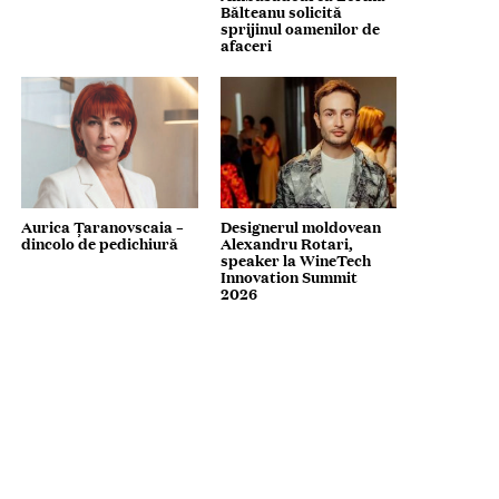
Bălteanu solicită
sprijinul oamenilor de
afaceri
Aurica Țaranovscaia –
Designerul moldovean
dincolo de pedichiură
Alexandru Rotari,
speaker la WineTech
Innovation Summit
2026