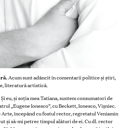
ură.
Acum sunt adâncit în comentarii politice şi știri,
, literatură artistică.
Şi eu, şi soţia mea Tatiana, suntem consumatori de
atrul „Eugene Ionesco”, cu Beckett, Ionesco, Vișniec.
e Arte, începând cu fostul rector, regretatul Veniamin
ut şi să-mi petrec timpul alături de ei. Cu dl. rector