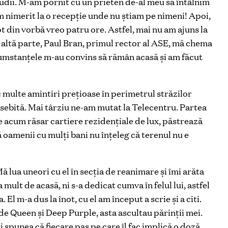
udii. M-am pornit cu un prieten de-al meu să întâlnim
Am nimerit la o recepţie unde nu ştiam pe nimeni! Apoi,
t din vorbă vreo patru ore. Astfel, mai nu am ajuns la
de altă parte, Paul Bran, primul rector al ASE, mă chema
cumstanţele m-au convins să rămân acasă şi am făcut
multe amintiri preţioase în perimetrul străzilor
osebită. Mai târziu ne-am mutat la Telecentru. Partea
de acum răsar cartiere rezidențiale de lux, păstrează
 oamenii cu mulți bani nu înțeleg că terenul nu e
ă lua uneori cu el în secţia de reanimare şi îmi arăta
ult de acasă, ni s-a dedicat cumva în felul lui, astfel
 El m-a dus la înot, cu el am început a scrie şi a citi.
 de Queen şi Deep Purple, asta ascultau părinţii mei.
i spunea că fiecare pas pe care îl fac implică o doză