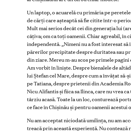
Un laptop, o acuarelă cu primăria pe peretele d
de cărţi care aşteaptă să fie citite într-o perio
Mult mai serios decât cei din generaţia lui (are
câţiva; om ca toţi oamenii. Chiar agreabil, în 
independentă. „Nimeni nu a fost interesat să î
părerilor precipitate despre duritatea sau pr
din ziare. Mereu m-au scos pe primele pagini 
Am vorbit în linişte. Despre bienalele de altă
lui Ştefan cel Mare, despre cum a învăţat să-și
pe Tatiana, despre prietenii din Academia Ro
Nicu Alifantis şi fiica sa Ilinca, care nu vrea c
târziu acasă. Toate la un loc, conturează port
ce face în Chişinău şi pentru oamenii acestui 
Nu am acceptat niciodată umilința, nu am accep
treacă prin această experiență. Nu contează ra