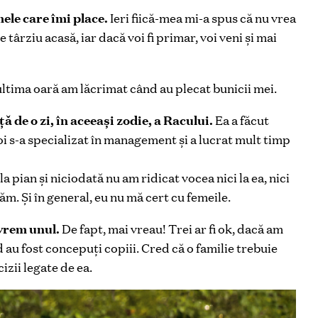
ele care îmi place.
Ieri fiică-mea mi-a spus că nu vrea
 târziu acasă, iar dacă voi fi primar, voi veni şi mai
ultima oară am lăcrimat când au plecat bunicii mei.
 de o zi, în aceeaşi zodie, a Racului.
Ea a făcut
oi s-a specializat în management şi a lucrat mult timp
pian şi niciodată nu am ridicat vocea nici la ea, nici
m. Şi în general, eu nu mă cert cu femeile.
 vrem unul.
De fapt, mai vreau! Trei ar fi ok, dacă am
 au fost concepuţi copiii. Cred că o familie trebuie
cizii legate de ea.