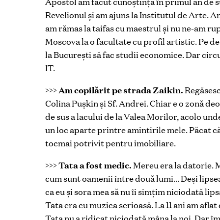
Apostol am făcut cunoştinţă în primul an de s
Revelionul şi am ajuns la Institutul de Arte. 
am rămas la taifas cu maestrul şi nu ne-am rup
Moscova la o facultate cu profil artistic. Pe 
la Bucureşti să fac studii economice. Dar cir
IT.
>>>
Am copilărit pe strada Zaikin.
Regăsesc 
Colina Pușkin şi Sf. Andrei. Chiar e o zonă de
de sus a lacului de la Valea Morilor, acolo un
un loc aparte printre amintirile mele. Păcat că
tocmai potrivit pentru imobiliare.
>>>
Tata a fost medic.
Mereu era la datorie. M
cum sunt oamenii între două lumi… Deşi lipsea m
ca eu şi sora mea să nu îi simţim niciodată lipsa.
Tata era cu muzica serioasă. La 11 ani am aflat
Tata nu a ridicat niciodată mâna la noi. Dar îm