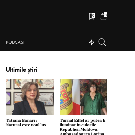
0
0
PODCAST
Ultimile știri
Tatiana Banari :
Turnul Eiffel ar putea fi
Natural este noul lux
iluminat în culorile
Republicii Moldova.
Ambasadoarea Lorina