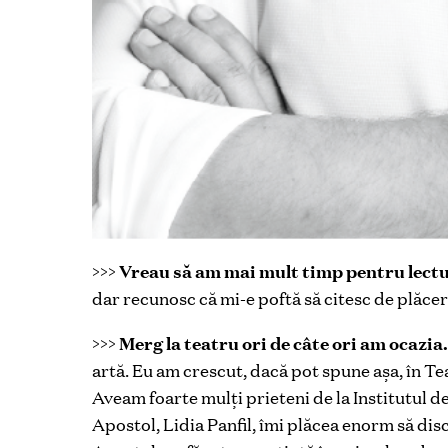
>>>
Vreau să am mai mult timp pentru lect
dar recunosc că mi-e poftă să citesc de plăcere
>>>
Merg la teatru ori de câte ori am ocazia.
artă. Eu am crescut, dacă pot spune așa, în Te
Aveam foarte mulţi prieteni de la Institutul d
Apostol, Lidia Panfil, îmi plăcea enorm să disc