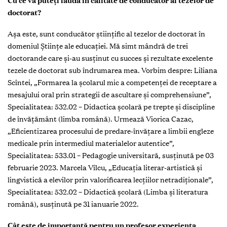
Cu ce vă puteți lăuda în calitate de conducător al tezelor de
doctorat?
Așa este, sunt conducător științific al tezelor de doctorat în
domeniul Științe ale educației. Mă simt mândră de trei
doctorande care și-au susținut cu succes și rezultate excelente
tezele de doctorat sub îndrumarea mea. Vorbim despre: Liliana
Scîntei, „Formarea la școlarul mic a competenței de receptare a
mesajului oral prin strategii de ascultare și comprehensiune”,
Specialitatea: 532.02 – Didactica școlară pe trepte și discipline
de învățământ (limba română). Urmează Viorica Cazac,
„Eficientizarea procesului de predare-învățare a limbii engleze
medicale prin intermediul materialelor autentice”,
Specialitatea: 533.01 – Pedagogie universitară, susținută pe 03
februarie 2023. Marcela Vîlcu, „Educația literar-artistică și
lingvistică a elevilor prin valorificarea lecțiilor netradiționale”,
Specialitatea: 532.02 – Didactică școlară (Limba și literatura
română), susținută pe 31 ianuarie 2022.
Cât este de importantă pentru un profesor experiența