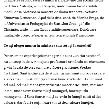
Dragostea și cunoașterea limbii franceze vine din școala medie
nr. 1 din s. Sălcuța, r-nul Căușeni, unde mi-am făcut studiile
medii, de la profesoara noastră de limbă franceză Svetlana
Efimovna Demcenco. Apoi de la dna. conf. dr. Viorica Brega, de
la Universitatea Pedagogică de Stat „Ion Creangă” din
Chișinău, unde mi-am făcut studiile superioare. După care
multiplele proiecte/experiențe internaționale francofone.
Ce ați alege: munca la minister sau totuși la catedră?
Pentru mine experiențele manageriale sunt „un rău necesar”,
nu un scop în sine. Am ajuns profesoară urmându-mi chemarea
și vin în sala de curs cu mare plăcere și pasiune. Predau
învățând. Sunt încântată de studenții mei, sunt norocoasa care
are cei mai buni studenți/cele mai bune studente… Ai mei sunt
cei mai, cei mai! Managementul este meserie de uzură, mai ales
la noi, unde avem foarte mulți manageri, foarte puțin
management! Sunt foarte mulți care vin în funcții ca să-și dea
valoare, dar foarte puțini care vin să dea valoare funcției…