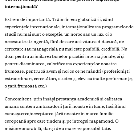
internațională?
Extrem de importantă. Trăim în era globalizării, când
experiențele internaționale, internaționalizarea programelor de
studii nu mai sunt o excepție, un noroc sau un lux, ci o
necesitate stringentă, fără de care activitatea didactică, de
cercetare sau managerială nu mai este posibilă, credibilă. Nu
doar pentru asimilarea bunelor practici internaționale, ci și
pentru diseminarea, valorificarea experiențelor noastre
frumoase, pentru că avem și noi cu ce ne mândri (profesioniști
extraordinari, cercetători, studenți, elevi cu înalte performanțe,
o țară frumoasă etc.)
Concomitent, prin însăși prestanța academică și calitatea
umană suntem ambasadorii țării noastre în lume, facilitând
cunoașterea/acceptarea țării noastre în marea familie
europeană spre care tindem și pe întregul mapamond. O
misiune onorabilă, dar și de o mare responsabilitate.