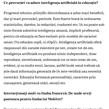
Ce provocări va aduce inteligența artificială în educație?
Progresul tehnico-științific dintotdeauna a adus mari beneficii,
dar și mari provocări, pericole. Este foarte bună la ordonarea
statisticilor, datelor, la redactări, traduceri etc. IA nu poate sub
nicio formă substitui inteligența umană, implicit profesorul,
pentru că educația se face exclusiv prin modele de caracter
uman (Nu educăm copIi, ci cOpii!). Inteligența artificială oferă
răspunsuri din sursele existente pe net, create tot de om.
Inteligența artificială nu produce nimic independent, doar
reproduce, sintetizează, ordonează tot ce este creat de om,
evident, și cu multe erori, lacune, astfel încât omul trebuie să
știe dacă informația generată de IA este veridică sau necesită
corectări. Educația formează personalități, caractere prin
cunoaștere, generează stări, emoții etc.
Interacționați mult cu limba franceză. De unde aveți
pasiunea pentru limba lui Molière?