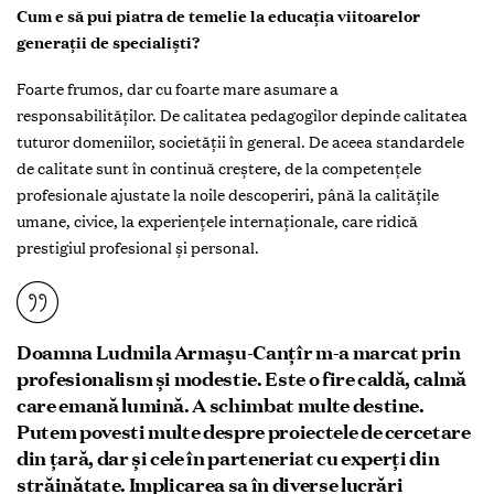
Cum e să pui piatra de temelie la educația viitoarelor
generații de specialiști?
Foarte frumos, dar cu foarte mare asumare a
responsabilităților. De calitatea pedagogilor depinde calitatea
tuturor domeniilor, societății în general. De aceea standardele
de calitate sunt în continuă creștere, de la competențele
profesionale ajustate la noile descoperiri, până la calitățile
umane, civice, la experiențele internaționale, care ridică
prestigiul profesional și personal.
Doamna Ludmila Armașu-Canțîr m-a marcat prin
profesionalism și modestie. Este o fire caldă, calmă
care emană lumină. A schimbat multe destine.
Putem povesti multe despre proiectele de cercetare
din țară, dar și cele în parteneriat cu experți din
străinătate. Implicarea sa în diverse lucrări