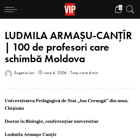
0
LUDMILA ARMAȘU-CANȚÎR
| 100 de profesori care
schimbă Moldova
Eugenia Ion
iunie 4, 2026
Timp citire 6 min
Universitatea Pedagogică de Stat „Ion Creangă” din mun.
Chișinău
Doctor în filologie, conferențiar universitar
Ludmila Armașu-Canțîr