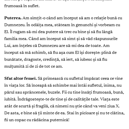
frumoasă în suflet.
Puterea.
Am simțit-o când am început să am o relație bună cu
Dumnezeu. În odăița mea, stăteam în genunchi și vorbeam cu
El. Îl rugam să-mi dea putere să trec cu bine și să fiu lângă
familia mea. Când am început să simt și să văd răspunsurile
Lui, am înțeles că Dumnezeu are să-mi dea de toate. Am
început să mă schimb, să fiu așa cum El își dorește: plină de
bunătate, dragoste, credință, să iert, să iubesc și să fiu
mulțumită zi de zi de tot ce am.
Sfat altor femei.
Să primească cu sufletul împăcat ceea ce vine
în viața lor. Să înceapă să schimbe mai întâi sufletul, inima, nu
părul sau sprâncenele, buzele. Fii cu tine însăți frumoasă, bună,
iubită. Îndrăgostește-te de tine și de calitățile tale. Viața este
atât de scurtă și fragilă, că nimeni nu știe când va veni ziua X.
De asta, e bine să ții minte de ea. Stai în picioare și nu te clătina,
fii un copac cu rădăcina puternică!