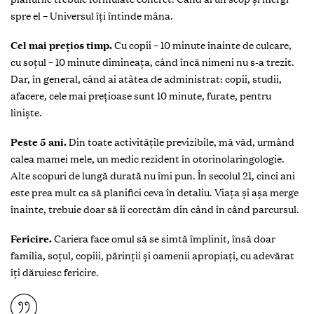
spre el – Universul îți întinde mâna.
Cel mai prețios timp.
Cu copii – 10 minute înainte de culcare,
cu soțul – 10 minute dimineața, când încă nimeni nu s-a trezit.
Dar, în general, când ai atâtea de administrat: copii, studii,
afacere, cele mai prețioase sunt 10 minute, furate, pentru
liniște.
Peste 5 ani.
Din toate activitățile previzibile, mă văd, urmând
calea mamei mele, un medic rezident în otorinolaringologie.
Alte scopuri de lungă durată nu îmi pun. În secolul 21, cinci ani
este prea mult ca să planifici ceva în detaliu. Viața și așa merge
înainte, trebuie doar să îi corectăm din când în când parcursul.
Fericire.
Cariera face omul să se simtă împlinit, însă doar
familia, soțul, copiii, părinții și oamenii apropiați, cu adevărat
îți dăruiesc fericire.