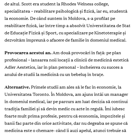
de altul. Scott era student la Rhodes Welness college,
specialitatea – reabilitare psihologică și fizică, iar eu, studentă
la economie. De când suntem în Moldova, s-a profilat pe
reabilitare fizică, iar între timp a absolvit Universtitatea de Stat
de Educație Fizică și Sport, cu specializare pe Kinetoterapie și
dezvoltăm împreună o afacere de familie în domeniul medical.
Provocarea acestui an.
Am două provocări în față: pe plan
profesional – lansarea noii locații a clinicii de medicină estetică
Adler Aestetics, iar în plan personal – încheierea cu succes a
anului de studii la medicină cu un bebeluș în brațe.
Alternative.
Primele studii am ales să le fac în economie, la
Universitatea Toronto. În Moldova, am ajuns întâi un manager
în domeniul medical, iar pe parcurs am luat decizia să continui
tradiția familiei și să devin medic cu acte în regulă. Îmi iubesc
foarte mult prima profesie, pentru că economia, impozitele și
banii fac parte din orice activitate, dar nu degeaba se spune că
medicina este o chemare- când îi auzi apelul, atunci trebuie să