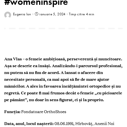
#womeninspire
Eugenia Ion
ianuarie 5, 2024
Timp citire 4 min