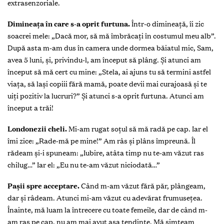
extrasenzoriale.
Dimineața în care s-a oprit furtuna.
Într-o dimineață, îi zic
soacrei mele: „Dacă mor, să mă îmbrăcați în costumul meu alb”.
După asta m-am dus în camera unde dormea băiatul mic, Sam,
avea 5 luni, și, privindu-l, am început să plâng. Și atunci am
început să mă cert cu mine: „Stela, ai ajuns tu să termini astfel
viața, să lași copiii fără mamă, poate devii mai curajoasă și te
uiți pozitiv la lucruri?” Și atunci s-a oprit furtuna. Atunci am
început a trăi!
Londonezii cheli.
Mi-am rugat soțul să mă radă pe cap. Iar el
îmi zice: „Rade-mă pe mine!” Am râs și plâns împreună. Îl
rădeam și-i spuneam: „Iubire, atâta timp nu te-am văzut ras
chilug…” Iar el: „Eu nu te-am văzut niciodată…”
Pașii spre acceptare.
Când m-am văzut fără păr, plângeam,
dar și râdeam. Atunci mi-am văzut cu adevărat frumusețea.
Înainte, mă luam la întrecere cu toate femeile, dar de când m-
am ras pe cap, nu am mai avut așa tendințe. Mă simțeam