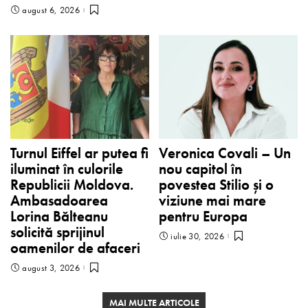
august 6, 2026
Turnul Eiffel ar putea fi
Veronica Covali – Un
iluminat în culorile
nou capitol în
Republicii Moldova.
povestea Stilio și o
Ambasadoarea
viziune mai mare
Lorina Bălteanu
pentru Europa
solicită sprijinul
iulie 30, 2026
oamenilor de afaceri
august 3, 2026
MAI MULTE ARTICOLE