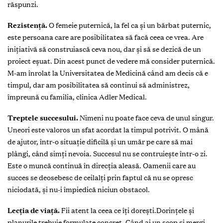
răspunzi.
Rezistență.
O femeie puternică, la fel ca și un bărbat puternic,
este persoana care are posibilitatea să facă ceea ce vrea. Are
inițiativă să construiască ceva nou, dar și să se dezică de un
proiect eșuat. Din acest punct de vedere mă consider puternică.
M-am înrolat la Universitatea de Medicină când am decis că e
timpul, dar am posibilitatea să continui să administrez,
împreună cu familia, clinica Adler Medical.
Treptele succesului.
Nimeni nu poate face ceva de unul singur.
Uneori este valoros un sfat acordat la timpul potrivit. O mână
de ajutor, într-o situație dificilă și un umăr pe care să mai
plângi, când simți nevoia. Succesul nu se contruiește într-o zi.
Este o muncă continuă în direcția aleasă. Oamenii care au
succes se deosebesc de ceilalți prin faptul că nu se opresc
niciodată, și nu-i împiedică niciun obstacol.
Lecția de viață.
Fii atent la ceea ce îți dorești.Dorințele și
planurile trebuie formulate concret. Când ai un scop și mergi