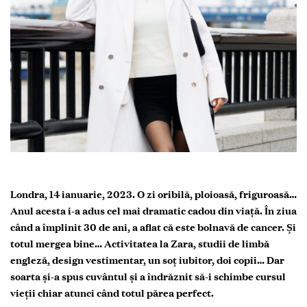
Londra, 14 ianuarie, 2023. O zi oribilă, ploioasă, friguroasă…
Anul acesta i-a adus cel mai dramatic cadou din viață. În ziua
când a împlinit 30 de ani, a aflat că este bolnavă de cancer. Și
totul mergea bine… Activitatea la Zara, studii de limbă
engleză, design vestimentar, un soț iubitor, doi copii… Dar
soarta și-a spus cuvântul și a îndrăznit să-i schimbe cursul
vieții chiar atunci când totul părea perfect.