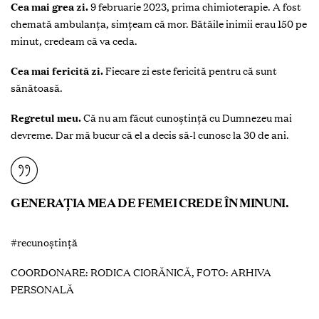
Cea mai grea zi.
9 februarie 2023, prima chimioterapie. A fost
chemată ambulanța, simțeam că mor. Bătăile inimii erau 150 pe
minut, credeam că va ceda.
Cea mai fericită zi.
Fiecare zi este fericită pentru că sunt
sănătoasă.
Regretul meu.
Că nu am făcut cunoștință cu Dumnezeu mai
devreme. Dar mă bucur că el a decis să-l cunosc la 30 de ani.
GENERAȚIA MEA DE FEMEI CREDE ÎN MINUNI.
#recunoștință
COORDONARE: RODICA CIORĂNICĂ, FOTO: ARHIVA
PERSONALĂ