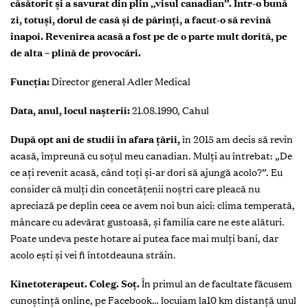
căsătorit și a savurat din plin „visul canadian”. Într-o bună
zi, totuși, dorul de casă și de părinți, a facut-o să revină
înapoi. Revenirea acasă a fost pe de o parte mult dorită, pe
de alta – plină de provocări.
Funcția:
Director general Adler Medical
Data, anul, locul nașterii:
21.08.1990, Cahul
După opt ani de studii în afara țării,
în 2015 am decis să revin
acasă, împreună cu soțul meu canadian. Mulți au întrebat: „De
ce ați revenit acasă, când toți și-ar dori să ajungă acolo?”. Eu
consider că mulți din concetățenii noștri care pleacă nu
apreciază pe deplin ceea ce avem noi bun aici: clima temperată,
mâncare cu adevărat gustoasă, și familia care ne este alături.
Poate undeva peste hotare ai putea face mai mulți bani, dar
acolo ești și vei fi întotdeauna străin.
Kinetoterapeut. Coleg. Soț.
În primul an de facultate făcusem
cunoștință online, pe Facebook… locuiam la10 km distanță unul