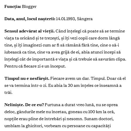
Funcția:
Blogger
Data, anul, locul nașterii:
14.01.1993, Sângera
Sensul adevărat al vieții.
Când înțelegi că poate să se termine
viața ta oricând și te trezești, și îți vezi copii care dorm lângă
tine, și îți imaginezi cum ar fi să rămână fără tine, cine o să-i
iubească ca tine, cine va avea grijă de ei, abia atunci începi să
înțelegi cât de importantă e viața și că trebuie să savurăm clipa.
Pentru că fiecare zi e un început.
Timpul nu e nesfârșit.
Fiecare avem un dar. Timpul. Doar că el
se va termina într-o zi. Eu abia la 30 am înțeles ce înseamnă a
trăi.
Neliniște. De ce eu?
Furtuna a durat vreo lună, nu se oprea
deloc, gândurile mele nu încetau, goneau cu 100 km la oră,
nopțile erau pline de întrebări și nesomn. Sunam doctori,
umblam la ghicitori, vorbeam cu persoane cu capacități