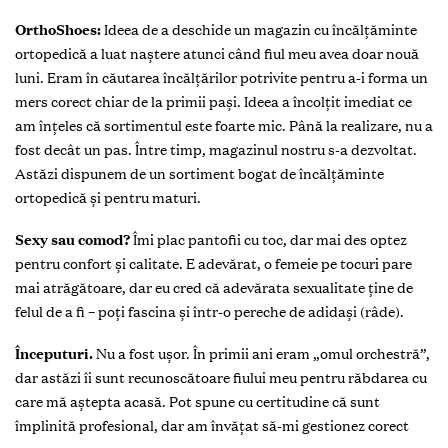
Ana Vlas – o femeie ambițioasă, perseverentă și muncitoare.
Așa se descrie ea însăși. Analizându-i parcursul profesional,
nu putem să nu fim de acord. A lansat o afacere din
necesitate personală, ca mai apoi să fie de mare ajutor
mămicilor. A ales în favoarea încălțămintei ortopedice și nu
regretă. Ce poate fi mai frumos decât o femeie „cu picioarele
pe pământ”, nu doar în sens figurat, ci și la propriu.
Funcția:
Fondatoare OrthoShoes
Data, anul, locul nașterii:
08.06.1991, Hîrbovăț, Anenii Noi
OrthoShoes:
Ideea de a deschide un magazin cu încălțăminte
ortopedică a luat naștere atunci când fiul meu avea doar nouă
luni. Eram în căutarea încălțărilor potrivite pentru a-i forma un