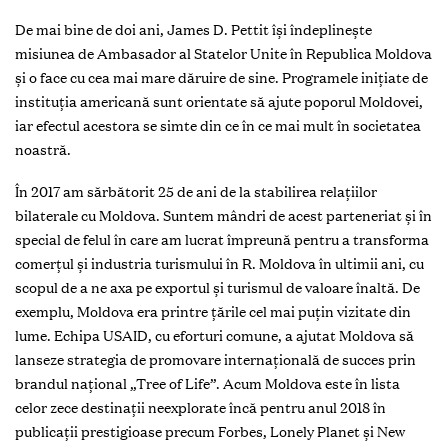
De mai bine de doi ani, James D. Pettit îşi îndeplineşte
misiunea de Ambasador al Statelor Unite în Republica Moldova
şi o face cu cea mai mare dăruire de sine. Programele iniţiate de
instituţia americană sunt orientate să ajute poporul Moldovei,
iar efectul acestora se simte din ce în ce mai mult în societatea
noastră.
Î
n 2017 am sărbătorit 25 de ani de la stabilirea relaţiilor
bilaterale cu Moldova
. Suntem mândri de acest parteneriat şi în
special de felul în care am lucrat împreună pentru a transforma
comerţul şi industria turismului în R. Moldova în ultimii ani, cu
scopul de a ne axa pe exportul şi turismul de valoare înaltă. De
exemplu, Moldova era printre ţările cel mai puţin vizitate din
lume. Echipa USAID, cu eforturi comune, a ajutat Moldova să
lanseze strategia de promovare internaţională de succes prin
brandul naţional „Tree of Life”. Acum Moldova este în lista
celor zece destinaţii neexplorate încă pentru anul 2018 în
publicaţii prestigioase precum Forbes, Lonely Planet şi New