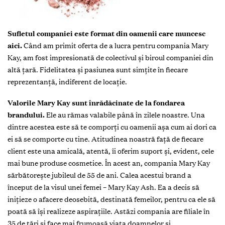
Sufletul companiei este format din oamenii care muncesc
aici.
Când am primit oferta de a lucra pentru compania Mary
Kay, am fost impresionată de colectivul şi biroul companiei din
altă ţară. Fidelitatea şi pasiunea sunt simțite în fiecare
reprezentanţă, indiferent de locaţie.
Valorile Mary Kay sunt înrădăcinate de la fondarea
brandului.
Ele au rămas valabile până în zilele noastre. Una
dintre acestea este să te comporți cu oamenii aşa cum ai dori ca
ei să se comporte cu tine. Atitudinea noastră faţă de fiecare
client este una amicală, atentă, îi oferim suport şi, evident, cele
mai bune produse cosmetice. În acest an, compania Mary Kay
sărbătorește jubileul de 55 de ani. Calea acestui brand a
început de la visul unei femei – Mary Kay Ash. Ea a decis să
inițieze o afacere deosebită, destinată femeilor, pentru ca ele să
poată să își realizeze aspirațiile. Astăzi compania are filiale în
35 de țări și face mai frumoasă viața doamnelor și