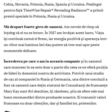
Cehia, Slovacia, Polonia, Rusia, Spania și Ucraina. Pealingul
pentru față TimeWise Repair® Revealing Radiance™ a primit
premii speciale în Polonia, Rusia și Ucraina.
Mă despart foarte greu de oameni.
Am nevoie de timp să
înţeleg că ei nu se întorc. În 2017 am învăţat acest lucru. Viaţa
îşi continuă cursul ei firesc, iar energia pozitivă şi speranţa într-
un viitor mai luminos îmi dau putere să trec mai uşor peste
momentele delicate.
Încrederea pe care o am în această companie
și în oamenii
care muncesc în ea este doar o parte din ceea ce ne oferă poziția
de lideri în domeniul nostru de activitate. Potrivit unui studiu
de caz al companiei în Rusia şi Germania, una dintre concluzii a
fost că oamenii care dețin statutul de Consultanți de frumusețe
Mary Kay sunt firi deschise, îţi zâmbesc, știu să ofere cele mai
bune recomandări dintre produsele noastre. Ei transmit valori
frumoase nu doar clienților, dar şi familiei lor, prietenilor.