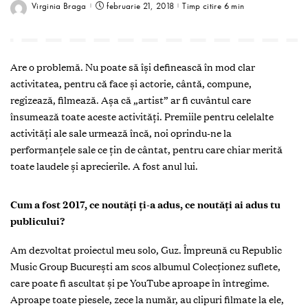
Virginia Braga
februarie 21, 2018
Timp citire 6 min
Are o problemă. Nu poate să își definească în mod clar
activitatea, pentru că face și actorie, cântă, compune,
regizează, filmează. Așa că „artist” ar fi cuvântul care
însumează toate aceste activități. Premiile pentru celelalte
activități ale sale urmează încă, noi oprindu-ne la
performanțele sale ce țin de cântat, pentru care chiar merită
toate laudele și aprecierile. A fost anul lui.
C
um a fost 2017, ce noutăţi ţi-a adus, ce noutăţi ai adus tu
publicului?
Am dezvoltat proiectul meu solo, Guz. Împreună cu Republic
Music Group Bucureşti am scos albumul Colecţionez suflete,
care poate fi ascultat şi pe YouTube aproape în întregime.
Aproape toate piesele, zece la număr, au clipuri filmate la ele,