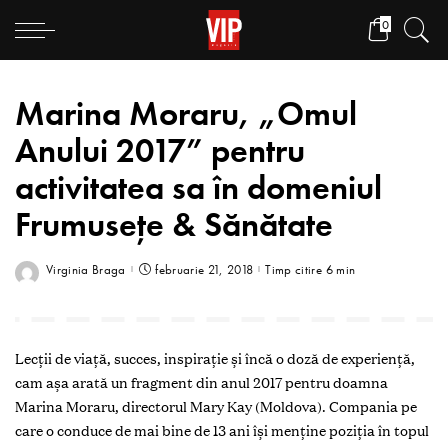
0
Marina Moraru, „Omul
Anului 2017” pentru
activitatea sa în domeniul
Frumuseţe & Sănătate
Virginia Braga
februarie 21, 2018
Timp citire 6 min
Lecţii de viaţă, succes, inspiraţie şi încă o doză de experienţă,
cam aşa arată un fragment din anul 2017 pentru doamna
Marina Moraru, directorul Mary Kay (Moldova). Compania pe
care o conduce de mai bine de 13 ani îşi menţine poziţia în topul