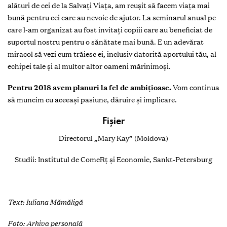
alături de cei de la Salvaţi Viaţa, am reușit să facem viaţa mai
bună pentru cei care au nevoie de ajutor. La seminarul anual pe
care l-am organizat au fost invitaţi copiii care au beneficiat de
suportul nostru pentru o sănătate mai bună. E un adevărat
miracol să vezi cum trăiesc ei, inclusiv datorită aportului tău, al
echipei tale şi al multor altor oameni mărinimoşi.
Pentru 2018 avem planuri la fel de ambiţioase.
Vom continua
să muncim cu aceeaşi pasiune, dăruire şi implicare.
Fişier
Directorul „Mary Kay” (Moldova)
Studii: Institutul de ComeRţ şi Economie, Sankt-Petersburg
Text: Iuliana Mămăligă
Foto: Arhiva personală