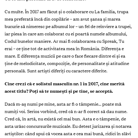
Cu multe. În 2017 am făcut şi o colaborare cu La familia, trupa
mea preferată încă din copilărie – am avut şansa şi marea
bucurie să nimeresc pe albumul lor – un fel de reînviere a trupei,
iar piesa în care am colaborat cu ei poartă numele albumului,
Codul bunelor maniere. Ar mai fi colaborarea cu Spreak, Tu
erai – ce ţine tot de activitatea mea în România. Diferenţa e
mare. E diferenţa muzicii pe care o face fiecare dintre ei şi ea
ţine de melodicitate, compoziţie, de personalitate şi atitudine
personală. Sunt artişti diferiţi cu caractere diferite.
Cine crezi că e solistul masculin nr. 1 în 2017, cine merită
acest titlu? Poţi să te numeşti şi pe tine, se acceptă.
Dacă m-aş numi pe mine, asta ar fi o tâmpenie… poate mă
numiţi voi. Serios vorbind, cred că n-ar fi corect să dau nume.
Cred că, în artă, nu există cel mai bun. Asta e o tâmpenie, de
asta urăsc concursurile muzicale. Eu detest jurizarea şi notarea
artiştilor: când spui că vocea asta e cea mai bună, ridici în slăvi