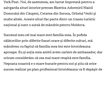
York Post. Noi, de asemenea, am lucrat împreună pentru a
salvgarda situri istorice precum Biserica Adormirii Maicii
Domnului din Căuşeni, Cetatea din Soroca, Orheiul Vechi şi
multe altele. Aceste situri fac parte dintr-un traseu turistic
naţional şi sunt o sursă de mândrie pentru Moldova.
Succesul meu cel mai mare este familia mea.
În pofida
călătoriilor prin diferite fusuri orare şi diferite culturi, mă
mândresc cu faptul că familia mea îmi este întotdeauna
aproape. Eu şi soţia mea ambii avem cariere de ambasador, dar
oricum considerăm că cea mai mare reuşită este familia.
Nepoata noastră e o mare bucurie pentru noi şi ştiu că orice
succes realizat pe plan profesional întotdeauna va fi depăşit de
faptul că am reuşit să cresc o familie iubitoare – copii şi, mai
nou, o nepoţică. Anume aceasta contează cu adevărat în viaţă.
Moldova întotdeauna va avea un loc special în cariera mea
diplomatică.
Învăţând limba rusă în calitate de student
internaţional în timpul Războiului Rece, întotdeauna am ştiut