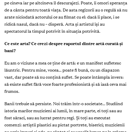
pe cineva iar pe altcineva îl descurajezi. Poate, îi omori speranţa
de a cânta pentru toată viaţa. De asta regizorii au o regulă să nu
arate niciodată actorului ce au filmat cu el: dacă îi place, i se
ridică nasul, dacă nu – disperă. Arta şi artistul îşi au
spectatorul la timpul potrivit în situaţia potrivită.
Ce este arta? Ce crezi despre raportul dintre artă curată şi
bani?
Eu am o viziune a mea ce ţine de artă: e un manifest sufletesc
lăuntric. Pentru mine, vocea… poate fi bună, cu un diapazon
vast, dar poate să nu conţină suflet. Se poate întâmpla invers:
să existe suflet fără voce foarte profesionistă şi să iasă ceva mai
frumos.
Banii trebuie să persiste. Noi trăim într-o societate… Studiind
istoria marilor muzicieni ai lumii, în mare parte, ei toţi sau au
fost săraci, sau au lucrat pentru regi. Şi toţi au executat
comenzi: artiştii plastici au pictat portrete, biserici; muzicienii
au scris imnuri şi ode, au cântat şi au veselit lumea pe la crâşme