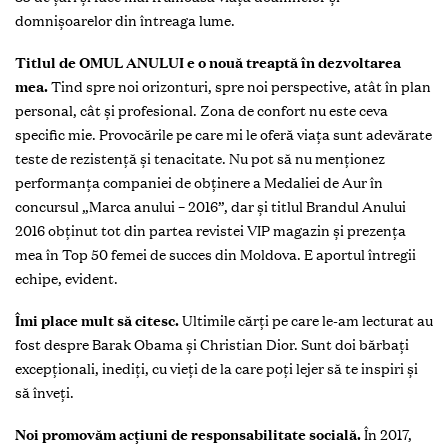
domnișoarelor din întreaga lume.
Titlul de OMUL ANULUI e o nouă treaptă în dezvoltarea
mea.
Tind spre noi orizonturi, spre noi perspective, atât în plan
personal, cât şi profesional. Zona de confort nu este ceva
specific mie. Provocările pe care mi le oferă viața sunt adevărate
teste de rezistență şi tenacitate. Nu pot să nu menționez
performanța companiei de obținere a Medaliei de Aur în
concursul „Marca anului – 2016”, dar și titlul Brandul Anului
2016 obținut tot din partea revistei VIP magazin şi prezența
mea în Top 50 femei de succes din Moldova. E aportul întregii
echipe, evident.
Îmi place mult să citesc.
Ultimile cărţi pe care le-am lecturat au
fost despre Barak Obama şi Christian Dior. Sunt doi bărbaţi
excepţionali, inediţi, cu vieţi de la care poţi lejer să te inspiri şi
să înveţi.
Noi promovăm acţiuni de responsabilitate socială.
În 2017,