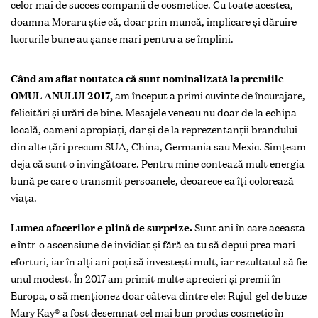
celor mai de succes companii de cosmetice. Cu toate acestea,
doamna Moraru ştie că, doar prin muncă, implicare şi dăruire
lucrurile bune au şanse mari pentru a se împlini.
C
ând am aflat noutatea că sunt nominalizată la premiile
OMUL ANULUI 2017,
am început a primi cuvinte de încurajare,
felicitări şi urări de bine. Mesajele veneau nu doar de la echipa
locală, oameni apropiaţi, dar şi de la reprezentanţii brandului
din alte ţări precum SUA, China, Germania sau Mexic. Simţeam
deja că sunt o învingătoare. Pentru mine contează mult energia
bună pe care o transmit persoanele, deoarece ea îți colorează
viaţa.
Lumea afacerilor e plină de surprize.
Sunt ani în care aceasta
e într-o ascensiune de invidiat şi fără ca tu să depui prea mari
eforturi, iar în alți ani poţi să investeşti mult, iar rezultatul să fie
unul modest. În 2017 am primit multe aprecieri şi premii în
Europa, o să menționez doar câteva dintre ele: Rujul-gel de buze
Mary Kay® a fost desemnat cel mai bun produs cosmetic în