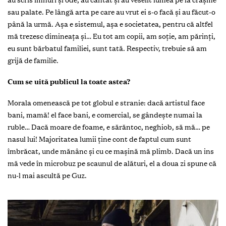
sau palate. Pe lângă arta pe care au vrut ei s-o facă şi au făcut-o
până la urmă. Aşa e sistemul, aşa e societatea, pentru că altfel
mă trezesc dimineaţa şi… Eu tot am copii, am soţie, am părinţi,
eu sunt bărbatul familiei, sunt tată. Respectiv, trebuie să am
grijă de familie.
Cum se uită publicul la toate astea?
Morala omenească pe tot globul e stranie: dacă artistul face
bani, mamă! el face bani, e comercial, se gândeşte numai la
ruble… Dacă moare de foame, e sărăntoc, neghiob, să mă… pe
nasul lui! Majoritatea lumii ţine cont de faptul cum sunt
îmbrăcat, unde mănânc şi cu ce maşină mă plimb. Dacă un ins
mă vede în microbuz pe scaunul de alături, el a doua zi spune că
nu-l mai ascultă pe Guz.