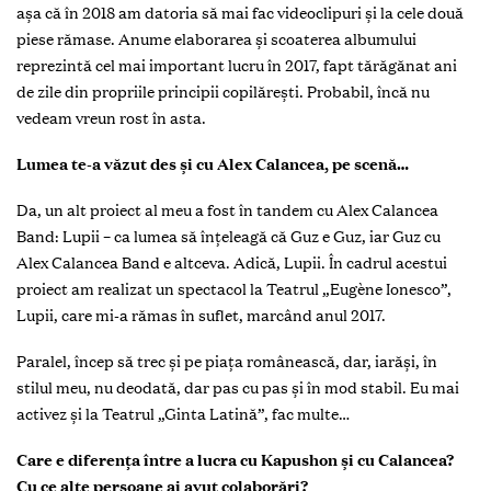
aşa că în 2018 am datoria să mai fac videoclipuri şi la cele două
piese rămase. Anume elaborarea şi scoaterea albumului
reprezintă cel mai important lucru în 2017, fapt tărăgănat ani
de zile din propriile principii copilăreşti. Probabil, încă nu
vedeam vreun rost în asta.
Lumea te-a văzut des şi cu Alex Calancea, pe scenă…
Da, un alt proiect al meu a fost în tandem cu Alex Calancea
Band: Lupii – ca lumea să înţeleagă că Guz e Guz, iar Guz cu
Alex Calancea Band e altceva. Adică, Lupii. În cadrul acestui
proiect am realizat un spectacol la Teatrul „Eugène Ionesco”,
Lupii, care mi-a rămas în suflet, marcând anul 2017.
Paralel, încep să trec şi pe piaţa românească, dar, iarăşi, în
stilul meu, nu deodată, dar pas cu pas şi în mod stabil. Eu mai
activez şi la Teatrul „Ginta Latină”, fac multe…
Care e diferenţa între a lucra cu Kapushon şi cu Calancea?
Cu ce alte persoane ai avut colaborări?