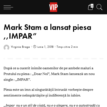
0
Mark Stam a lansat piesa
,,IMPAR”
Virginia Braga
iunie 1, 2018
Timp citire 2 min
După ce a cucerit inimile oamenilor de pe ambele maluri a
Prutului cu piesa : ,,Doar Noi”, Mark Stam lansează un nou
single : ,,IMPAR’’.
Piesa este un imn al singurătății întrucât vorbește despre
sentimente neîmpărtășite și indiferență în iubire.
,,Impar nu e un stil de viață, nu e o alegere, nu e o autostradă cu