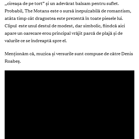
,,cireașa de pe tort” și un adevărat balsam pentru suflet.
Probabil, The Motans este o sursă inepuizabilă de romantism,
atâta timp cât dragostea este prezentă în toate piesele lui.
Clipul este unul destul de modest, dar simbolic, fiindcă aici
apare un oarecare erou principal vrăjit parcă de plajă și de
valurile ce se îndreaptă spre el.
Menționăm că, muzica și versurile sunt compuse de către Denis
Roabeș.