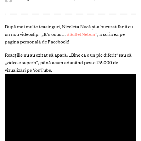
După mai multe teasinguri, Nicoleta Nucă și-a bucurat fanii cu
un nou videoclip. „It’s ouuut..
#
SufletNebun
”, a scria ea pe
pagina personală de Facebook!
Reacțiile nu au ezitat să apară: „Bine că e un pic diferit”sau că
„video e superb”, până acum adunând peste 175.000 de
vizualizări pe YouTube.