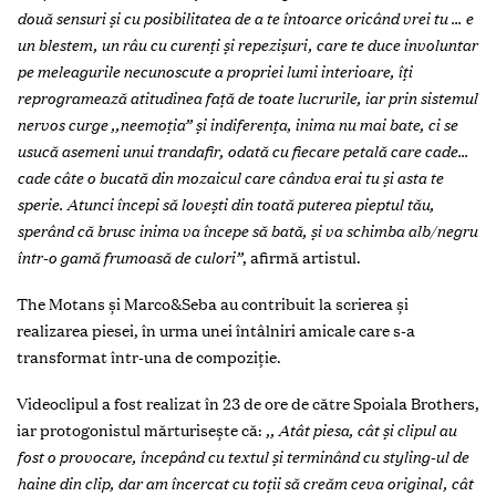
două sensuri și cu posibilitatea de a te întoarce oricând vrei tu … e
un blestem, un râu cu curenți și repezișuri, care te duce involuntar
pe meleagurile necunoscute a propriei lumi interioare, îți
reprogramează atitudinea față de toate lucrurile, iar prin sistemul
nervos curge ,,neemoția” și indiferența, inima nu mai bate, ci se
usucă asemeni unui trandafir, odată cu fiecare petală care cade…
cade câte o bucată din mozaicul care cândva erai tu și asta te
sperie. Atunci începi să lovești din toată puterea pieptul tău,
sperând că brusc inima va începe să bată, și va schimba alb/negru
într-o gamă frumoasă de culori”
, afirmă artistul.
The Motans și Marco&Seba au contribuit la scrierea și
realizarea piesei, în urma unei întâlniri amicale care s-a
transformat într-una de compoziție.
Videoclipul a fost realizat în 23 de ore de către Spoiala Brothers,
iar protogonistul mărturisește că:
,, Atât piesa, cât și clipul au
fost o provocare, începând cu textul și terminând cu styling-ul de
haine din clip, dar am încercat cu toții să creăm ceva original, cât