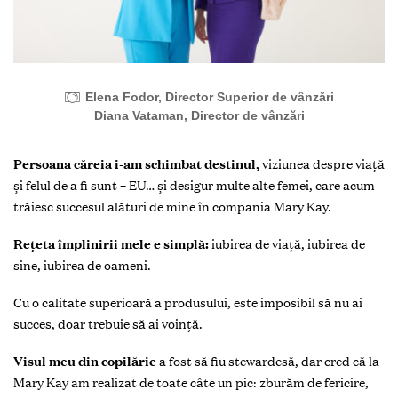
Elena Fodor, Director Superior de vânzări
Diana Vataman, Director de vânzări
Persoana căreia i-am schimbat destinul,
viziunea despre viață
și felul de a fi sunt – EU… și desigur multe alte femei, care acum
trăiesc succesul alături de mine în compania Mary Kay.
Rețeta împlinirii mele e simplă:
iubirea de viață, iubirea de
sine, iubirea de oameni.
Cu o calitate superioară a produsului, este imposibil să nu ai
succes, doar trebuie să ai voință.
V
isul meu din copilărie
a fost să fiu stewardesă, dar cred că la
Mary Kay am realizat de toate câte un pic: zburăm de fericire,