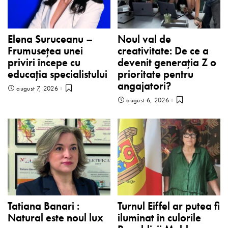
Elena Suruceanu –
Noul val de
Frumusețea unei
creativitate: De ce a
priviri începe cu
devenit generația Z o
educația specialistului
prioritate pentru
angajatori?
august 7, 2026
august 6, 2026
Tatiana Banari :
Turnul Eiffel ar putea fi
Natural este noul lux
iluminat în culorile