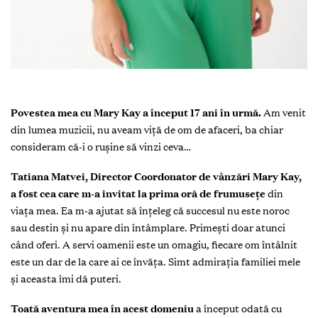
Povestea mea cu Mary Kay a început 17 ani în urmă.
Am venit
din lumea muzicii, nu aveam viță de om de afaceri, ba chiar
consideram că-i o rușine să vinzi ceva…
Tatiana Matvei, Director Coordonator de vânzări Mary Kay,
a fost cea care m-a invitat la prima oră de frumusețe
din
viața mea. Ea m-a ajutat să înțeleg că succesul nu este noroc
sau destin și nu apare din întâmplare. Primești doar atunci
când oferi. A servi oamenii este un omagiu, fiecare om întâlnit
este un dar de la care ai ce învăța. Simt admirația familiei mele
și aceasta îmi dă puteri.
Toată aventura mea în acest domeniu
a început odată cu