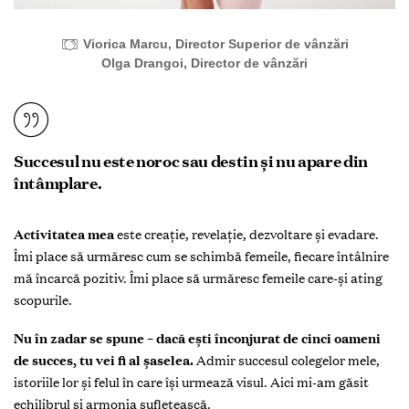
Viorica Marcu, Director Superior de vânzări
Olga Drangoi, Director de vânzări
Succesul nu este noroc sau destin și nu apare din
întâmplare.
Activitatea mea
este creație, revelație, dezvoltare și evadare.
Îmi place să urmăresc cum se schimbă femeile, fiecare întâlnire
mă încarcă pozitiv. Îmi place să urmăresc femeile care-și ating
scopurile.
Nu în zadar se spune – dacă ești înconjurat de cinci oameni
de succes, tu vei fi al șaselea.
Admir succesul colegelor mele,
istoriile lor și felul în care își urmează visul. Aici mi-am găsit
echilibrul și armonia sufletească.