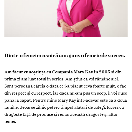
Dintr-o femeie casnică am ajuns o femeie de succes.
Am făcut cunoștință cu Compania Mary Kay în 2005
și din
prima zi am luat totul în serios. Am știut că voi rămâne aici.
Sunt persoana căreia o dată ce i-a plăcut ceva foarte mult, o fac
din respect și cu respect, iar dacă mi-am pus un scop, îl voi duce
până la capăt. Pentru mine Mary Kay într-adevăr este ca a doua
familie, deoarce zilnic petrec timpul alături de colegi, lucrez cu
dragoste față de produse și redau această dragoste și altor
femei.