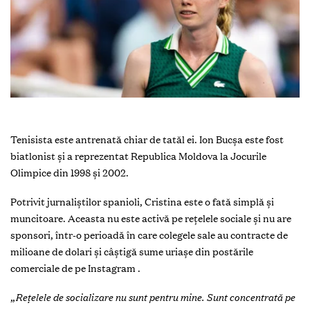
Tenisista este antrenată chiar de tatăl ei. Ion Bucșa este fost
biatlonist și a reprezentat Republica Moldova la Jocurile
Olimpice din 1998 și 2002.
Potrivit jurnaliștilor spanioli, Cristina este o fată simplă și
muncitoare. Aceasta nu este activă pe rețelele sociale și nu are
sponsori, într-o perioadă în care colegele sale au contracte de
milioane de dolari și câştigă sume uriaşe din postările
comerciale de pe Instagram .
„
Rețelele de socializare nu sunt pentru mine. Sunt concentrată pe