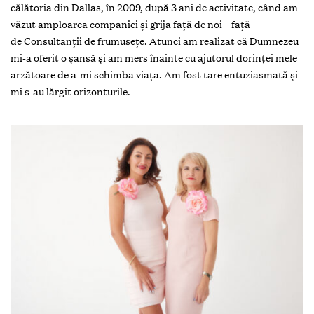
călătoria din Dallas, în 2009, după 3 ani de activitate, când am
văzut amploarea companiei și grija față de noi – față
de Consultanții de frumusețe. Atunci am realizat că Dumnezeu
mi-a oferit o șansă și am mers înainte cu ajutorul dorinței mele
arzătoare de a-mi schimba viața. Am fost tare entuziasmată și
mi s-au lărgit orizonturile.