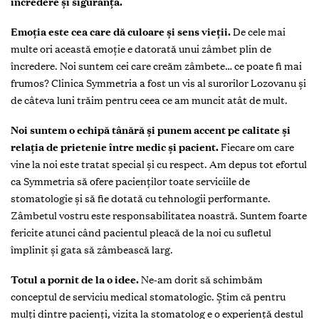
încredere și siguranță.
Emoția este cea care dă culoare și sens vieții.
De cele mai
multe ori această emoție e datorată unui zâmbet plin de
încredere. Noi suntem cei care creăm zâmbete… ce poate fi mai
frumos? Clinica Symmetria a fost un vis al surorilor Lozovanu și
de câteva luni trăim pentru ceea ce am muncit atât de mult.
Noi suntem o echipă tânără și punem accent pe calitate și
relația de prietenie între medic și pacient.
Fiecare om care
vine la noi este tratat special și cu respect. Am depus tot efortul
ca Symmetria să ofere pacienților toate serviciile de
stomatologie și să fie dotată cu tehnologii performante.
Zâmbetul vostru este responsabilitatea noastră. Suntem foarte
fericite atunci când pacientul pleacă de la noi cu sufletul
împlinit și gata să zâmbească larg.
Totul a pornit de la o idee.
Ne-am dorit să schimbăm
conceptul de serviciu medical stomatologic. Știm că pentru
mulți dintre pacienți, vizita la stomatolog e o experiență destul