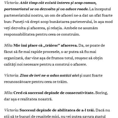
Victoria:
Atât timp cât există interes și scop comun,
parteneriatul se va dezvolta și va aduce roade.
La începutul
parteneriatului nostru, un om de afaceri ne-a dat un sfat foarte
bun: Puneți-vă drept scop bunăstarea partenerului, în așa mod
veți dezvolta și afacerea, și relația. Ambele ne asumăm
responsabilitatea pentru ceea ce construim.
Mila:
Mie îmi place că „trăiesc” afacerea.
Da, se poate de
făcut să fie mai rapide procesele, s-ar putea să fiu mai
organizată, dar vine așa de frumos totul, reușesc să obțin
calități noi necesare pentru a construi o afacere.
Victoria
:
Ziua de ieri ne-a adus astăzi aici
și sunt foarte
recunoscătoare pentru ceea ce trăim.
Mila:
Cred că succesul depinde de consecutivitate.
Boring,
dar așa e realitatea noastră.
Victoria:
Succesul depinde de abilitatea de a-l trăi.
Dacă nu
știi să te bucuri de reușitele mici, nu vei putea savura gustul