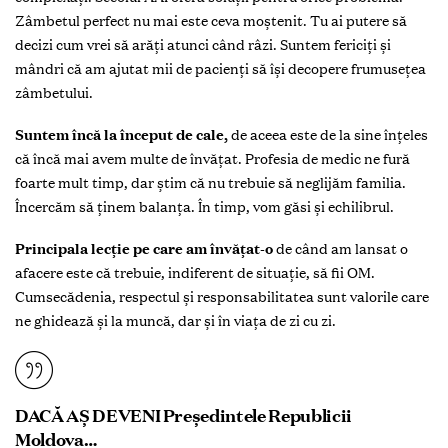
Zâmbetul perfect nu mai este ceva moștenit. Tu ai putere să
decizi cum vrei să arăți atunci când râzi. Suntem fericiți și
mândri că am ajutat mii de pacienți să își decopere frumusețea
zâmbetului.
Suntem încă la început de cale,
de aceea este de la sine înțeles
că încă mai avem multe de învățat. Profesia de medic ne fură
foarte mult timp, dar știm că nu trebuie să neglijăm familia.
Încercăm să ținem balanța. În timp, vom găsi și echilibrul.
Principala lecție pe care am învățat-o
de când am lansat o
afacere este că trebuie, indiferent de situație, să fii OM.
Cumsecădenia, respectul și responsabilitatea sunt valorile care
ne ghidează și la muncă, dar și în viața de zi cu zi.
DACĂ AȘ DEVENI Președintele Republicii
Moldova…