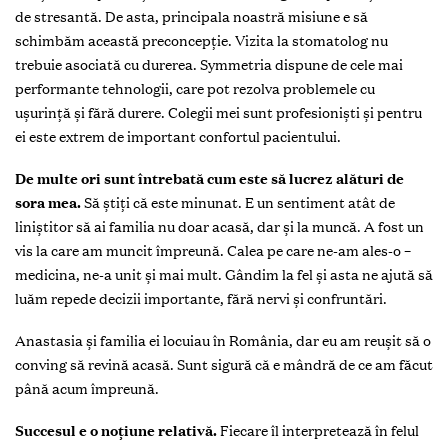
de stresantă. De asta, principala noastră misiune e să
schimbăm această preconcepție. Vizita la stomatolog nu
trebuie asociată cu durerea. Symmetria dispune de cele mai
performante tehnologii, care pot rezolva problemele cu
ușurință și fără durere. Colegii mei sunt profesioniști și pentru
ei este extrem de important confortul pacientului.
De multe ori sunt întrebată cum este să lucrez alături de
sora mea.
Să știți că este minunat. E un sentiment atât de
liniștitor să ai familia nu doar acasă, dar și la muncă. A fost un
vis la care am muncit împreună. Calea pe care ne-am ales-o –
medicina, ne-a unit și mai mult. Gândim la fel și asta ne ajută să
luăm repede decizii importante, fără nervi și confruntări.
Anastasia și familia ei locuiau în România, dar eu am reușit să o
conving să revină acasă. Sunt sigură că e mândră de ce am făcut
până acum împreună.
Succesul e o noțiune relativă.
Fiecare îl interpretează în felul