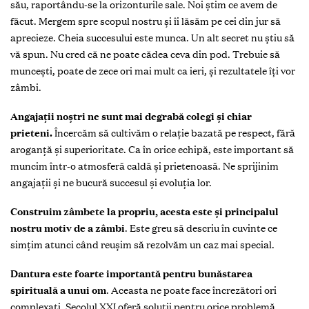
său, raportându-se la orizonturile sale. Noi știm ce avem de
făcut. Mergem spre scopul nostru și îi lăsăm pe cei din jur să
aprecieze. Cheia succesului este munca. Un alt secret nu știu să
vă spun. Nu cred că ne poate cădea ceva din pod. Trebuie să
muncești, poate de zece ori mai mult ca ieri, și rezultatele îți vor
zâmbi.
Angajații noștri ne sunt mai degrabă colegi și chiar
prieteni.
Încercăm să cultivăm o relație bazată pe respect, fără
aroganță și superioritate. Ca în orice echipă, este important să
muncim într-o atmosferă caldă și prietenoasă. Ne sprijinim
angajații și ne bucură succesul și evoluția lor.
Construim zâmbete la propriu, acesta este și principalul
nostru motiv de a zâmbi
. Este greu să descriu în cuvinte ce
simțim atunci când reușim să rezolvăm un caz mai special.
Dantura este foarte importantă pentru bunăstarea
spirituală a unui om
. Aceasta ne poate face încrezători ori
complexați. Secolul XXI oferă soluții pentru orice problemă.