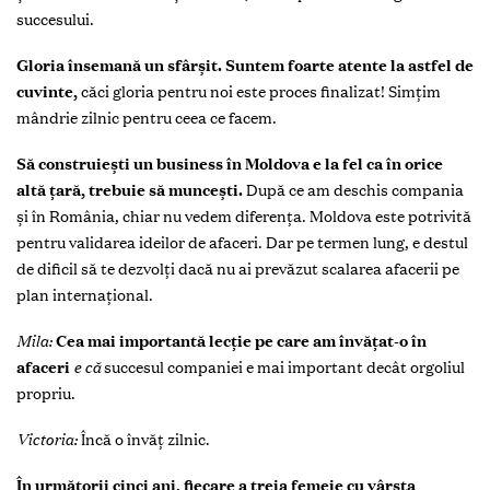
succesului.
Gloria însemană un sfârșit. Suntem foarte atente la astfel de
cuvinte,
căci gloria pentru noi este proces finalizat! Simțim
mândrie zilnic pentru ceea ce facem.
Să construiești un business în Moldova e la fel ca în orice
altă țară, trebuie să muncești.
După ce am deschis compania
și în România, chiar nu vedem diferența. Moldova este potrivită
pentru validarea ideilor de afaceri. Dar pe termen lung, e destul
de dificil să te dezvolți dacă nu ai prevăzut scalarea afacerii pe
plan internațional.
Mila:
Cea mai importantă lecție pe care am învățat-o în
afaceri
e că
succesul companiei e mai important decât orgoliul
propriu.
Victoria:
Încă o învăț zilnic.
În următorii cinci ani, fiecare a treia femeie cu vârsta