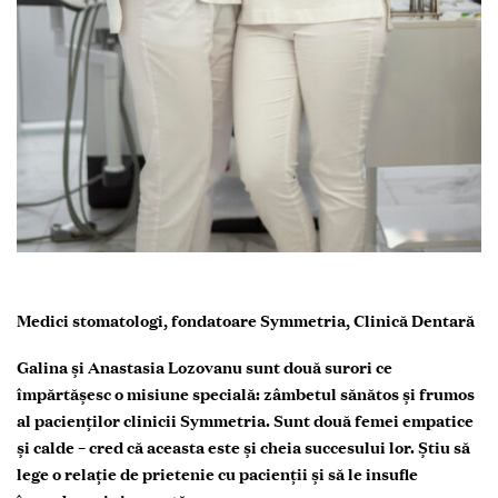
Medici stomatologi, fondatoare Symmetria, Clinică Dentară
Galina și Anastasia Lozovanu sunt două surori ce
împărtășesc o misiune specială: zâmbetul sănătos și frumos
al pacienților clinicii Symmetria. Sunt două femei empatice
și calde – cred că aceasta este și cheia succesului lor. Știu să
lege o relație de prietenie cu pacienții și să le insufle