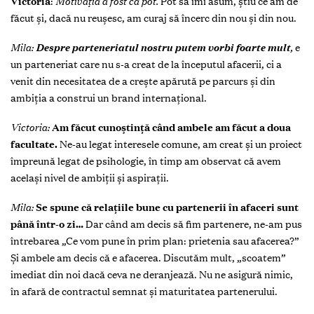
Victoria
:
Motivația a fost că pot.
Pot să îmi asum, știu ce am de
făcut și, dacă nu reușesc, am curaj să încerc din nou și din nou.
Mila:
Despre parteneriatul nostru putem vorbi foarte mult
,
e
un parteneriat care nu s-a creat de la începutul afacerii, ci a
venit din necesitatea de a crește apărută pe parcurs și din
ambiția a construi un brand internațional.
Victoria:
Am făcut cunoștință când ambele am făcut a doua
facultate.
Ne-au legat interesele comune, am creat și un proiect
împreună legat de psihologie, în timp am observat că avem
același nivel de ambiții și aspirații.
Mila:
Se spune că relațiile bune cu partenerii în afaceri sunt
până într-o zi…
Dar când am decis să fim partenere, ne-am pus
întrebarea „Ce vom pune în prim plan: prietenia sau afacerea?”
Și ambele am decis că e afacerea. Discutăm mult, „scoatem”
imediat din noi dacă ceva ne deranjează. Nu ne asigură nimic,
în afară de contractul semnat și maturitatea partenerului.