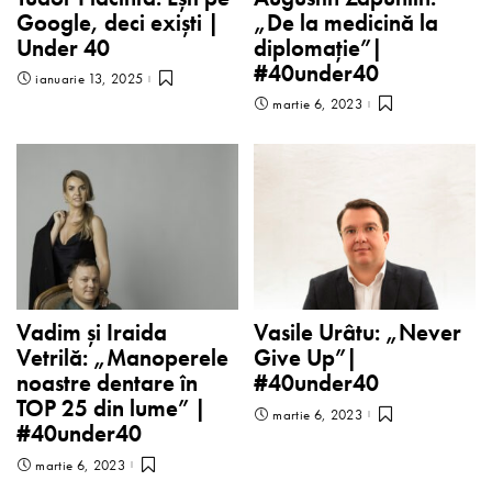
Google, deci exişti |
„De la medicină la
Under 40
diplomație”|
#40under40
ianuarie 13, 2025
martie 6, 2023
Vadim și Iraida
Vasile Urâtu: „Never
Vetrilă: „Manoperele
Give Up”|
noastre dentare în
#40under40
TOP 25 din lume” |
martie 6, 2023
#40under40
martie 6, 2023