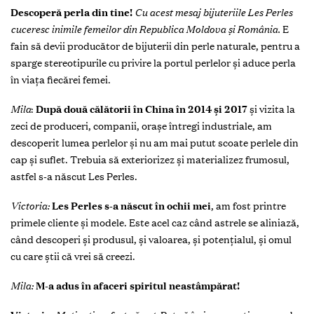
Descoperă perla din tine!
Cu acest mesaj bijuteriile Les Perles
cuceresc inimile femeilor din Republica Moldova și România.
E
fain să devii producător de bijuterii din perle naturale, pentru a
sparge stereotipurile cu privire la portul perlelor și aduce perla
în viața fiecărei femei.
Mila
:
După două călătorii în China în 2014 și 2017
și vizita la
zeci de produceri, companii, orașe întregi industriale, am
descoperit lumea perlelor și nu am mai putut scoate perlele din
cap și suflet. Trebuia să exteriorizez și materializez frumosul,
astfel s-a născut Les Perles.
Victoria:
Les Perles s-a născut în ochii mei
, am fost printre
primele cliente și modele. Este acel caz când astrele se aliniază,
când descoperi și produsul, și valoarea, și potențialul, și omul
cu care știi că vrei să creezi.
Mila:
M-a adus în afaceri spiritul neastâmpărat!