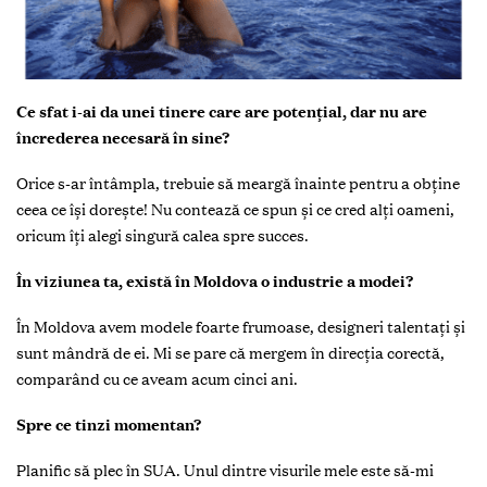
Ce sfat i-ai da unei tinere care are potențial, dar nu are
încrederea necesară în sine?
Orice s-ar întâmpla, trebuie să meargă înainte pentru a obține
ceea ce își dorește! Nu contează ce spun și ce cred alți oameni,
oricum îți alegi singură calea spre succes.
În viziunea ta, există în Moldova o industrie a modei?
În Moldova avem modele foarte frumoase, designeri talentați și
sunt mândră de ei. Mi se pare că mergem în direcția corectă,
comparând cu ce aveam acum cinci ani.
Spre ce tinzi momentan?
Planific să plec în SUA. Unul dintre visurile mele este să-mi