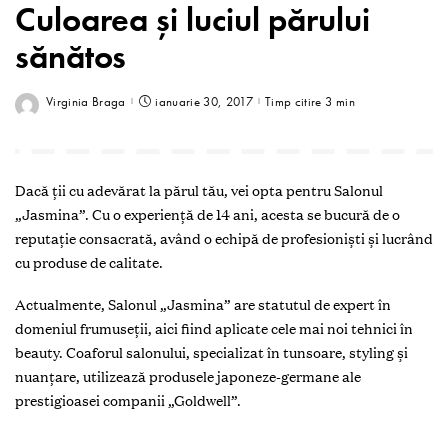
Culoarea și luciul părului
sănătos
Virginia Braga
ianuarie 30, 2017
Timp citire 3 min
D
acă ţii cu adevărat la părul tău, vei opta pentru Salonul
„Jasmina”. Cu o experienţă de 14 ani, acesta se bucură de o
reputaţie consacrată, având o echipă de profesioniști și lucrând
cu produse de calitate.
Actualmente, Salonul „Jasmina” are statutul de expert în
domeniul frumuseţii, aici fiind aplicate cele mai noi tehnici în
beauty. Coaforul salonului, specializat în tunsoare, styling și
nuanţare, utilizează produsele japoneze-germane ale
prestigioasei companii „Goldwell”.