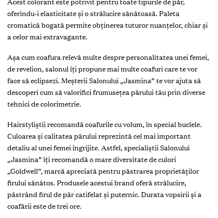
Acest colorant este potrivit pentru toate tipurile de păr,
oferindu-i elasticitate și o strălucire sănătoasă. Paleta
cromatică bogată permite obţinerea tuturor nuanţelor, chiar și
a celor mai extravagante.
Așa cum coafura relevă multe despre personalitatea unei femei,
de revelion, salonul îţi propune mai multe coafuri care te vor
face să eclipsezi. Meșterii Salonului „Jasmina” te vor ajuta să
descoperi cum să valorifici frumuseţea părului tău prin diverse
tehnici de colorimetrie.
Hairstyliștii recomandă coafurile cu volum, în special buclele.
Culoarea și calitatea părului reprezintă cel mai important
detaliu al unei femei îngrijite. Astfel, specialiștii Salonului
„Jasmina” îţi recomandă o mare diversitate de culori
„Goldwell”, marcă apreciată pentru păstrarea proprietăţilor
firului sănătos. Produsele acestui brand oferă strălucire,
păstrând firul de păr catifelat și puternic. Durata vopsirii și a
coafării este de trei ore.