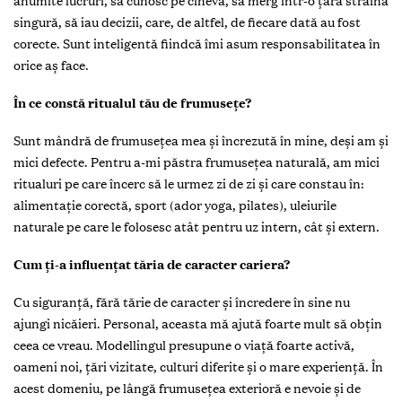
anumite lucruri, să cunosc pe cineva, să merg într-o țară străină
singură, să iau decizii, care, de altfel, de fiecare dată au fost
corecte. Sunt inteligentă fiindcă îmi asum responsabilitatea în
orice aș face.
În ce constă ritualul tău de frumusețe?
Sunt mândră de frumusețea mea și încrezută în mine, deși am și
mici defecte. Pentru a-mi păstra frumusețea naturală, am mici
ritualuri pe care încerc să le urmez zi de zi și care constau în:
alimentație corectă, sport (ador yoga, pilates), uleiurile
naturale pe care le folosesc atât pentru uz intern, cât și extern.
Cum ți-a influențat tăria de caracter cariera?
Cu siguranță, fără tărie de caracter și încredere în sine nu
ajungi nicăieri. Personal, aceasta mă ajută foarte mult să obțin
ceea ce vreau. Modellingul presupune o viață foarte activă,
oameni noi, țări vizitate, culturi diferite și o mare experiență. În
acest domeniu, pe lângă frumusețea exterioră e nevoie și de