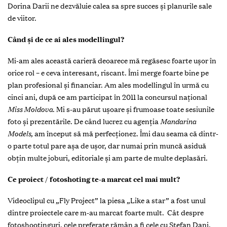
Dorina Darii ne dezvăluie calea sa spre succes și planurile sale
de viitor.
Când și de ce ai ales modellingul?
Mi-am ales această carieră deoarece mă regăsesc foarte ușor în
orice rol – e ceva interesant, riscant. Îmi merge foarte bine pe
plan profesional și financiar. Am ales modellingul în urmă cu
cinci ani, după ce am participat în 2011 la concursul național
Miss Moldova
. Mi s-au părut ușoare și frumoase toate sesiunile
foto și prezentările. De când lucrez cu agenția
Mandarina
Models,
am început să mă perfecționez. Îmi dau seama că dintr-
o parte totul pare așa de ușor, dar numai prin muncă asiduă
obțin multe joburi, editoriale și am parte de multe deplasări.
Ce proiect / fotoshoting te-a marcat cel mai mult?
Videoclipul cu „Fly Project” la piesa „Like a star” a fost unul
dintre proiectele care m-au marcat foarte mult. Cât despre
fotoshootinguri, cele preferate rămân a fi cele cu Stefan Dani,