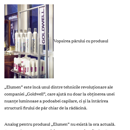
Vopsirea părului cu produsul
„Elumen” este încă unul dintre tehnicile revoluţionare ale
companiei „Goldwell”, care ajută nu doar la obţinerea unei
nuanţe luminoase a podoabei capilare, ci și la întărirea
structurii firului de păr chiar de la rădăcină.
Analog pentru produsul „Elumen” nu există la ora actuală.