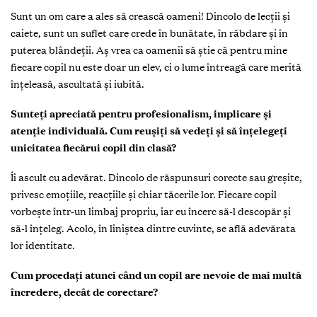
Sunt un om care a ales să crească oameni! Dincolo de lecții și
caiete, sunt un suflet care crede în bunătate, în răbdare și în
puterea blândeții. Aș vrea ca oamenii să știe că pentru mine
fiecare copil nu este doar un elev, ci o lume întreagă care merită
înțeleasă, ascultată și iubită.
Sunteți apreciată pentru profesionalism, implicare și
atenție individuală. Cum reușiți să vedeți și să înțelegeți
unicitatea fiecărui copil din clasă?
Îi ascult cu adevărat. Dincolo de răspunsuri corecte sau greșite,
privesc emoțiile, reacțiile și chiar tăcerile lor. Fiecare copil
vorbește într-un limbaj propriu, iar eu încerc să-l descopăr și
să-l înțeleg. Acolo, în liniștea dintre cuvinte, se află adevărata
lor identitate.
Cum procedați atunci când un copil are nevoie de mai multă
încredere, decât de corectare?