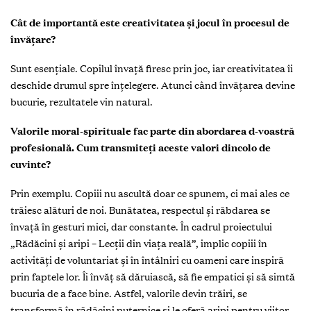
Cât de importantă este creativitatea și jocul în procesul de
învățare?
Sunt esențiale. Copilul învață firesc prin joc, iar creativitatea îi
deschide drumul spre înțelegere. Atunci când învățarea devine
bucurie, rezultatele vin natural.
Valorile moral-spirituale fac parte din abordarea d-voastră
profesională. Cum transmiteți aceste valori dincolo de
cuvinte?
Prin exemplu. Copiii nu ascultă doar ce spunem, ci mai ales ce
trăiesc alături de noi. Bunătatea, respectul și răbdarea se
învață în gesturi mici, dar constante. În cadrul proiectului
„Rădăcini și aripi – Lecții din viața reală”, implic copiii în
activități de voluntariat și în întâlniri cu oameni care inspiră
prin faptele lor. Îi învăț să dăruiască, să fie empatici și să simtă
bucuria de a face bine. Astfel, valorile devin trăiri, se
transformă în rădăcini puternice și le oferă aripi pentru viitor.