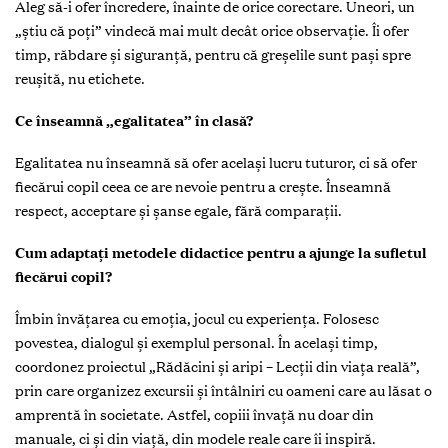
Aleg să-i ofer încredere, înainte de orice corectare. Uneori, un
„știu că poți” vindecă mai mult decât orice observație. Îi ofer
timp, răbdare și siguranță, pentru că greșelile sunt pași spre
reușită, nu etichete.
Ce înseamnă „egalitatea” în clasă?
Egalitatea nu înseamnă să ofer același lucru tuturor, ci să ofer
fiecărui copil ceea ce are nevoie pentru a crește. Înseamnă
respect, acceptare și șanse egale, fără comparații.
Cum adaptați metodele didactice pentru a ajunge la sufletul
fiecărui copil?
Îmbin învățarea cu emoția, jocul cu experiența. Folosesc
povestea, dialogul și exemplul personal. În același timp,
coordonez proiectul „Rădăcini și aripi – Lecții din viața reală”,
prin care organizez excursii și întâlniri cu oameni care au lăsat o
amprentă în societate. Astfel, copiii învață nu doar din
manuale, ci și din viață, din modele reale care îi inspiră.