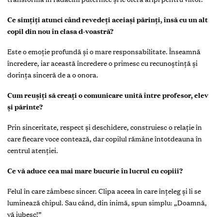
Ce simțiți atunci când revedeți aceiași părinți, însă cu un alt
copil din nou în clasa d-voastră?
Este o emoție profundă și o mare responsabilitate. Înseamnă
încredere, iar această încredere o primesc cu recunoștință și
dorința sinceră de a o onora.
Cum reușiți să creați o comunicare unită între profesor, elev
și părinte?
Prin sinceritate, respect și deschidere, construiesc o relație în
care fiecare voce contează, dar copilul rămâne întotdeauna în
centrul atenției.
Ce vă aduce cea mai mare bucurie în lucrul cu copiii?
Felul în care zâmbesc sincer. Clipa aceea în care înțeleg și li se
luminează chipul. Sau când, din inimă, spun simplu: „Doamnă,
vă iubesc!”