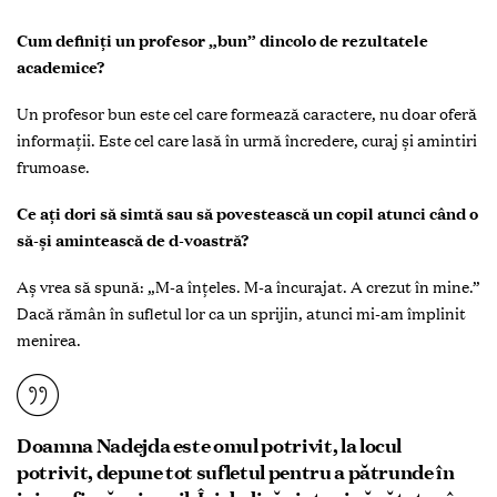
Cum definiți un profesor „bun” dincolo de rezultatele
academice?
Un profesor bun este cel care formează caractere, nu doar oferă
informații. Este cel care lasă în urmă încredere, curaj și amintiri
frumoase.
Ce ați dori să simtă sau să povestească un copil atunci când o
să-și amintească de d-voastră?
Aș vrea să spună: „M-a înțeles. M-a încurajat. A crezut în mine.”
Dacă rămân în sufletul lor ca un sprijin, atunci mi-am împlinit
menirea.
Doamna Nadejda este omul potrivit, la locul
potrivit, depune tot sufletul pentru a pătrunde în