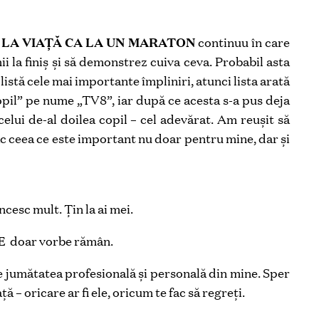
T LA VIAȚĂ CA LA UN MARATON
continuu în care
 la finiș și să demonstrez cuiva ceva. Probabil asta
listă cele mai importante împliniri, atunci lista arată
pil” pe nume „TV8”, iar după ce acesta s-a pus deja
elui de-al doilea copil – cel adevărat. Am reușit să
fac ceea ce este important nu doar pentru mine, dar și
cesc mult. Țin la ai mei.
TE
doar vorbe rămân.
e jumătatea profesională și personală din mine. Sper
 – oricare ar fi ele, oricum te fac să regreți.