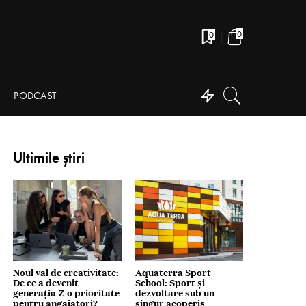
0
0
PODCAST
Ultimile știri
Noul val de creativitate:
Aquaterra Sport
De ce a devenit
School: Sport și
generația Z o prioritate
dezvoltare sub un
pentru angajatori?
singur acoperiș