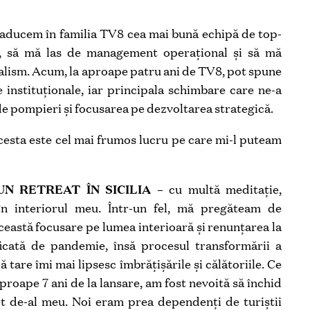
aducem în familia TV8 cea mai bună echipă de top-
it, să mă las de management operațional și să mă
nalism. Acum, la aproape patru ani de TV8, pot spune
 instituționale, iar principala schimbare care ne-a
 de pompieri și focusarea pe dezvoltarea strategică.
acesta este cel mai frumos lucru pe care mi-l puteam
UN RETREAT ÎN SICILIA
– cu multă meditație,
n interiorul meu. Într-un fel, mă pregăteam de
eastă focusare pe lumea interioară și renunțarea la
icată de pandemie, însă procesul transformării a
 tare îmi mai lipsesc îmbrățișările și călătoriile. Ce
proape 7 ani de la lansare, am fost nevoită să închid
et de-al meu. Noi eram prea dependenți de turiștii