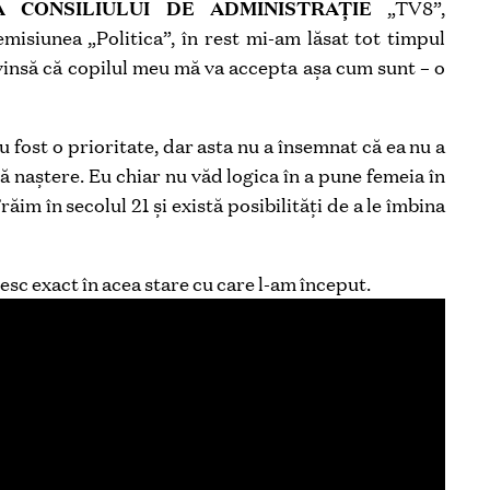
 CONSILIULUI DE ADMINISTRAȚIE
„TV8”,
emisiunea „Politica”, în rest mi-am lăsat tot timpul
vinsă că copilul meu mă va accepta așa cum sunt – o
 fost o prioritate, dar asta nu a însemnat că ea nu a
ă naștere. Eu chiar nu văd logica în a pune femeia în
răim în secolul 21 și există posibilități de a le îmbina
iesc exact în acea stare cu care l-am început.