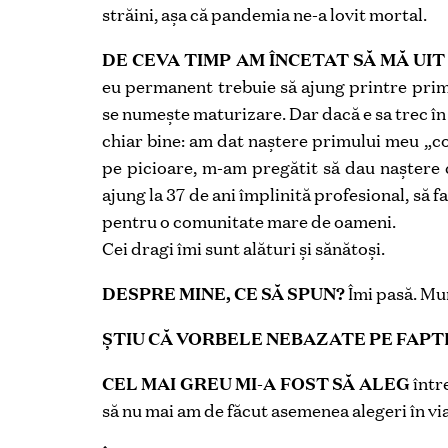
străini, așa că pandemia ne-a lovit mortal.
DE CEVA TIMP AM ÎNCETAT SĂ MĂ UI
eu permanent trebuie să ajung printre primii
se numește maturizare. Dar dacă e sa trec în 
chiar bine: am dat naștere primului meu „co
pe picioare, m-am pregătit să dau naștere c
ajung la 37 de ani împlinită profesional, să 
pentru o comunitate mare de oameni.
Cei dragi îmi sunt alături și sănătoși.
DESPRE MINE, CE SĂ SPUN?
Îmi pasă. Mun
ȘTIU CĂ VORBELE NEBAZATE PE FAP
CEL MAI GREU MI-A FOST SĂ ALEG
într
să nu mai am de făcut asemenea alegeri în viață