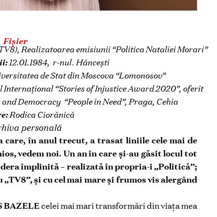
Fișier
TV8), Realizatoarea emisiunii “Politica Nataliei Morari”
ii:
12.01.1984, r-nul. Hâncești
iversitatea de Stat din Moscova “Lomonosov”
Internațional “Stories of Injustice Award 2020”, oferit
s and Democracy “People in Need”, Praga, Cehia
e:
Rodica Ciorănică
hiva personală
care, în anul trecut, a trasat liniile cele mai de
os, vedem noi. Un an în care și-au găsit locul tot
dera împlinită – realizată în propria-i „Politică”;
u „TV8”, și cu cel mai mare și frumos vis alergând
US BAZELE
celei mai mari transformări din viața mea