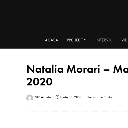
ACASĂ
PROIECT
INTERVIU
VI
Natalia Morari – Ma
2020
VIP Admin
iunie 11, 2021
Timp citire 5 min