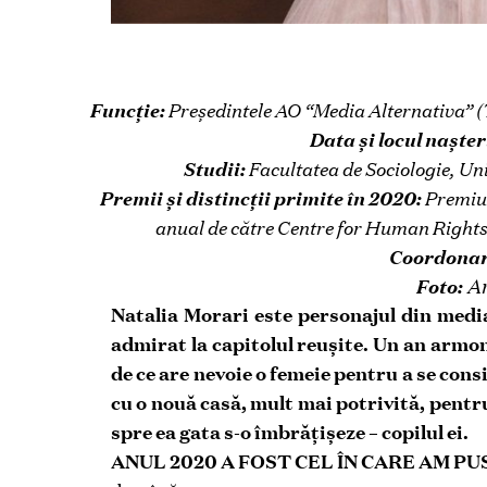
Funcție:
Președintele AO “Media Alternativa” (
Data și locul nașter
Studii:
Facultatea de Sociologie, Un
Premii și distincții primite în 2020:
Premiul 
anual de către Centre for Human Right
Coordonar
Ar
Foto:
Natalia Morari este personajul din media 
admirat la capitolul reușite. Un an armoni
de ce are nevoie o femeie pentru a se consi
cu o nouă casă, mult mai potrivită, pentr
spre ea gata s-o îmbrățișeze – copilul ei.
ANUL 2020 A FOST CEL ÎN CARE AM P