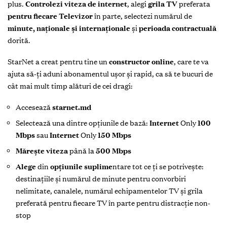
plus.
Controlezi viteza de internet
, alegi
grila TV
preferata
pentru fiecare Televizor
în parte, selectezi numărul de
minute, naționale și internaționale
și
perioada contractuală
dorită.
StarNet a creat pentru tine un
constructor online
, care te va
ajuta să-ți aduni abonamentul ușor și rapid, ca să te bucuri de
cât mai mult timp alături de cei dragi:
Accesează
starnet.md
Selectează una dintre opțiunile de bază:
Internet
Only
100
Mbps
sau
Internet
Only
150 Mbps
Mărește viteza
până la
500 Mbps
Alege
din
opțiunile suplime
ntare tot ce ți se potrivește:
destinațiile și numărul de minute pentru convorbiri
nelimitate, canalele, numărul echipamentelor TV și grila
preferată pentru fiecare TV în parte pentru distracție non-
stop