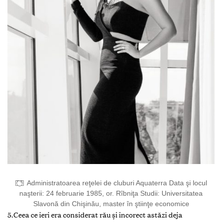
Administratoarea reţelei de cluburi Aquaterra Data şi locul
naşterii: 24 februarie 1985, or. Rîbniţa Studii: Universitatea
Slavonă din Chişinău, master în ştiinţe economice
5.Ceea ce ieri era considerat rău și incorect astăzi deja