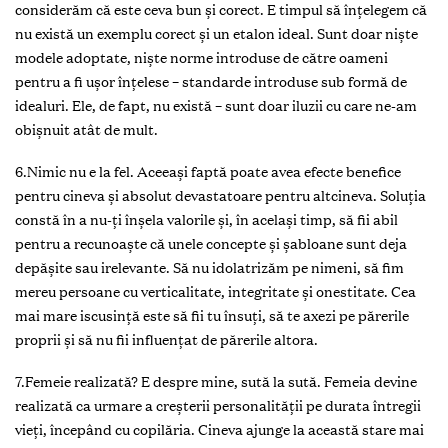
considerăm că este ceva bun și corect. E timpul să înţelegem că
nu există un exemplu corect şi un etalon ideal. Sunt doar nişte
modele adoptate, nişte norme introduse de către oameni
pentru a fi uşor înţelese – standarde introduse sub formă de
idealuri. Ele, de fapt, nu există – sunt doar iluzii cu care ne-am
obişnuit atât de mult.
6.Nimic nu e la fel. Aceeaşi faptă poate avea efecte benefice
pentru cineva şi absolut devastatoare pentru altcineva. Soluţia
constă în a nu-ţi înşela valorile şi, în același timp, să fii abil
pentru a recunoaşte că unele concepte și șabloane sunt deja
depășite sau irelevante. Să nu idolatrizăm pe nimeni, să fim
mereu persoane cu verticalitate, integritate și onestitate. Cea
mai mare iscusinţă este să fii tu însuți, să te axezi pe părerile
proprii și să nu fii influențat de părerile altora.
7.Femeie realizată? E despre mine, sută la sută. Femeia devine
realizată ca urmare a creşterii personalităţii pe durata întregii
vieţi, începând cu copilăria. Cineva ajunge la această stare mai