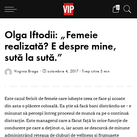
0
Olga Iftodii: „Femeie
realizată? E despre mine,
sută la sută.”
Virginia Braga
octombrie 4, 2017
Timp citire 5 min
Este cazul fericit de femeie care iubeşte ceea ce face şi scoate
din asta o plăcere colosală. Ea ştie să facă bani distrându-se – e
minunat să percepi întreg procesul de muncă ca pe o continuă
distracţie. Este managerul care a făcut faţă în orice funcție de
conducere pe care a deţinut-o, iar acum se descurcă de minune
administrând reţeaua de cluburi de wellness şi frumusețe