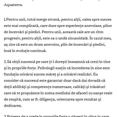
Aquaterra.
1.Pentru unii, totul merge strună, pentru alții, calea spre succes
este mai complicată, care duce spre experiențe anevoiase, pline
de încercări și piedici. Pentru unii, această cale are un ritm
progresiv, pentru alţii, este ca o undă sinusoidală. În cazul meu,
aş zice că este un drum anevoios, plin de încercări și piedici,
însă în evoluție continuă.
2.Să obţii succesul pe care ți-l dorești înseamnă să crezi în tine
și în propriile forţe. Psihologii susțin că încrederea în sine este
fundația oricărui succes măreț și a oricărei realizări. Eu
consider că succesul este garantat doar dacă dai dovadă că
deții abilități și competențe numeroase, calități și trăsături
care să te propulseze în scena mediului de afaceri cu sanșe reale
de reușită, cum ar fi: diligența, orientarea spre rezultat și
dedicarea.
3.Puterea de a crede în propriile forțe o găsești în clipa în care