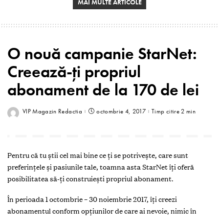
MAI MULTE ARTICOLE
O nouă campanie StarNet:
Creează-ți propriul
abonament de la 170 de lei
VIP Magazin Redactia
octombrie 4, 2017
Timp citire 2 min
Pentru că tu știi cel mai bine ce ți se potrivește, care sunt
preferințele și pasiunile tale, toamna asta StarNet îți oferă
posibilitatea să-ți construiești propriul abonament.
În perioada 1 octombrie – 30 noiembrie 2017, îți creezi
abonamentul conform opțiunilor de care ai nevoie, nimic în