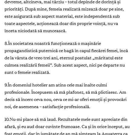
devreme, altcineva, mai târziu – totul depinde de dorinţă şi
priorităţi. După mine, femeia realizată mizează doar pe sine,
este asigurată sub aspect material, este independentă sub
toate aspectele, acţionează doar din proprie voință, nu va
înceta niciodată să muncească.
8.În societatea noastră funcţionează o maşinărie
propagandistică puternică ce bagă în capul fiecărei femei, încă
de la vârsta de vreo trei ani, eternul postulat „măritatul este
culmea realizării femeii”. Sub acest aspect, nici pe departe nu
sunt o femeie realizată.
9.În domeniul hotelier am atins cele mai înalte culmi
profesionale. Începusem să mă plafonez, să mă plictisesc. Am
decis să încerc ceva nou, ceva ce mi-ar oferi emoții și provocări
noi, de asemenea – satisfacție profesională.
10.Nu-mi place să mă laud. Rezultatele mele sunt apreciate din
afară, și eu aud doar cuvinte frumoase. Ca şi în orice început, au
fost emoţii, dar în jumătate de an mă simţeam la Aquaterra ca