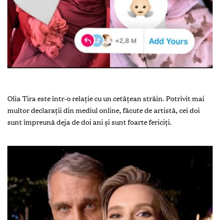
Olia Tira este într-o relație cu un cetățean străin. Potrivit mai
multor declarații din mediul online, făcute de artistă, cei doi
sunt împreună deja de doi ani și sunt foarte fericiți.