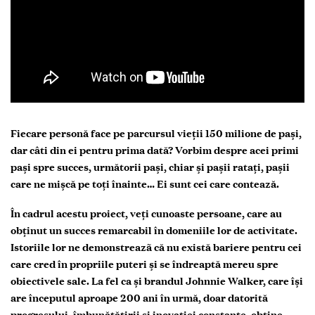
Fiecare personă face pe parcursul vieții 150 milione de pași,
dar câti din ei pentru prima dată? Vorbim despre acei primi
pași spre succes, următorii pași, chiar și pașii ratați, pașii
care ne mișcă pe toți înainte… Ei sunt cei care contează.
În cadrul acestu proiect, veți cunoaste persoane, care au
obținut un succes remarcabil în domeniile lor de activitate.
Istoriile lor ne demonstreazã că nu există bariere pentru cei
care cred în propriile puteri și se îndreaptă mereu spre
obiectivele sale. La fel ca și brandul Johnnie Walker, care își
are începutul aproape 200 ani în urmă, doar datorită
progresului, îmbunătățirii si inovației constante, obține