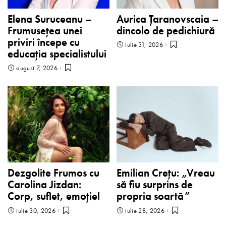
Elena Suruceanu –
Aurica Țaranovscaia –
Frumusețea unei
dincolo de pedichiură
priviri începe cu
iulie 31, 2026
educația specialistului
august 7, 2026
Dezgolite Frumos cu
Emilian Crețu: „Vreau
Carolina Jizdan:
să fiu surprins de
Corp, suflet, emoție!
propria soartă”
iulie 30, 2026
iulie 28, 2026