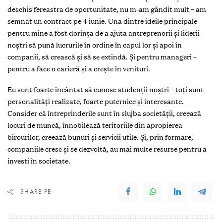
deschis fereastra de oportunitate, nu m-am gândit mult – am
semnat un contract pe 4 iunie. Una dintre ideile principale
pentru mine a fost dorinţa de a ajuta antreprenorii și liderii
noștri să pună lucrurile în ordine în capul lor și apoi în
companii, să crească și să se extindă. Și pentru manageri –
pentru a face o carieră și a crește în venituri.
Eu sunt foarte încântat să cunosc studenţii noștri – toţi sunt
personalităţi realizate, foarte puternice și interesante.
Consider că întreprinderile sunt în slujba societăţii, creează
locuri de muncă, înnobilează teritoriile din apropierea
birourilor, creează bunuri și servicii utile. Și, prin formare,
companiile cresc și se dezvoltă, au mai multe resurse pentru a
investi în societate.
SHARE PE