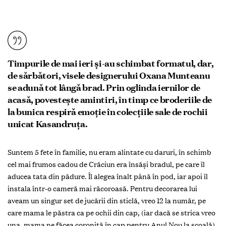
Timpurile de mai ieri și-au schimbat formatul, dar,
de sărbători, visele designerului Oxana Munteanu
se adună tot lângă brad. Prin oglinda iernilor de
acasă, povestește amintiri, în timp ce broderiile de
la bunica respiră emoţie în colecţiile sale de rochii
unicat Kasandruţa.
Suntem 5 fete în familie, nu eram alintate cu daruri, în schimb
cel mai frumos cadou de Crăciun era însăși bradul, pe care îl
aducea tata din pădure. Îl alegea înalt până în pod, iar apoi îl
instala într-o cameră mai răcoroasă. Pentru decorarea lui
aveam un singur set de jucării din sticlă, vreo 12 la număr, pe
care mama le păstra ca pe ochii din cap, (iar dacă se strica vreo
una, mama ne făcea coroniţă în cap pentru Anul Nou la școală).