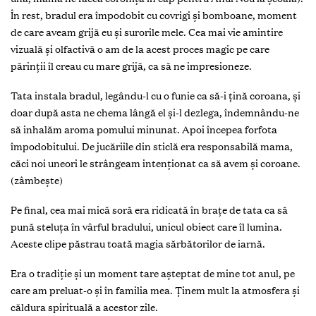
În rest, bradul era împodobit cu covrigi și bomboane, moment
de care aveam grijă eu și surorile mele. Cea mai vie amintire
vizuală și olfactivă o am de la acest proces magic pe care
părinţii îl creau cu mare grijă, ca să ne impresioneze.
Tata instala bradul, legându-l cu o funie ca să-i ţină coroana, și
doar după asta ne chema lângă el și-l dezlega, îndemnându-ne
să inhalăm aroma pomului minunat. Apoi începea forfota
împodobitului. De jucăriile din sticlă era responsabilă mama,
căci noi uneori le strângeam intenţionat ca să avem și coroane.
(zâmbește)
Pe final, cea mai mică soră era ridicată în braţe de tata ca să
pună steluţa în vârful bradului, unicul obiect care îl lumina.
Aceste clipe păstrau toată magia sărbătorilor de iarnă.
Era o tradiţie și un moment tare așteptat de mine tot anul, pe
care am preluat-o și în familia mea. Ţinem mult la atmosfera și
căldura spirituală a acestor zile.