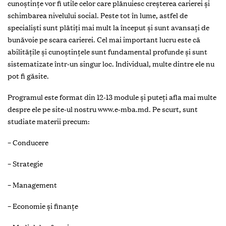
cunoștinţe vor fi utile celor care plănuiesc creșterea carierei și
schimbarea nivelului social. Peste tot în lume, astfel de
specialiști sunt plătiţi mai mult la început și sunt avansaţi de
bunăvoie pe scara carierei. Cel mai important lucru este că
abilităţile și cunoștinţele sunt fundamental profunde și sunt
sistematizate într-un singur loc. Individual, multe dintre ele nu
pot fi găsite.
Programul este format din 12-13 module și puteţi afla mai multe
despre ele pe site-ul nostru www.e-mba.md. Pe scurt, sunt
studiate materii precum:
– Conducere
– Strategie
– Management
– Economie și finanţe