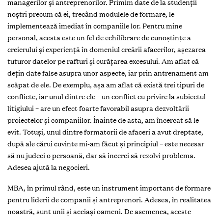
managerilor și antreprenorilor. Primim date de la studenţii
noștri precum că ei, trecând modulele de formare, le
implementează imediat în companiile lor. Pentru mine
personal, acesta este un fel de echilibrare de cunoștinţe a
creierului și experienţă în domeniul creării afacerilor, așezarea
tuturor datelor pe rafturi și curăţarea excesului. Am aflat că
deţin date false asupra unor aspecte, iar prin antrenament am
scăpat de ele. De exemplu, așa am aflat că există trei tipuri de
conflicte, iar unul dintre ele – un conflict cu privire la subiectul
litigiului – are un efect foarte favorabil asupra dezvoltării
proiectelor și companiilor. Înainte de asta, am încercat să le
evit. Totuși, unul dintre formatorii de afaceri a avut dreptate,
după ale cărui cuvinte mi-am făcut și principiul – este necesar
să nu judeci o persoană, dar să încerci să rezolvi problema.
Adesea ajută la negocieri.
MBA, în primul rând, este un instrument important de formare
pentru liderii de companii și antreprenori. Adesea, în realitatea
noastră, sunt unii și aceiași oameni. De asemenea, aceste