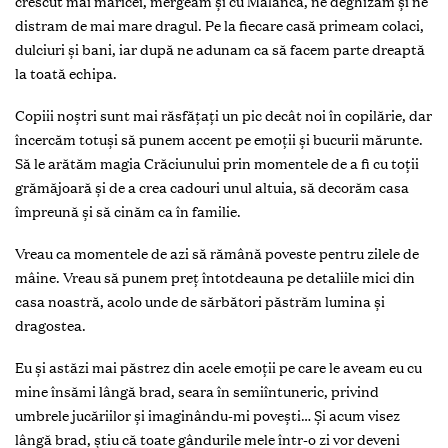
crescut mai măricei, mergeam și cu Malanca, ne deghizam și ne
distram de mai mare dragul. Pe la fiecare casă primeam colaci,
dulciuri și bani, iar după ne adunam ca să facem parte dreaptă
la toată echipa.
Copiii noștri sunt mai răsfăţaţi un pic decât noi în copilărie, dar
încercăm totuși să punem accent pe emoţii și bucurii mărunte.
Să le arătăm magia Crăciunului prin momentele de a fi cu toţii
grămăjoară și de a crea cadouri unul altuia, să decorăm casa
împreună și să cinăm ca în familie.
Vreau ca momentele de azi să rămână poveste pentru zilele de
mâine. Vreau să punem preţ întotdeauna pe detaliile mici din
casa noastră, acolo unde de sărbători păstrăm lumina și
dragostea.
Eu și astăzi mai păstrez din acele emoţii pe care le aveam eu cu
mine însămi lângă brad, seara în semiîntuneric, privind
umbrele jucăriilor și imaginându-mi povești… Și acum visez
lângă brad, știu că toate gândurile mele într-o zi vor deveni