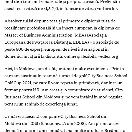
mod de a transmite materiale și propria carismă. Prefer să-i
ascult cu o viteză de x1,5-2,0, în funcţie de viteza vorbirii lor.
Absolventul își depune teza și primește o diplomă rusă de
recalificare profesională și un insert european la diploma de
Master of Business Administration (MBA) (Asociaţia
Europeană de Învăţare la Distanţă, EDLEA) – o asociaţie de
peste 800 de experţi europeni de nivel internaţional în
domeniul învăţării la distanţă, online și flexibilă »edlea.org
Aici, în Moldova, am desfășurat mai multe evenimente. Printre
care am susţinut în toamnă turneul de golf City Business School
Golf Cup 2021, pe care îl vom repeta în primăvară, dar într-un
format pentru HR. Am creat și o comunitate de studenţi, City
Business School din Moldova și ne vom întâlni în mod regulat
pentru un schimb de experienţă lunar.
Urmăresc această companie City Business School din
Moldova din 2015 (funcţionează din 2008). Am primit acces
demo. Tot aici mi-am cumpărat mai multe produse. Și când s-a