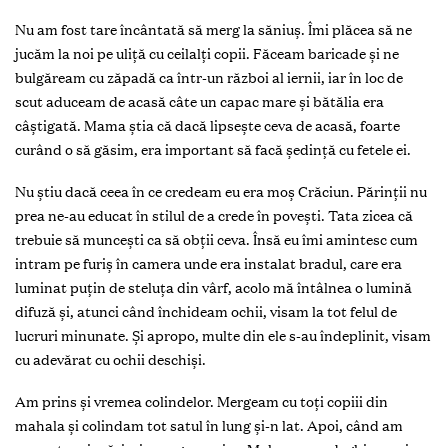
Nu am fost tare încântată să merg la săniuș. Îmi plăcea să ne
jucăm la noi pe uliţă cu ceilalţi copii. Făceam baricade și ne
bulgăream cu zăpadă ca într-un război al iernii, iar în loc de
scut aduceam de acasă câte un capac mare și bătălia era
câștigată. Mama știa că dacă lipsește ceva de acasă, foarte
curând o să găsim, era important să facă ședinţă cu fetele ei.
Nu știu dacă ceea în ce credeam eu era moș Crăciun. Părinţii nu
prea ne-au educat în stilul de a crede în povești. Tata zicea că
trebuie să muncești ca să obţii ceva. Însă eu îmi amintesc cum
intram pe furiș în camera unde era instalat bradul, care era
luminat puţin de steluţa din vârf, acolo mă întâlnea o lumină
difuză și, atunci când închideam ochii, visam la tot felul de
lucruri minunate. Și apropo, multe din ele s-au îndeplinit, visam
cu adevărat cu ochii deschiși.
Am prins și vremea colindelor. Mergeam cu toţi copiii din
mahala și colindam tot satul în lung și-n lat. Apoi, când am