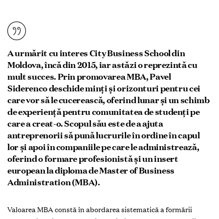
A urmărit cu interes City Business School din
Moldova, încă din 2015, iar astăzi o reprezintă cu
mult succes. Prin promovarea MBA, Pavel
Siderenco deschide minți și orizonturi pentru cei
care vor să le cucerească, oferind lunar și un schimb
de experiență pentru comunitatea de studenți pe
care a creat-o. Scopul său este de a ajuta
antreprenorii să pună lucrurile în ordine în capul
lor și apoi în companiile pe care le administrează,
oferind o formare profesionistă și un insert
european la diploma de Master of Business
Administration (MBA).
Valoarea MBA constă în abordarea sistematică a formării