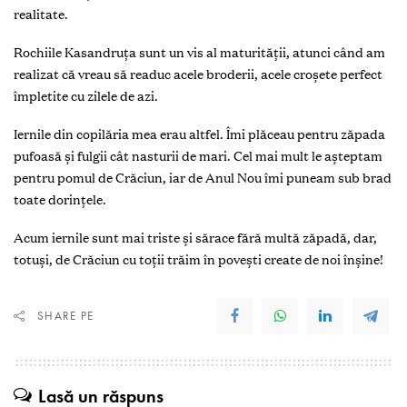
realitate.
Rochiile Kasandruţa sunt un vis al maturităţii, atunci când am
realizat că vreau să readuc acele broderii, acele croșete perfect
împletite cu zilele de azi.
Iernile din copilăria mea erau altfel. Îmi plăceau pentru zăpada
pufoasă și fulgii cât nasturii de mari. Cel mai mult le așteptam
pentru pomul de Crăciun, iar de Anul Nou îmi puneam sub brad
toate dorinţele.
Acum iernile sunt mai triste și sărace fără multă zăpadă, dar,
totuși, de Crăciun cu toţii trăim în povești create de noi înșine!
SHARE PE
Lasă un răspuns