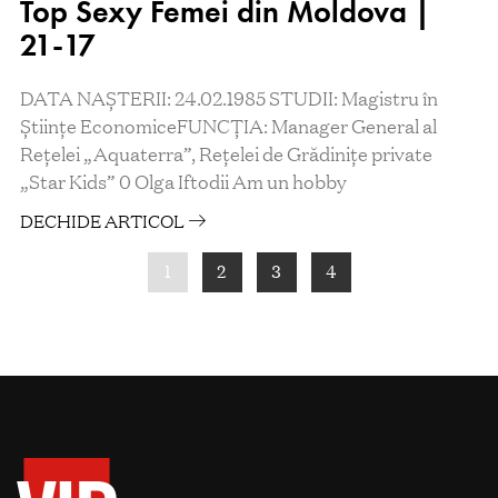
Top Sexy Femei din Moldova |
21-17
DATA NAȘTERII: 24.02.1985 STUDII: Magistru în
Științe EconomiceFUNCȚIA: Manager General al
Rețelei „Aquaterra”, Rețelei de Grădinițe private
„Star Kids” 0 Olga Iftodii Am un hobby
DECHIDE ARTICOL
1
2
3
4