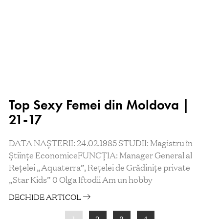
Top Sexy Femei din Moldova |
21-17
DATA NAȘTERII: 24.02.1985 STUDII: Magistru în
Științe EconomiceFUNCȚIA: Manager General al
Rețelei „Aquaterra”, Rețelei de Grădinițe private
„Star Kids” 0 Olga Iftodii Am un hobby
DECHIDE ARTICOL