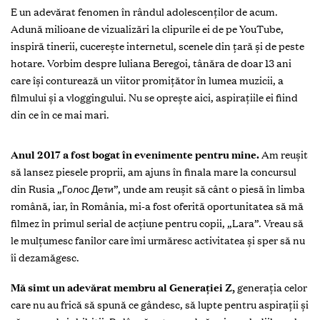
E un adevărat fenomen în rândul adolescenților de acum.
Adună milioane de vizualizări la clipurile ei de pe YouTube,
inspiră tinerii, cucerește internetul, scenele din țară și de peste
hotare. Vorbim despre Iuliana Beregoi, tânăra de doar 13 ani
care își conturează un viitor promițător în lumea muzicii, a
filmului și a vloggingului. Nu se oprește aici, aspirațiile ei fiind
din ce în ce mai mari.
A
nul 2017 a fost bogat în evenimente pentru mine.
Am reușit
să lansez piesele proprii, am ajuns în finala mare la concursul
din Rusia „Голос Дети”, unde am reușit să cânt o piesă în limba
română, iar, în România, mi-a fost oferită oportunitatea să mă
filmez în primul serial de acțiune pentru copii, „Lara”. Vreau să
le mulțumesc fanilor care îmi urmăresc activitatea și sper să nu
îi dezamăgesc.
Mă simt un adevărat membru al Generației Z,
generația celor
care nu au frică să spună ce gândesc, să lupte pentru aspirații și