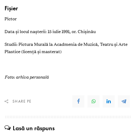
Fişier
Pictor
Data și locul naşterii: 15 iulie 1991, or. Chișinău
Studii: Pictura Murală la Acadmenia de Muzică, Teatru și Arte
Plastice (licență și masterat)
Foto: arhiva personală
SHARE PE
Lasă un răspuns