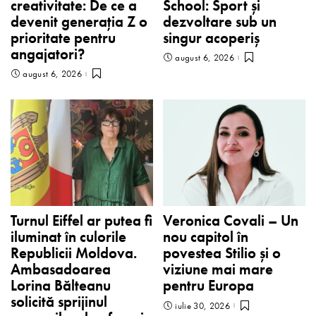
creativitate: De ce a
School: Sport și
devenit generația Z o
dezvoltare sub un
prioritate pentru
singur acoperiș
angajatori?
august 6, 2026
august 6, 2026
Turnul Eiffel ar putea fi
Veronica Covali – Un
iluminat în culorile
nou capitol în
Republicii Moldova.
povestea Stilio și o
Ambasadoarea
viziune mai mare
Lorina Bălteanu
pentru Europa
solicită sprijinul
iulie 30, 2026