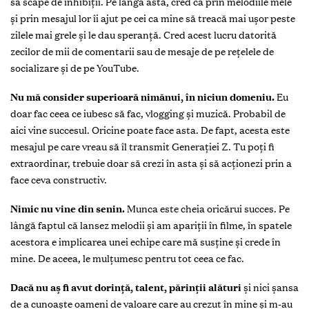
să scape de inhibiții. Pe lângă asta, cred că prin melodiile mele
și prin mesajul lor îi ajut pe cei ca mine să treacă mai ușor peste
zilele mai grele și le dau speranță. Cred acest lucru datorită
zecilor de mii de comentarii sau de mesaje de pe rețelele de
socializare şi de pe YouTube.
Nu mă consider superioară nimănui, în niciun domeniu.
Eu
doar fac ceea ce iubesc să fac, vlogging și muzică. Probabil de
aici vine succesul. Oricine poate face asta. De fapt, acesta este
mesajul pe care vreau să îl transmit Generației Z. Tu poți fi
extraordinar, trebuie doar să crezi în asta și să acționezi prin a
face ceva constructiv.
Nimic nu vine din senin.
Munca este cheia oricărui succes. Pe
lângă faptul că lansez melodii și am apariții în filme, în spatele
acestora e implicarea unei echipe care mă susține și crede în
mine. De aceea, le mulțumesc pentru tot ceea ce fac.
Dacă nu aș fi avut dorință, talent, părinții alături
și nici șansa
de a cunoaște oameni de valoare care au crezut în mine și m-au