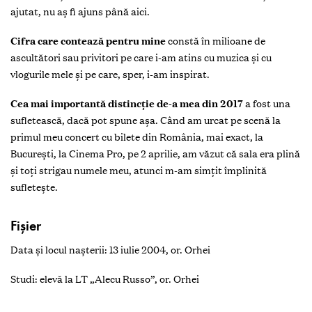
ajutat, nu aș fi ajuns până aici.
Cifra care contează pentru mine
constă în milioane de
ascultători sau privitori pe care i-am atins cu muzica și cu
vlogurile mele și pe care, sper, i-am inspirat.
Cea mai importantă distincție de-a mea din 2017
a fost una
sufletească, dacă pot spune așa. Când am urcat pe scenă la
primul meu concert cu bilete din România, mai exact, la
București, la Cinema Pro, pe 2 aprilie, am văzut că sala era plină
și toți strigau numele meu, atunci m-am simțit împlinită
sufletește.
Fişier
Data şi locul naşterii: 13 iulie 2004, or. Orhei
Studi: elevă la LT „Alecu Russo”, or. Orhei