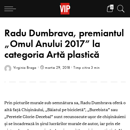
0
Radu Dumbrava, premiantul
„Omul Anului 2017” la
categoria Artă plastică
Virginia Braga
martie 29, 2018
Timp citire 3 min
Prin picturile murale sub semnătura sa, Radu Dumbrava oferă o
altă faţă Chişinăului, „Băiatul pe bicicletă”, „Burebista” sau
„Peretele Glorie-Decebal” sunt recunoscute uşor de chişinăuieni
şi se încadrează în şirul lucrărilor murale de autor, iar prin ele