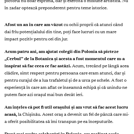
pictorul nu doar exprimă, dar şi exercită o misiune artistică. Nu
în zadar optează preponderent pentru teme istorice.
A
fost un an în care am văzut
cu ochii proprii că atunci când
dai frîu potenţialului din tine, poţi face lucruri cu un mare
impact pozitiv pentru cei din jur.
Acum patru ani, am ajutat colegii din Polonia să picteze
„Cerbul” de la Botanica şi acesta a fost momentul care m-a
inspirat să fac ceea ce fac astăzi.
Acum, trecând pe lângă acea
clădire, simt respect pentru persoana care eram atunci, dar şi
pentru curajul de a lua trafaletul şi de a urca pe schele. A fost o
experienţă în care am aflat ce înseamnă echipă şi că unindu-ne
putem face azi oraşul mai bun decât ieri.
Am înţeles că pot fi util oraşului şi am vrut să fac acest lucru
acasă,
la Chişinău. Acest oraş a devenit un fel de pânză care mi-
a oferit posibilitatea să îmi transpun pe ea începuturile.
După mai multe colaborări în Polonia, am realizat acolo