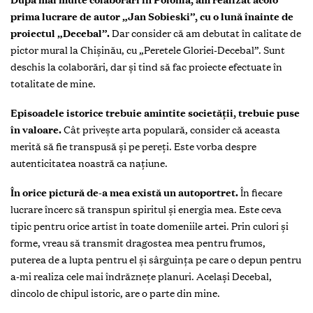
prima lucrare de autor „Jan Sobieski”, cu o lună înainte de
proiectul „Decebal”.
Dar consider că am debutat în calitate de
pictor mural la Chişinău, cu „Peretele Gloriei-Decebal”. Sunt
deschis la colaborări, dar şi tind să fac proiecte efectuate în
totalitate de mine.
Episoadele istorice trebuie amintite societăţii, trebuie puse
în valoare.
Cât priveşte arta populară, consider că aceasta
merită să fie transpusă şi pe pereţi. Este vorba despre
autenticitatea noastră ca naţiune.
În orice pictură de-a mea există un autoportret.
În fiecare
lucrare încerc să transpun spiritul şi energia mea. Este ceva
tipic pentru orice artist în toate domeniile artei. Prin culori şi
forme, vreau să transmit dragostea mea pentru frumos,
puterea de a lupta pentru el şi sârguinţa pe care o depun pentru
a-mi realiza cele mai îndrăzneţe planuri. Acelaşi Decebal,
dincolo de chipul istoric, are o parte din mine.