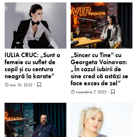
IULIA CRUC: „Sunt o
„Sincer cu Tine” cu
femeie cu suflet de
Georgeta Voinovan:
copil și cu centura
„În cazul iubirii de
neagră la karate”
sine cred că astăzi se
face exces de zel”
mai 10, 2023
noiembrie 7, 2022