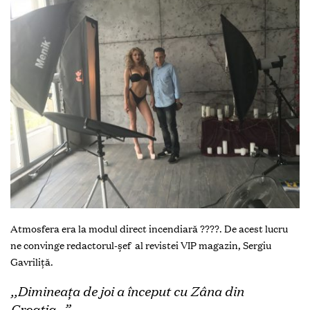
Atmosfera era la modul direct incendiară ????. De acest lucru
ne convinge redactorul-șef al revistei VIP magazin, Sergiu
Gavriliță.
,,Dimineața de joi a început cu Zâna din
Croația…”