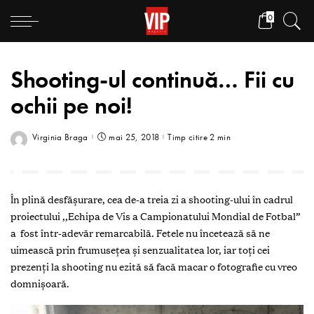
0
Shooting-ul continuă… Fii cu
ochii pe noi!
Virginia Braga
mai 25, 2018
Timp citire 2 min
În plină desfășurare, cea de-a treia zi a shooting-ului în cadrul
proiectului ,,Echipa de Vis a Campionatului Mondial de Fotbal”
a fost într-adevăr remarcabilă. Fetele nu încetează să ne
uimească prin frumusețea și senzualitatea lor, iar toți cei
prezenți la shooting nu ezită să facă macar o fotografie cu vreo
domnișoară.