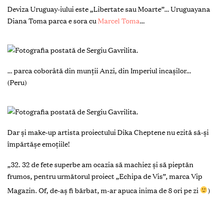
Deviza Uruguay-iului este „Libertate sau Moarte”… Uruguayana
Diana Toma parca e sora cu
Marcel Toma
…
… parca coborâtă din munții Anzi, din Imperiul incașilor…
(Peru)
Dar și make-up artista proiectului Dika Cheptene nu ezită să-și
împărtășe emoțiile!
„32. 32 de fete superbe am ocazia să machiez și să pieptăn
frumos, pentru următorul proiect „Echipa de Vis”, marca Vip
Magazin. Of, de-aș fi bărbat, m-ar apuca inima de 8 ori pe zi
)
Stay tuned!
#makeupstudiobydikacheptin
e
#vipmagazin
#echipadevis