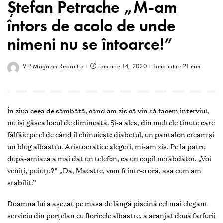
Ștefan Petrache „M-am
întors de acolo de unde
nimeni nu se întoarce!”
VIP Magazin Redactia
ianuarie 14, 2020
Timp citire 21 min
În ziua ceea de sâmbătă, când am zis că vin să facem interviul,
nu îşi găsea locul de dimineaţă. Şi-a ales, din multele ţinute care
fâlfâie pe el de când îl chinuieşte diabetul, un pantalon cream şi
un blug albastru. Aristocratice alegeri, mi-am zis. Pe la patru
după-amiaza a mai dat un telefon, ca un copil nerăbdător. „Voi
veniţi, puiuţu?” „Da, Maestre, vom fi într-o oră, aşa cum am
stabilit.”
Doamna lui a aşezat pe masa de lângă piscină cel mai elegant
serviciu din porţelan cu floricele albastre, a aranjat două farfurii