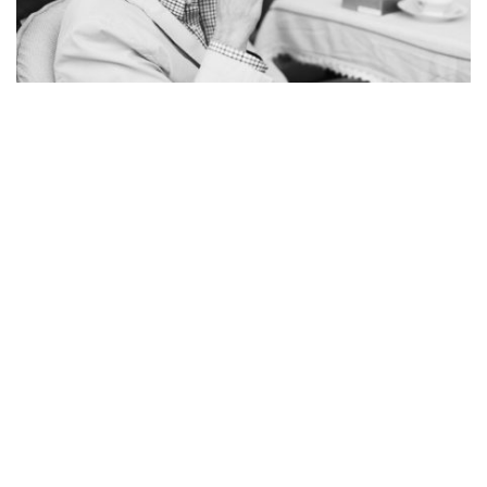
Emoții
Cu două ore înainte de sosirea voastră, mă bărbieream, mă
puneam la punct, mă gândeam ce să îmbrac. Dorinţa mea de
azi a fost să asortez cât mai inspirat cămaşa cu pantalonii. Îmi
place tot, absolut tot ce e frumos. Şi cerul, şi o frunză, și praful
de pe mobilă. Am impresia că acest praf îți dă senzație că ești,
că exiști. E viu, e firesc. Categoric, nu îmi plac artificiile.
Mi-am petrecut ultimii ani mai mult în ședințe de judecată. În
toți acești 12 ani, soția mea sărea în sus că am câștigat, suna la
toată lumea de pe pământ și… iată! Stăm cu botișorul de
gărdișor. Pot rămâne fără casa din cauza unei hârtii, dar sunt