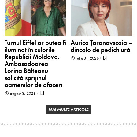
Turnul Eiffel ar putea fi
Aurica Țaranovscaia –
iluminat în culorile
dincolo de pedichiură
Republicii Moldova.
iulie 31, 2026
Ambasadoarea
Lorina Bălteanu
solicită sprijinul
oamenilor de afaceri
august 3, 2026
MAI MULTE ARTICOLE