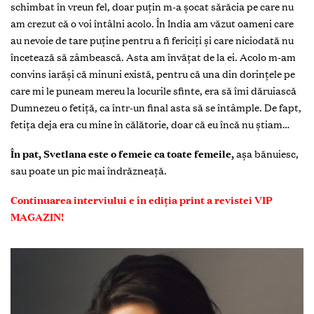
schimbat în vreun fel, doar puțin m-a șocat sărăcia pe care nu
am crezut că o voi întâlni acolo. În India am văzut oameni care
au nevoie de tare puține pentru a fi fericiţi și care niciodată nu
încetează să zâmbească. Asta am învățat de la ei. Acolo m-am
convins iarăși că minuni există, pentru că una din dorințele pe
care mi le puneam mereu la locurile sfinte, era să îmi dăruiască
Dumnezeu o fetiță, ca într-un final asta să se întâmple. De fapt,
fetița deja era cu mine în călătorie, doar că eu încă nu ştiam…
În pat,
Svetlana este o femeie ca toate femeile,
aşa bănuiesc,
sau poate un pic mai îndrăzneață.
Continuarea interviului e în ediția print a revistei VIP
MAGAZIN!