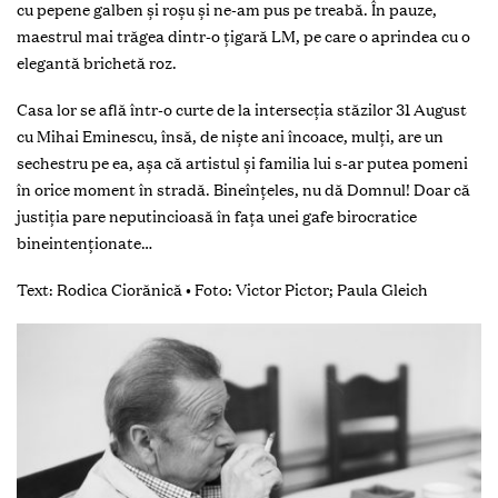
cu pepene galben şi roşu şi ne-am pus pe treabă. În pauze,
maestrul mai trăgea dintr-o ţigară LM, pe care o aprindea cu o
elegantă brichetă roz.
Casa lor se află într-o curte de la intersecţia stăzilor 31 August
cu Mihai Eminescu, însă, de nişte ani încoace, mulţi, are un
sechestru pe ea, aşa că artistul şi familia lui s-ar putea pomeni
în orice moment în stradă. Bineînţeles, nu dă Domnul! Doar că
justiţia pare neputincioasă în faţa unei gafe birocratice
bineintenţionate…
Text: Rodica Ciorănică • Foto: Victor Pictor; Paula Gleich