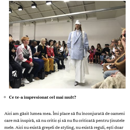
Ce te-a impresionat cel mai mult?
Aici am găsit lumea mea. Îmi place să fiu înconjurată de oameni
care mă inspiră, să nu critic şi să nu fiu criticată pentru ţinutele
mele. Aici nu există greşeli de styling, nu există reguli, eşti doar