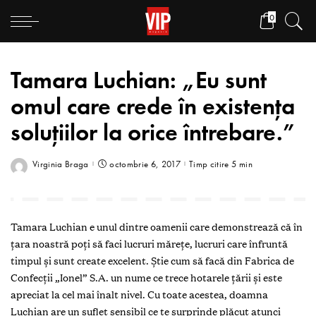
0
Tamara Luchian: „Eu sunt
omul care crede în existenţa
soluţiilor la orice întrebare.”
Virginia Braga
octombrie 6, 2017
Timp citire 5 min
Tamara Luchian e unul dintre oamenii care demonstrează că în
ţara noastră poţi să faci lucruri măreţe, lucruri care înfruntă
timpul şi sunt create excelent. Ştie cum să facă din Fabrica de
Confecţii „Ionel” S.A. un nume ce trece hotarele ţării şi este
apreciat la cel mai înalt nivel. Cu toate acestea, doamna
Luchian are un suflet sensibil ce te surprinde plăcut atunci