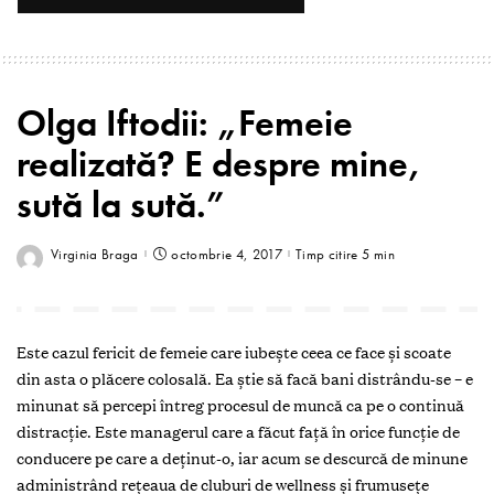
Olga Iftodii: „Femeie
realizată? E despre mine,
sută la sută.”
Virginia Braga
octombrie 4, 2017
Timp citire 5 min
Este cazul fericit de femeie care iubeşte ceea ce face şi scoate
din asta o plăcere colosală. Ea ştie să facă bani distrându-se – e
minunat să percepi întreg procesul de muncă ca pe o continuă
distracţie. Este managerul care a făcut faţă în orice funcție de
conducere pe care a deţinut-o, iar acum se descurcă de minune
administrând reţeaua de cluburi de wellness şi frumusețe