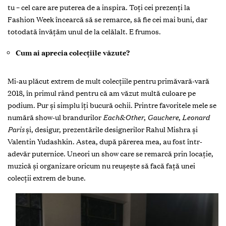
tu – cel care are puterea de a inspira. Toţi cei prezenţi la
Fashion Week încearcă să se remarce, să fie cei mai buni, dar
totodată învăţăm unul de la celălalt. E frumos.
Cum ai aprecia colecţiile văzute?
Mi-au plăcut extrem de mult colecţiile pentru primăvară-vară
2018, în primul rând pentru că am văzut multă culoare pe
podium. Pur şi simplu îţi bucură ochii. Printre favoritele mele se
numără show-ul brandurilor
Each&Other
,
Gauchere
,
Leonard
Paris
şi, desigur, prezentările designerilor Rahul Mishra şi
Valentin Yudashkin. Astea, după părerea mea, au fost într-
adevăr puternice. Uneori un show care se remarcă prin locaţie,
muzică şi organizare oricum nu reuşeşte să facă faţă unei
colecţii extrem de bune.