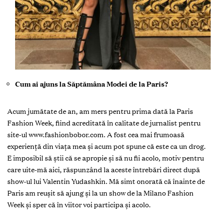
Cum ai ajuns la Săptămâna Modei de la Paris?
Acum jumătate de an, am mers pentru prima dată la Paris
Fashion Week, fiind acreditată în calitate de jurnalist pentru
site-ul www.fashionbobor.com. A fost cea mai frumoasă
experienţă din viaţa mea şi acum pot spune că este ca un drog.
E imposibil să ştii că se apropie şi să nu fii acolo, motiv pentru
care uite-mă aici, răspunzând la aceste întrebări direct după
show-ul lui Valentin Yudashkin. Mă simt onorată că înainte de
Paris am reuşit să ajung şi la un show de la Milano Fashion
Week şi sper că în viitor voi participa şi acolo.