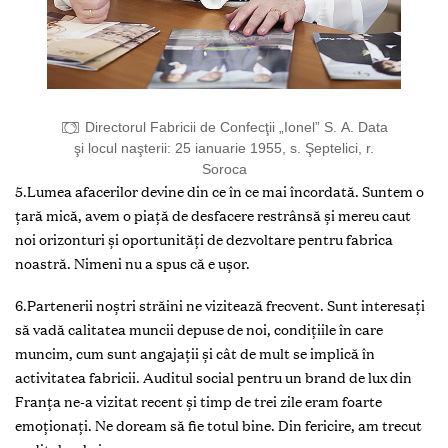
Directorul Fabricii de Confecţii „Ionel” S. A. Data
şi locul naşterii: 25 ianuarie 1955, s. Şeptelici, r.
Soroca
5.Lumea afacerilor devine din ce în ce mai încordată. Suntem o
ţară mică, avem o piaţă de desfacere restrânsă şi mereu caut
noi orizonturi şi oportunităţi de dezvoltare pentru fabrica
noastră. Nimeni nu a spus că e uşor.
6.Partenerii noştri străini ne vizitează frecvent. Sunt interesaţi
să vadă calitatea muncii depuse de noi, condiţiile în care
muncim, cum sunt angajaţii şi cât de mult se implică în
activitatea fabricii. Auditul social pentru un brand de lux din
Franţa ne-a vizitat recent şi timp de trei zile eram foarte
emoţionaţi. Ne doream să fie totul bine. Din fericire, am trecut