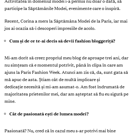
Activitatea în domeniul modei i-a permis nu doar o dată, să
participe la Săptămânile Modei, evenimente care o inspiră.
Recent, Corina a mers la Săptămâna Modei de la Paris, iar mai
jos ai ocazia să-i descoperi impresiile de acolo.
Cum şi de ce te-ai decis să devii fashion bloggeriţă?
Mi-am dorit să creez propriul meu blog de aproape trei ani, dar
nu simţeam că e momentul potrivit, până în clipa în care am
ajuns la Paris Fashion Week. Atunci am zis că, da, sunt gata să
mă apuc de asta. Ştiam cât de multă implicare şi
dedicație necesită şi mi-am asumat-o. Am fost îndrumată de
majoritatea prietenilor mei, dar am aşteptat să fiu eu sigură pe
mine.
Cât de pasionată eşti de lumea modei?
Pasionată? Nu, cred că în cazul meu s-ar potrivi mai bine