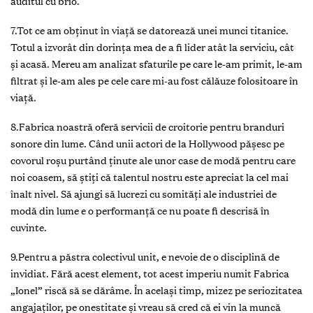
auditul cu brio.
7.Tot ce am obţinut în viaţă se datorează unei munci titanice.
Totul a izvorât din dorinţa mea de a fi lider atât la serviciu, cât
şi acasă. Mereu am analizat sfaturile pe care le-am primit, le-am
filtrat şi le-am ales pe cele care mi-au fost călăuze folositoare în
viaţă.
8.Fabrica noastră oferă servicii de croitorie pentru branduri
sonore din lume. Când unii actori de la Hollywood păşesc pe
covorul roşu purtând ţinute ale unor case de modă pentru care
noi coasem, să ştiţi că talentul nostru este apreciat la cel mai
înalt nivel. Să ajungi să lucrezi cu somităţi ale industriei de
modă din lume e o performanţă ce nu poate fi descrisă în
cuvinte.
9.Pentru a păstra colectivul unit, e nevoie de o disciplină de
invidiat. Fără acest element, tot acest imperiu numit Fabrica
„Ionel” riscă să se dărâme. În acelaşi timp, mizez pe seriozitatea
angajaţilor, pe onestitate şi vreau să cred că ei vin la muncă