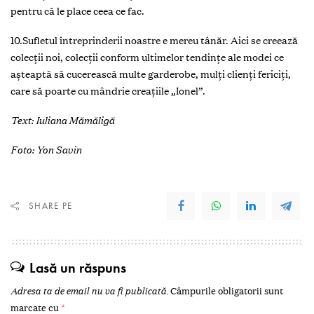
pentru că le place ceea ce fac.
10.Sufletul întreprinderii noastre e mereu tânăr. Aici se creează
colecţii noi, colecţii conform ultimelor tendinţe ale modei ce
aşteaptă să cucerească multe garderobe, mulţi clienţi fericiţi,
care să poarte cu mândrie creaţiile „Ionel”.
Text: Iuliana Mămăligă
Foto: Yon Savin
SHARE PE
Lasă un răspuns
Adresa ta de email nu va fi publicată.
Câmpurile obligatorii sunt
marcate cu
*