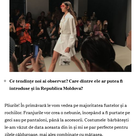
Ce tendinţe noi ai observat? Care dintre ele ar putea fi
introduse şi în Republica Moldova?
Pliurile! În primăvară le vom vedea pe majoritatea fustelor şi a
rochiilor. Franjurile vor crea o nebunie, începând a fi purtate pe
geci sau pe pantaloni, până la accesorii. Costumele bărbăteşti
le-am văzut de data aceasta din in şi mi se par perfecte pentru
zilele călduroase, mai ales combinate cu mătasea.