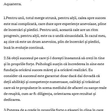
Aquaterra.
1.Pentru unii, totul merge strună, pentru alții, calea spre succes
este mai complicată, care duce spre experiențe anevoiase, pline
de încercări și piedici. Pentru unii, această cale are un ritm
progresiv, pentru alţii, este ca o undă sinusoidală. În cazul meu,
aş zice că este un drum anevoios, plin de încercări și piedici,
însă în evoluție continuă.
2.Să obţii succesul pe care ți-l dorești înseamnă să crezi în tine
și în propriile forţe. Psihologii susțin că încrederea în sine este
fundația oricărui succes măreț și a oricărei realizări. Eu
consider că succesul este garantat doar dacă dai dovadă că
deții abilități și competențe numeroase, calități și trăsături
care să te propulseze în scena mediului de afaceri cu sanșe reale
de reușită, cum ar fi: diligența, orientarea spre rezultat și
dedicarea.
3.Puterea de a crede în propriile forțe o găsești în clipa în care