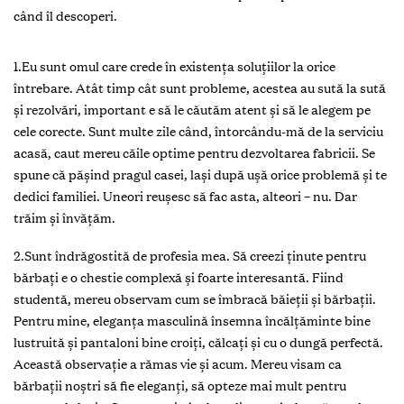
când îl descoperi.
1.Eu sunt omul care crede în existenţa soluţiilor la orice
întrebare. Atât timp cât sunt probleme, acestea au sută la sută
şi rezolvări, important e să le căutăm atent şi să le alegem pe
cele corecte. Sunt multe zile când, întorcându-mă de la serviciu
acasă, caut mereu căile optime pentru dezvoltarea fabricii. Se
spune că păşind pragul casei, laşi după uşă orice problemă şi te
dedici familiei. Uneori reuşesc să fac asta, alteori – nu. Dar
trăim şi învăţăm.
2.Sunt îndrăgostită de profesia mea. Să creezi ţinute pentru
bărbaţi e o chestie complexă şi foarte interesantă. Fiind
studentă, mereu observam cum se îmbracă băieții şi bărbații.
Pentru mine, eleganţa masculină însemna încălţăminte bine
lustruită şi pantaloni bine croiţi, călcaţi şi cu o dungă perfectă.
Această observaţie a rămas vie şi acum. Mereu visam ca
bărbaţii noştri să fie eleganţi, să opteze mai mult pentru