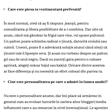
Care este piesa ta vestimentară preferată?
În mod normal, cred că aş fi răspuns jeanşii, pentru
comoditatea şi libera posibilitate de a-i combina. Dar uite că
acum, când mă gândesc la frigul care vine, voi spune paltonul.
Un palton poate schimba radical o ţinută, datorită croiului sau
culorii. Uneori, poate fi o adevărată soluţie atunci când simţi că
ţinutei tale îi lipseşte ceva. Şi acum nu vorbesc despre un palton
gri sau de unul negru. Dacă nu sunteţi gata pentru o culoare
aprinsă, alegeţi măcar bejul sau kakiul. Oricare dintre acestea
ar face diferenţa şi nu necesită un efort colosal din partea ta.
Cine este personalitatea pe care o admiri în lumea modei?
Nu este o personalitate anume, dar îmi place să urmăresc în
general cum au evoluat lucrurile în cariera altor bloggeri/media
influenceri care s-au remarcat la nivel internaţional. Le apreciez