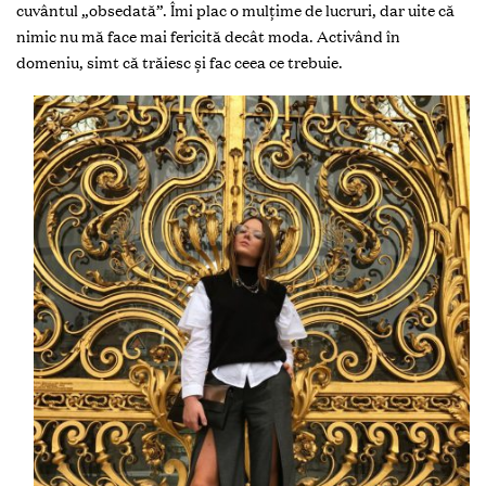
cuvântul „obsedată”. Îmi plac o mulţime de lucruri, dar uite că
nimic nu mă face mai fericită decât moda. Activând în
domeniu, simt că trăiesc şi fac ceea ce trebuie.