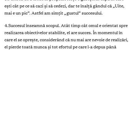
ești cât pe ce să cazi şi să cedezi, dar te înalță gândul că „Uite,
mai e un pic”. Astfel am simțit „gustul” succesului.
4.Succesul înseamnă scopul. Atât timp cât omul e orientat spre
realizarea obiectivelor stabilite, el are succes. În momentul în
care el se opreşte, considerând că nu mai are nevoie de realizări,
el pierde toată munca și tot efortul pe care l-a depus până
acum.