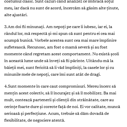
costumul clasic. Sunt cazuri când analizez ce îmbracă soţul
meu, iar dacă nu sunt de acord, încercăm să găsim alte ţinute,
alte ajustări.
3.Am doi fii minunaţi. Am nepoţi pe care îi iubesc, iar ei, la
rândul lor, mă respectă şi-mi spun că sunt pentru ei cea mai
scumpă bunică. Vorbele acestea sunt cea mai mare împlinire
sufletească. Recunosc, am fost o mamă severă şi au fost
momente când regretam acest comportament. Nu există şcoli
în această lume unde să înveţi să fii părinte. Uitându-mă la
băieţii mei, sunt fericită să îi văd împliniţi, la casele lor şi cu
minunile mele de nepoţi, care îmi sunt atât de dragi.
4.Sunt momente în care caut compromisuri. Mereu încerc să
menţin acest colectiv, să îl încurajez şi să îl mobilizez. Ba mai
mult, contează partenerii şi clienţii din străinătate, care au
cerinţe foarte dure şi corecte față de noi. Ei vor calitate, muncă
serioasă şi perfecţiune. Acum, trebuie să dăm dovadă de
flexibilitate, de negociere atentă.