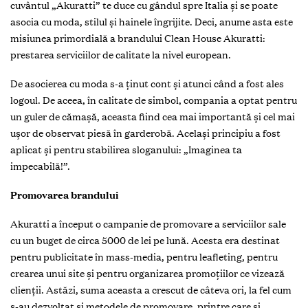
cuvântul „Akuratti” te duce cu gândul spre Italia și se poate
asocia cu moda, stilul și hainele îngrijite. Deci, anume asta este
misiunea primordială a brandului Clean House Akuratti:
prestarea serviciilor de calitate la nivel european.
De asocierea cu moda s-a ținut cont și atunci când a fost ales
logoul. De aceea, în calitate de simbol, compania a optat pentru
un guler de cămașă, aceasta fiind cea mai importantă și cel mai
ușor de observat piesă în garderobă. Același principiu a fost
aplicat și pentru stabilirea sloganului: „Imaginea ta
impecabilă!”.
Promovarea brandului
Akuratti a început o campanie de promovare a serviciilor sale
cu un buget de circa 5000 de lei pe lună. Acesta era destinat
pentru publicitate în mass-media, pentru leafleting, pentru
crearea unui site și pentru organizarea promoțiilor ce vizează
clienții. Astăzi, suma aceasta a crescut de câteva ori, la fel cum
s-au dezvoltat și metodele de promovare, printre care și