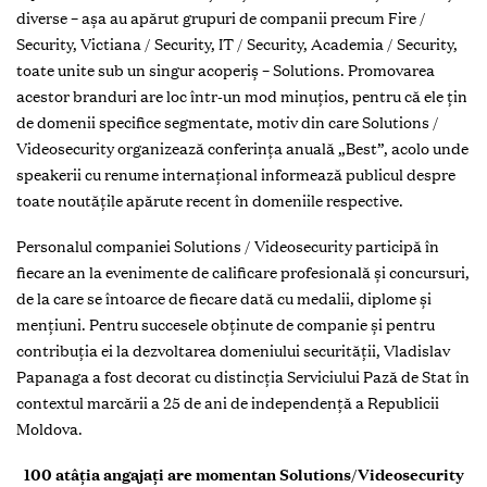
diverse – aşa au apărut grupuri de companii precum Fire /
Security, Victiana / Security, IT / Security, Academia / Security,
toate unite sub un singur acoperiş – Solutions. Promovarea
acestor branduri are loc într-un mod minuţios, pentru că ele ţin
de domenii specifice segmentate, motiv din care Solutions /
Videosecurity organizează conferinţa anuală „Best”, acolo unde
speakerii cu renume internaţional informează publicul despre
toate noutăţile apărute recent în domeniile respective.
Personalul companiei Solutions / Video­security participă în
fiecare an la evenimente de calificare profesională şi concursuri,
de la care se întoarce de fiecare dată cu medalii, diplome şi
menţiuni. Pentru succesele obţinute de companie şi pentru
contribuţia ei la dezvoltarea domeniului securităţii, Vladislav
Papanaga a fost decorat cu distincţia Serviciului Pază de Stat în
contextul marcării a 25 de ani de independenţă a Republicii
Moldova.
100 atâţia angajaţi are momentan Solutions/Videosecurity