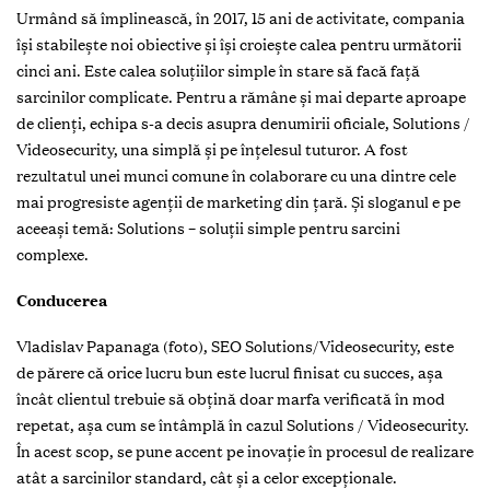
Urmând să împlinească, în 2017, 15 ani de activitate, compania
își stabileşte noi obiective şi îşi croieşte calea pentru următorii
cinci ani. Este calea soluţiilor simple în stare să facă faţă
sarcinilor complicate. Pentru a rămâne şi mai departe aproape
de clienţi, echipa s-a decis asupra denumirii oficiale, Solutions /
Videosecurity, una simplă şi pe înţelesul tuturor. A fost
rezultatul unei munci comune în colaborare cu una dintre cele
mai progresiste agenţii de marketing din ţară. Şi sloganul e pe
aceeaşi temă: Solutions – soluţii simple pentru sarcini
complexe.
Conducerea
Vladislav Papanaga (foto), SEO Solutions/Videosecurity, este
de părere că orice lucru bun este lucrul finisat cu succes, așa
încât clientul trebuie să obțină doar marfa verificată în mod
repetat, aşa cum se întâmplă în cazul Solutions / Videosecurity.
În acest scop, se pune accent pe inovație în procesul de realizare
atât a sarcinilor standard, cât și a celor excepționale.