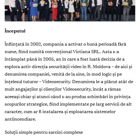
Începutul
Înfiinţată în 2002, compania a activat o bună perioadă fără
nume, fiind numită convenţional Victiana SRL. Asta s-a
întâmplat până în 2005, an în care a fost luată decizia de a
explora activ direcţia securităţii video în R. Moldova – de aici şi
denumirea companiei, venită de la sine, în mod logic şi pe
înţelesul tuturor – Videosecurity. Denumirea le-a plăcut atât de
mult angajaţilor şi clienţilor Videosecurity, încât a rămas
aceeaşi chiar şi atunci când s-au produs schimbări în privința
scopurilor strategice, fiind implementate pe larg servicii de alt
caracter, cum ar fi instalarea şi exploatarea sistemelor
antiincendiare.
Soluţii simple pentru sarcini complexe