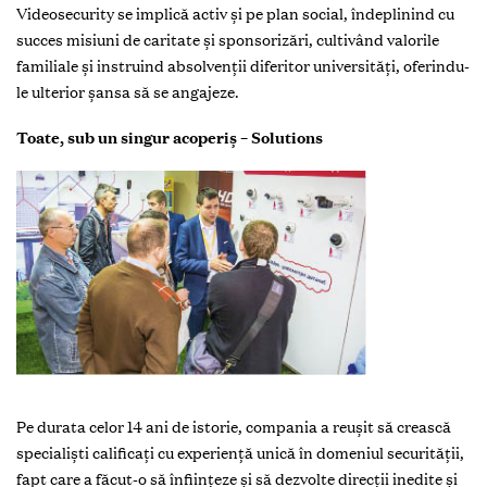
Videosecurity se implică activ și pe plan social, îndeplinind cu
succes misiuni de caritate şi sponsorizări, cultivând valorile
familiale şi instruind absolvenții diferitor universități, oferindu-
le ulterior șansa să se angajeze.
Toate, sub un singur acoperiş – Solutions
Pe durata celor 14 ani de istorie, compania a reuşit să crească
specialişti calificaţi cu experienţă unică în domeniul securităţii,
fapt care a făcut-o să înfiinţeze şi să dezvolte direcţii inedite şi