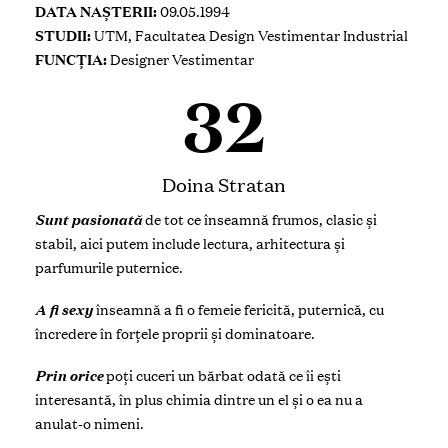
DATA NAȘTERII:
09.05.1994
STUDII:
UTM, Facultatea Design Vestimentar Industrial
FUNCȚIA:
Designer Vestimentar
32
Doina Stratan
Sunt pasionată
de tot ce înseamnă frumos, clasic și
stabil, aici putem include lectura, arhitectura și
parfumurile puternice.
A fi sexy
înseamnă a fi o femeie fericită, puternică, cu
încredere în forțele proprii și dominatoare.
Prin orice
poți cuceri
un bărbat
odată ce îi ești
interesantă, în plus chimia dintre un el și o ea nu a
anulat-o nimeni.