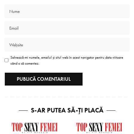
Salvează-mi numele, emailul și situl web în acest navigator pentru data viitoare
când o să comentez.
S-AR PUTEA SĂ-ȚI PLACĂ