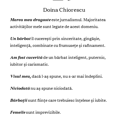
Doina Chiorescu
Marea mea dragoste
este jurnalismul. Majoritatea
activităților mele sunt legate de acest domeniu.
Un bărbat
îl cucerești prin sinceritate, gingășie,
inteligență, combinate cu frumusețe și rafinament.
Am fost cucerită
de un bărbat inteligent, puternic,
iubitor și carismatic.
Visul meu,
dacă l-aș spune, nu s-ar mai îndeplini.
Niciodată
nu aș spune niciodată.
Bărbații
sunt ființe care trebuiesc înțelese și iubite.
Femeile
sunt imprevizibile.