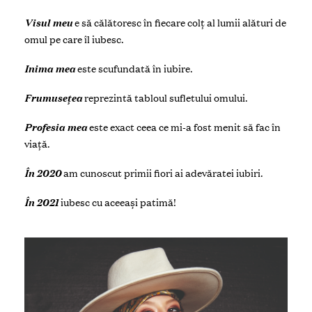
Visul meu
e să călătoresc în fiecare colț al lumii alături de
omul pe care îl iubesc.
Inima mea
este scufundată în iubire.
Frumusețea
reprezintă tabloul sufletului omului.
Profesia mea
este exact ceea ce mi-a fost menit să fac în
viață.
În 2020
am
cunoscut primii fiori ai adevăratei iubiri.
În 2021
iubesc cu aceeași patimă!