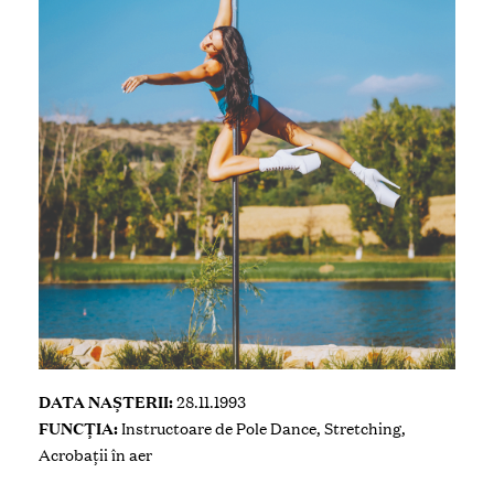
DATA NAȘTERII:
28.11.1993
FUNCȚIA:
Instructoare de Pole Dance, Stretching,
Acrobații în aer