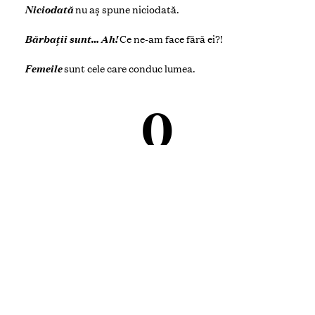
FUNCȚIA:
Office Manager
0
Adela Prisăcari
Ador
călătoriile
și aventurile, cu acel vibe de nou!
O femeie
sexy
nu devine, așa se naște. Sexualitatea
izvorăște din acea sclipire din ochi, din încrederea în sine
și pofta de viață.
Poți cuceri un bărbat
prin a nu purta „măști”, ci să-i
arăți adevărata ta personalitate.
Pe mine mă poate cuceri
puterea lui care este cuvântul:
zis și făcut.
Visul meu
este să descopăr fiecare colț al lumii.