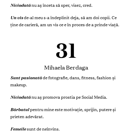
Niciodată
nu aș înceta să sper, visez, cred.
Un vis
de-al meu
s-a îndeplinit deja, să am doi copii. Ce
ține de carieră, am un vis ce e în proces de a prinde viață.
31
Mihaela Berdaga
Sunt pasionată
de fotografie, dans, fitness, fashion şi
makeup.
Niciodată
nu aș promova prostia pe Social Media.
Bărbatul
pentru mine
este motivație, sprijin, putere şi
prieten adevărat.
Femeile
sunt de neînvins.