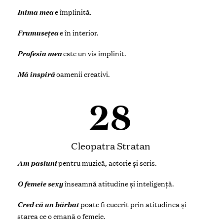
Inima mea
e împlinită.
Frumusețea
e în interior.
Profesia mea
este un vis implinit.
Mă inspiră
oamenii creativi.
28
Cleopatra Stratan
Am pasiuni
pentru muzică, actorie și scris.
O femeie
sexy
înseamnă atitudine și inteligență.
Cred că un bărbat
poate fi cucerit prin atitudinea și
starea ce o emană o femeie.