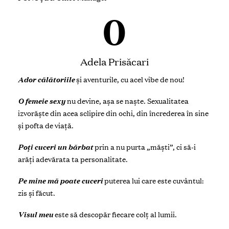
DATA NAȘTERII:
09.08.1992
STUDII:
ASEM, Facultatea Business și Administrarea
Afacerilor