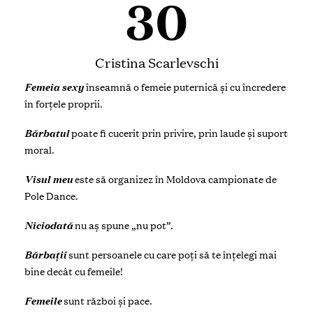
30
Cristina Scarlevschi
Femeia sexy
înseamnă o femeie puternică și cu încredere
în forțele proprii.
Bărbatul
poate fi cucerit prin privire, prin laude și suport
moral.
Visul meu
este să organizez în Moldova campionate de
Pole Dance.
Niciodată
nu aș spune „nu pot”.
Bărbații
sunt persoanele cu care poți să te înțelegi mai
bine decât cu femeile!
Femeile
sunt război și pace.