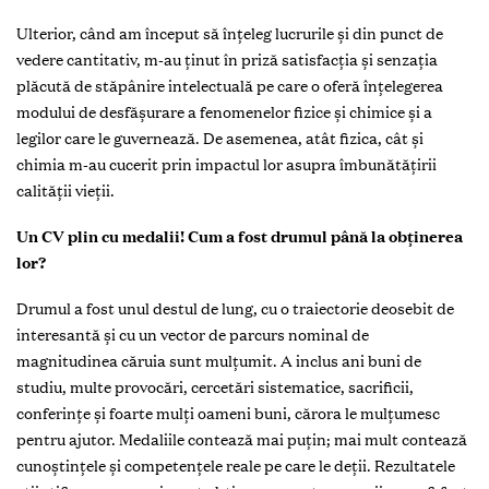
Ulterior, când am început să înțeleg lucrurile și din punct de
vedere cantitativ, m-au ținut în priză satisfacția și senzația
plăcută de stăpânire intelectuală pe care o oferă înțelegerea
modului de desfășurare a fenomenelor fizice și chimice și a
legilor care le guvernează. De asemenea, atât fizica, cât și
chimia m-au cucerit prin impactul lor asupra îmbunătățirii
calității vieții.
Un CV plin cu medalii! Cum a fost drumul până la obținerea
lor?
Drumul a fost unul destul de lung, cu o traiectorie deosebit de
interesantă și cu un vector de parcurs nominal de
magnitudinea căruia sunt mulțumit. A inclus ani buni de
studiu, multe provocări, cercetări sistematice, sacrificii,
conferințe și foarte mulți oameni buni, cărora le mulțumesc
pentru ajutor. Medaliile contează mai puțin; mai mult contează
cunoștințele și competențele reale pe care le deții. Rezultatele