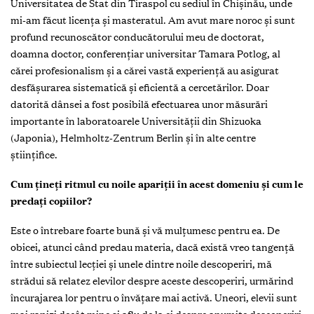
Universitatea de Stat din Tiraspol cu sediul în Chișinău, unde
mi-am făcut licența și masteratul. Am avut mare noroc și sunt
profund recunoscător conducătorului meu de doctorat,
doamna doctor, conferențiar universitar Tamara Potlog, al
cărei profesionalism și a cărei vastă experiență au asigurat
desfășurarea sistematică și eficientă a cercetărilor. Doar
datorită dânsei a fost posibilă efectuarea unor măsurări
importante în laboratoarele Universității din Shizuoka
(Japonia), Helmholtz-Zentrum Berlin și în alte centre
științifice.
Cum țineți ritmul cu noile apariții în acest domeniu și cum le
predați copiilor?
Este o întrebare foarte bună și vă mulțumesc pentru ea. De
obicei, atunci când predau materia, dacă există vreo tangență
între subiectul lecției și unele dintre noile descoperiri, mă
strădui să relatez elevilor despre aceste descoperiri, urmărind
încurajarea lor pentru o învățare mai activă. Uneori, elevii sunt