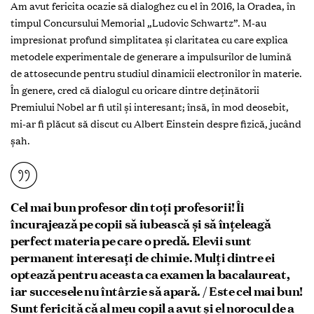
Am avut fericita ocazie să dialoghez cu el în 2016, la Oradea, în
timpul Concursului Memorial „Ludovic Schwartz”. M-au
impresionat profund simplitatea și claritatea cu care explica
metodele experimentale de generare a impulsurilor de lumină
de attosecunde pentru studiul dinamicii electronilor în materie.
În genere, cred că dialogul cu oricare dintre deținătorii
Premiului Nobel ar fi util și interesant; însă, în mod deosebit,
mi-ar fi plăcut să discut cu Albert Einstein despre fizică, jucând
șah.
Cel mai bun profesor din toți profesorii! Îi
încurajează pe copii să iubească și să înțeleagă
perfect materia pe care o predă. Elevii sunt
permanent interesați de chimie. Mulți dintre ei
optează pentru aceasta ca examen la bacalaureat,
iar succesele nu întârzie să apară. / Este cel mai bun!
Sunt fericită că al meu copil a avut și el norocul de a