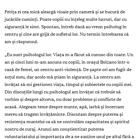
Fetița ei cea mică aleargă vioaie prin cameră și se bucură de
jucăriile cuminți. Poate copiii nu înțeleg multe lucruri, dar cu
siguranță le simt. Spontan, întreb dacă au vreun psiholog în
centru și cine are grijă de sufletul lor. Nu termin întrebarea că
am și răspunsul.
„Eu sunt psihologul lor. Viața m-a făcut să cunosc din toate. Un
an și cinci luni m-am ascuns cu copiii, în orașul Bolzano într-o
casă de femei, un centru anti-violență. De șapte ori am fugit de
soțul meu, dar acolo mă știam în siguranță. La centru am
învățat să-mi gestionez viața, timpul și subiectele cu copiii mei.
Din discuțiile lungi cu psihologul am învățat că trebuie să
vorbim și despre altceva, nu doar probleme și conflicte de
acasă. Alegeam teme despre munte, apă, iarbă și încercam
mereu să tragem învățăminte. Discutam despre puterea și
rezistența muntelui ca să ne controlăm capacitatea și spiritul
nostru de curaj. Atunci am conștientizat puterea
voluntariatului și importanța de a ne susține unul pe altul fără a