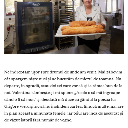
Ne îndreptăm ușor spre drumul de unde am venit. Mai zăbovim
cât spargem niște nuci și ne bucurăm de miezul de toamnă. Nu
departe, în ogradă, stau doi tei care vor să-și ia rămas bun de la
noi. Valentina zâmbește și-mi spune: „Acolo o să mă îngroape
când o fi să mor.” și deodată mă duce cu gândul la poezia lui
Grigore Vieru și zic să nu închidem cartea, fiindcă multe mai are
în plan această minunată femeie, iar teiul are încă de ascultat și
de văzut istorii fără număr de veghe.