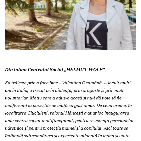
Din inima Centrului Social „HELMUT-WOLF”
Ea trăiește prin a face bine – Valentina Geamănă. A locuit mulți
ani în Italia, a trecut prin violență, prin dragoste și prin mult
voluntariat. Motiv care a adus-o acasă și nu-i dă voie să fie
indiferentă la poveștile de viață cu gust amar. De ceva vreme, în
localitatea Ciuciuleni, raionul Hânceşti a avut loc inaugurarea
unui centru social-multifuncţional, pentru rezistența persoanelor
vârstnice și pentru protecția mamei și a copilului. Aici toate se
întâmplă sub semnătura și experiența adunată în inima și viața