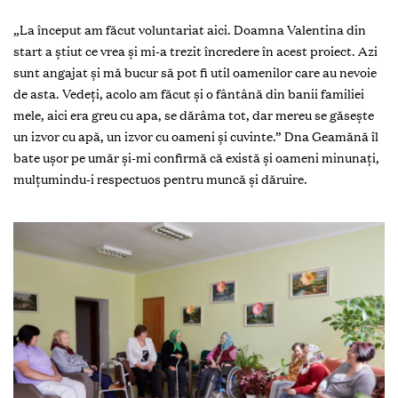
„La început am făcut voluntariat aici. Doamna Valentina din
start a știut ce vrea și mi-a trezit încredere în acest proiect. Azi
sunt angajat și mă bucur să pot fi util oamenilor care au nevoie
de asta. Vedeți, acolo am făcut și o fântână din banii familiei
mele, aici era greu cu apa, se dărâma tot, dar mereu se găsește
un izvor cu apă, un izvor cu oameni și cuvinte.” Dna Geamănă îl
bate ușor pe umăr și-mi confirmă că există și oameni minunați,
mulțumindu-i respectuos pentru muncă și dăruire.