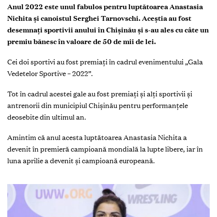
Anul 2022 este unul fabulos pentru luptătoarea Anastasia
Nichita și canoistul Serghei Tarnovschi. Aceștia au fost
desemnați sportivii anului în Chișinău și s-au ales cu câte un
premiu bănesc în valoare de 50 de mii de lei.
Cei doi sportivi au fost premiați în cadrul evenimentului „Gala
Vedetelor Sportive – 2022”.
Tot în cadrul acestei gale au fost premiați și alți sportivii și
antrenorii din municipiul Chișinău pentru performanțele
deosebite din ultimul an.
Amintim că anul acesta luptătoarea Anastasia Nichita a
devenit în premieră campioană mondială la lupte libere, iar în
luna aprilie a devenit și campioană europeană.