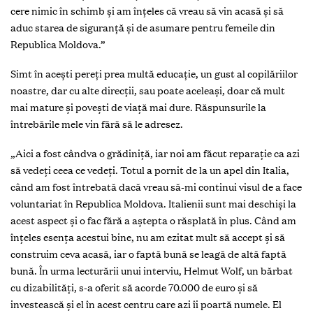
cere nimic în schimb și am înțeles că vreau să vin acasă și să
aduc starea de siguranță și de asumare pentru femeile din
Republica Moldova.”
Simt în acești pereți prea multă educație, un gust al copilăriilor
noastre, dar cu alte direcții, sau poate aceleași, doar că mult
mai mature și povești de viață mai dure. Răspunsurile la
întrebările mele vin fără să le adresez.
„Aici a fost cândva o grădiniță, iar noi am făcut reparație ca azi
să vedeți ceea ce vedeți. Totul a pornit de la un apel din Italia,
când am fost întrebată dacă vreau să-mi continui visul de a face
voluntariat în Republica Moldova. Italienii sunt mai deschiși la
acest aspect și o fac fără a aștepta o răsplată în plus. Când am
înțeles esența acestui bine, nu am ezitat mult să accept și să
construim ceva acasă, iar o faptă bună se leagă de altă faptă
bună. În urma lecturării unui interviu, Helmut Wolf, un bărbat
cu dizabilități, s-a oferit să acorde 70.000 de euro și să
investească și el în acest centru care azi îi poartă numele. El