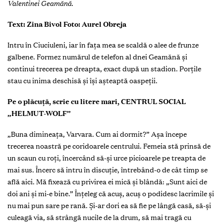
Valentinei Geamănă.
Text: Zina Bivol Foto: Aurel Obreja
Intru în Ciuciuleni, iar în fața mea se scaldă o alee de frunze
galbene. Formez numărul de telefon al dnei Geamănă și
continui trecerea pe dreapta, exact după un stadion. Porțile
stau cu inima deschisă și își așteaptă oaspeții.
Pe o plăcuță, scrie cu litere mari, CENTRUL SOCIAL
„HELMUT-WOLF”
„Buna dimineața, Varvara. Cum ai dormit?” Așa începe
trecerea noastră pe coridoarele centrului. Femeia stă prinsă de
un scaun cu roți, încercând să-și urce picioarele pe treapta de
mai sus. Încerc să intru în discuție, întrebând-o de cât timp se
află aici. Mă fixează cu privirea ei mică și blândă: „Sunt aici de
doi ani și mi-e bine.” Înțeleg că acuș, acuș o podidesc lacrimile și
nu mai pun sare pe rană. Și-ar dori ea să fie pe lângă casă, să-și
culeagă via, să strângă nucile de la drum, să mai tragă cu