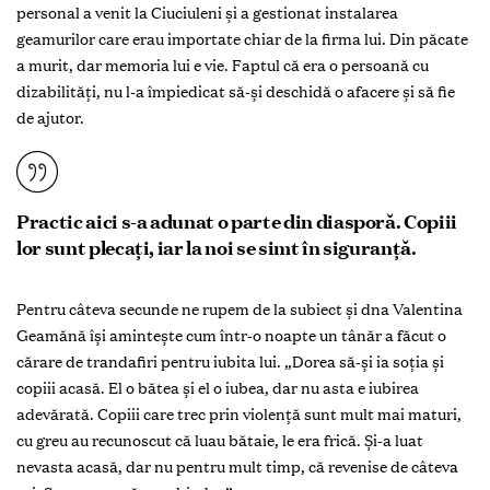
personal a venit la Ciuciuleni și a gestionat instalarea
geamurilor care erau importate chiar de la firma lui. Din păcate
a murit, dar memoria lui e vie. Faptul că era o persoană cu
dizabilități, nu l-a împiedicat să-și deschidă o afacere și să fie
de ajutor.
Practic aici s-a adunat o parte din diasporă. Copiii
lor sunt plecați, iar la noi se simt în siguranță.
Pentru câteva secunde ne rupem de la subiect și dna Valentina
Geamănă își amintește cum într-o noapte un tânăr a făcut o
cărare de trandafiri pentru iubita lui. „Dorea să-și ia soția și
copiii acasă. El o bătea și el o iubea, dar nu asta e iubirea
adevărată. Copiii care trec prin violență sunt mult mai maturi,
cu greu au recunoscut că luau bătaie, le era frică. Și-a luat
nevasta acasă, dar nu pentru mult timp, că revenise de câteva