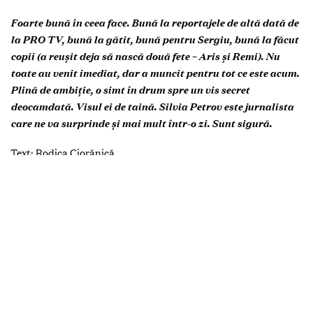
Foarte bună în ceea face. Bună la reportajele de altă dată de
la PRO TV, bună la gătit, bună pentru Sergiu, bună la făcut
copii (a reușit deja să nască două fete – Aris și Remi). Nu
toate au venit imediat, dar a muncit pentru tot ce este acum.
Plină de ambiție, o simt în drum spre un vis secret
deocamdată. Visul ei de taină. Silvia Petrov este jurnalista
care ne va surprinde și mai mult într-o zi. Sunt sigură.
Text: Rodica Ciorănică
Foto: Irina Spinei
V
IP WOMAN
Există viață după PRO TV? Cum este plecarea „din
televizor” după opt ani de reportaje zilnice?
Este greșit să transformăm locul de muncă într-un templu. Cel
puțin eu am înțeles acest lucru când am decis să renunț, pentru