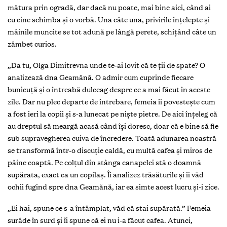
mătura prin ogradă, dar dacă nu poate, mai bine aici, când ai
cu cine schimba și o vorbă. Una câte una, privirile înțelepte și
mâinile muncite se tot adună pe lângă perete, schițând câte un
zâmbet curios.
„Da tu, Olga Dimitrevna unde te-ai lovit că te ții de spate? O
analizează dna Geamănă. O admir cum cuprinde fiecare
bunicuță și o întreabă dulceag despre ce a mai făcut în aceste
zile. Dar nu plec departe de întrebare, femeia îi povestește cum
a fost ieri la copii și s-a lunecat pe niște pietre. De aici înțeleg că
au dreptul să meargă acasă când își doresc, doar că e bine să fie
sub supravegherea cuiva de încredere. Toată adunarea noastră
se transformă într-o discuție caldă, cu multă cafea și miros de
pâine coaptă. Pe colțul din stânga canapelei stă o doamnă
supărata, exact ca un copilaș. Îi analizez trăsăturile și îi văd
ochii fugind spre dna Geamănă, iar ea simte acest lucru și-i zice.
„Ei hai, spune ce s-a întâmplat, văd că stai supărată.” Femeia
surâde în surd și îi spune că ei nu i-a făcut cafea. Atunci,