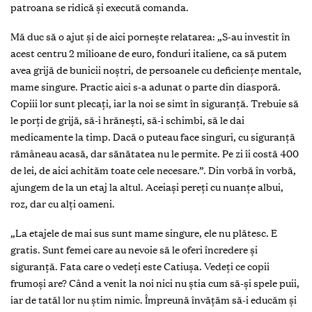
patroana se ridică și execută comanda.
Mă duc să o ajut și de aici pornește relatarea: „S-au investit în
acest centru 2 milioane de euro, fonduri italiene, ca să putem
avea grijă de bunicii noștri, de persoanele cu deficiențe mentale,
mame singure. Practic aici s-a adunat o parte din diasporă.
Copiii lor sunt plecați, iar la noi se simt în siguranță. Trebuie să
le porți de grijă, să-i hrănești, să-i schimbi, să le dai
medicamente la timp. Dacă o puteau face singuri, cu siguranță
rămâneau acasă, dar sănătatea nu le permite. Pe zi îi costă 400
de lei, de aici achităm toate cele necesare.”. Din vorbă în vorbă,
ajungem de la un etaj la altul. Aceiași pereți cu nuanțe albui,
roz, dar cu alți oameni.
„La etajele de mai sus sunt mame singure, ele nu plătesc. E
gratis. Sunt femei care au nevoie să le oferi încredere și
siguranță. Fata care o vedeți este Catiușa. Vedeți ce copii
frumoși are? Când a venit la noi nici nu știa cum să-și spele puii,
iar de tatăl lor nu știm nimic. Împreună învățăm să-i educăm și