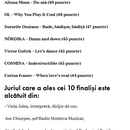
Aliona Moon – Du-mă (49 puncte)
OL – Why You Play It Cool (48 puncte)
Surorile Osoianu – Bade, bădișor, bădiță (47 puncte)
NÖRDIKA – Damn and down (45 puncte)
Victor Gulick – Let’s dance (45 puncte)
COSMINA – Indestructible (45 puncte)
Corina Ivanov – When love’s real (44 puncte)
Juriul care a ales cei 10 finaliși este
alcătuit din:
– Viola Julea, interpretă, dirijor de cor;
-Ion Chiorpec, șef Radio Moldova Muzical;