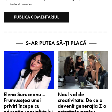
când o să comentez.
S-AR PUTEA SĂ-ȚI PLACĂ
Elena Suruceanu –
Noul val de
Frumusețea unei
creativitate: De ce a
priviri începe cu
devenit generația Z o
educația specialistului
prioritate pentru