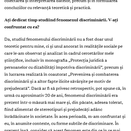
colectarea și interpretarea datelor, precum și în formularea
concluziilor cu relevanță teoretică și practică.
Ați dedicat timp studiind fenomenul discriminării. V-ați
confruntat cu ea?
Da, studiul fenomenului discriminării nu a fost doar unul
teoretic pentru mine, ci și unul ancorat în realitățile sociale pe
care le-am observat și analizat în cadrul cercetărilor mele
științifice, inclusiv în monografia „Protecția juridică a
persoanelor cu dizabilități împotriva discriminării”, precum și
în lucrarea realizată în coautorat „Prevenirea și combaterea
discriminării și a altor fapte ilicite săvârșite pe motiv de
prejudecată”. Dacă ar fi să privesc retrospectiv, pot spune că, în
urmă cu aproximativ 20 de ani, fenomenul discriminării era
prezent într-o măsură mai mare și, din păcate, adesea tolerat,
fiind alimentat de stereotipuri și prejudecăți adânc
înrădăcinate în societate. În acea perioadă, m-am confruntat și
eu, în anumite contexte, cu forme subtile de discriminare. În
prezent însă, consider că acest fenomen este din ce în ce mai