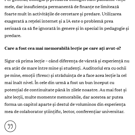
mele, dar insuficiența permanentă de finanțe ne limitează
foarte mult în activitățile de cercetare și predare. Utilizarea
exagerată a rețelei internet și a IA este o problemă prea
serioasă ca să fie ignorată în genere și în special în pedagogie și
predare.
Care a fost cea mai memorabilă lecție pe care ați avut-o?
Sigur că prima lecție – când diferența de vârstă și experiență nu
era atât de mare între mine și studenți. Auditoriul era cu ochii
pe mine, emoții (firesc) și străduința de a face acea lecție la cel
mai înalt nivel. În cele din urmă a fost un bun început cu
potențial de continuitate până în zilele noastre. Au mai fost și
alte lecții, multe momente memorabile, dar acestea ar putea
forma un capitol aparte și destul de voluminos din experiența
mea de colaborator științific, lector, conferențiar universitar.