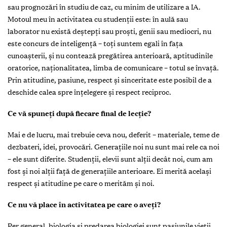
sau prognozări în studiu de caz, cu minim de utilizare a IA.
Motoul meu în activitatea cu studenții este: în aulă sau
laborator nu există deștepți sau proști, genii sau mediocri, nu
este concurs de inteligență – toți suntem egali în fața
cunoașterii, și nu contează pregătirea anterioară, aptitudinile
oratorice, naționalitatea, limba de comunicare – totul se învață.
Prin atitudine, pasiune, respect și sinceritate este posibil de a
deschide calea spre înțelegere și respect reciproc.
Ce vă spuneți după fiecare final de lecție?
Mai e de lucru, mai trebuie ceva nou, deferit – materiale, teme de
dezbateri, idei, provocări. Generațiile noi nu sunt mai rele ca noi
– ele sunt diferite. Studenții, elevii sunt alții decât noi, cum am
fost și noi alții față de generațiile anterioare. Ei merită același
respect și atitudine pe care o merităm și noi.
Ce nu vă place în activitatea pe care o aveți?
Per general, biologia și predarea biologiei sunt pasiunile vieții