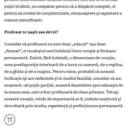
puțin întâlnit, nu neapărat pentru că a dispărut complet, ci
pentru că nivelul de conștientizare, recunoaștere și raportare a
crescut semnificativ.
Profesor te naști sau devii?
Consider că profesorul nu este doar „născut” sau doar
„format”, ci rezultatul unei îmbinări între vocație și formare
permanentă. Există, fără îndoială, o dimensiune de vocație,
acea predispoziție interioară de a lucra cu oamenii, de a explica,
de a ghida și de a inspira. Pentru mine, probabil că această
înclinație își are rădăcinile și în mediul familial, consider că am
moștenit, cel puțin parțial, această deschidere spre educație de
la mama mea, care a fost profesoară de clase primare. Totuși,
această vocație, oricât de importantă ar fi, trebuie susținută și
dezvoltată prin studiu, experiență și perfecționare permanentă.