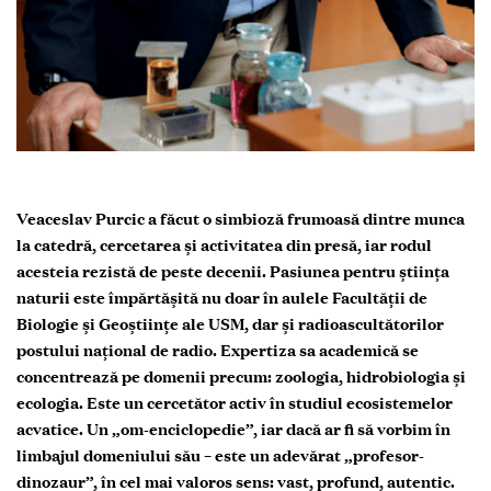
Veaceslav Purcic a făcut o simbioză frumoasă dintre munca
la catedră, cercetarea și activitatea din presă, iar rodul
acesteia rezistă de peste decenii. Pasiunea pentru știința
naturii este împărtășită nu doar în aulele Facultății de
Biologie și Geoștiințe ale USM, dar și radioascultătorilor
postului național de radio. Expertiza sa academică se
concentrează pe domenii precum: zoologia, hidrobiologia și
ecologia. Este un cercetător activ în studiul ecosistemelor
acvatice. Un „om-enciclopedie”, iar dacă ar fi să vorbim în
limbajul domeniului său – este un adevărat „profesor-
dinozaur”, în cel mai valoros sens: vast, profund, autentic.