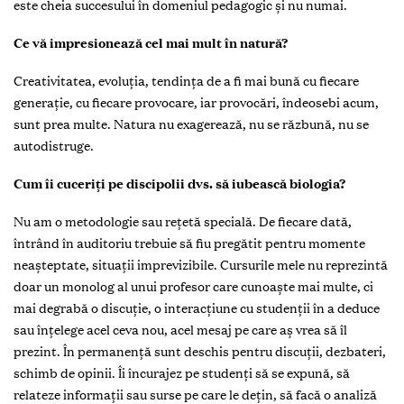
este cheia succesului în domeniul pedagogic și nu numai.
Ce vă impresionează cel mai mult în natură?
Creativitatea, evoluția, tendința de a fi mai bună cu fiecare
generație, cu fiecare provocare, iar provocări, îndeosebi acum,
sunt prea multe. Natura nu exagerează, nu se răzbună, nu se
autodistruge.
Cum îi cuceriți pe discipolii dvs. să iubească biologia?
Nu am o metodologie sau rețetă specială. De fiecare dată,
întrând în auditoriu trebuie să fiu pregătit pentru momente
neașteptate, situații imprevizibile. Cursurile mele nu reprezintă
doar un monolog al unui profesor care cunoaște mai multe, ci
mai degrabă o discuție, o interacțiune cu studenții în a deduce
sau înțelege acel ceva nou, acel mesaj pe care aș vrea să îl
prezint. În permanență sunt deschis pentru discuții, dezbateri,
schimb de opinii. Îi încurajez pe studenți să se expună, să
relateze informații sau surse pe care le dețin, să facă o analiză