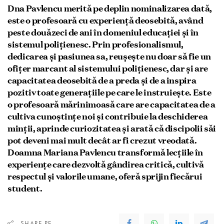
Dna Pavlencu merită pe deplin nominalizarea dată,
este o profesoară cu experiență deosebită, având
peste douăzeci de ani în domeniul educației și în
sistemul polițienesc. Prin profesionalismul,
dedicarea și pasiunea sa, reușește nu doar să fie un
ofițer marcant al sistemului polițienesc, dar și are
capacitatea deosebită de a preda și de a inspira
pozitiv toate generațiile pe care le instruiește. Este
o profesoară mărinimoasă care are capacitatea de a
cultiva cunoștințe noi și contribuie la deschiderea
minții, aprinde curiozitatea și arată că discipolii săi
pot deveni mai mult decât ar fi crezut vreodată.
Doamna Mariana Pavlencu transformă lecțiile în
experiențe care dezvoltă gândirea critică, cultivă
respectul și valorile umane, oferă sprijin fiecărui
student.
SHARE PE