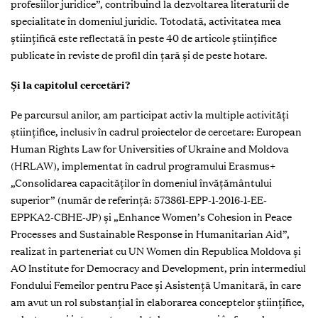
profesiilor juridice”, contribuind la dezvoltarea literaturii de
specialitate în domeniul juridic. Totodată, activitatea mea
științifică este reflectată în peste 40 de articole științifice
publicate în reviste de profil din țară și de peste hotare.
Și la capitolul cercetări?
Pe parcursul anilor, am participat activ la multiple activități
științifice, inclusiv în cadrul proiectelor de cercetare: European
Human Rights Law for Universities of Ukraine and Moldova
(HRLAW), implementat în cadrul programului Erasmus+
„Consolidarea capacităților în domeniul învățământului
superior” (număr de referință: 573861-EPP-1-2016-1-EE-
EPPKA2-CBHE-JP) și „Enhance Women’s Cohesion in Peace
Processes and Sustainable Response in Humanitarian Aid”,
realizat în parteneriat cu UN Women din Republica Moldova și
AO Institute for Democracy and Development, prin intermediul
Fondului Femeilor pentru Pace și Asistență Umanitară, în care
am avut un rol substanțial în elaborarea conceptelor științifice,