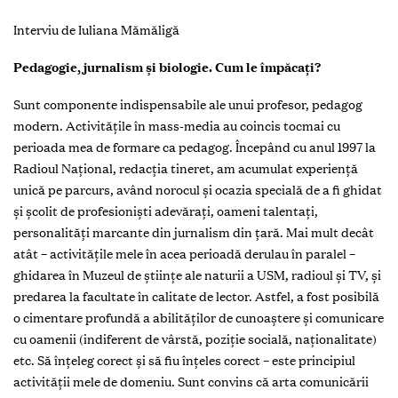
Interviu de Iuliana Mămăligă
Pedagogie, jurnalism și biologie. Cum le împăcați?
Sunt componente indispensabile ale unui profesor, pedagog
modern. Activitățile în mass-media au coincis tocmai cu
perioada mea de formare ca pedagog. Începând cu anul 1997 la
Radioul Național, redacția tineret, am acumulat experiență
unică pe parcurs, având norocul și ocazia specială de a fi ghidat
și școlit de profesioniști adevărați, oameni talentați,
personalități marcante din jurnalism din țară. Mai mult decât
atât – activitățile mele în acea perioadă derulau în paralel –
ghidarea în Muzeul de științe ale naturii a USM, radioul și TV, și
predarea la facultate în calitate de lector. Astfel, a fost posibilă
o cimentare profundă a abilităților de cunoaștere și comunicare
cu oamenii (indiferent de vârstă, poziție socială, naționalitate)
etc. Să înțeleg corect și să fiu înțeles corect – este principiul
activității mele de domeniu. Sunt convins că arta comunicării