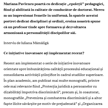
Mariana Pavlencu poartă cu dedicație „epoleții” pedagogiei,
fiind și abilitată în calitate de conducător de doctorat. Mereu
m-au impresionat femeile în uniformă. În spatele acestui
portret dedicat disciplinei și ordinii, eroina noastră spune
că un profesor tinde spre formarea și dezvoltarea
armonioasă a personalității discipolilor săi.
Interviu de Iuliana Mămăligă
Ce inițiative inovatoare ați implementat recent?
Recent am implementat o serie de inițiative inovatoare
orientate spre îmbunătățirea calității procesului educațional și
consolidarea activității științifice în cadrul studiilor superioare.
În plan academic, am publicat mai multe monografii, printre
cele mai relevante fiind „Protecția juridică a persoanelor cu
dizabilități împotriva discriminării”, precum și, în coautorat,
monografiile „Prevenirea și combaterea discriminării și a altor
fapte ilicite săvârșite pe motiv de prejudecată” și „Organizarea