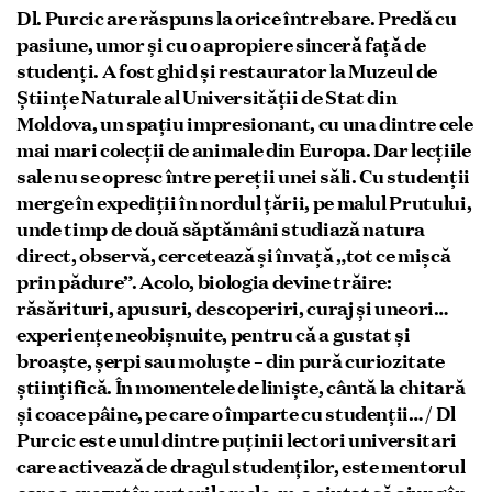
Dl. Purcic are răspuns la orice întrebare. Predă cu
pasiune, umor și cu o apropiere sinceră față de
studenți. A fost ghid și restaurator la Muzeul de
Științe Naturale al Universității de Stat din
Moldova, un spațiu impresionant, cu una dintre cele
mai mari colecții de animale din Europa. Dar lecțiile
sale nu se opresc între pereții unei săli. Cu studenții
merge în expediții în nordul țării, pe malul Prutului,
unde timp de două săptămâni studiază natura
direct, observă, cercetează și învață „tot ce mișcă
prin pădure”. Acolo, biologia devine trăire:
răsărituri, apusuri, descoperiri, curaj și uneori…
experiențe neobișnuite, pentru că a gustat și
broaște, șerpi sau moluște – din pură curiozitate
științifică. În momentele de liniște, cântă la chitară
și coace pâine, pe care o împarte cu studenții… / Dl
Purcic este unul dintre puținii lectori universitari
care activează de dragul studenților, este mentorul