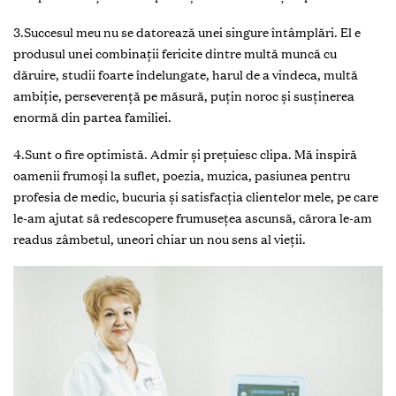
3.Succesul meu nu se datorează unei singure întâmplări. El e
produsul unei combinații fericite dintre multă muncă cu
dăruire, studii foarte îndelungate, harul de a vindeca, multă
ambiție, perseverență pe măsură, puțin noroc și susținerea
enormă din partea familiei.
4.Sunt o fire optimistă. Admir și prețuiesc clipa. Mă inspiră
oamenii frumoși la suflet, poezia, muzica, pasiunea pentru
profesia de medic, bucuria și satisfacția clientelor mele, pe care
le-am ajutat să redescopere frumuseţea ascunsă, cărora le-am
readus zâmbetul, uneori chiar un nou sens al vieții.