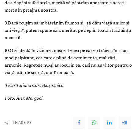
de a depăși suferințele, merită să păstrăm aparența tinereții
mereu în preajma noastră.
9.Dacă reuşim să îmbătrânim frumos şi „să dăm viaţă anilor şi
ani vieţii”, putem spune că a meritat pe deplin toată străduinţa
noastră.
10.O zi ideală în viziunea mea este cea pe care o trăiesc într-un
mod palpitant, cea care e plină de evenimente, realizări,
armonie. Regretele nu-și au locul în ea, căci nu au viitor pentru o
viață atât de scurtă, dar frumoasă.
Text: Tatiana Corcebaș-Onica
Foto: Alex Morgoci
SHARE PE