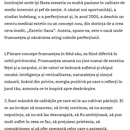
instituției unde își făcea meseria cu multă pasiune în calitate de
medic internist și șef de secție. A căutat noi oportunități, a
studiat îndelung, s-a perfecționat și, în anul 2005, a deschis un
centru medical estetic cu un concept nou, din dorința de a crea
ceva inedit, „Estetic-Sana”. Acesta, spune ea, este o oază unde
frumusețea și sănătatea ating culmile perfecțiunii.
1.Fiecare concepe frumusețea în felul său, ea fiind diferită în
ochii privitorului. Frumusețea umană nu ţine numai de estetica
feței și a corpului, ci de valori ce îmbracă sufletul și chipul
omului: inteligența și verticalitatea, naturalețea și simțul
măsurii, licărul din privire, energia pozitivă pe care o reflecți în
jurul tău, armonia ce te inspiră spre desăvârșire.
2.Sunt mândră de calitățile pe care mi le-au cultivat părinții. Ei
m-au învățat să muncesc, să învăț continuu, să nu accept
neputința, să nu mă las descurajată, să fiu ambițioasă, să pun
mult suflet în ceea ce fac, să prețuiesc prietenia, să
compătimesc și să ofer speranță celor care o așteaptă.