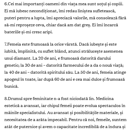
6.Cei mai importanți oameni din viața mea sunt soțul și copiii.
Ei mă iubesc necondiționat, îmi redau liniștea sufletească,
puteri pentru a lupta, îmi apreciază valorile, mă consolează fără
să-mi reproșeze ceva, chiar dacă am dat greș. Ei îmi încarcă
bateriile și-mi cresc aripi.
7.Femeia este frumoasă la orice vârstă. Dacă iubește și este
iubită, împlinită, cu suflet blând, atunci strălucește asemenea
unui diamant. La 20 de ani, e frumoasă datorită darului
genetic; la 30 de ani – datorită farmecului de a da o nouă viață;
la 40 de ani – datorită spiritului său. La 50 de ani, femeia atinge
apogeul în toate, iar după 60 de ani e cea mai dulce și frumoasă
bunică.
8.Drumul spre feminitate n-a fost niciodată lin. Medicina
estetică a avansat, iar chipul femeii poate evolua spectaculos în
mâinile specialistului. Au avansat și posibilitățile materiale, și
necesitatea de a arăta impecabil. Pentru că noi, femeile, suntem
atât de puternice și avem o capacitate incredibilă de a îndura și