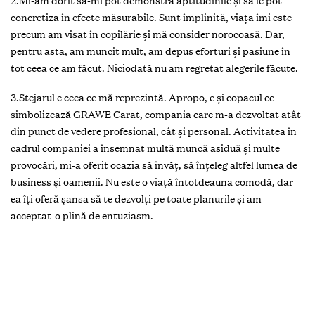
2.Mi-am dorit să-mi pot demonstra aptitudinile și să le pot
concretiza în efecte măsurabile. Sunt împlinită, viața îmi este
precum am visat în copilărie și mă consider norocoasă. Dar,
pentru asta, am muncit mult, am depus eforturi și pasiune în
tot ceea ce am făcut. Niciodată nu am regretat alegerile făcute.
3.Stejarul e ceea ce mă reprezintă. Apropo, e și copacul ce
simbolizează GRAWE Carat, compania care m-a dezvoltat atât
din punct de vedere profesional, cât și personal. Activitatea în
cadrul companiei a însemnat multă muncă asiduă și multe
provocări, mi-a oferit ocazia să învăț, să înțeleg altfel lumea de
business și oamenii. Nu este o viață întotdeauna comodă, dar
ea îți oferă șansa să te dezvolți pe toate planurile și am
acceptat-o plină de entuziasm.
4.Adevăratul succes în carieră e muncă și iar muncă – cu
pasiune, cu devotament și dedicație. Și cu multă grijă și
susținere din partea celor dragi, fără de care nimic n-ar fi
posibil.