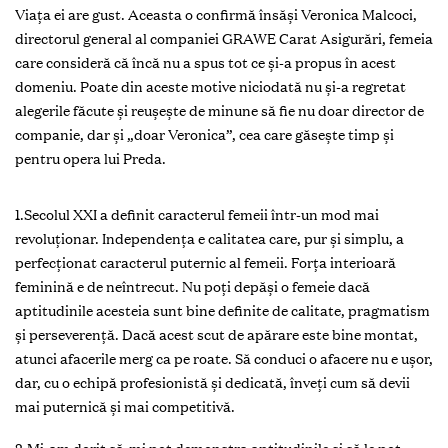
Viața ei are gust. Aceasta o confirmă însăși Veronica Malcoci,
directorul general al companiei GRAWE Carat Asigurări, femeia
care consideră că încă nu a spus tot ce și-a propus în acest
domeniu. Poate din aceste motive niciodată nu și-a regretat
alegerile făcute și reușește de minune să fie nu doar director de
companie, dar și „doar Veronica”, cea care găsește timp și
pentru opera lui Preda.
1.Secolul XXI a definit caracterul femeii într-un mod mai
revoluționar. Independența e calitatea care, pur și simplu, a
perfecționat caracterul puternic al femeii. Forța interioară
feminină e de neîntrecut. Nu poți depăși o femeie dacă
aptitudinile acesteia sunt bine definite de calitate, pragmatism
și perseverență. Dacă acest scut de apărare este bine montat,
atunci afacerile merg ca pe roate. Să conduci o afacere nu e ușor,
dar, cu o echipă profesionistă și dedicată, înveți cum să devii
mai puternică și mai competitivă.