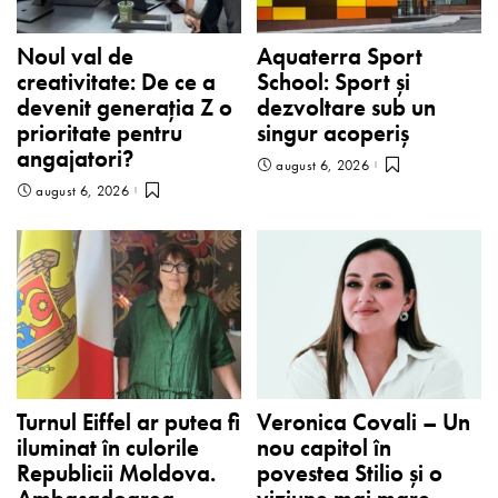
Noul val de
Aquaterra Sport
creativitate: De ce a
School: Sport și
devenit generația Z o
dezvoltare sub un
prioritate pentru
singur acoperiș
angajatori?
august 6, 2026
august 6, 2026
Turnul Eiffel ar putea fi
Veronica Covali – Un
iluminat în culorile
nou capitol în
Republicii Moldova.
povestea Stilio și o