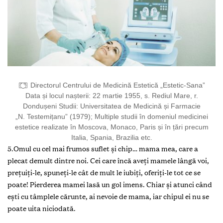
Directorul Centrului de Medicină Estetică „Estetic-Sana”
Data și locul nașterii: 22 martie 1955, s. Rediul Mare, r.
Dondușeni Studii: Universitatea de Medicină și Farmacie
„N. Testemițanu” (1979); Multiple studii în domeniul medicinei
estetice realizate în Moscova, Monaco, Paris și în țări precum
Italia, Spania, Brazilia etc.
5.Omul cu cel mai frumos suflet și chip… mama mea, care a
plecat demult dintre noi. Cei care încă aveţi mamele lângă voi,
preţuiţi-le, spuneți-le cât de mult le iubiți, oferiţi-le tot ce se
poate! Pierderea mamei lasă un gol imens. Chiar și atunci când
ești cu tâmplele cărunte, ai nevoie de mama, iar chipul ei nu se
poate uita niciodată.