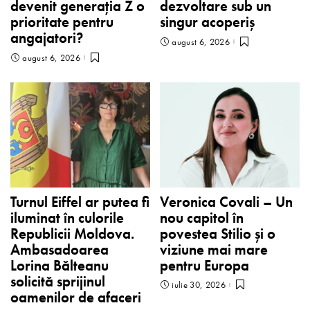
devenit generația Z o
dezvoltare sub un
prioritate pentru
singur acoperiș
angajatori?
august 6, 2026
august 6, 2026
Turnul Eiffel ar putea fi
Veronica Covali – Un
iluminat în culorile
nou capitol în
Republicii Moldova.
povestea Stilio și o
Ambasadoarea
viziune mai mare
Lorina Bălteanu
pentru Europa
solicită sprijinul
iulie 30, 2026
oamenilor de afaceri