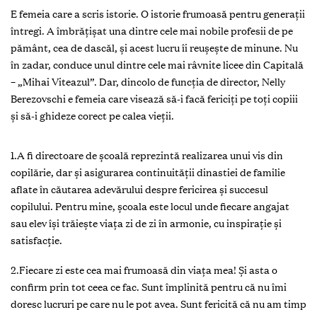
E femeia care a scris istorie. O istorie frumoasă pentru generații
întregi. A îmbrățișat una dintre cele mai nobile profesii de pe
pământ, cea de dascăl, și acest lucru îi reușește de minune. Nu
în zadar, conduce unul dintre cele mai râvnite licee din Capitală
– „Mihai Viteazul”. Dar, dincolo de funcția de director, Nelly
Berezovschi e femeia care visează să-i facă fericiți pe toți copiii
și să-i ghideze corect pe calea vieții.
1.A fi directoare de școală reprezintă realizarea unui vis din
copilărie, dar și asigurarea continuității dinastiei de familie
aflate în căutarea adevărului despre fericirea și succesul
copilului. Pentru mine, școala este locul unde fiecare angajat
sau elev își trăiește viața zi de zi în armonie, cu inspirație și
satisfacție.
2.Fiecare zi este cea mai frumoasă din viața mea! Și asta o
confirm prin tot ceea ce fac. Sunt împlinită pentru că nu îmi
doresc lucruri pe care nu le pot avea. Sunt fericită că nu am timp