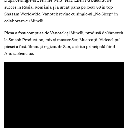
După ce single-ul „Tell Me Who” feat. Eneli s-a bucurat de
succes în Rusia, România și a urcat până pe locul 86 în top
Shazam Worldwide, Vanotek revine cu single-ul „No Sleep” în
colaborare cu Minelli.
Piesa a fost compusă de Vanotek și Minelli, produsă de Vanotek
la Smash Production, mix și master Serj Musteață. Videoclipul
piesei a fost filmat și regizat de San, actrița principală fiind
Andra Semciuc.