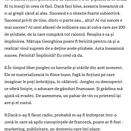
fii tu însuți în ceea ce faci. Dacă faci bine, aceasta înseamnă că
n-ai greșit când ai ales. Succesul e o chestie foarte subiectivă.
Succesul privit de tine, dintr-o parte sau… alta? Al cui succes e
mai succes? Al unei afaceri de milioane sau al cuiva care are 100
de știubeie, de la care cumpără tot raionul. Reuşita e ca și
împlinirea. Mătușa Georghina poate fi fericită pentru că şi-a
realizat visul suprem de a deține acele știubeie. Asta înseamnă
succes. Fericită? Împlinită? Eu cred că da.
8.În timpul liber jonglez cu lucrurile și stările din acel moment.
Ele se materializează în filme bune, fugă în ficțiuni pe care
imaginar le poți îmbrățișa, în călătorii. Jonglez cu descoperiri
ce oferă liniște, o adunare de gânduri frumoase. Și grădina mă
ajută să evadez. De asemenea, un pahar de vin cu prietenii își
are și el rostul.
9.Dacă n-aș fi făcut radio, probabil m-aș fi îndreptat într-o
zonă în care să aplic cunoștințele de franceză, poate ar fi fost ­
marketing, publicitate, un domeniu care îmi place.