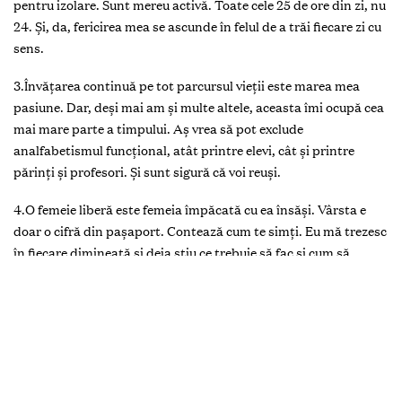
pentru izolare. Sunt mereu activă. Toate cele 25 de ore din zi, nu
24. Și, da, fericirea mea se ascunde în felul de a trăi fiecare zi cu
sens.
3.Învățarea continuă pe tot parcursul vieții este marea mea
pasiune. Dar, deși mai am și multe altele, aceasta îmi ocupă cea
mai mare parte a timpului. Aș vrea să pot exclude
analfabetismul funcțional, atât printre elevi, cât și printre
părinți și profesori. Și sunt sigură că voi reuși.
4.O femeie liberă este femeia împăcată cu ea însăși. Vârsta e
doar o cifră din pașaport. Contează cum te simți. Eu mă trezesc
în fiecare dimineață și deja știu ce trebuie să fac și cum să
reușesc. Încep ziua cu bună dispoziție și cu încredere în forțele
proprii.