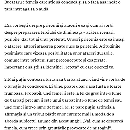
Bucătaru e femeia care știe să conducă și să o facă așa încât o
țară întreagă să o audă!
1.Să vorbeşti despre prietenii şi afaceri e ca şi cum ai vorbi
despre prepararea terciului de dimineaţă – atâtea scenarii
posibile, dar tot ai unul preferat. Uneori prietenia este ea însăşi
o afacere, alteori afacerea poate duce la prietenie. Atitudinile
pesimiste care vizează posibilitatea unor afaceri durabile,
comune între prieteni sunt preconcepute și exagerate.
Important e să ştii să identifici „reţeta” cu care operezi tu.
2.Mai puţin contează fusta sau barba atunci când vine vorba de
o funcție de conducere. Ei bine, poate doar dacă fusta e foarte
frumoasă. Probabil, unei femei îi este la fel de greu într-o lume
de bărbați precum îi este unui bărbat într-o lume de femei sau
unei femei într-o lume de femei. Mi se pare puțin artificială
afirmația și un tribut plătit unor curente mai la modă de a
aborda subiectul anume din acest unghi: „Vai, cum se descurcă
femeia, cum trece prin greutățile provocate de misogini”.