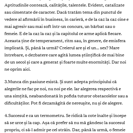
Aptitudinile contează, calitățile, talentele. Evident, catalizate
sau cimentate de caracter. Dacă tratăm tema din punctul de
vedere al afirmării în business, în carieră, e de la caz la caz cine e
mai agresiv sau mai soft într-un concurs, un bărbat sau o
femeie. E de la caz la caz și la capitolul ce arme aplică fiecare.
Aceasta ţine de temperament, ritm sau, în genere, de emisfera
implicată. Și, până la urmă? Creierul are și el un… sex? Mare
întrebare, o dezbatere care agită lumea științifică de mai bine
de un secol și care a generat și foarte multe enormități. Dar noi
ne oprim aici.
3.Munca din pasiune există. Şi sunt adepta principiului că
alegerile ne fac pe noi, nu noi pe ele. Iar alegerea respectivă e
una simţită, neabandonată în pofida tuturor obstacolelor sau a
dificultăţilor. Pot fi dezamăgită de nereuşite, nu şi de alegere.
4.Succesul e ca un termometru. Se ridică la cote înalte şi începe
să se urce şi la cap. Aşa că prefer să nu mă gândesc la succesul
propriu, ci să-l admir pe cel străin. Dar, până la urmă, o femeie