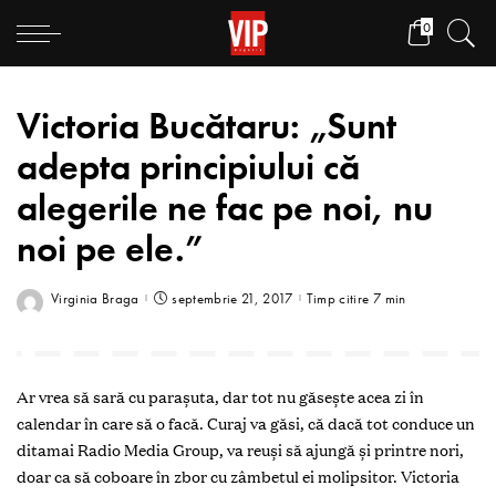
0
Victoria Bucătaru: „Sunt
adepta principiului că
alegerile ne fac pe noi, nu
noi pe ele.”
Virginia Braga
septembrie 21, 2017
Timp citire 7 min
Ar vrea să sară cu parașuta, dar tot nu găsește acea zi în
calendar în care să o facă. Curaj va găsi, că dacă tot conduce un
ditamai Radio Media Group, va reuși să ajungă și printre nori,
doar ca să coboare în zbor cu zâmbetul ei molipsitor. Victoria