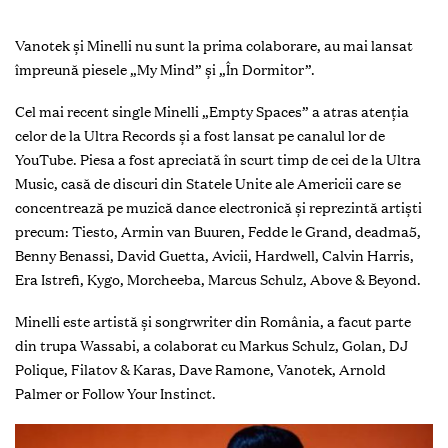
Vanotek și Minelli nu sunt la prima colaborare, au mai lansat
împreună piesele „My Mind” și „În Dormitor”.
Cel mai recent single Minelli „Empty Spaces” a atras atenția
celor de la Ultra Records și a fost lansat pe canalul lor de
YouTube. Piesa a fost apreciată în scurt timp de cei de la Ultra
Music, casă de discuri din Statele Unite ale Americii care se
concentrează pe muzică dance electronică și reprezintă artiști
precum: Tiesto, Armin van Buuren, Fedde le Grand, deadma5,
Benny Benassi, David Guetta, Avicii, Hardwell, Calvin Harris,
Era Istrefi, Kygo, Morcheeba, Marcus Schulz, Above & Beyond.
Minelli este artistă și songrwriter din România, a facut parte
din trupa Wassabi, a colaborat cu Markus Schulz, Golan, DJ
Polique, Filatov & Karas, Dave Ramone, Vanotek, Arnold
Palmer or Follow Your Instinct.