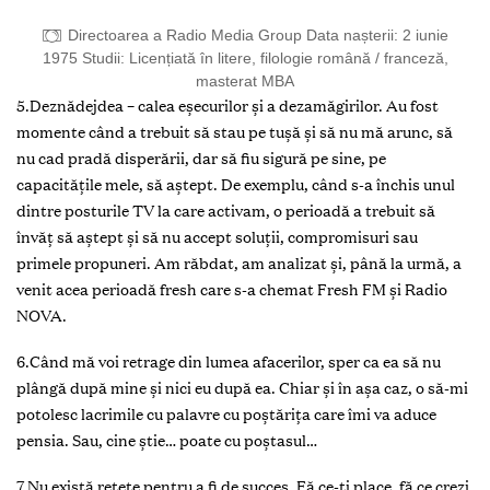
Directoarea a Radio Media Group Data nașterii: 2 iunie
1975 Studii: Licențiată în litere, filologie română / franceză,
masterat MBA
5.Deznădejdea – calea eșecurilor și a dezamăgirilor. Au fost
momente când a trebuit să stau pe tușă și să nu mă arunc, să
nu cad pradă disperării, dar să fiu sigură pe sine, pe
capacitățile mele, să aștept. De exemplu, când s-a închis unul
dintre posturile TV la care activam, o perioadă a trebuit să
învăț să aștept și să nu accept soluții, compromisuri sau
primele propuneri. Am răbdat, am analizat și, până la urmă, a
venit acea perioadă fresh care s-a chemat Fresh FM și Radio
NOVA.
6.Când mă voi retrage din lumea afacerilor, sper ca ea să nu
plângă după mine şi nici eu după ea. Chiar şi în aşa caz, o să-mi
potolesc lacrimile cu palavre cu poştăriţa care îmi va aduce
pensia. Sau, cine ştie… poate cu poştasul…
7.Nu există rețete pentru a fi de succes. Fă ce-ți place, fă ce crezi,