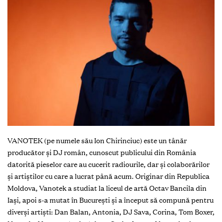
VANOTEK (pe numele său Ion Chirinciuc) este un tânăr
producător și DJ român, cunoscut publicului din România
datorită pieselor care au cucerit radiourile, dar și colaborărilor
și artiștilor cu care a lucrat până acum. Originar din Republica
Moldova, Vanotek a studiat la liceul de artă Octav Bancila din
Iași, apoi s-a mutat în București și a început să compună pentru
diverși artiști: Dan Balan, Antonia, DJ Sava, Corina, Tom Boxer,