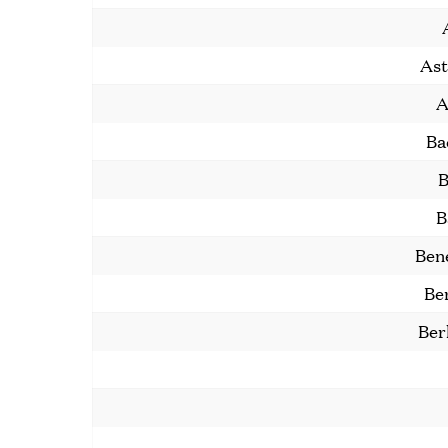
Ast
A
Ba
B
B
Ben
Be
Ber