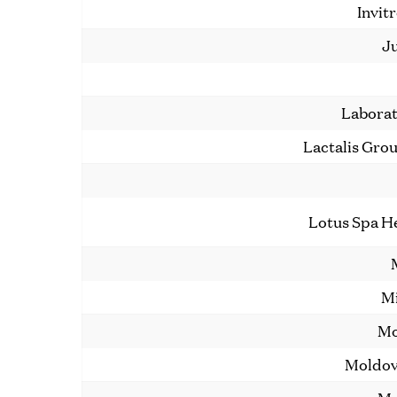
Invit
Ju
Laborat
Lactalis Gro
Lotus Spa H
Mi
Mo
Moldov