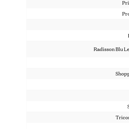
Pr
Pr
Radisson Blu L
Shopp
Trico