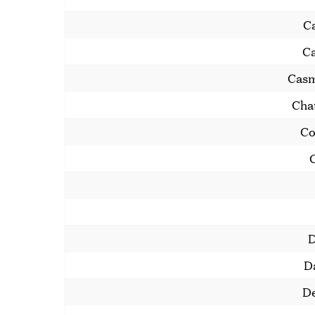
C
Ca
Casm
Cha
Co
D
D
De