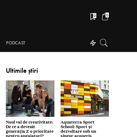
0
0
PODCAST
Ultimile știri
Noul val de creativitate:
Aquaterra Sport
De ce a devenit
School: Sport și
generația Z o prioritate
dezvoltare sub un
pentru angajatori?
singur acoperiș