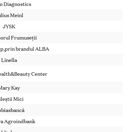
ro Diagnostics
lius Meinl
JYSK
orul Frumuseții
up,prin brandul ALBA
Linella
ealth&Beauty Center
Mary Kay
leștii Mici
biasbancă
a Agroindbank