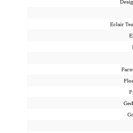
Desig
Eclair Te
E
Farm
Flo
F
Ged
Gr