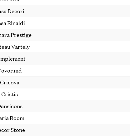
asa Decori
sa Rinaldi
ara Prestige
teau Vartely
mplement
Covor.md
Cricova
Cristis
ansicons
aria Room
cor Stone