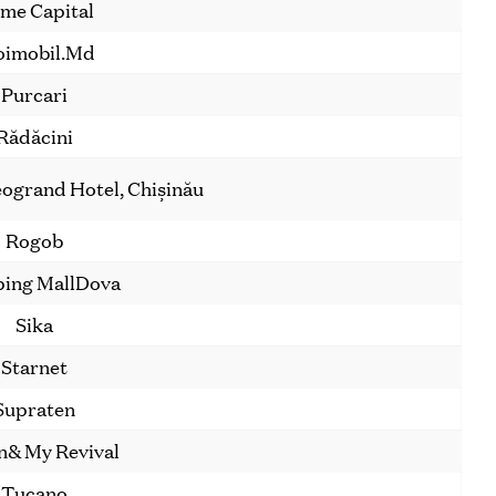
ime Capital
oimobil.Md
Purcari
Rădăcini
eogrand Hotel, Chișinău
Rogob
ing MallDova
Sika
Starnet
Supraten
n& My Revival
Tucano