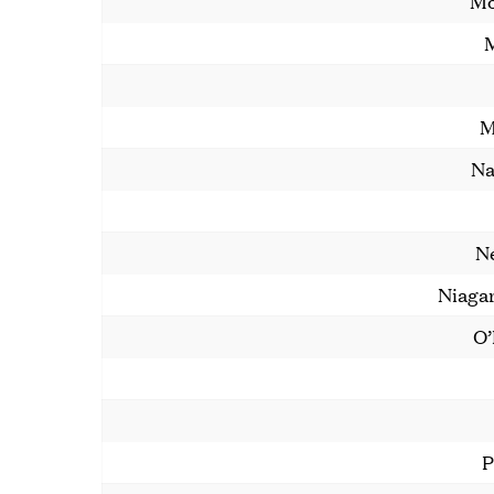
Mo
M
Na
Ne
Niagar
O’
P