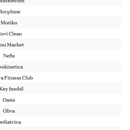
ldtelecom
Morphine
Motiko
ovi Clean
nu Market
Nefis
okinetica
a Fitness Club
Key Imobil
Oasis
Oliva
ediatrica