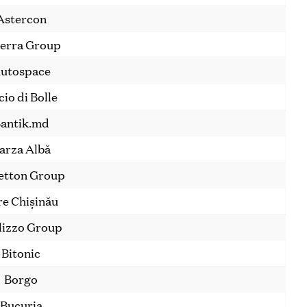
Astercon
erra Group
utospace
cio di Bolle
antik.md
arza Albă
etton Group
re Chișinău
lizzo Group
Bitonic
Borgo
Bucuria