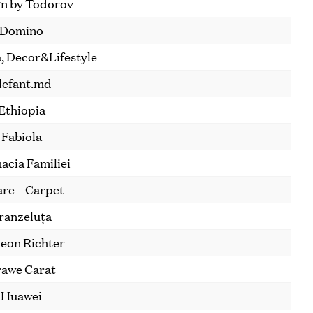
n by Todorov
Domino
a, Decor&Lifestyle
lefant.md
Ethiopia
Fabiola
acia Familiei
are – Carpet
ranzeluța
eon Richter
awe Carat
Huawei