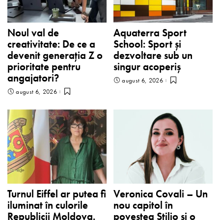
Noul val de
Aquaterra Sport
creativitate: De ce a
School: Sport și
devenit generația Z o
dezvoltare sub un
prioritate pentru
singur acoperiș
angajatori?
august 6, 2026
august 6, 2026
Turnul Eiffel ar putea fi
Veronica Covali – Un
iluminat în culorile
nou capitol în
Republicii Moldova.
povestea Stilio și o