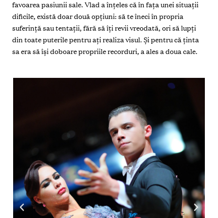
favoarea pasiunii sale. Vlad a înțeles că în fața unei situații
dificile, există doar două opțiuni: să te îneci în propria
suferință sau tentații, fără să îți revii vreodată, ori să lupți
din toate puterile pentru ați realiza visul. Și pentru că ținta
sa era să își doboare propriile recorduri, a ales a doua cale.