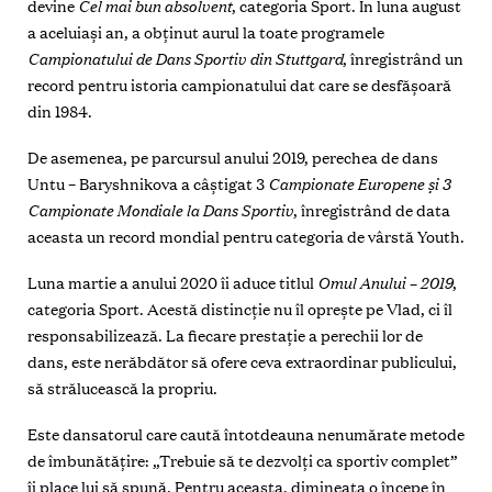
devine
Cel mai bun absolvent
, categoria Sport. În luna august
a aceluiași an, a obținut aurul la toate programele
Campionatului de Dans Sportiv din Stuttgard
, înregistrând un
record pentru istoria campionatului dat care se desfășoară
din 1984.
De asemenea, pe parcursul anului 2019, perechea de dans
Untu – Baryshnikova a câștigat 3
Campionate Europene și 3
Campionate Mondiale la Dans Sportiv
, înregistrând de data
aceasta un record mondial pentru categoria de vârstă Youth.
Luna martie a anului 2020 îi aduce titlul
Omul Anului – 2019
,
categoria Sport. Acestă distincție nu îl oprește pe Vlad, ci îl
responsabilizează. La fiecare prestație a perechii lor de
dans, este nerăbdător să ofere ceva extraordinar publicului,
să strălucească la propriu.
Este dansatorul care caută întotdeauna nenumărate metode
de îmbunătățire: „Trebuie să te dezvolți ca sportiv complet”
îi place lui să spună. Pentru aceasta, dimineața o începe în