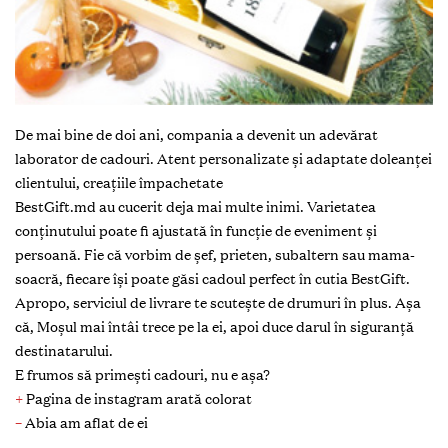
De mai bine de doi ani, compania a devenit un adevărat
laborator de cadouri. Atent personalizate și adaptate doleanței
clientului, creațiile împachetate
BestGift.md au cucerit deja mai multe inimi. Varietatea
conținutului poate fi ajustată în funcție de eveniment și
persoană. Fie că vorbim de șef, prieten, subaltern sau mama-
soacră, fiecare își poate găsi cadoul perfect în cutia BestGift.
Apropo, serviciul de livrare te scutește de drumuri în plus. Așa
că, Moșul mai întâi trece pe la ei, apoi duce darul în siguranță
destinatarului.
E frumos să primești cadouri, nu e așa?
+
Pagina de instagram arată colorat
–
Abia am aflat de ei