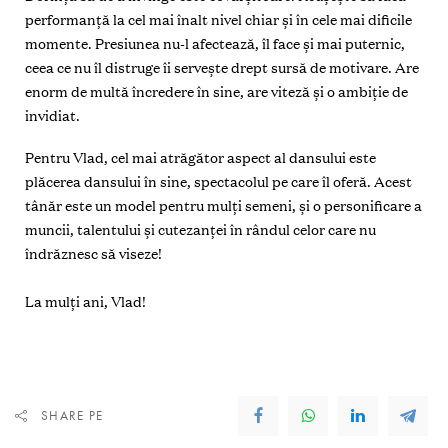
performanță la cel mai înalt nivel chiar și în cele mai dificile
momente. Presiunea nu-l afectează, îl face și mai puternic,
ceea ce nu îl distruge îi servește drept sursă de motivare. Are
enorm de multă încredere în sine, are viteză și o ambiție de
invidiat.
Pentru Vlad, cel mai atrăgător aspect al dansului este
plăcerea dansului în sine, spectacolul pe care îl oferă. Acest
tânăr este un model pentru mulți semeni, și o personificare a
muncii, talentului și cutezanței în rândul celor care nu
îndrăznesc să viseze!
La mulți ani, Vlad!
SHARE PE