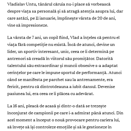
Vladislav Untu, tânărul căruia nu-i place să vorbească
despre viața sa personală și să atragă atenția asupra lui, dar
care astăzi, pe 11 ianuarie, împlinește vârsta de 20 de ani,
vine să impresioneze.
La vârsta de 7 ani, un copil fiind, Vlad a înțeles că pentru el
viața fără competiție nu există. Încă de atunci, devine un
lider, un sportiv interesant, unic, ceea ce îi determină pe
antrenori să creadă în viitorul său promițător. Datorită
talentului său extraordinar și muncii obsesive s-a adaptat
cerințelor pe care le impune sportul de performanță. Atunci
când se manifesta pe parchet sau la antrenamente, era
fericit, pentru că dintrotdeauna a iubit dansul. Devenise
pasiunea lui, era ceea ce îi plăcea cu adevărat.
La 16 ani, pleacă de acasă și dintr-o dată se trezește
înconjurat de campionii pe care i-a admirat până atunci. Din
acel moment a început o nouă provocare pentru cariera lui,
să învețe să își controleze emoțiile și să le gestioneze în