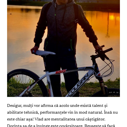
Desigur, mulți vor afirma că acolo unde există talent și
abilitate tehnică, performanțele vin în mod natural. Însă nu
este chiar așa! Vlad are mentalitatea unui câștigător.
Dorința sa de a învinge este covârșitoare. Reușește să facă