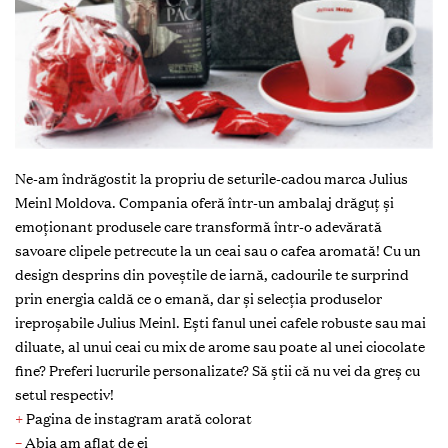
Ne-am îndrăgostit la propriu de seturile-cadou marca Julius
Meinl Moldova. Compania oferă într-un ambalaj drăguț și
emoționant produsele care transformă într-o adevărată
savoare clipele petrecute la un ceai sau o cafea aromată! Cu un
design desprins din poveștile de iarnă, cadourile te surprind
prin energia caldă ce o emană, dar și selecția produselor
ireproșabile Julius Meinl. Ești fanul unei cafele robuste sau mai
diluate, al unui ceai cu mix de arome sau poate al unei ciocolate
fine? Preferi lucrurile personalizate? Să știi că nu vei da greș cu
setul respectiv!
+
Pagina de instagram arată colorat
–
Abia am aflat de ei