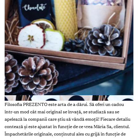
Filosofia PREZENTO este arta de a dărui. Să oferi un cadou
într-un mod cât mai original se învață, se studiază sau se
apelează la companii care știu să vândă emoții! Fiecare detaliu
contează și este ajustat în funcție de ce vrea Măria Sa, clientul.
Împachetările originale, conținutul ales cu grijă în funcție de