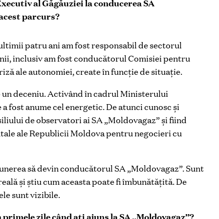
Executiv al Găgăuziei la conducerea SA
 acest parcurs?
n ultimii patru ani am fost responsabil de sectorul
unii, inclusiv am fost conducătorul Comisiei pentru
criză ale autonomiei, create în funcție de situație.
 un deceniu. Activând în cadrul Ministerului
a fost anume cel energetic. De atunci cunosc și
iului de observatori ai SA „Moldovagaz” și fiind
ale ale Republicii Moldova pentru negocieri cu
opunerea să devin conducătorul SA „Moldovagaz”. Sunt
reală și știu cum aceasta poate fi îmbunătățită. De
le sunt vizibile.
 primele zile când ați ajuns la SA „Moldovagaz”?