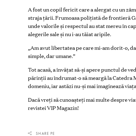
A fost un copil fericit care a alergat cu un zâmb
straja ţării. Frumoasa poliţistă de frontieră
unde valorile și respectul au stat mereu în capu
alegerile sale şi nu i-au tăiat aripile.
„Am avut libertatea pe care mi-am dorit-o, d
simple, dar umane.
”
Tot acasă, a învăţat să-şi apere punctul de ve
părinţii au îndrumat-o să meargă la Catedra Mi
domeniu, iar astăzi nu-şi mai imaginează viaţa 
Dacă vreţi să cunoaşteţi mai multe despre viaţa
revistei VIP Magazin!
SHARE PE