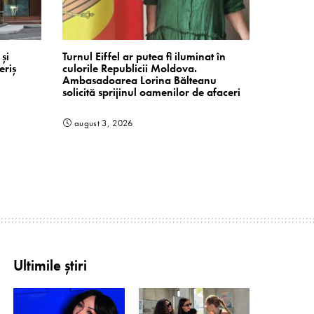
și
Turnul Eiffel ar putea fi iluminat în
eriș
culorile Republicii Moldova.
Ambasadoarea Lorina Bălteanu
solicită sprijinul oamenilor de afaceri
august 3, 2026
Ultimile știri