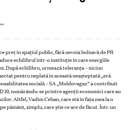
min
ce preț în spațiul public, fără nevoia bolnavă de PR
uce echilibrul într-o instituție în care energiile
ni. După echilibru, urmează toleranța – niciun
ctat pentru neplată în această neașteptată „eră
ponsabilitatea socială – SA „Moldovagaz” a contribuit
ID 19, numărându-se printre agenții economici care au
zilor. Altfel, Vadim Ceban, care stă în fața mea la o
pe pământ, simplu, care știe ce are de făcut. Într-un