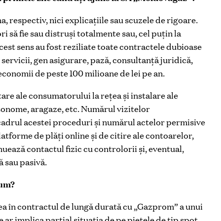
 respectiv, nici explicațiile sau scuzele de rigoare.
i să fie sau distruși totalmente sau, cel puțin la
cest sens au fost reziliate toate contractele dubioase
servicii, gen asigurare, pază, consultanță juridică,
 economii de peste 100 milioane de lei pe an.
are ale consumatorului la rețea și instalare ale
tonome, aragaze, etc. Numărul vizitelor
cadrul acestei proceduri și numărul actelor permisive
atforme de plăți online și de citire ale contoarelor,
nuează contactul fizic cu controlorii și, eventual,
ă sau pasivă.
cum?
rea în contractul de lungă durată cu „Gazprom” a unui
e ar implica parțial situația de pe piețele de tip spot.