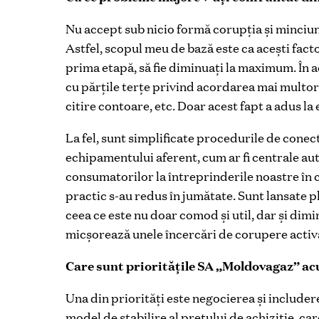
Nu accept sub nicio formă corupția și minciuna,
Astfel, scopul meu de bază este ca acești factor
prima etapă, să fie diminuați la maximum. În a
cu părțile terțe privind acordarea mai multor 
citire contoare, etc. Doar acest fapt a adus la
La fel, sunt simplificate procedurile de conect
echipamentului aferent, cum ar fi centrale au
consumatorilor la întreprinderile noastre în 
practic s-au redus în jumătate.
Sunt lansate pl
ceea ce este nu doar comod și util, dar și dimi
micșorează unele încercări de corupere activ
Care sunt prioritățile SA „Moldovagaz” a
Una din priorități este negocierea și include
model de stabilire al prețului de achiziție, car