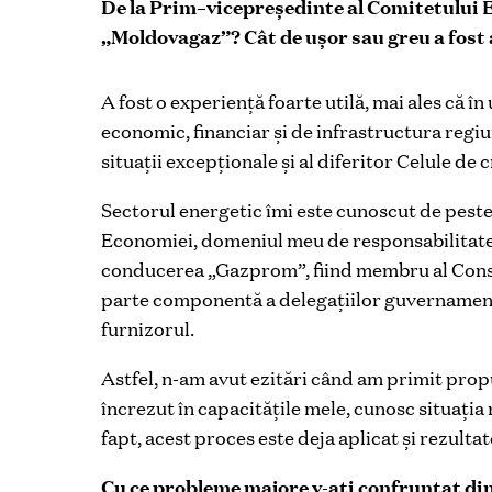
De la Prim–vicepreședinte al Comitetului 
„Moldovagaz”? Cât de ușor sau greu a fost
A fost o experiență foarte utilă, mai ales că î
economic, financiar și de infrastructura regi
situații excepționale și al diferitor Celule de 
Sectorul energetic îmi este cunoscut de peste
Economiei, domeniul meu de responsabilitate 
conducerea „Gazprom”, fiind membru al Consil
parte componentă a delegațiilor guvernament
furnizorul.
Astfel, n-am avut ezitări când am primit pr
încrezut în capacitățile mele, cunosc situația 
fapt, acest proces este deja aplicat și rezultate
Cu ce probleme majore v-ați confruntat din