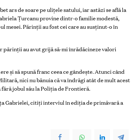
et ars de soare pe uliţele satului, iar astăzi se află la
 Gabriela Ţurcanu provine dintr-o familie modestă,
l mesei. Părinţii au fost cei care au susţinut-o în
ar
părinţii au avut grijă să-mi înrădăcineze valori
dere şi să spună franc ceea ce gândeşte. Atunci când
litară, nici nu bănuia că va îndrăgi atât de mult acest
fără jobul său la Poliţia de Frontieră.
 Gabrielei, citiți interviul în ediția de primăvară a