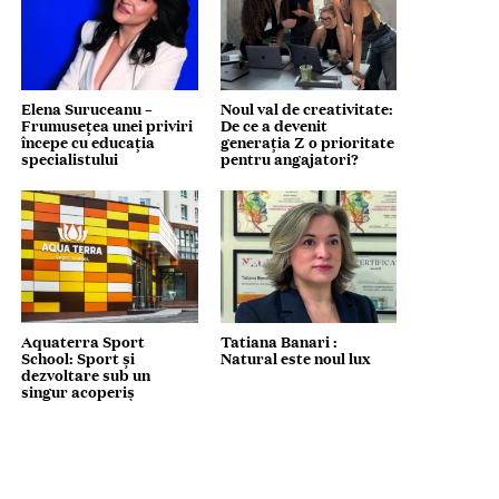
Elena Suruceanu –
Noul val de creativitate:
Frumusețea unei priviri
De ce a devenit
începe cu educația
generația Z o prioritate
specialistului
pentru angajatori?
Aquaterra Sport
Tatiana Banari :
School: Sport și
Natural este noul lux
dezvoltare sub un
singur acoperiș