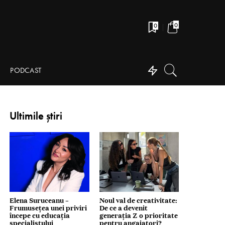
0
0
PODCAST
Ultimile știri
Elena Suruceanu –
Noul val de creativitate:
Frumusețea unei priviri
De ce a devenit
începe cu educația
generația Z o prioritate
specialistului
pentru angajatori?