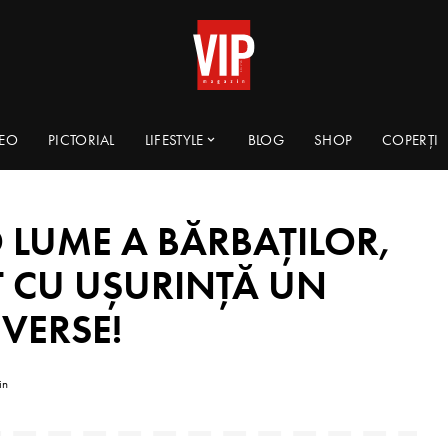
DEO
PICTORIAL
LIFESTYLE
BLOG
SHOP
COPERȚI
 LUME A BĂRBAŢILOR,
AT CU UȘURINȚĂ UN
VERSE!
in