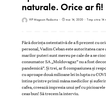
naturale. Orice ar fi!
VIP Magazin Redactia
mai 14, 2020
Timp citire 14 
Fără dorința ostentativă de a fi prezent cu ori
personal, Vadim Ceban este autoritatea care ad
marilor puteri sunt mereu pe cale de a se cioc
consumator SA „Moldovagaz” nu a fost decone
pandemică”. Și trei, ar fi compasiunea și res
cu aproape două milioane lei în lupta cu COV
întins printre primii mâna medicilor și suferin
cafea, creează impresia unui șef cu picioarele 
ceas bun! Să trecem la interviu.