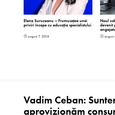
Elena Suruceanu – Frumusețea unei
Noul val
priviri începe cu educația specialistului
devenit 
angajato
august 7, 2026
august
Vadim Ceban: Suntem
aprovizionăm consum