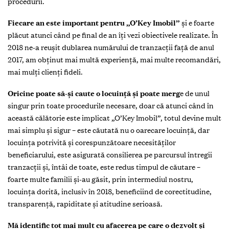
procedurii.
Fiecare an este important pentru „O’Key Imobil”
și e foarte
plăcut atunci când pe final de an îți vezi obiectivele realizate. În
2018 ne-a reușit dublarea numărului de tranzacții față de anul
2017, am obținut mai multă experiență, mai multe recomandări,
mai mulți clienți fideli.
Oricine poate să-și caute o locuință și poate merg
e de unul
singur prin toate procedurile necesare, doar că atunci când în
această călătorie este implicat „O’Key Imobil”, totul devine mult
mai simplu și sigur – este căutată nu o oarecare locuință, dar
locuința potrivită și corespunzătoare necesităților
beneficiarului, este asigurată consilierea pe parcursul întregii
tranzacții și, întâi de toate, este redus timpul de căutare –
foarte multe familii și-au găsit, prin intermediul nostru,
locuința dorită, inclusiv în 2018, beneficiind de corectitudine,
transparență, rapiditate și atitudine serioasă.
Mă identific tot mai mult cu afacerea pe care o dezvolt și