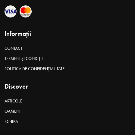
Andrian Candu. Munca depusă în 2016 şi în 2017 a început să fie
valorificată, proiectele sociale au prins contur cu impact asupra
locuitorilor ţării. Aceste lucruri au fost posibile graţie eforturilor
conjugate ale echipei de la guvernare. Crede în fapte, nu în
vorbe, inclusiv când e în joc destinul Republicii Moldova.
N
u pun niciodată etichete pe oameni,
pentru că este firesc ca
o persoană să evolueze în timp, să fie marcată de anumite
lucruri, evenimente, cărți, idei și apoi intensitatea primelor
impresii să scadă și atunci, în funcție de starea în care l-ai
prins, să-ți faci o impresie care poate fi absolut greșită. Nu pun
etichete nici pe mine. Întotdeauna mi-au plăcut provocările și
să văd că am lăsat ceva valoros după mine. Cred că anume
acest lucru mă definește cel mai bine.
Pentru mine a fost important să văd că am reușit să
începem
, așa cum am promis, cel mai mare proiect
investițional realizat vreodată în domeniul social-cultural,