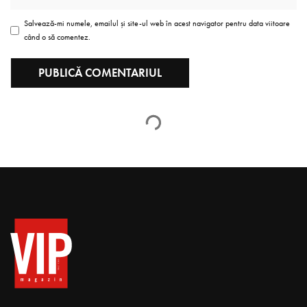
Salvează-mi numele, emailul și site-ul web în acest navigator pentru data viitoare
când o să comentez.
Andrian Candu, OMUL
ANULUI 2018 în domeniul
Legislativ
VIP Magazin Redactia
aprilie 11, 2019
Timp citire 5 min
Anul 2018 a fost plin pentru Preşedintele Parlamentului,