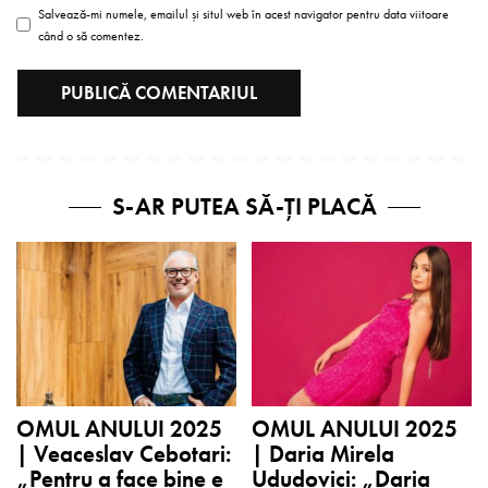
Salvează-mi numele, emailul și situl web în acest navigator pentru data viitoare
când o să comentez.
S-AR PUTEA SĂ-ȚI PLACĂ
OMUL ANULUI 2025
OMUL ANULUI 2025
| Veaceslav Cebotari:
| Daria Mirela
„Pentru a face bine e
Ududovici: „Daria