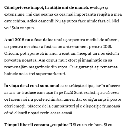
C
ând privesc înapoi
, la atâţia ani de muncă
, evoluţie şi
extensiune, îmi dau seama că cea mai importantă reuşită a mea
este echipa, adică oamenii! Nu aş putea face nimic fără ei. Nici
voi! Ştiu ce spun.
Anul 2018 nu a fost deloc
unul uşor
pentru mediul de afaceri,
iar pentru noi chiar a fost ca un antrenament pentru 2019.
Oricum, pot spune că în anul trecut am început un nou ciclu în
povestea noastră. Am depus mult efort şi imaginaţie ca să
reamenajăm magazinele din reţea. Cu siguranţă aţi remarcat
hainele noi a trei supermarketuri.
În viaţa de zi cu zi sunt omul
care trăieşte clipa
, iar în afacere
asta s-ar traduce cam aşa: fii pe fază! Sunt realist, ştiu că ceea
ce facem noi nu poate schimba lumea, dar cu siguranţă îi poate
oferi emoţii, plăcere de la cumpărături şi o dispoziţie frumoasă
când clienţii noştri revin seara acasă.
Timpul liber îl consum „cu pâine”!
Şi cu un vin bun. Şi cu