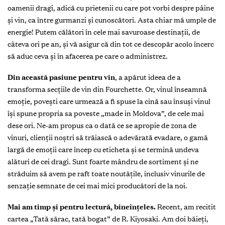
oamenii dragi, adică cu prietenii cu care pot vorbi despre pâine
și vin, ca între gurmanzi și cunoscători. Asta chiar mă umple de
energie! Putem călători în cele mai savuroase destinații, de
câteva ori pe an, și vă asigur că din tot ce descopăr acolo încerc
să aduc ceva și în afacerea pe care o administrez.
Din această pasiune pentru vin
, a apărut ideea de a
transforma secțiile de vin din Fourchette. Or, vinul înseamnă
emoție, povești care urmează a fi spuse la cină sau însuși vinul
își spune propria sa poveste „made in Moldova”, de cele mai
dese ori. Ne-am propus ca o dată ce se apropie de zona de
vinuri, clienții noștri să trăiască o adevărată evadare, o gamă
largă de emoții care încep cu eticheta și se termină undeva
alături de cei dragi. Sunt foarte mândru de sortiment și ne
străduim să avem pe raft toate noutățile, inclusiv vinurile de
senzație semnate de cei mai mici producători de la noi.
Mai am timp și pentru lectură, bineînțeles.
Recent, am recitit
cartea „Tată sărac, tată bogat” de R. Kiyosaki. Am doi băieți,