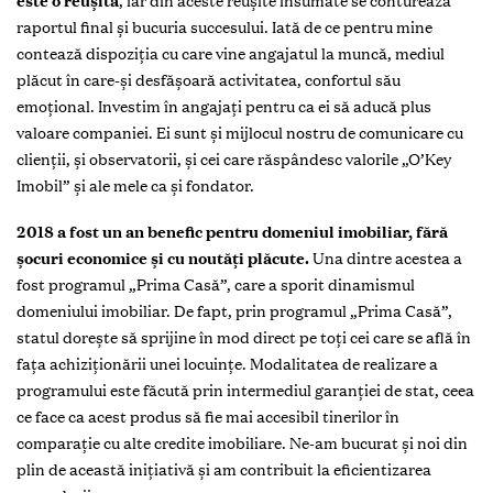
este o reușită
, iar din aceste reușite însumate se conturează
raportul final și bucuria succesului. Iată de ce pentru mine
contează dispoziția cu care vine angajatul la muncă, mediul
plăcut în care-și desfășoară activitatea, confortul său
emoțional. Investim în angajați pentru ca ei să aducă plus
valoare companiei. Ei sunt și mijlocul nostru de comunicare cu
clienții, și observatorii, și cei care răspândesc valorile „O’Key
Imobil” și ale mele ca și fondator.
2018 a fost un an benefic pentru domeniul imobiliar, fără
șocuri economice și cu noutăți plăcute.
Una dintre acestea a
fost programul „Prima Casă”, care a sporit dinamismul
domeniului imobiliar. De fapt, prin programul „Prima Casă”,
statul dorește să sprijine în mod direct pe toți cei care se află în
fața achiziționării unei locuințe. Modalitatea de realizare a
programului este făcută prin intermediul garanției de stat, ceea
ce face ca acest produs să fie mai accesibil tinerilor în
comparație cu alte credite imobiliare. Ne-am bucurat și noi din
plin de această inițiativă și am contribuit la eficientizarea