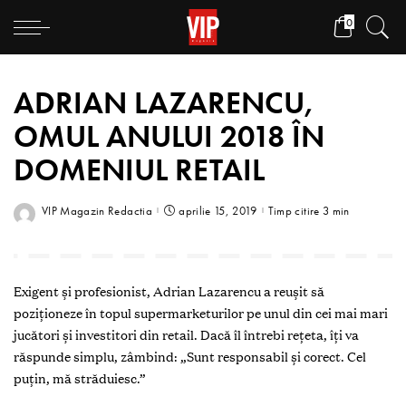
0
ADRIAN LAZARENCU,
OMUL ANULUI 2018 ÎN
DOMENIUL RETAIL
VIP Magazin Redactia
aprilie 15, 2019
Timp citire 3 min
Exigent şi profesionist, Adrian Lazarencu a reuşit să
poziţioneze în topul supermarketurilor pe unul din cei mai mari
jucători şi investitori din retail. Dacă îl întrebi reţeta, îţi va
răspunde simplu, zâmbind: „Sunt responsabil şi corect. Cel
puţin, mă străduiesc.”