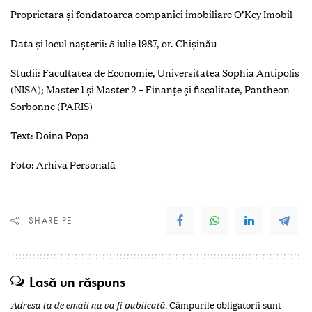
Proprietara şi fondatoarea companiei imobiliare O’Key Imobil
Data şi locul naşterii: 5 iulie 1987, or. Chişinău
Studii: Facultatea de Economie, Universitatea Sophia Antipolis
(NISA); Master 1 şi Master 2 – Finanţe şi fiscalitate, Pantheon-
Sorbonne (PARIS)
Text: Doina Popa
Foto: Arhiva Personală
SHARE PE
Lasă un răspuns
Adresa ta de email nu va fi publicată.
Câmpurile obligatorii sunt