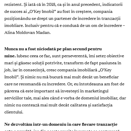
rezistent. Și iată că în 2018, ca și în anul precedent, indicatorii
de succes ai „O’Key Imobil” au fost în creștere, compania
poziționându-se drept un partener de încredere în tranzacții
imobliare. Inclusiv pentru că e condusă de un om de încredere –
Alina Moldovan Madan.
M
unca nu a fost niciodată pe plan secund pentru
mine.
Iubesc ceea ce fac, sunt perseverentă, îmi setez obiective
mari și găsesc soluții potrivite, transform de fapt pasiunea în
job, iar în consecință, cresc compania imobiliară „O’Key
Imobil”. Și nimic nu mă bucură mai mult decât un beneficiar
care ne recomandă cu încredere. Or, eu întotdeauna am fost de
părerea că este important să investești în marketingul
serviciilor tale, mai ales când e vorba de domeniul imobiliar, dar
nimic nu contează mai mult decât calitatea și satisfacția
clientului.
Ne dezvoltăm într-un domeniu în care fiecare tranzacție