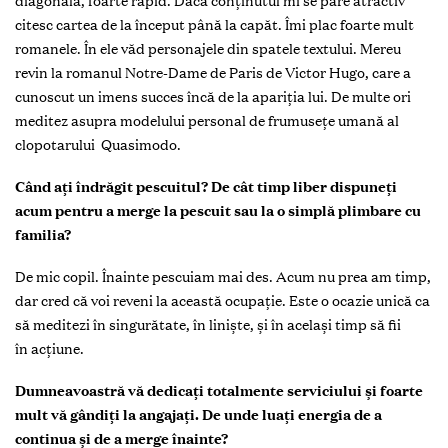
diagonală, foarte rapid. Dacă conținutul mi se pare atractiv
citesc cartea de la început până la capăt. Îmi plac foarte mult
romanele. În ele văd personajele din spatele textului. Mereu
revin la romanul Notre-Dame de Paris de Victor Hugo, care a
cunoscut un imens succes încă de la apariția lui. De multe ori
meditez asupra modelului personal de frumusețe umană al
clopotarului Quasimodo.
Când ați îndrăgit pescuitul? De cât timp liber dispuneți
acum pentru a merge la pescuit sau la o simplă plimbare cu
familia?
De mic copil. Înainte pescuiam mai des. Acum nu prea am timp,
dar cred că voi reveni la această ocupație. Este o ocazie unică ca
să meditezi în singurătate, în liniște, și în același timp să fii
în acțiune.
Dumneavoastră vă dedicați totalmente serviciului și foarte
mult vă gândiți la angajați. De unde luați energia de a
continua și de a merge înainte?