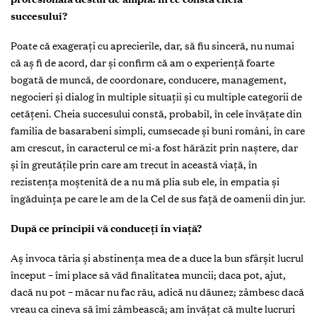
succesului?
Poate că exagerați cu aprecierile, dar, să fiu sinceră, nu numai
că aș fi de acord, dar și confirm că am o experiență foarte
bogată de muncă, de coordonare, conducere, management,
negocieri și dialog în multiple situații și cu multiple categorii de
cetățeni. Cheia succesului constă, probabil, în cele învățate din
familia de basarabeni simpli, cumsecade și buni români, în care
am crescut, în caracterul ce mi-a fost hărăzit prin naștere, dar
și în greutățile prin care am trecut în această viață, în
rezistența moștenită de a nu mă plia sub ele, în empatia și
îngăduința pe care le am de la Cel de sus față de oamenii din jur.
După ce principii vă conduceți în viață?
Aș invoca tăria și abstinența mea de a duce la bun sfârșit lucrul
început – îmi place să văd finalitatea muncii; daca pot, ajut,
dacă nu pot – măcar nu fac rău, adică nu dăunez; zâmbesc dacă
vreau ca cineva să îmi zâmbească; am învățat că multe lucruri