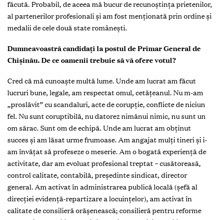
făcută. Probabil, de aceea mă bucur de recunoștința prietenilor,
al partenerilor profesionali și am fost menționată prin ordine și
medalii de cele două state românești.
Dumneavoastră candidați la postul de Primar General de
Chișinău. De ce oamenii trebuie să vă ofere votul?
Cred că mă cunoaște multă lume. Unde am lucrat am făcut
lucruri bune, legale, am respectat omul, cetățeanul. Nu m-am
„proslăvit” cu scandaluri, acte de corupție, conflicte de niciun
fel. Nu sunt coruptibilă, nu datorez nimănui nimic, nu sunt un
om sărac. Sunt om de echipă. Unde am lucrat am obținut
succes și am lăsat urme frumoase. Am angajat mulți tineri și i-
am învățat să profeseze o meserie. Am o bogată experiență de
activitate, dar am evoluat profesional treptat – cusătoreasă,
control calitate, contabilă, președinte sindicat, director
general. Am activat în administrarea publică locală (șefă al
direcției evidență-repartizare a locuințelor), am activat în
calitate de consilieră orășenească; consilieră pentru reforme