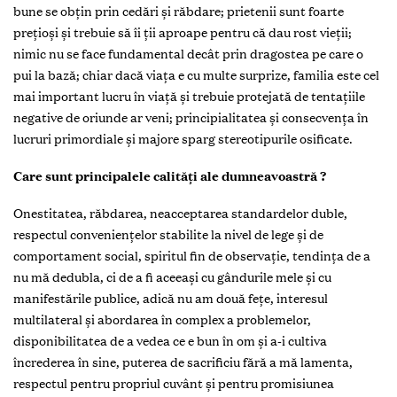
bune se obțin prin cedări și răbdare; prietenii sunt foarte
prețioși și trebuie să îi ții aproape pentru că dau rost vieții;
nimic nu se face fundamental decât prin dragostea pe care o
pui la bază; chiar dacă viața e cu multe surprize, familia este cel
mai important lucru în viață și trebuie protejată de tentațiile
negative de oriunde ar veni; principialitatea și consecvența în
lucruri primordiale și majore sparg stereotipurile osificate.
Care sunt principalele calități ale dumneavoastră ?
Onestitatea, răbdarea, neacceptarea standardelor duble,
respectul conveniențelor stabilite la nivel de lege și de
comportament social, spiritul fin de observație, tendința de a
nu mă dedubla, ci de a fi aceeași cu gândurile mele și cu
manifestările publice, adică nu am două fețe, interesul
multilateral și abordarea în complex a problemelor,
disponibilitatea de a vedea ce e bun în om și a-i cultiva
încrederea în sine, puterea de sacrificiu fără a mă lamenta,
respectul pentru propriul cuvânt și pentru promisiunea