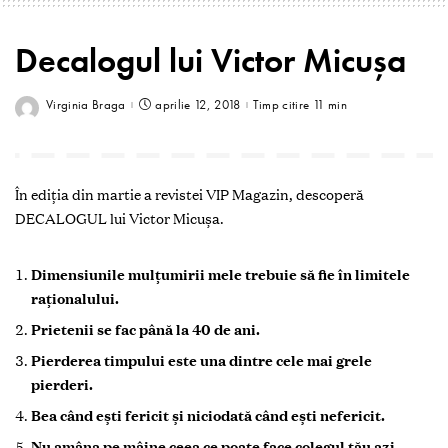
Decalogul lui Victor Micușa
Virginia Braga
aprilie 12, 2018
Timp citire 11 min
În ediția din martie a revistei VIP Magazin, descoperă
DECALOGUL lui Victor Micușa.
Dimensiunile mulţumirii mele trebuie să fie în limitele
raţionalului.
Prietenii se fac până la 40 de ani.
Pierderea timpului este una dintre cele mai grele
pierderi.
Bea când ești fericit și niciodată când ești nefericit.
Nu amâna pe mâine ceea ce poate face colegul tău azi.