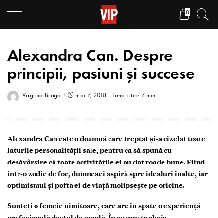
0
Alexandra Can. Despre
principii, pasiuni și succese
Virginia Braga
mai 7, 2018
Timp citire 7 min
Alexandra Can este o doamnă care treptat și-a cizelat toate
laturile personalității sale, pentru ca să spună cu
desăvârșire că toate activitățile ei au dat roade bune. Fiind
într-o zodie de foc, dumneaei aspiră spre idealuri înalte, iar
optimismul și pofta ei de viață molipsește pe oricine.
Sunteți o femeie uimitoare, care are în spate o experiență
profesională destul de amplă. În ce constă cheia