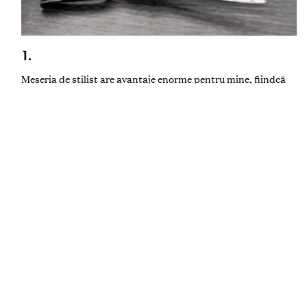
1.
Meseria de stilist are avantaje enorme pentru mine, fiindcă
eu am posibilitatea:
-Să fiu în fiecare zi pe scenă… Foarte mulţi copii visează să
devină actori, modele, staruri de estradă și de cinema.
Salonul de frumuseţe este același teatru unde fiecare
specialist își poate realiza pe deplin talentele artistice.
-Să creez capodopere într-un interval scurt de timp… Dacă
mulţi reprezentanţi ai artelor – pictorii, scriitorii, sculptorii,
scenariștii, regizorii, designerii, arhitecţii etc. au nevoie de
săptămâni, luni și chiar ani pentru crearea operelor lor,
stilistul, timp de două-trei ore, poate crea opera de artă
pentru clienţii săi.