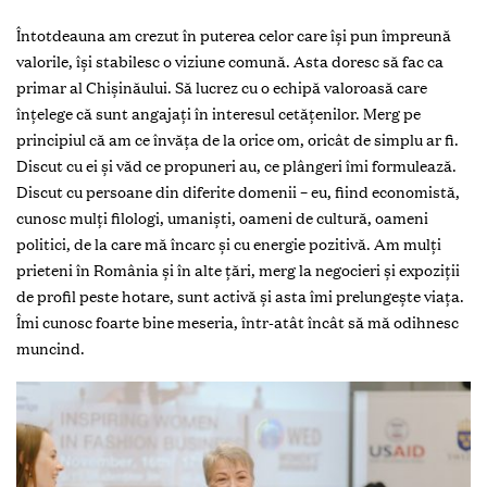
Întotdeauna am crezut în puterea celor care își pun împreună
valorile, își stabilesc o viziune comună. Asta doresc să fac ca
primar al Chișinăului. Să lucrez cu o echipă valoroasă care
înțelege că sunt angajați în interesul cetățenilor. Merg pe
principiul că am ce învăța de la orice om, oricât de simplu ar fi.
Discut cu ei și văd ce propuneri au, ce plângeri îmi formulează.
Discut cu persoane din diferite domenii – eu, fiind economistă,
cunosc mulți filologi, umaniști, oameni de cultură, oameni
politici, de la care mă încarc și cu energie pozitivă. Am mulți
prieteni în România și în alte țări, merg la negocieri și expoziții
de profil peste hotare, sunt activă și asta îmi prelungește viața.
Îmi cunosc foarte bine meseria, într-atât încât să mă odihnesc
muncind.