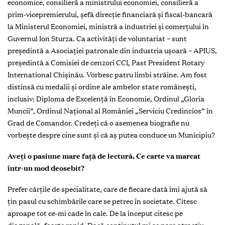
economice, consilieră a ministrului economiei, consilieră a
prim-vicepremierului, șefă direcție financiară și fiscal-bancară
la Ministerul Economiei, ministră a industriei și comerțului în
Guvernul Ion Sturza. Ca activități de voluntariat – sunt
președintă a Asociației patronale din industria ușoară – APIUS,
președintă a Comisiei de cenzori CCI, Past President Rotary
International Chișinău. Vorbesc patru limbi străine. Am fost
distinsă cu medalii și ordine ale ambelor state românești,
inclusiv: Diploma de Excelență în Economie, Ordinul „Gloria
Muncii”, Ordinul Național al României „Serviciu Credincios” în
Grad de Comandor. Credeți că o asemenea biografie nu
vorbește despre cine sunt și că aș putea conduce un Municipiu?
Aveți o pasiune mare față de lectură. Ce carte va marcat
într-un mod deosebit?
Prefer cărțile de specialitate, care de fiecare dată îmi ajută să
țin pasul cu schimbările care se petrec în societate. Citesc
aproape tot ce-mi cade în cale. De la început citesc pe