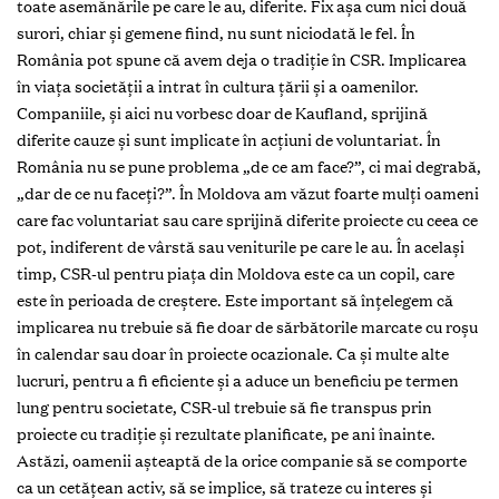
toate asemănările pe care le au, diferite. Fix așa cum nici două
surori, chiar și gemene fiind, nu sunt niciodată le fel. În
România pot spune că avem deja o tradiție în CSR. Implicarea
în viața societății a intrat în cultura țării și a oamenilor.
Companiile, și aici nu vorbesc doar de Kaufland, sprijină
diferite cauze și sunt implicate în acțiuni de voluntariat. În
România nu se pune problema „de ce am face?”, ci mai degrabă,
„dar de ce nu faceți?”. În Moldova am văzut foarte mulți oameni
care fac voluntariat sau care sprijină diferite proiecte cu ceea ce
pot, indiferent de vârstă sau veniturile pe care le au. În același
timp, CSR-ul pentru piața din Moldova este ca un copil, care
este în perioada de creștere. Este important să înțelegem că
implicarea nu trebuie să fie doar de sărbătorile marcate cu roșu
în calendar sau doar în proiecte ocazionale. Ca și multe alte
lucruri, pentru a fi eficiente și a aduce un beneficiu pe termen
lung pentru societate, CSR-ul trebuie să fie transpus prin
proiecte cu tradiție și rezultate planificate, pe ani înainte.
Astăzi, oamenii așteaptă de la orice companie să se comporte
ca un cetățean activ, să se implice, să trateze cu interes și