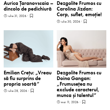
Aurica Țaranovscaia –
Dezgolite Frumos cu
dincolo de pedichiură
Carolina Jizdan:
Corp, suflet, emoție!
iulie 31, 2026
iulie 30, 2026
Emilian Crețu: „Vreau
Dezgolite Frumos cu
să fiu surprins de
Doina Gangan:
propria soartă”
„Frumusețea nu
exclude caracterul,
iulie 28, 2026
munca și talentul”
mai 11, 2026