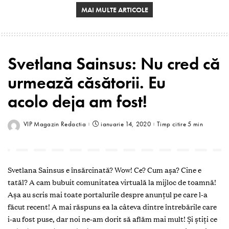
MAI MULTE ARTICOLE
Svetlana Sainsus: Nu cred că
urmează căsătorii. Eu
acolo deja am fost!
VIP Magazin Redactia
ianuarie 14, 2020
Timp citire 5 min
Svetlana Sainsus e însărcinată? Wow! Ce? Cum aşa? Cine e
tatăl? A cam bubuit comunitatea virtuală la mijloc de toamnă!
Așa au scris mai toate portalurile despre anunțul pe care l-a
făcut recent! A mai răspuns ea la câteva dintre întrebările care
i-au fost puse, dar noi ne-am dorit să aflăm mai mult! Și știți ce