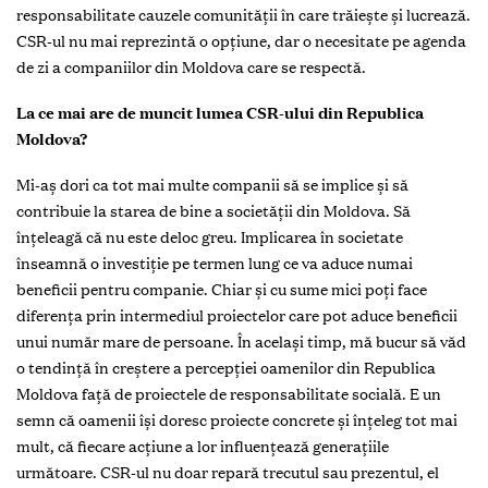
responsabilitate cauzele comunității în care trăiește și lucrează.
CSR-ul nu mai reprezintă o opțiune, dar o necesitate pe agenda
de zi a companiilor din Moldova care se respectă.
La ce mai are de muncit lumea CSR-ului din Republica
Moldova?
Mi-aș dori ca tot mai multe companii să se implice și să
contribuie la starea de bine a societății din Moldova. Să
înțeleagă că nu este deloc greu. Implicarea în societate
înseamnă o investiție pe termen lung ce va aduce numai
beneficii pentru companie. Chiar și cu sume mici poți face
diferența prin intermediul proiectelor care pot aduce beneficii
unui număr mare de persoane. În același timp, mă bucur să văd
o tendință în creștere a percepției oamenilor din Republica
Moldova față de proiectele de responsabilitate socială. E un
semn că oamenii își doresc proiecte concrete și înțeleg tot mai
mult, că fiecare acțiune a lor influențează generațiile
următoare. CSR-ul nu doar repară trecutul sau prezentul, el