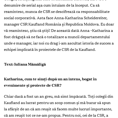
denumire de serial așa cum intuiam de la început. Ca să
reamintesc, munca de CSR se descifrează ca responsabilitate
social corporativă. Asta face Anna-Katharina Scheidereiter,
manager CSR Kaufland România și Republica Moldova. Eu doar
vă reamintesc, știu că știți! De această dată Anna –Katharina a
fost drăguță să ne facă o totalizare a muncii departamentului
unde e manager, iar noi cu drag i-am ascultat istoria de succes a
echipei implicată în proiectele de CSR de la Kaufland.
Text: Iuliana Mămăligă
Katharina, cum te simți după un an intens, bogat în
evenimente și proiecte de CSR?
Chiar dacă a fost un an greu, mă simt împăcată. Toți colegii din
Kaufland au lucrat pentru un scop comun și mă bucur să spun
la sfârșit de an că am reușit să facem multe lucruri importante,
că am reușit tot ce ne-am propus. Pentru noi, cei de la CSR, a