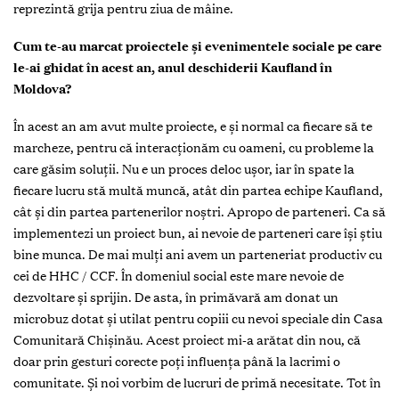
reprezintă grija pentru ziua de mâine.
Cum te-au marcat proiectele și evenimentele sociale pe care
le-ai ghidat în acest an, anul deschiderii Kaufland în
Moldova?
În acest an am avut multe proiecte, e și normal ca fiecare să te
marcheze, pentru că interacționăm cu oameni, cu probleme la
care găsim soluții. Nu e un proces deloc ușor, iar în spate la
fiecare lucru stă multă muncă, atât din partea echipe Kaufland,
cât și din partea partenerilor noștri. Apropo de parteneri. Ca să
implementezi un proiect bun, ai nevoie de parteneri care își știu
bine munca. De mai mulți ani avem un parteneriat productiv cu
cei de HHC / CCF. În domeniul social este mare nevoie de
dezvoltare și sprijin. De asta, în primăvară am donat un
microbuz dotat și utilat pentru copiii cu nevoi speciale din Casa
Comunitară Chișinău. Acest proiect mi-a arătat din nou, că
doar prin gesturi corecte poți influența până la lacrimi o
comunitate. Și noi vorbim de lucruri de primă necesitate. Tot în