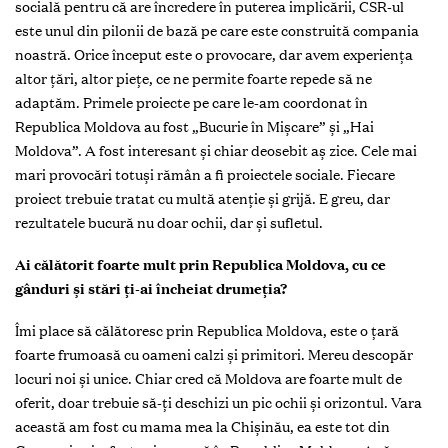
socială pentru că are încredere în puterea implicării, CSR-ul
este unul din pilonii de bază pe care este construită compania
noastră. Orice început este o provocare, dar avem experiența
altor țări, altor piețe, ce ne permite foarte repede să ne
adaptăm. Primele proiecte pe care le-am coordonat în
Republica Moldova au fost „Bucurie în Mișcare” și „Hai
Moldova”. A fost interesant și chiar deosebit aș zice. Cele mai
mari provocări totuși rămân a fi proiectele sociale. Fiecare
proiect trebuie tratat cu multă atenție și grijă. E greu, dar
rezultatele bucură nu doar ochii, dar și sufletul.
Ai călătorit foarte mult prin Republica Moldova, cu ce
gânduri și stări ți-ai încheiat drumeția?
Îmi place să călătoresc prin Republica Moldova, este o țară
foarte frumoasă cu oameni calzi și primitori. Mereu descopăr
locuri noi și unice. Chiar cred că Moldova are foarte mult de
oferit, doar trebuie să-ți deschizi un pic ochii și orizontul. Vara
această am fost cu mama mea la Chișinău, ea este tot din