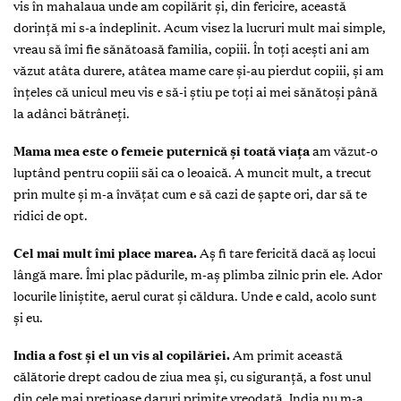
vis în mahalaua unde am copilărit și, din fericire, această
dorință mi s-a îndeplinit. Acum visez la lucruri mult mai simple,
vreau să îmi fie sănătoasă familia, copiii. În toți acești ani am
văzut atâta durere, atâtea mame care și-au pierdut copiii, și am
înțeles că unicul meu vis e să-i știu pe toți ai mei sănătoși până
la adânci bătrâneți.
Mama mea este o femeie puternică
și toată viața
am văzut-o
luptând pentru copiii săi ca o leoaică. A muncit mult, a trecut
prin multe și m-a învățat cum e să cazi de șapte ori, dar să te
ridici de opt.
Cel mai mult îmi place marea.
Aș fi tare fericită dacă aș locui
lângă mare. Îmi plac pădurile, m-aș plimba zilnic prin ele. Ador
locurile liniștite, aerul curat și căldura. Unde e cald, acolo sunt
și eu.
India a fost și el un vis al copilăriei.
Am primit această
călătorie drept cadou de ziua mea și, cu siguranță, a fost unul
din cele mai preţioase daruri primite vreodată. India nu m-a