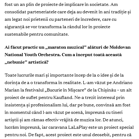
fost un an plin de proiecte de implicare în societate. Am
consolidat parteneriatele care deja au devenit în ani tradiție și
am legat noi prietenii cu parteneri de încredere, care cu
siguranță se vor transforma la rândul lor în proiecte
sustenabile pentru comunitate.
Ai făcut practic un „maraton muzical” alături de Moldovan
National Youth Orchestra. Cum a început toată această
„nebunie” artistică?
Toate lucrurile mari și importante încep de la o idee și de la
dorința de a o transforma în realitate. L-am văzut pe Andriano
Marian la festivalul „Bucurie în Mișcare” de la Chișinău – un alt
proiect de suflet pentru Kaufland. Ne-a trezit interesul prin
insistența și profesionalism lui, dar pe bune, convinsă am fost
în momentul când l-am văzut pe scenă, împreună cu tineri
artiștii și am rămas efectiv vrăjită de muzica lor. De atunci,
lucrăm împreună, iar caravana LaLaPlay este un proiect special
pentru noi. De fapt, acest proiect este unul deosebit, pentru că