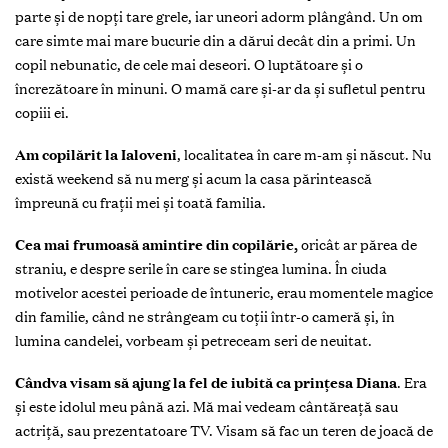
parte şi de nopți tare grele, iar uneori adorm plângând. Un om
care simte mai mare bucurie din a dărui decât din a primi. Un
copil nebunatic, de cele mai deseori. O luptătoare și o
încrezătoare în minuni. O mamă care și-ar da și sufletul pentru
copiii ei.
Am copilărit la Ialoveni
,
localitatea în care m-am şi născut. Nu
există weekend să nu merg şi acum la casa părintească
împreună cu frații mei și toată familia.
Cea mai frumoasă amintire din copilărie,
oricât ar părea de
straniu, e despre serile în care se stingea lumina. În ciuda
motivelor acestei perioade de întuneric, erau momentele magice
din familie, când ne strângeam cu toţii într-o cameră și, în
lumina candelei, vorbeam și petreceam seri de neuitat.
Cândva visam să ajung la fel de iubită ca prințesa Diana
.
Era
și este idolul meu până azi. Mă mai vedeam cântăreață sau
actriță, sau prezentatoare TV. Visam să fac un teren de joacă de