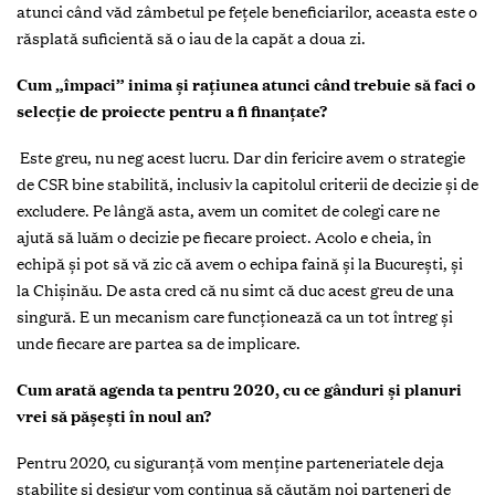
atunci când văd zâmbetul pe fețele beneficiarilor, aceasta este o
răsplată suficientă să o iau de la capăt a doua zi.
Cum „împaci” inima și rațiunea atunci când trebuie să faci o
selecție de proiecte pentru a fi finanțate?
Este greu, nu neg acest lucru. Dar din fericire avem o strategie
de CSR bine stabilită, inclusiv la capitolul criterii de decizie și de
excludere. Pe lângă asta, avem un comitet de colegi care ne
ajută să luăm o decizie pe fiecare proiect. Acolo e cheia, în
echipă și pot să vă zic că avem o echipa faină și la București, și
la Chișinău. De asta cred că nu simt că duc acest greu de una
singură. E un mecanism care funcționează ca un tot întreg și
unde fiecare are partea sa de implicare.
Cum arată agenda ta pentru 2020, cu ce gânduri și planuri
vrei să pășești în noul an?
Pentru 2020, cu siguranță vom menține parteneriatele deja
stabilite și desigur vom continua să căutăm noi parteneri de