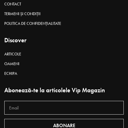
Doamna lui a aşezat pe masa de lângă piscină cel mai elegant
serviciu din porţelan cu floricele albastre, a aranjat două farfurii
cu pepene galben şi roşu şi ne-am pus pe treabă. În pauze,
maestrul mai trăgea dintr-o ţigară LM, pe care o aprindea cu o
elegantă brichetă roz.
Casa lor se află într-o curte de la intersecţia stăzilor 31 August
cu Mihai Eminescu, însă, de nişte ani încoace, mulţi, are un
sechestru pe ea, aşa că artistul şi familia lui s-ar putea pomeni
în orice moment în stradă. Bineînţeles, nu dă Domnul! Doar că
justiţia pare neputincioasă în faţa unei gafe birocratice
bineintenţionate…
Text: Rodica Ciorănică • Foto: Victor Pictor; Paula Gleich