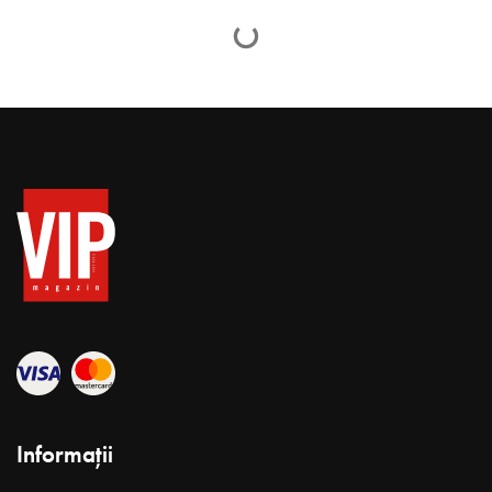
Ștefan Petrache „M-am
întors de acolo de unde
nimeni nu se întoarce!”
VIP Magazin Redactia
ianuarie 14, 2020
Timp citire 21 min
În ziua ceea de sâmbătă, când am zis că vin să facem interviul,
nu îşi găsea locul de dimineaţă. Şi-a ales, din multele ţinute care
fâlfâie pe el de când îl chinuieşte diabetul, un pantalon cream şi
un blug albastru. Aristocratice alegeri, mi-am zis. Pe la patru
după-amiaza a mai dat un telefon, ca un copil nerăbdător. „Voi
veniţi, puiuţu?” „Da, Maestre, vom fi într-o oră, aşa cum am
stabilit.”