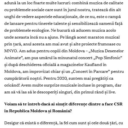
adună la un loc foarte multe lucruri: combină muzica de calitate
cu problemele sociale care sunt în jurul nostru, tratează din alt
unghi de vedere aspectele educaționale, de ce nu, este o rampă
de lansare pentru tinerele talente și sensibilizează oamenii față
de problemele ecologice. Ne bucură să aducem muzica acolo
unde aceasta încă nu a ajuns. Pe lângă acest maraton muzical
prin țară, anul acesta am mai avut și alte proiecte frumoase cu
MNYO. Am adus pentru copiii din Moldova – „Muzica Desenelor
Animate”, am pus umărul la minunatul concert „Pop Simfonic”
și după deschiderea oficială a magazinelor Kaufland în
Moldova, am improvizat chiar și un „Concert în Parcare” pentru
cumpărătorii noștri. Pentru 2020, suntem mai pregătiți ca
oricând! Avem multe surprize muzicale incluse în program, dar
am să vă las să le descoperiți singuri, din primul rând și live.
Voiam să te întreb dacă ai simțit diferențe dintre a face CSR
în Republica Moldova și România?
Desigur că există o diferență, la fel cum sunt și cele două țări, cu