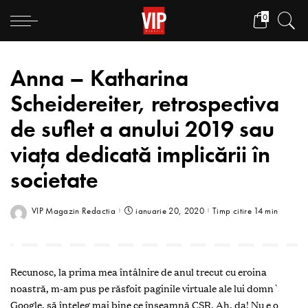
0
Anna – Katharina
Scheidereiter, retrospectiva
de suflet a anului 2019 sau
viața dedicată implicării în
societate
VIP Magazin Redactia
ianuarie 20, 2020
Timp citire 14 min
Recunosc, la prima mea întâlnire de anul trecut cu eroina
noastră, m-am pus pe răsfoit paginile virtuale ale lui domn`
Google, să înțeleg mai bine ce înseamnă CSR. Ah, da! Nu e o