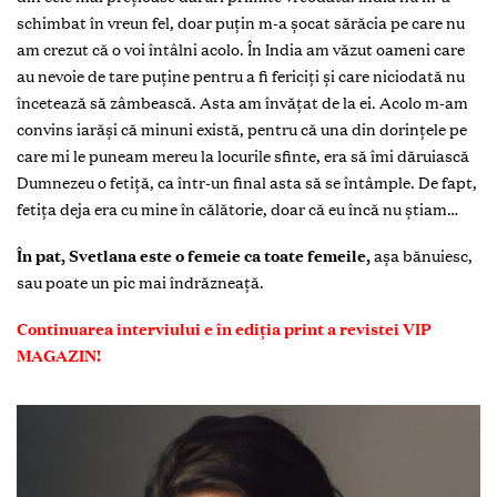
schimbat în vreun fel, doar puțin m-a șocat sărăcia pe care nu
am crezut că o voi întâlni acolo. În India am văzut oameni care
au nevoie de tare puține pentru a fi fericiţi și care niciodată nu
încetează să zâmbească. Asta am învățat de la ei. Acolo m-am
convins iarăși că minuni există, pentru că una din dorințele pe
care mi le puneam mereu la locurile sfinte, era să îmi dăruiască
Dumnezeu o fetiță, ca într-un final asta să se întâmple. De fapt,
fetița deja era cu mine în călătorie, doar că eu încă nu ştiam…
În pat,
Svetlana este o femeie ca toate femeile,
aşa bănuiesc,
sau poate un pic mai îndrăzneață.
Continuarea interviului e în ediția print a revistei VIP
MAGAZIN!