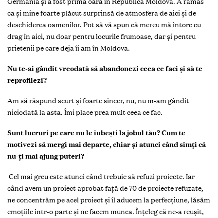
Germania și a fost prima oară în Republica Moldova. A rămas
ca și mine foarte plăcut surprinsă de atmosfera de aici și de
deschiderea oamenilor. Pot să vă spun că mereu mă întorc cu
drag în aici, nu doar pentru locurile frumoase, dar și pentru
prietenii pe care deja îi am în Moldova.
Nu te-ai gândit vreodată să abandonezi ceea ce faci și să te
reprofilezi?
Am să răspund scurt și foarte sincer, nu, nu m-am gândit
niciodată la asta. Îmi place prea mult ceea ce fac.
Sunt lucruri pe care nu le iubești la jobul tău? Cum te
motivezi să mergi mai departe, chiar și atunci când simți că
nu-ți mai ajung puteri?
Cel mai greu este atunci când trebuie să refuzi proiecte. Iar
când avem un proiect aprobat față de 70 de proiecte refuzate,
ne concentrăm pe acel proiect și îl aducem la perfecțiune, lăsăm
emoțiile într-o parte și ne facem munca. Înțeleg că ne-a reușit,