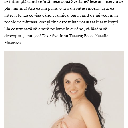
se întâmplă când se întâlnesc două Svetlane? Iese un interviu de
plin lumină! Așa că am prins-o la o discuție sinceră, așa, ca
între fete. La ce visa când era mică, oare când o mai vedem în
rochie de mireasă, dar și cine este misteriosul tătic al micuței
Lia ce urmează să apară pe lume în curând, vă lăsăm să
descoperiți mai jos!
Text: Svetlana Tataru;
Foto: Natalia
Mitereva