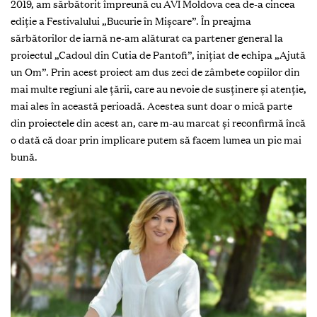
2019, am sărbătorit împreună cu AVI Moldova cea de-a cincea
ediție a Festivalului „Bucurie în Mișcare”. În preajma
sărbătorilor de iarnă ne-am alăturat ca partener general la
proiectul „Cadoul din Cutia de Pantofi”, inițiat de echipa „Ajută
un Om”. Prin acest proiect am dus zeci de zâmbete copiilor din
mai multe regiuni ale țării, care au nevoie de susținere și atenție,
mai ales în această perioadă. Acestea sunt doar o mică parte
din proiectele din acest an, care m-au marcat și reconfirmă încă
o dată că doar prin implicare putem să facem lumea un pic mai
bună.